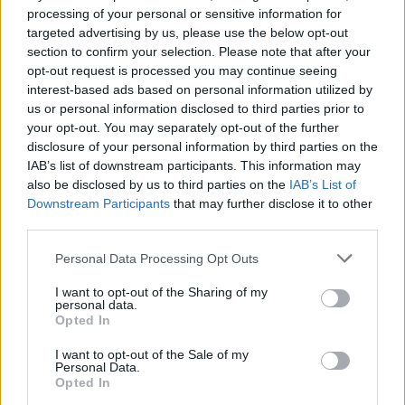
KAPCSOLÓDÓ CIKKEK
TÖBB A SZERZŐTŐL
processing of your personal or sensitive information for
targeted advertising by us, please use the below opt-out
section to confirm your selection. Please note that after your
München csak most érte utol
opt-out request is processed you may continue seeing
Debrecent: elindult a BMW i3
interest-based ads based on personal information utilized by
sorozatgyártása
BMW
us or personal information disclosed to third parties prior to
your opt-out. You may separately opt-out of the further
disclosure of your personal information by third parties on the
8500-an rendeltek vakon egy autót,
IAB’s list of downstream participants. This information may
amit nem láttak — megkezdődött a
Elektromos
also be disclosed by us to third parties on the
IAB’s List of
Škoda Peaq gyártása
autó
Downstream Participants
that may further disclose it to other
third parties.
97,6 százalékon áll Norvégia
villanyautó-aránya – közben
Personal Data Processing Opt Outs
Elektromos
átrendeződött a márkák sorrendje
autó
I want to opt-out of the Sharing of my
personal data.
Opted In
I want to opt-out of the Sale of my
Personal Data.
Opted In