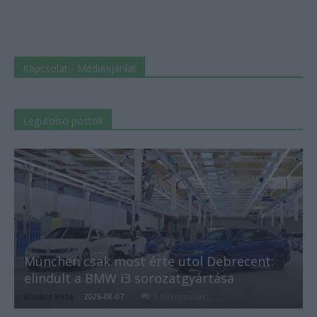
Kapcsolat - Médiaajánlat
Legutolsó postok
München csak most érte utol Debrecent:
elindult a BMW i3 sorozatgyártása
Kovács Kata
-
2026-08-07
0 hozzászólás