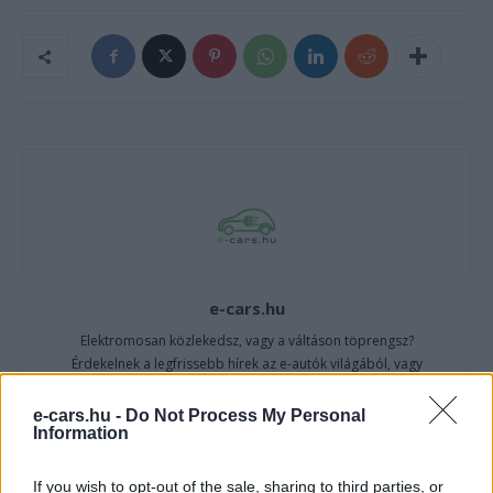
e-cars.hu
Elektromosan közlekedsz, vagy a váltáson töprengsz?
Érdekelnek a legfrissebb hírek az e-autók világából, vagy
foglalkoztatnak a legújabb fejlesztések az elektromosság és a
fenntarthatóság területén? Akkor jó helyen jársz!
e-cars.hu -
Do Not Process My Personal
Information
If you wish to opt-out of the sale, sharing to third parties, or