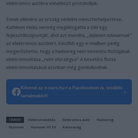
elektromos autókra vonatkozó protokolljuk.
Ennek ellenére az ország védelmi miniszterhelyettese,
Kathleen Hicks nemrég meglátogatta a GM egy
fejlesztőközpontját, ahol azt mondta,
„teljesen odavannak”
az elektromos autókért. Később egy e-mailben pedig
megerősítette, hogy a hadsereg nem bevetési flottájának
elektromosítása
„nem vita tárgya”
. A bevetési flotta
elektromosításával azonban még gondolkodnak.
Kövesd az e-cars.hu-t a Facebookon is, további
›
tartalmakért!
CÍMKÉK
Elektromobilitás
Elektromos autó
Hadsereg
Hummer
Hummer H1 EV
Katonaság