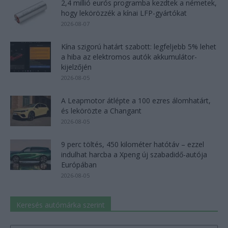
2,4 millió eurós programba kezdtek a németek,
hogy lekörözzék a kínai LFP-gyártókat
2026-08-07
Kína szigorú határt szabott: legfeljebb 5% lehet
a hiba az elektromos autók akkumulátor-
kijelzőjén
2026-08-05
A Leapmotor átlépte a 100 ezres álomhatárt,
és lekörözte a Changant
2026-08-05
9 perc töltés, 450 kilométer hatótáv – ezzel
indulhat harcba a Xpeng új szabadidő-autója
Európában
2026-08-05
Keresés autómárka szerint
Keresés