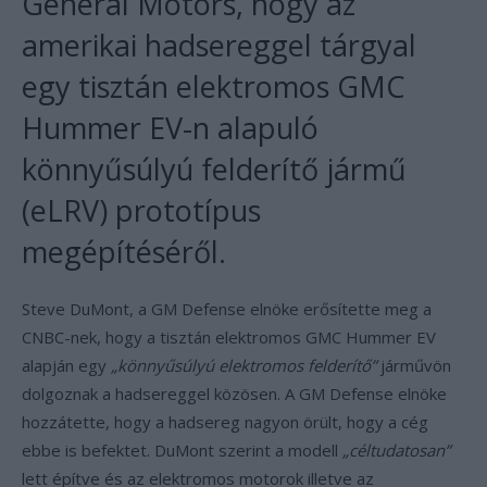
General Motors, hogy az
amerikai hadsereggel tárgyal
egy tisztán elektromos GMC
Hummer EV-n alapuló
könnyűsúlyú felderítő jármű
(eLRV) prototípus
megépítéséről.
Steve DuMont, a GM Defense elnöke erősítette meg a
CNBC-nek, hogy a tisztán elektromos GMC Hummer EV
alapján egy
„könnyűsúlyú elektromos felderítő”
járművön
dolgoznak a hadsereggel közösen. A GM Defense elnöke
hozzátette, hogy a hadsereg nagyon örült, hogy a cég
ebbe is befektet. DuMont szerint a modell
„céltudatosan”
lett építve és az elektromos motorok illetve az