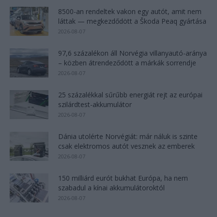
8500-an rendeltek vakon egy autót, amit nem
láttak — megkezdődött a Škoda Peaq gyártása
2026-08-07
97,6 százalékon áll Norvégia villanyautó-aránya
– közben átrendeződött a márkák sorrendje
2026-08-07
25 százalékkal sűrűbb energiát rejt az európai
szilárdtest-akkumulátor
2026-08-07
Dánia utolérte Norvégiát: már náluk is szinte
csak elektromos autót vesznek az emberek
2026-08-07
150 milliárd eurót bukhat Európa, ha nem
szabadul a kínai akkumulátoroktól
2026-08-07