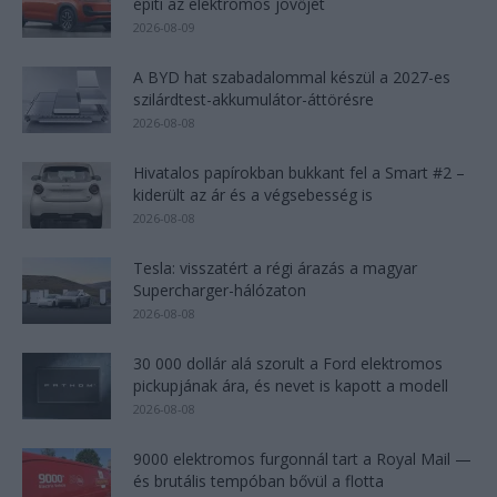
építi az elektromos jövőjét
2026-08-09
A BYD hat szabadalommal készül a 2027-es
szilárdtest-akkumulátor-áttörésre
2026-08-08
Hivatalos papírokban bukkant fel a Smart #2 –
kiderült az ár és a végsebesség is
2026-08-08
Tesla: visszatért a régi árazás a magyar
Supercharger-hálózaton
2026-08-08
30 000 dollár alá szorult a Ford elektromos
pickupjának ára, és nevet is kapott a modell
2026-08-08
9000 elektromos furgonnál tart a Royal Mail —
és brutális tempóban bővül a flotta