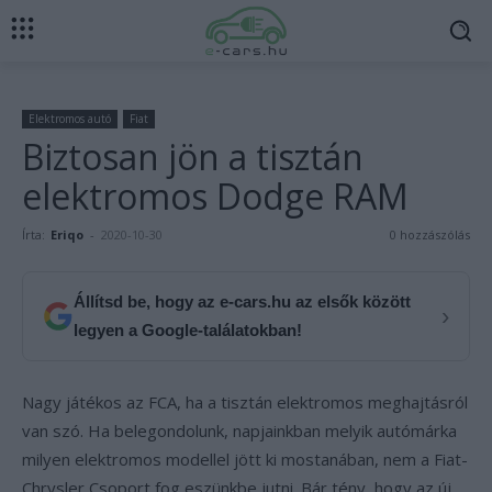
Elektromos autó
Fiat
Biztosan jön a tisztán
elektromos Dodge RAM
Írta:
Eriqo
-
2020-10-30
0 hozzászólás
Állítsd be, hogy az e-cars.hu az elsők között
›
legyen a Google-találatokban!
Nagy játékos az FCA, ha a tisztán elektromos meghajtásról
van szó. Ha belegondolunk, napjainkban melyik autómárka
milyen elektromos modellel jött ki mostanában, nem a Fiat-
Chrysler Csoport fog eszünkbe jutni. Bár tény, hogy az új