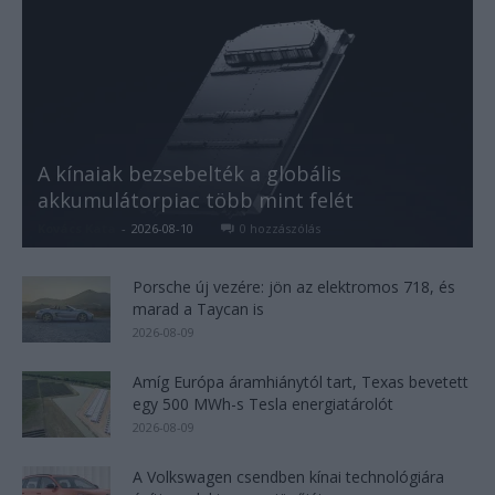
A kínaiak bezsebelték a globális
akkumulátorpiac több mint felét
Kovács Kata
-
2026-08-10
0 hozzászólás
Porsche új vezére: jön az elektromos 718, és
marad a Taycan is
2026-08-09
Amíg Európa áramhiánytól tart, Texas bevetett
egy 500 MWh-s Tesla energiatárolót
2026-08-09
A Volkswagen csendben kínai technológiára