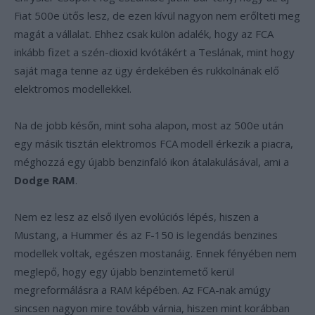
Fiat 500e ütős lesz, de ezen kívül nagyon nem erőlteti meg
magát a vállalat. Ehhez csak külön adalék, hogy az FCA
inkább fizet a szén-dioxid kvótákért a Teslának, mint hogy
saját maga tenne az ügy érdekében és rukkolnának elő
elektromos modellekkel.
Na de jobb későn, mint soha alapon, most az 500e után
egy másik tisztán elektromos FCA modell érkezik a piacra,
méghozzá egy újabb benzinfaló ikon átalakulásával, ami a
Dodge RAM
.
Nem ez lesz az első ilyen evolúciós lépés, hiszen a
Mustang, a Hummer és az F-150 is legendás benzines
modellek voltak, egészen mostanáig. Ennek fényében nem
meglepő, hogy egy újabb benzintemető kerül
megreformálásra a RAM képében. Az FCA-nak amúgy
sincsen nagyon mire tovább várnia, hiszen mint korábban