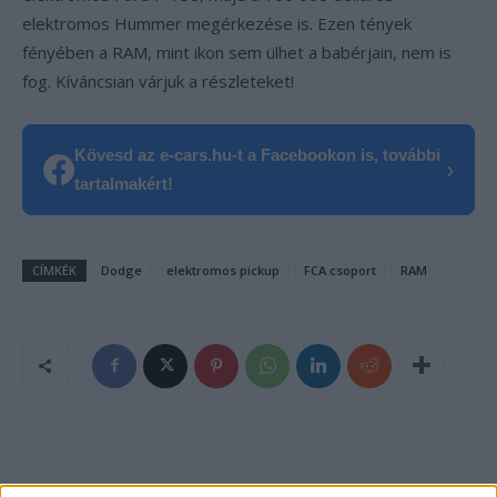
elektromos Hummer megérkezése is. Ezen tények
fényében a RAM, mint ikon sem ülhet a babérjain, nem is
fog. Kíváncsian várjuk a részleteket!
Kövesd az e-cars.hu-t a Facebookon is, további
›
tartalmakért!
CÍMKÉK
Dodge
elektromos pickup
FCA csoport
RAM