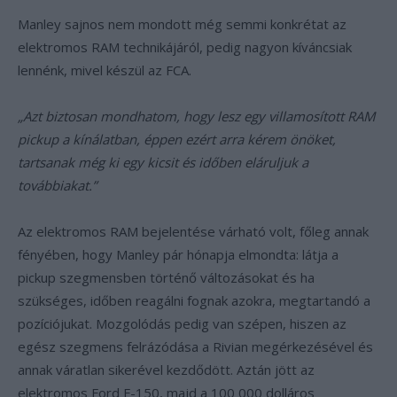
Manley sajnos nem mondott még semmi konkrétat az
elektromos RAM technikájáról, pedig nagyon kíváncsiak
lennénk, mivel készül az FCA.
„Azt biztosan mondhatom, hogy lesz egy villamosított RAM
pickup a kínálatban, éppen ezért arra kérem önöket,
tartsanak még ki egy kicsit és időben eláruljuk a
továbbiakat.”
Az elektromos RAM bejelentése várható volt, főleg annak
fényében, hogy Manley pár hónapja elmondta: látja a
pickup szegmensben történő változásokat és ha
szükséges, időben reagálni fognak azokra, megtartandó a
pozíciójukat. Mozgolódás pedig van szépen, hiszen az
egész szegmens felrázódása a Rivian megérkezésével és
annak váratlan sikerével kezdődött. Aztán jött az
elektromos Ford F-150, majd a 100 000 dolláros