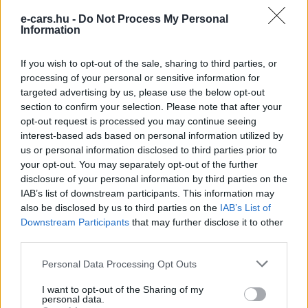
e-cars.hu -
Do Not Process My Personal
Information
If you wish to opt-out of the sale, sharing to third parties, or
Eriqo
processing of your personal or sensitive information for
targeted advertising by us, please use the below opt-out
Főállásban Informatikus kocka, de lelkében elkötelezett gamer,
section to confirm your selection. Please note that after your
kütyü és immár e-autó rajongó!
opt-out request is processed you may continue seeing
interest-based ads based on personal information utilized by
us or personal information disclosed to third parties prior to
your opt-out. You may separately opt-out of the further
KAPCSOLÓDÓ CIKKEK
TÖBB A SZERZŐTŐL
disclosure of your personal information by third parties on the
IAB’s list of downstream participants. This information may
also be disclosed by us to third parties on the
IAB’s List of
Kigördült a laborból a szilárdtest-
Downstream Participants
that may further disclose it to other
akkumulátor — és pont egy izomautóba
third parties.
Elektromos
ültették
autó
Personal Data Processing Opt Outs
Kilencmillió forintos elektromos pickup
I want to opt-out of the Sharing of my
hódítaná meg a világot
personal data.
Elektromos