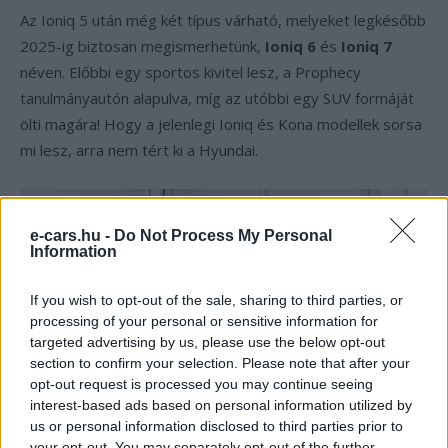
Az Ioniq 5 után még két típus várható, melyeket legkésőbb
2025-ig biztosan megismerhetünk,
Ioniq 6
és
Ioniq 7
néven. Előbbi egy sportos kivitel lesz, a Prophecy
tanulmányautón alapulva, míg az utóbbi egy SUV formáját
ölti magára! Hogy a jelenlegi Ioniq és Kona modellek sorsa
mi lesz, arra nem tért ki a Hyundai.
e-cars.hu -
Do Not Process My Personal
Information
If you wish to opt-out of the sale, sharing to third parties, or
processing of your personal or sensitive information for
targeted advertising by us, please use the below opt-out
section to confirm your selection. Please note that after your
opt-out request is processed you may continue seeing
interest-based ads based on personal information utilized by
us or personal information disclosed to third parties prior to
Hyundai Prophecy tanulmányautó
your opt-out. You may separately opt-out of the further