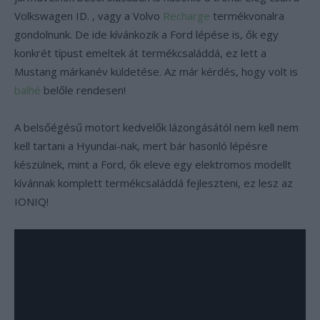
Volkswagen ID. , vagy a Volvo
Recharge
termékvonalra
gondolnunk. De ide kívánkozik a Ford lépése is, ők egy
konkrét típust emeltek át termékcsaláddá, ez lett a
Mustang márkanév küldetése. Az már kérdés, hogy volt is
balhé
belőle rendesen!
A belsőégésű motort kedvelők lázongásától nem kell nem
kell tartani a Hyundai-nak, mert bár hasonló lépésre
készülnek, mint a Ford, ők eleve egy elektromos modellt
kívánnak komplett termékcsaláddá fejleszteni, ez lesz az
IONIQ!