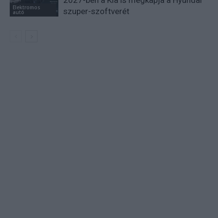
Elektromos
szuper-szoftverét
autó