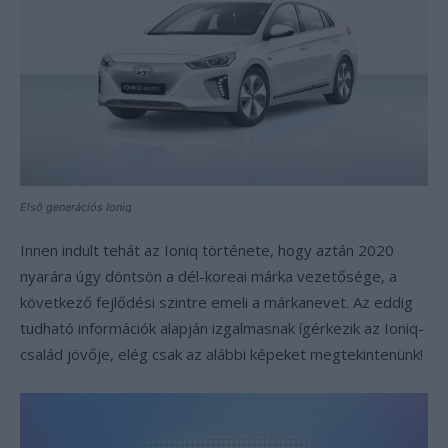
Első generációs Ioniq
Innen indult tehát az Ioniq története, hogy aztán 2020
nyarára úgy döntsön a dél-koreai márka vezetősége, a
következő fejlődési szintre emeli a márkanevet. Az eddig
tudható információk alapján izgalmasnak ígérkezik az Ioniq-
család jövője, elég csak az alábbi képeket megtekintenünk!