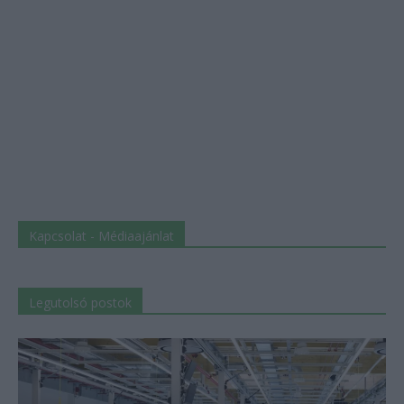
Kapcsolat - Médiaajánlat
Legutolsó postok