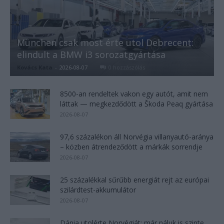
München csak most érte utol Debrecent:
elindult a BMW i3 sorozatgyártása
Kovács Kata
-
2026-08-07
0 hozzászólás
8500-an rendeltek vakon egy autót, amit nem
láttak — megkezdődött a Škoda Peaq gyártása
2026-08-07
97,6 százalékon áll Norvégia villanyautó-aránya
– közben átrendeződött a márkák sorrendje
2026-08-07
25 százalékkal sűrűbb energiát rejt az európai
szilárdtest-akkumulátor
2026-08-07
Dánia utolérte Norvégiát: már náluk is szinte