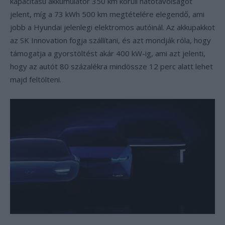
kapacitású akkumulátor 350 km körüli hatótávolságot
jelent, míg a 73 kWh 500 km megtételére elegendő, ami
jobb a Hyundai jelenlegi elektromos autóinál. Az akkupakkot
az SK Innovation fogja szállítani, és azt mondják róla, hogy
támogatja a gyorstöltést akár 400 kW-ig, ami azt jelenti,
hogy az autót 80 százalékra mindössze 12 perc alatt lehet
majd feltölteni.