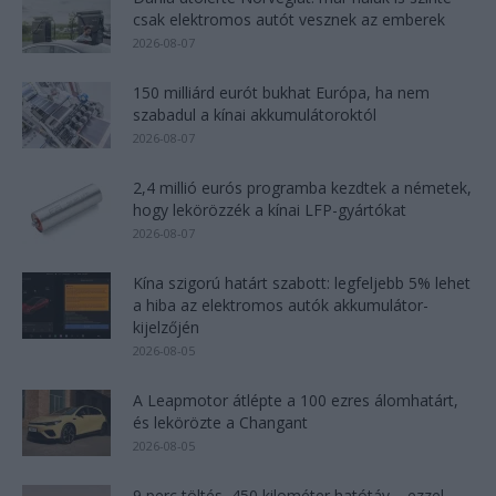
csak elektromos autót vesznek az emberek
2026-08-07
150 milliárd eurót bukhat Európa, ha nem
szabadul a kínai akkumulátoroktól
2026-08-07
2,4 millió eurós programba kezdtek a németek,
hogy lekörözzék a kínai LFP-gyártókat
2026-08-07
Kína szigorú határt szabott: legfeljebb 5% lehet
a hiba az elektromos autók akkumulátor-
kijelzőjén
2026-08-05
A Leapmotor átlépte a 100 ezres álomhatárt,
és lekörözte a Changant
2026-08-05
9 perc töltés, 450 kilométer hatótáv – ezzel