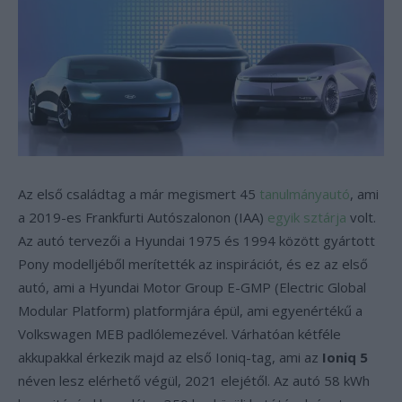
Az első családtag a már megismert 45
tanulmányautó
, ami
a 2019-es Frankfurti Autószalonon (IAA)
egyik sztárja
volt.
Az autó tervezői a Hyundai 1975 és 1994 között gyártott
Pony modelljéből merítették az inspirációt, és ez az első
autó, ami a Hyundai Motor Group E-GMP (Electric Global
Modular Platform) platformjára épül, ami egyenértékű a
Volkswagen MEB padlólemezével. Várhatóan kétféle
akkupakkal érkezik majd az első Ioniq-tag, ami az
Ioniq 5
néven lesz elérhető végül, 2021 elejétől. Az autó 58 kWh