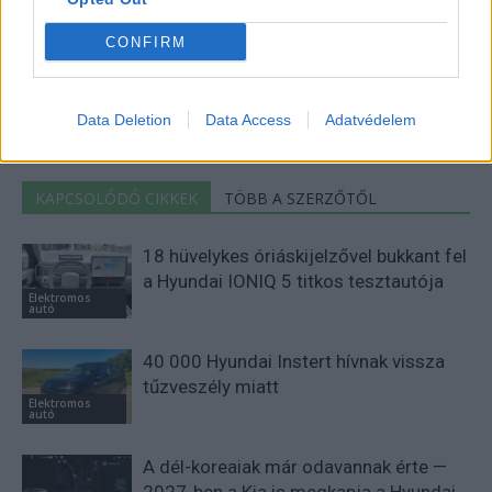
Eriqo
CONFIRM
Főállásban Informatikus kocka, de lelkében elkötelezett gamer,
kütyü és immár e-autó rajongó!
Data Deletion
Data Access
Adatvédelem
KAPCSOLÓDÓ CIKKEK
TÖBB A SZERZŐTŐL
18 hüvelykes óriáskijelzővel bukkant fel
a Hyundai IONIQ 5 titkos tesztautója
Elektromos
autó
40 000 Hyundai Instert hívnak vissza
tűzveszély miatt
Elektromos
autó
A dél-koreaiak már odavannak érte —
2027-ben a Kia is megkapja a Hyundai