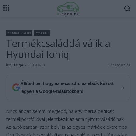
Elektromos autó
Hyundai
Termékcsaláddá válik a
Hyundai Ioniq
Írta:
Eriqo
-
2020-08-10
1 hozzászólás
Állítsd be, hogy az e-cars.hu az elsők között
›
legyen a Google-találatokban!
Nincs abban semmi meglepő, ha egy márka dedikált
termékportfólióval jelentkezik az arra nyitott vásárlóinak.
Az autóiparban, azon belül is az egyes márkák elektromos
járműveinek besorolásában is hasonló a trend. Elég csak a