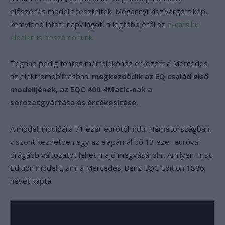
előszériás modellt teszteltek. Megannyi kiszivárgott kép,
kémvideó látott napvilágot, a legtöbbjéről az
e-cars.hu
oldalon is beszámoltunk.
Tegnap pedig fontos mérföldkőhöz érkezett a Mercedes
az elektromobilitásban:
megkezdődik az EQ család első
modelljének, az EQC 400 4Matic-nak a
sorozatgyártása és értékesítése.
A modell indulóára 71 ezer eurótól indul Németországban,
viszont kezdetben egy az alapárnál bő 13 ezer euróval
drágább változatot lehet majd megvásárolni. Amilyen First
Edition modellt, ami a Mercedes-Benz EQC Edition 1886
nevet kapta.