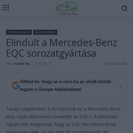
Elektromos autó
Mercedes-Benz
Elindult a Mercedes-Benz
EQC sorozatgyártása
Írta:
e-cars.hu
-
2019-05-07
0 hozzászólás
Állítsd be, hogy az e-cars.hu az elsők között
›
legyen a Google-találatokban!
Tavaly szeptember 4-én mutatták be a Mercedes-Benz
első, saját elektromos modelljét az EQC-t. A bemutató
napján már megtudtuk, hogy az EQC tesztelése közel
három éve zajlik, ez idő alatt 90 prototípust és 30