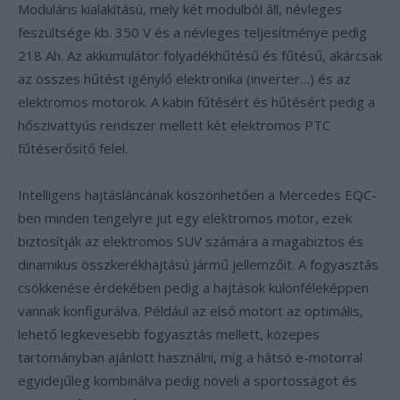
Moduláris kialakítású, mely két modulból áll, névleges
feszültsége kb. 350 V és a névleges teljesítménye pedig
218 Ah. Az akkumulátor folyadékhűtésű és fűtésű, akárcsak
az összes hűtést igénylő elektronika (inverter…) és az
elektromos motorok. A kabin fűtésért és hűtésért pedig a
hőszivattyús rendszer mellett két elektromos PTC
fűtéserősítő felel.
Intelligens hajtásláncának köszönhetően a Mercedes EQC-
ben minden tengelyre jut egy elektromos motor, ezek
biztosítják az elektromos SUV számára a magabiztos és
dinamikus összkerékhajtású jármű jellemzőit. A fogyasztás
csökkenése érdekében pedig a hajtások különféleképpen
vannak konfigurálva. Például az első motort az optimális,
lehető legkevesebb fogyasztás mellett, közepes
tartományban ajánlott használni, míg a hátsó e-motorral
egyidejűleg kombinálva pedig növeli a sportosságot és