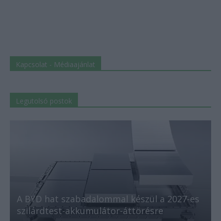
Kapcsolat - Médiaajánlat
Legutolsó postok
A BYD hat szabadalommal készül a 2027-es
szilárdtest-akkumulátor-áttörésre