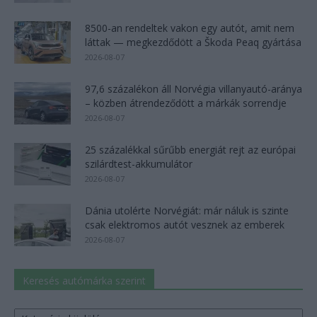
8500-an rendeltek vakon egy autót, amit nem
láttak — megkezdődött a Škoda Peaq gyártása
2026-08-07
97,6 százalékon áll Norvégia villanyautó-aránya
– közben átrendeződött a márkák sorrendje
2026-08-07
25 százalékkal sűrűbb energiát rejt az európai
szilárdtest-akkumulátor
2026-08-07
Dánia utolérte Norvégiát: már náluk is szinte
csak elektromos autót vesznek az emberek
2026-08-07
Keresés autómárka szerint
Keresés