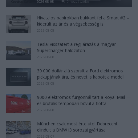
Kovács Kata
-
2026-08-08
0 hozzászólás
Hivatalos papírokban bukkant fel a Smart #2 –
kiderült az ár és a végsebesség is
2026-08-08
Tesla: visszatért a régi árazás a magyar
Supercharger-hálózaton
2026-08-08
30 000 dollár alá szorult a Ford elektromos
pickupjának ára, és nevet is kapott a modell
2026-08-08
9000 elektromos furgonnál tart a Royal Mail —
és brutális tempóban bővül a flotta
2026-08-08
München csak most érte utol Debrecent:
elindult a BMW i3 sorozatgyártása
2026-08-07