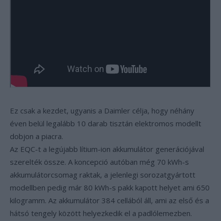
Ez csak a kezdet, ugyanis a Daimler célja, hogy néhány
éven belül legalább 10 darab tisztán elektromos modellt
dobjon a piacra.
Az EQC-t a legújabb lítium-ion akkumulátor generációjával
szerelték össze. A koncepció autóban még 70 kWh-s
akkumulátorcsomag raktak, a jelenlegi sorozatgyártott
modellben pedig már 80 kWh-s pakk kapott helyet ami 650
kilogramm. Az akkumulátor 384 cellából áll, ami az első és a
hátsó tengely között helyezkedik el a padlólemezben.