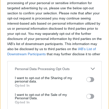
processing of your personal or sensitive information for
targeted advertising by us, please use the below opt-out
section to confirm your selection. Please note that after your
opt-out request is processed you may continue seeing
interest-based ads based on personal information utilized by
us or personal information disclosed to third parties prior to
your opt-out. You may separately opt-out of the further
disclosure of your personal information by third parties on the
IAB’s list of downstream participants. This information may
also be disclosed by us to third parties on the
IAB’s List of
Downstream Participants
that may further disclose it to other
third parties.
Personal Data Processing Opt Outs
e-cars.hu
I want to opt-out of the Sharing of my
personal data.
Elektromosan közlekedsz, vagy a váltáson töprengsz?
Opted In
Érdekelnek a legfrissebb hírek az e-autók világából, vagy
foglalkoztatnak a legújabb fejlesztések az elektromosság és a
I want to opt-out of the Sale of my
Personal Data.
fenntarthatóság területén? Akkor jó helyen jársz!
Opted In