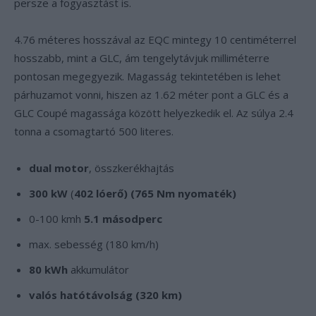
persze a fogyasztást is.
4.76 méteres hosszával az EQC mintegy 10 centiméterrel
hosszabb, mint a GLC, ám tengelytávjuk milliméterre
pontosan megegyezik. Magasság tekintetében is lehet
párhuzamot vonni, hiszen az 1.62 méter pont a GLC és a
GLC Coupé magassága között helyezkedik el. Az súlya 2.4
tonna a csomagtartó 500 literes.
dual motor
, összkerékhajtás
300 kW
(
402 lóerő)
(765 Nm nyomaték)
0-100 kmh
5.1 másodperc
max. sebesség (180 km/h)
80 kWh
akkumulátor
valós hatótávolság (320 km)