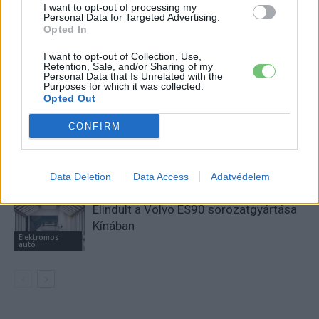
I want to opt-out of processing my
Personal Data for Targeted Advertising.
Opted In
KAPCSOLÓDÓ CIKKEK
TÖBB A SZERZŐTŐL
I want to opt-out of Collection, Use,
Retention, Sale, and/or Sharing of my
Elindult a Tesla Cybercab gyártása
Personal Data that Is Unrelated with the
Purposes for which it was collected.
Texasban
Opted Out
Elektromos
autó
CONFIRM
Ismét csúszik a Tesla elektromos
kamionjának sorozatgyártása
Elektromos
Data Deletion
Data Access
Adatvédelem
autó
Elindult a Volvo ES90 sorozatgyártása
Kínában
Elektromos
autó