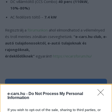
DC villámtöltő (CCS Combo)
40 perc (110kW,
10%-80%)
AC fedélzeti töltő –
7.4 kW
Regisztrálj a
fórumunkon
ahol elmondhatod a véleményed
és troll mentes zónában cseveghetünk.
“e-cars.hu club, e-
autó tulajdonosoktól, e-autó tulajoknak és
rajongóknak,
érdeklődőknek”
egyaránt!
https://ecarsforum.hu/
Kövesd az e-cars.hu-t a Facebookon is, további
›
tartalmakért!
e-cars.hu -
Do Not Process My Personal
Information
If you wish to opt-out of the sale, sharing to third parties, or
CÍMKÉK
Bréma
Mercedes-Benz EQC
Sorozatgyártás
SUV