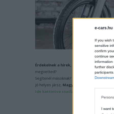
e-cars.hu
If you wish 
sensitive in
confirm you
continue se
information 
Érdekelnek a hírek, érdekességek a Volk
further disc
megvetted?
participants
Segítenél másoknak? Tanácsokat adnál? Kér
Downstream 
Jó helyen jársz,
Magyarország Volkswagen, 
Ide kattintva csatlakozz most!
Persona
I want t