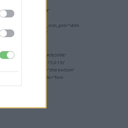
” btn_size=”ubtn-block”
”ulta-shrink”
con_color=”#3b5998″ btn_icon_pos=”ubtn-
0″ btn_shadow_size=”5″
rtunkhoz!”
block” btn_title_color=”#3b5998″
r_hover=”rgba(175,175,175,0.15)”
con-at-left” btn_shadow=”shd-bottom”
op:14px;” btn_font_style=”font-