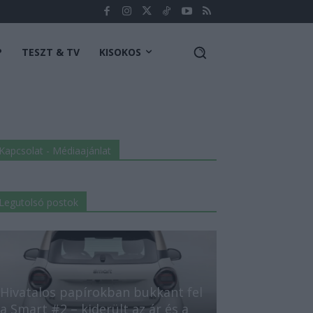
P
TESZT & TV
KISOKOS
Kapcsolat - Médiaajánlat
Legutolsó postok
Hivatalos papírokban bukkant fel
ásról!
a Smart #2 – kiderült az ár és a