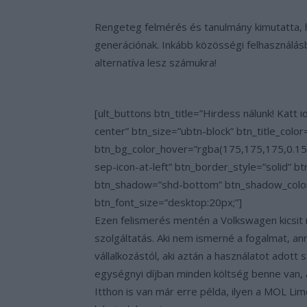
Rengeteg felmérés és tanulmány kimutatta, h
generációnak. Inkább közösségi felhasználásb
alternatíva lesz számukra!
[ult_buttons btn_title=”Hirdess nálunk! Kat
center” btn_size=”ubtn-block” btn_title_col
btn_bg_color_hover=”rgba(175,175,175,0.15)
sep-icon-at-left” btn_border_style=”solid”
btn_shadow=”shd-bottom” btn_shadow_color
btn_font_size=”desktop:20px;”]
Ezen felismerés mentén a Volkswagen kicsit 
szolgáltatás. Aki nem ismerné a fogalmat, an
vállalkozástól, aki aztán a használatot adott
egységnyi díjban minden költség benne van, am
Itthon is van már erre példa, ilyen a MOL Li