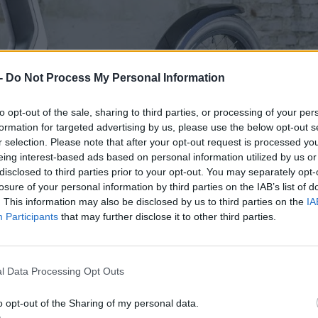
 -
Do Not Process My Personal Information
to opt-out of the sale, sharing to third parties, or processing of your per
formation for targeted advertising by us, please use the below opt-out s
r selection. Please note that after your opt-out request is processed y
eing interest-based ads based on personal information utilized by us or
disclosed to third parties prior to your opt-out. You may separately opt-
swagen és az Audi világából?
Esetleg ilyen autót szeretnél ven
losure of your personal information by third parties on the IAB’s list of
. This information may also be disclosed by us to third parties on the
IA
deznél?
Participants
that may further disclose it to other third parties.
Audi Elektromos és Plug-in hibrid Autós Club Facebook cs
l Data Processing Opt Outs
o opt-out of the Sharing of my personal data.