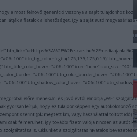
ogy a most felnövő generáció viszonya a saját tulajdonhoz közel
an látják a fiatalok a lehetőséget, így a saját autó megvásárlás
t ide!” btn_link=”url:https%3A%2F%2Fe-cars.hu%2Fmediaajanlat%2
or=”#06c100″ btn_bg_color=”rgba(175,175,175,0.15)” btn_hover=”u
” btn_title_color_hover=”#06c100″ icon=”none” icon_size=”40″ i
 btn_color_border=”#06c100″ btn_color_border_hover=”#06c100″ b
=”#06c100″ btn_shadow_color_hover=”#06c100″ btn_shadow_size=
megpróbál előre menekülni és jövő évtől elindítja „WE” szolgálta
nak gyorsan leírjuk, hogy ez tulajdonképpen egy autókölcsönző szo
 szempont szerint (pl.: megtett km, vagy használattal töltött idő) 
i csak felmerülhet, így további fizetnivalója nincsen az autót ki
mo szolgáltatása is. Cikkünket a szolgáltatás hivatalos bevezetés