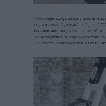
A Volkswagen szolgáltatása is tehát erre az
program sikeressége esetén, méghozzá 2020-
típust nem adott meg a VW, de a közzétett s
Érdekességként írjuk, hogy a VW szerint a WE
I.D. Cityskater elektromos bicikli és az I.D. 