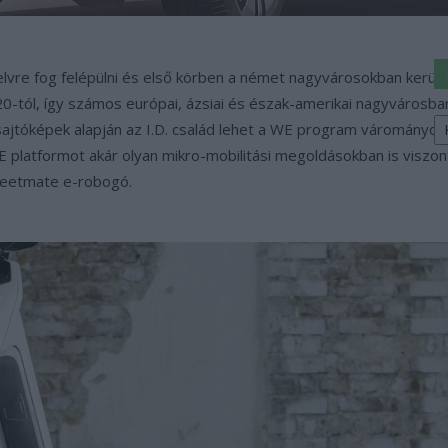
 elvre fog felépülni és első körben a német nagyvárosokban kerül
tól, így számos európai, ázsiai és észak-amerikai nagyvárosban
K
ajtóképek alapján az I.D. család lehet a WE program várományos
a
 platformot akár olyan mikro-mobilitási megoldásokban is viszont 
sz
Streetmate e-robogó.