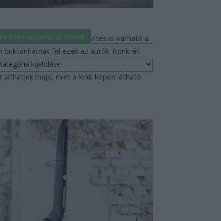
2026-08-07
Keresés autómárka szerint
 bevezetésre 2019-ben. Bővítés is várható a
 bukkanhatnak fel ezek az autók. Konkrét
eresés
a.
utómárka
láthatjuk majd, mint a lenti képen látható
erint