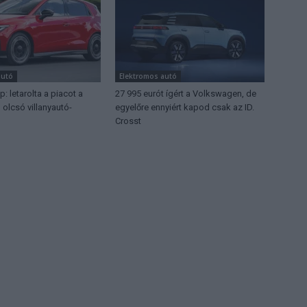
autó
Elektromos autó
 letarolta a piacot a
27 995 eurót ígért a Volkswagen, de
olcsó villanyautó-
egyelőre ennyiért kapod csak az ID.
Crosst