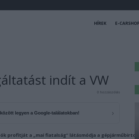
HÍREK
E-CARSHO
áltatást indít a VW
0 hozzászólás
›
 között legyen a Google-találatokban!
k profitját a „mai fiatalság” látásmódja a gépjárműbirtokl