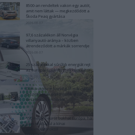
8500-an rendeltek vakon egy autót,
amit nem láttak — megkezdődött a
Škoda Peaq gyártása
2026-08-07
97,6 százalékon áll Norvégia
villanyautó-aránya – közben
átrendeződött a márkák sorrendje
2026-08-07
25 százalékkal sűrűbb energiát rejt
az európai szilárdtest-akkumulátor
2026-08-07
Dánia utolérte Norvégiát: már náluk
is szinte csak elektromos autót
vesznek az emberek
2026-08-07
150 milliárd eurót bukhat Európa, ha
nem szabadul a kínai
akkumulátoroktól