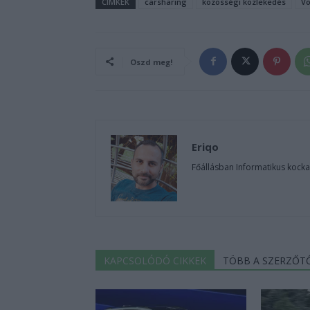
CÍMKÉK
carsharing
közösségi közlekedés
V
Oszd meg!
Eriqo
Főállásban Informatikus kocka
KAPCSOLÓDÓ CIKKEK
TÖBB A SZERZŐT