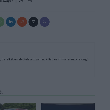
olkswagen
VW
WE
, de lelkében elkötelezett gamer, kütyü és immár e-autó rajongó!
ŐL