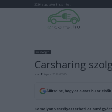
2026. augusztus 8. szombat
Volkswagen
Carsharing szolg
Írta:
Eriqo
-
2018-07-05
Állítsd be, hogy az e-cars.hu az elsők
Komolyan veszélyeztetheti az autógyártó