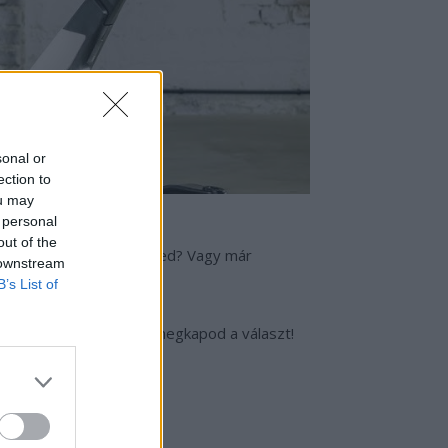
sonal or
ection to
ou may
 personal
out of the
ni, de még sok a kérdésed? Vagy már
 downstream
B’s List of
oportjában
mindenre megkapod a választ!