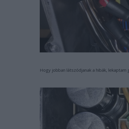
Hogy jobban látszódjanak a hibák, lekaptam g