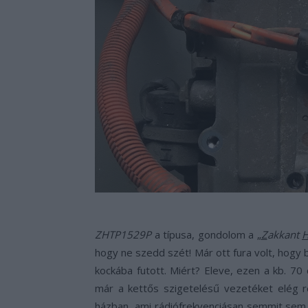
ZHTP1529P
a típusa, gondolom a „
Z
akkant
hogy ne szedd szét! Már ott fura volt, hogy
kockába futott. Miért? Eleve, ezen a kb. 70 
már a kettős szigetelésű vezetéket elég 
házban, ami rádiófrekvenciásan semmit sem 