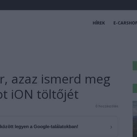
HÍREK
E-CARSHO
r, azaz ismerd meg
t iON töltőjét
0 hozzászólás
›
 között legyen a Google-találatokban!