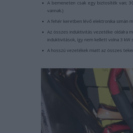
A bemeneten csak egy biztosíték van; 30
vannak.)
A fehér keretben lévő elektronika simán me
Az összes induktivitás vezetéke oldalra me
induktivitások, így nem kellett volna 3 kW
A hosszú vezetékek miatt az összes teker