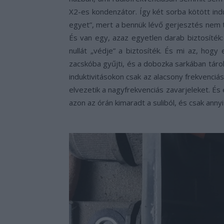
X2-es kondenzátor. Így két sorba kötött in
egyet”, mert a bennük lévő gerjesztés nem tu
És van egy, azaz egyetlen darab biztosíték:
nullát „védje” a biztosíték. És mi az, hog
zacskóba gyűjti, és a dobozka sarkában tárol
induktivitásokon csak az alacsony frekvenciás
elvezetik a nagyfrekvenciás zavarjeleket. É
azon az órán kimaradt a suliból, és csak annyi