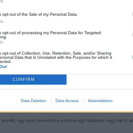
In
o opt-out of the Sale of my Personal Data.
In
to opt-out of processing my Personal Data for Targeted
ing.
In
o opt-out of Collection, Use, Retention, Sale, and/or Sharing
ersonal Data that Is Unrelated with the Purposes for which it
lected.
Out
CONFIRM
Data Deletion
Data Access
Adatvédelem
 lennék, egy ilyen tervezésre azonnal egy hatalmas nagy karót a