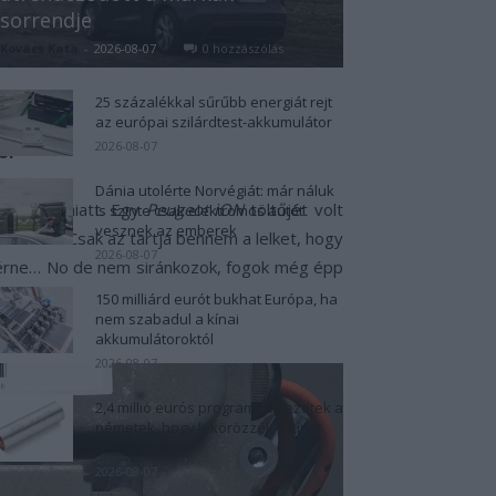
sorrendje
ánra. Ez a modell van a többi
Kovács Kata
-
2026-08-07
0 hozzászólás
25 százalékkal sűrűbb energiát rejt
az európai szilárdtest-akkumulátor
2026-08-07
or
Dánia utolérte Norvégiát: már náluk
áciensem miatt. Egy
Peugeot iON
töltőjét volt
is szinte csak elektromos autót
vesznek az emberek
kban is. Csak az tartja bennem a lelket, hogy
2026-08-07
áférne… No de nem siránkozok, fogok még épp
150 milliárd eurót bukhat Európa, ha
nem szabadul a kínai
akkumulátoroktól
2026-08-07
2,4 millió eurós programba kezdtek a
németek, hogy lekörözzék a kínai
LFP-gyártókat
2026-08-07