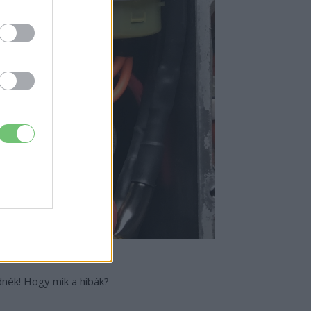
dnék! Hogy mik a hibák?