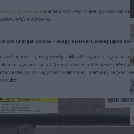
ének a publikációjával
ajándékozott meg minket így vasárnap délut
ubishi i-MiEV
autókban is.
ichicon Charger bontás –
avagy a perverz, beteg japán horr
 utolsó nyomait is, még mindig zaklatott vagyok a legutolsó p
süléseim, ugyanez van a
Citroën C-Zéro
és a
Mitsubishi i-MiEV
autó
r áttervezték pár tíz vagy húsz alkalommal – merthogy nagyon r
i kívülről: