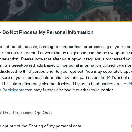
 -
Do Not Process My Personal Information
to opt-out of the sale, sharing to third parties, or processing of your per
formation for targeted advertising by us, please use the below opt-out s
r selection. Please note that after your opt-out request is processed y
eing interest-based ads based on personal information utilized by us or
disclosed to third parties prior to your opt-out. You may separately opt-
losure of your personal information by third parties on the IAB’s list of
 csavarokkal volt lecsavarozva egy vékony, domborított bordákka
. This information may also be disclosed by us to third parties on the
IA
ellazításához, mert kb. megfolyt már az anyag, úgy meg volt húzva.
Participants
that may further disclose it to other third parties.
l Data Processing Opt Outs
o opt-out of the Sharing of my personal data.