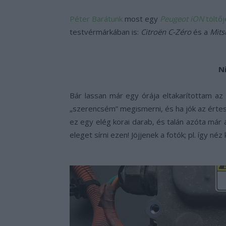
Péter Barátunk
most egy
Peugeot iON
töltőj
testvérmárkában is:
Citroën C-Zéro
és a
Mits
N
Bár lassan már egy órája eltakarítottam az
„szerencsém” megismerni, és ha jók az érte
ez egy elég korai darab, és talán azóta má
eleget sírni ezen! Jöjjenek a fotók; pl. így néz k