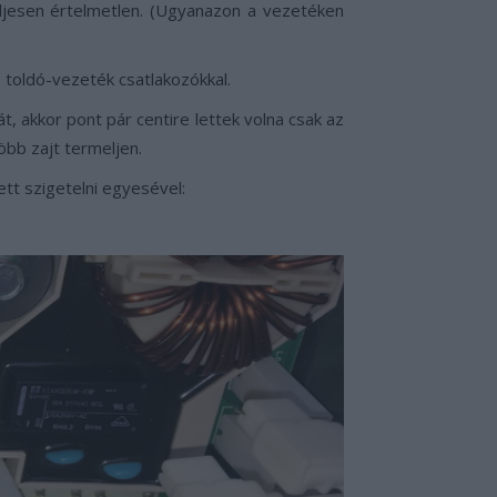
eljesen értelmetlen. (Ugyanazon a vezetéken
s toldó-vezeték csatlakozókkal.
t, akkor pont pár centire lettek volna csak az
öbb zajt termeljen.
tt szigetelni egyesével: