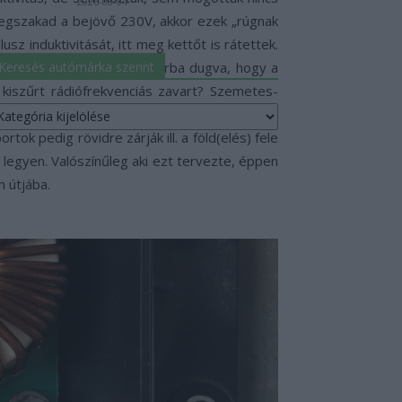
2026-08-04
megszakad a bejövő 230V, akkor ezek „rúgnak
z induktivitását, itt meg kettőt is rátettek.
 úgy van a töltő a konnektorba dugva, hogy a
Keresés autómárka szerint
 kiszűrt rádiófrekvenciás zavart? Szemetes-
eresés
sa” a rádiós zajt az átfolyó áramból: a soros
utómárka
ok pedig rövidre zárják ill. a föld(elés) fele
erint
legyen. Valószínűleg aki ezt tervezte, éppen
m útjába.