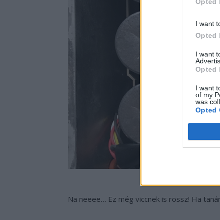
Opted 
I want t
Opted 
I want 
Advertis
Opted 
I want t
of my P
was col
Opted 
Na neeee… Ez még viccnek is rossz! Ha tanár