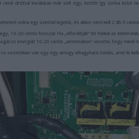
 centi dróttal korábban már volt egy, kettőt így sorba kötni t
hetett volna egy szinttel lejjebb, és akkor nem kell 2 db 5 centi
gy, 10-20 centis hosszal. Ha „elfordítják” 90 fokkal az elektroniká
 sugárzó energiát 10-20 centis „antennákon” vezetni, hogy minél t
cs-vezetéken van egy-egy amúgy elhagyható toldás, amit le kelle