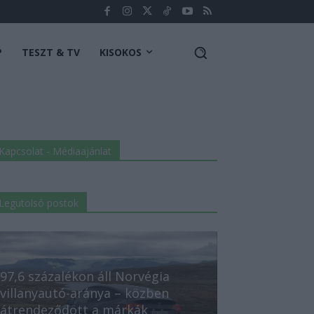
P
TESZT & TV
KISOKOS
Kapcsolat - Médiaajánlat
Legutolsó postok
97,6 százalékon áll Norvégia
villanyautó-aránya – közben
átrendeződött a márkák