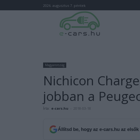
2026. augusztus 7. péntek
Magyarország
Nichicon Charge
jobban a Peugeo
Írta:
e-cars.hu
-
2018-03-18
Állítsd be, hogy az e-cars.hu az elsők