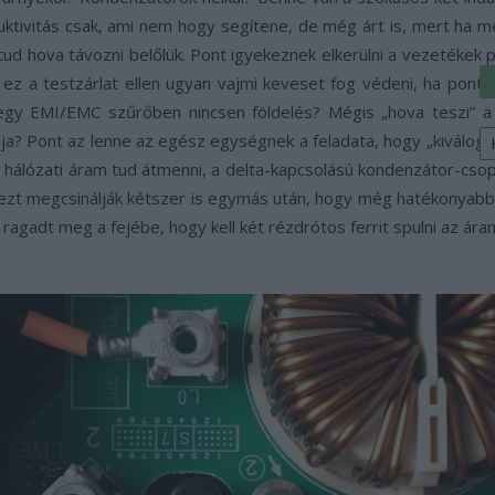
duktivitás csak, ami nem hogy segítene, de még árt is, mert ha 
d hova távozni belőlük. Pont igyekeznek elkerülni a vezetékek plus
 ez a testzárlat ellen ugyan vajmi keveset fog védeni, ha pont
y egy EMI/EMC szűrőben nincsen földelés? Mégis „hova teszi” a
K
ja? Pont az lenne az egész egységnek a feladata, hogy „kiválogas
a
 hálózati áram tud átmenni, a delta-kapcsolású kondenzátor-csoport
sz
s ezt megcsinálják kétszer is egymás után, hogy még hatékonyabb 
 ragadt meg a fejébe, hogy kell két rézdrótos ferrit spulni az ára