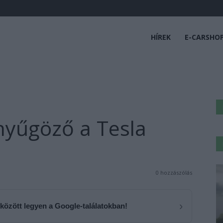
HÍREK
E-CARSHO
enyűgöző a Tesla
0 hozzászólás
›
 között legyen a Google-találatokban!