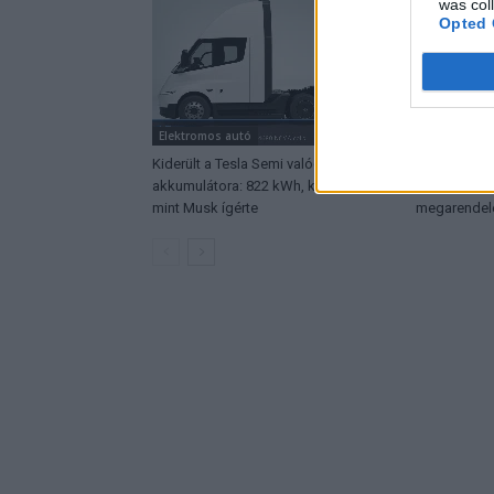
was col
Opted 
Elektromos autó
Elektromos 
Kiderült a Tesla Semi valódi
Megindult a
akkumulátora: 822 kWh, kevesebb,
sorozatgyár
mint Musk ígérte
megarendel