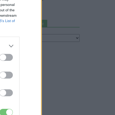
 personal
2026-08-04
out of the
 downstream
B’s List of
Keresés autómárka szerint
eresés
utómárka
erint