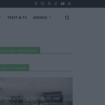
P
TESZT & TV
KISOKOS
Kapcsolat - Médiaajánlat
Legutolsó postok
Dánia utolérte Norvégiát: már
náluk is szinte csak elektromos