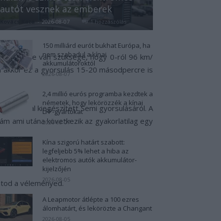
autót vesznek az emberek
nos teherrel együtt.
Részletes cikkünket ide
Kovács Kata
-
2026-08-07
1 hozzászólás
150 milliárd eurót bukhat Európa, ha
nem szabadul a kínai
ásodpercre van szüksége, hogy 0-ról 96 km/
akkumulátoroktól
on akkor ez a gyorsulás 15-20 másodpercre is
2026-08-07
2,4 millió eurós programba kezdtek a
németek, hogy lekörözzék a kínai
ótkocsival kiegészített Semi gyorsulásáról. A
LFP-gyártókat
, ám ami utána következik az gyakorlatilag egy
2026-08-07
Kína szigorú határt szabott:
legfeljebb 5% lehet a hiba az
elektromos autók akkumulátor-
kijelzőjén
2026-08-05
atod a véleményed.
A Leapmotor átlépte a 100 ezres
álomhatárt, és lekörözte a Changant
2026-08-05