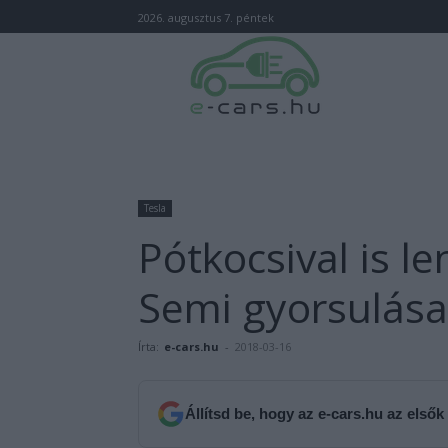
2026. augusztus 7. péntek
Tesla
Pótkocsival is l
Semi gyorsulása
Írta:
e-cars.hu
-
2018-03-16
Állítsd be, hogy az e-cars.hu az elsők