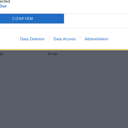
lected.
Out
CONFIRM
autó
Elektromos autó
Data Deletion
Data Access
Adatvédelem
 Tesla Semi
Legördült az első Tesla Semi a
tása — itt a 370 darabos
sorozatgyártásból — 8 év után végre
és
itt van