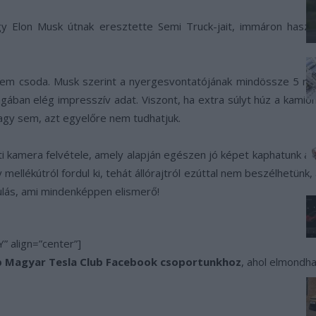
ogy Elon Musk útnak eresztette Semi Truck-jait, immáron hasz
nem csoda. Musk szerint a nyergesvontatójának mindössze 5 m
gában elég impresszív adat. Viszont, ha extra súlyt húz a kami
vagy sem, azt egyelőre nem tudhatjuk.
eti kamera felvétele, amely alapján egészen jó képet kaphatunk a p
y mellékútról fordul ki, tehát állórajtról ezúttal nem beszélhetünk
sulás, ami mindenképpen elismerő!
” align=”center”]
 Magyar Tesla Club Facebook csoportunkhoz
, ahol elmondh