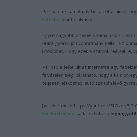
Pár napja számoltunk be arról a hírről, h
kattintva
lehet elolvasni.
Egyre nagyobb a hype a kamion körül, ami 
órára gyorsuljon vontatmány nélkül. Ez önma
kitolódhat. Hogy ezek a számok reálisak-e, 
Pár napja felkerült az internetre egy fedélz
felvételen elég jól látható, hogy a kamion eg
teljesen hétköznapi autó szintjén lévő gyor
[vc_video link=”https://youtu.be/EtOzoqBjTaY
Ide kattintva
csatlakozhatsz a
legnagyobb