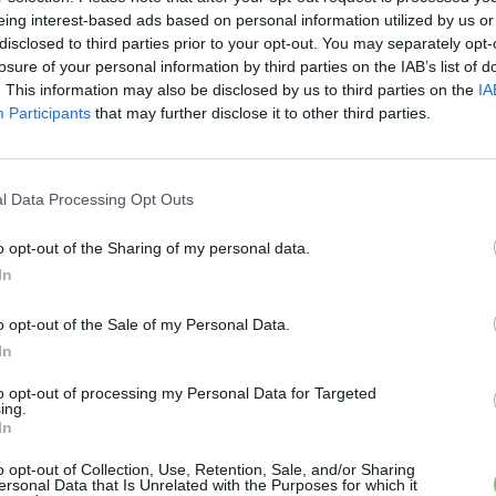
eing interest-based ads based on personal information utilized by us or
disclosed to third parties prior to your opt-out. You may separately opt-
losure of your personal information by third parties on the IAB’s list of
. This information may also be disclosed by us to third parties on the
IA
Participants
that may further disclose it to other third parties.
K
a
sz
l Data Processing Opt Outs
o opt-out of the Sharing of my personal data.
In
 a váltáson töprengsz? Érdekelnek a legfrissebb hírek az e-
ztatnak a legújabb fejlesztések az elektromosság és a
o opt-out of the Sale of my Personal Data.
or jó helyen jársz!
In
to opt-out of processing my Personal Data for Targeted
ing.
In
ŐL
o opt-out of Collection, Use, Retention, Sale, and/or Sharing
ersonal Data that Is Unrelated with the Purposes for which it