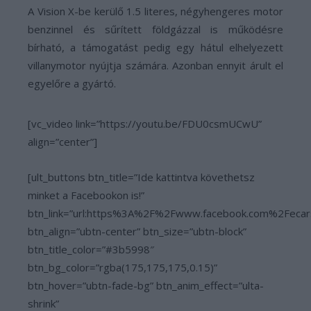
A Vision X-be kerülő 1.5 literes, négyhengeres motor
benzinnel és sűrített földgázzal is működésre
bírható, a támogatást pedig egy hátul elhelyezett
villanymotor nyújtja számára. Azonban ennyit árult el
egyelőre a gyártó.
[vc_video link=”https://youtu.be/FDU0csmUCwU”
align=”center”]
[ult_buttons btn_title=”Ide kattintva követhetsz
minket a Facebookon is!”
btn_link=”url:https%3A%2F%2Fwww.facebook.com%2Fecar
btn_align=”ubtn-center” btn_size=”ubtn-block”
btn_title_color=”#3b5998″
btn_bg_color=”rgba(175,175,175,0.15)”
btn_hover=”ubtn-fade-bg” btn_anim_effect=”ulta-
shrink”