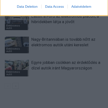
KAPCSOLÓDÓ CIKKEK
TÖBB A SZERZŐTŐL
Data Deletion
Data Access
Adatvédelem
Lassít a Ford az elektromos piacon, a
hibridekben látja a jövőt
Elektromos
autó
Nagy-Britanniában is tovább nőtt az
elektromos autók utáni kereslet
Elektromos
autó
Egyre jobban csökken az érdeklődés a
dízel autók iránt Magyarországon
Elektromos
autó