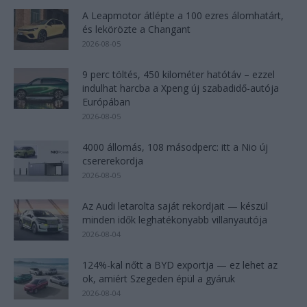
A Leapmotor átlépte a 100 ezres álomhatárt,
és lekörözte a Changant
2026-08-05
9 perc töltés, 450 kilométer hatótáv – ezzel
indulhat harcba a Xpeng új szabadidő-autója
Európában
2026-08-05
4000 állomás, 108 másodperc: itt a Nio új
csererekordja
2026-08-05
Az Audi letarolta saját rekordjait — készül
minden idők leghatékonyabb villanyautója
2026-08-04
124%-kal nőtt a BYD exportja — ez lehet az
ok, amiért Szegeden épül a gyáruk
2026-08-04