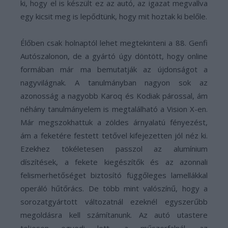
ki, hogy el is készült ez az autó, az igazat megvallva
egy kicsit meg is lepődtünk, hogy mit hoztak ki belőle.
Élőben csak holnaptól lehet megtekinteni a 88. Genfi
Autószalonon, de a gyártó úgy döntött, hogy online
formában már ma bemutatják az újdonságot a
nagyvilágnak. A tanulmányban nagyon sok az
azonosság a nagyobb Karoq és Kodiak párossal, ám
néhány tanulmányelem is megtalálható a Vision X-en.
Már megszokhattuk a zöldes árnyalatú fényezést,
ám a feketére festett tetővel kifejezetten jól néz ki.
Ezekhez tökéletesen passzol az alumínium
díszítések, a fekete kiegészítők és az azonnali
felismerhetőséget biztosító függőleges lamellákkal
operáló hűtőrács. De több mint valószínű, hogy a
sorozatgyártott változatnál ezeknél egyszerűbb
megoldásra kell számítanunk. Az autó utastere