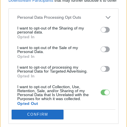
Downstream Participants
that may further disclose it to other
third parties.
Personal Data Processing Opt Outs
I want to opt-out of the Sharing of my
personal data.
Opted In
I want to opt-out of the Sale of my
Personal Data.
Opted In
I want to opt-out of processing my
Personal Data for Targeted Advertising.
Opted In
e-cars.hu
I want to opt-out of Collection, Use,
Elektromosan közlekedsz, vagy a váltáson töprengsz?
Retention, Sale, and/or Sharing of my
Érdekelnek a legfrissebb hírek az e-autók világából, vagy
Personal Data that Is Unrelated with the
Purposes for which it was collected.
foglalkoztatnak a legújabb fejlesztések az elektromosság és a
Opted Out
fenntarthatóság területén? Akkor jó helyen jársz!
CONFIRM