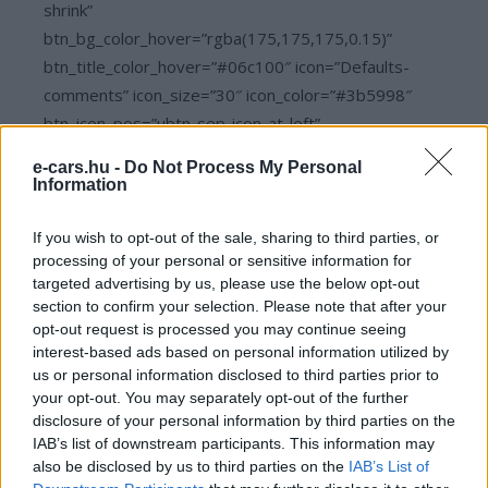
shrink”
btn_bg_color_hover=”rgba(175,175,175,0.15)”
btn_title_color_hover=”#06c100″ icon=”Defaults-
comments” icon_size=”30″ icon_color=”#3b5998″
btn_icon_pos=”ubtn-sep-icon-at-left”
btn_shadow=”shd-bottom”
e-cars.hu -
Do Not Process My Personal
btn_shadow_color=”#3b5998″
Information
btn_shadow_color_hover=”#06c100″
btn_shadow_size=”2″ btn_font_size=”desktop:14px;”
If you wish to opt-out of the sale, sharing to third parties, or
processing of your personal or sensitive information for
btn_font_style=”font-weight:bold;”]
targeted advertising by us, please use the below opt-out
section to confirm your selection. Please note that after your
opt-out request is processed you may continue seeing
Kövesd az e-cars.hu-t a Facebookon is, további
›
interest-based ads based on personal information utilized by
tartalmakért!
us or personal information disclosed to third parties prior to
your opt-out. You may separately opt-out of the further
disclosure of your personal information by third parties on the
IAB’s list of downstream participants. This information may
CÍMKÉK
Hibrid
Sürített földgáz
also be disclosed by us to third parties on the
IAB’s List of