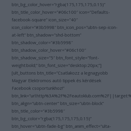
btn_bg_color_hover=”rgba(175,175,175,0.15)”
btn_title_color_hover=”#06c100″ icon=”Defaults-
facebook-square” icon_size=”40″
icon_color=”#3b5998″ btn_icon_pos=”ubtn-sep-icon-
at-left” btn_shadow=”shd-bottom”
btn_shadow_color=”#3b5998″
btn_shadow_color_hover=”#06c100″
btn_shadow_size=”5″ btn_font_style=”font-
weight:bold;” btn_font_size=”desktop:20px;”]
[ult_buttons btn_title=”Csatlakozz a legnagyobb
Magyar Elektromos autó tippek és kérdések
Facebook csoportunkhoz!”
btn_link=”url:http%3A%2F%2Feautoklub.com%2F||target:
btn_align=”ubtn-center” btn_size=”ubtn-block”
btn_title_color=”#3b5998″
btn_bg_color=”rgba(175,175,175,0.15)”
btn_hover=”ubtn-fade-bg” btn_anim_effect=”ulta-