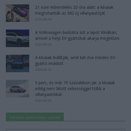
21 ezer előrendelés 20 óra alatt: a kínaiak
megrohanták az MG új villanyautóját
2026-08-04
A Volkswagen bedobta azt a lapot Kínában,
amivel a helyi EV-gyártókat akarja megelőzni
2026-08-04
A kínaiak leállítják, amit két éve minden EV-
gyártó imádott
2026-08-03
5 perc, és már 70 százalékon jár: a kínaiak
eddig nem látott sebességgel töltik a
villanyautóikat
2026-08-03
Keresés autómárka szerint
Keresés