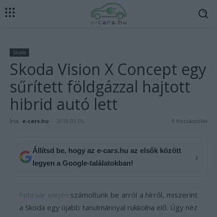
Skoda
Skoda Vision X Concept egy
sűrített földgázzal hajtott
hibrid autó lett
Írta:
e-cars.hu
-
2018-03-06
0 hozzászólás
Állítsd be, hogy az e-cars.hu az elsők között
›
legyen a Google-találatokban!
Február elején
számoltunk be arról a hírről, miszerint
a Skoda egy újabb tanulmánnyal rukkolna elő. Úgy néz