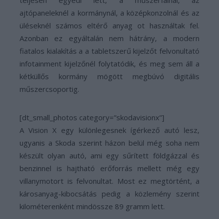
teljesen egyedi lett, a műszerfalnál, az
ajtópaneleknél a kormánynál, a középkonzolnál és az
üléseknél számos eltérő anyag ot használtak fel.
Azonban ez egyáltalán nem hátrány, a modern
fiatalos kialakítás a a tabletszerű kijelzőt felvonultató
infotainment kijelzőnél folytatódik, és meg sem áll a
kétküllős kormány mögött megbúvó digitális
műszercsoportig.
[dt_small_photos category=”skodavisionx”]
A Vision X egy különlegesnek ígérkező autó lesz,
ugyanis a Skoda szerint házon belül még soha nem
készült olyan autó, ami egy sűrített földgázzal és
benzinnel is hajtható erőforrás mellett még egy
villanymotort is felvonultat. Most ez megtörtént, a
károsanyag-kibocsátás pedig a közlemény szerint
kilométerenként mindössze 89 gramm lett.