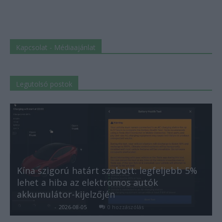
Kapcsolat - Médiaajánlat
Legutolsó postok
Kína szigorú határt szabott: legfeljebb 5%
lehet a hiba az elektromos autók
akkumulátor-kijelzőjén
Kovács Kata
-
2026-08-05
0 hozzászólás