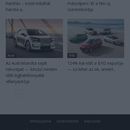
hatótáv – ezzel indulhat
másodperc: itt a Nio új
harcba a...
csererekordja
Audi
BYD
Az Audi letarolta saját
124%-kal nőtt a BYD exportja
rekordjait — készül minden
— ez lehet az ok, amiért...
idők leghatékonyabb
villanyautója
Médiaajánlat
Adatvédelem
Kapcsolat