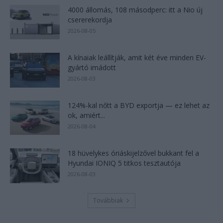
4000 állomás, 108 másodperc: itt a Nio új
csererekordja
2026-08-05
A kínaiak leállítják, amit két éve minden EV-
gyártó imádott
2026-08-03
124%-kal nőtt a BYD exportja — ez lehet az
ok, amiért...
2026-08-04
18 hüvelykes óriáskijelzővel bukkant fel a
Hyundai IONIQ 5 titkos tesztautója
2026-08-03
Továbbiak