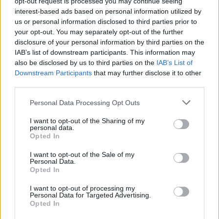
opt-out request is processed you may continue seeing
interest-based ads based on personal information utilized by
us or personal information disclosed to third parties prior to
your opt-out. You may separately opt-out of the further
disclosure of your personal information by third parties on the
Elektromos autó
IAB’s list of downstream participants. This information may
Megvillantották a kínai ZEEKR legolcsóbb
also be disclosed by us to third parties on the
IAB’s List of
Downstream Participants
that may further disclose it to other
elektromos SUV-ját
third parties.
e-cars.hu
-
2023-02-05
5 hozzászólás
A ZEKKR egyszerűen „luxus, sokoldalú SUV” modellként jellemzi az
Personal Data Processing Opt Outs
elektromos modelljét.
I want to opt-out of the Sharing of my
personal data.
Opted In
Legolvasottabb cikkek
I want to opt-out of the Sale of my
Personal Data.
Kína szigorú határt szabott: legfeljebb 5%
Opted In
lehet a hiba az elektromos...
2026-08-05
I want to opt-out of processing my
Personal Data for Targeted Advertising.
Opted In
9 perc töltés, 450 kilométer hatótáv – ezzel