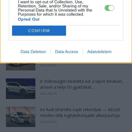
I want to opt-out of Collection, Use,
indulhat harcba a...
Retention, Sale, and/or Sharing of my
2026-08-05
Personal Data that Is Unrelated with the
Purposes for which it was collected.
Opted Out
21 ezer előrendelés 20 óra alatt: a kínaiak
megrohanták az MG...
CONFIRM
2026-08-04
Data Deletion
Data Access
Adatvédelem
A Leapmotor átlépte a 100 ezres
álomhatárt, és lekörözte a Changant
2026-08-05
A Volkswagen bedobta azt a lapot Kínában,
amivel a helyi EV-gyártókat...
2026-08-04
Az Audi letarolta saját rekordjait — készül
minden idők leghatékonyabb villanyautója
2026-08-04