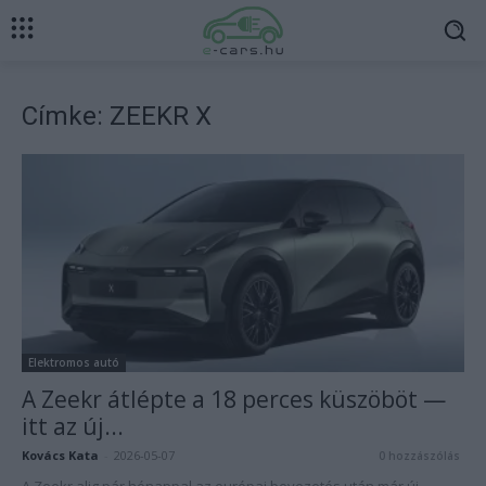
Címke: ZEEKR X
Elektromos autó
A Zeekr átlépte a 18 perces küszöböt —
itt az új...
Kovács Kata
-
2026-05-07
0 hozzászólás