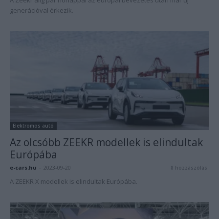
A Zeekr alig pár hónappal az európai bevezetés után már új
generációval érkezik.
Elektromos autó
Az olcsóbb ZEEKR modellek is elindultak
Európába
e-cars.hu
-
2023-09-20
8 hozzászólás
A ZEEKR X modellek is elindultak Európába.