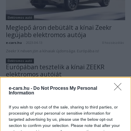
Elektromos autó
Meglepő áron debütált a kínai Zeekr
legújabb elektromos autója
e-cars.hu
-
2023-04-13
0 hozzászólás
Zeekr X néven jön a kínaiak újdonsága. Európába is!
Elektromos autó
Európában tesztelik a kínai ZEEKR
elektromos autóját
e-cars.hu
-
2023-03-06
8 hozzászólás
e-cars.hu -
Do Not Process My Personal
Svédországban kapták lencsevégre a ZEKKR X elektromos autót.
Information
If you wish to opt-out of the sale, sharing to third parties, or
processing of your personal or sensitive information for
targeted advertising by us, please use the below opt-out
section to confirm your selection. Please note that after your