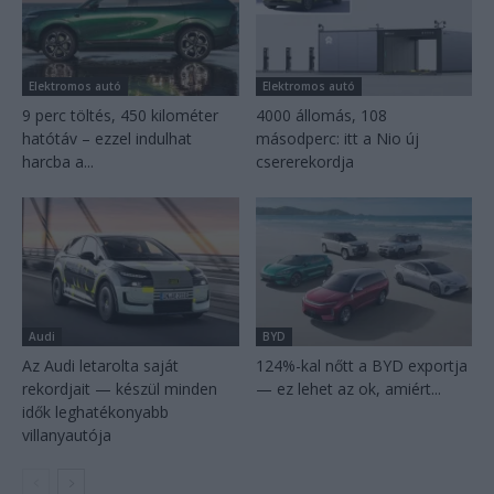
Elektromos autó
Elektromos autó
9 perc töltés, 450 kilométer
4000 állomás, 108
hatótáv – ezzel indulhat
másodperc: itt a Nio új
harcba a...
csererekordja
Audi
BYD
Az Audi letarolta saját
124%-kal nőtt a BYD exportja
rekordjait — készül minden
— ez lehet az ok, amiért...
idők leghatékonyabb
villanyautója