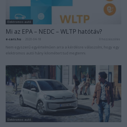
Elektromos autó
Mi az EPA – NEDC – WLTP hatótáv?
e-cars.hu
-
2020-04-18
0 hozzászólás
Nem egyszerű egyértelműen arra a kérdésre válaszolni, hogy egy
elektromos autó hány kilométert tud megtenni.
Elektromos autó