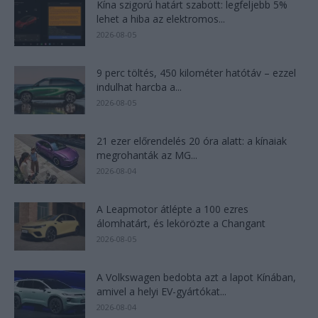
Kína szigorú határt szabott: legfeljebb 5%
lehet a hiba az elektromos...
2026-08-05
9 perc töltés, 450 kilométer hatótáv – ezzel
indulhat harcba a...
2026-08-05
21 ezer előrendelés 20 óra alatt: a kínaiak
megrohanták az MG...
2026-08-04
A Leapmotor átlépte a 100 ezres
álomhatárt, és lekörözte a Changant
2026-08-05
A Volkswagen bedobta azt a lapot Kínában,
amivel a helyi EV-gyártókat...
2026-08-04