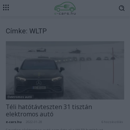
Címke: WLTP
Elektromos autó
Téli hatótávteszten 31 tisztán
elektromos autó
e-cars.hu
-
2022-01-28
6 hozzászólás