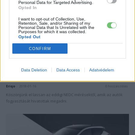
Personal Data for Targeted Advertising.
Opted In
I want to opt-out of Collection, Use,
Retention, Sale, and/or Sharing of my
Personal Data that Is Unrelated with the
Purposes for which it was collected.
Opted Out
CONFIRM
Egyéb
A Leaf 2018 fogyasztási adatait már a
Data Deletion
Data Access
Adatvédelem
WLTP rendszer szerint adták...
Eriqo
-
2018-01-16
0 hozzászólás
Köszönjünk el lassan az eddigi NEDC mérésektől, amik az autók
fogyasztását hivatottak megadni.