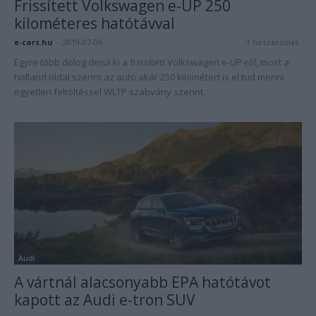
Frissített Volkswagen e-UP 250
kilométeres hatótávval
e-cars.hu
-
2019-07-06
1 hozzászólás
Egyre több dolog derül ki a frissített Volkswagen e-UP-ról, most a
holland oldal szerint az autó akár 250 kilométert is el tud menni
egyetlen feltöltéssel WLTP szabvány szerint.
Audi
A vártnál alacsonyabb EPA hatótávot
kapott az Audi e-tron SUV