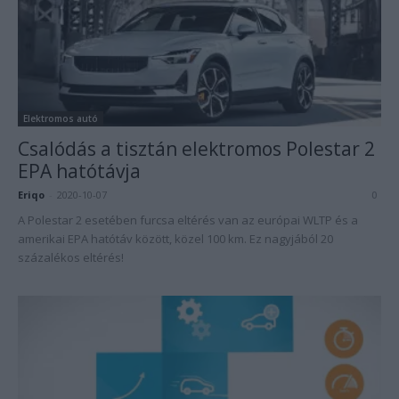
Elektromos autó
Csalódás a tisztán elektromos Polestar 2
EPA hatótávja
Eriqo
-
2020-10-07
0
A Polestar 2 esetében furcsa eltérés van az európai WLTP és a
amerikai EPA hatótáv között, közel 100 km. Ez nagyjából 20
százalékos eltérés!