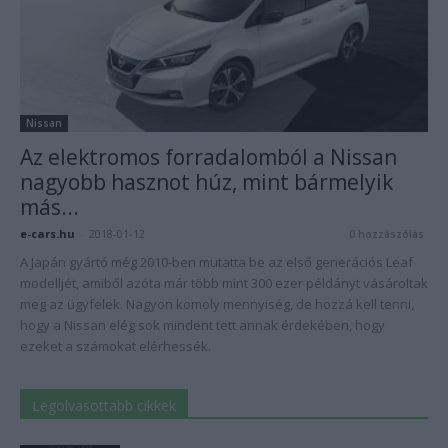
Nissan
Az elektromos forradalomból a Nissan
nagyobb hasznot húz, mint bármelyik
más...
e-cars.hu
-
2018-01-12
0 hozzászólás
A Japán gyártó még 2010-ben mutatta be az első generációs Leaf
modelljét, amiből azóta már több mint 300 ezer példányt vásároltak
meg az ügyfelek. Nagyon komoly mennyiség, de hozzá kell tenni,
hogy a Nissan elég sok mindent tett annak érdekében, hogy
ezeket a számokat elérhessék.
Legolvasottabb cikkek