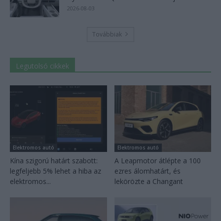
2026-08-03
Továbbiak
Legutolsó cikkek
Elektromos autó
Elektromos autó
Kína szigorú határt szabott:
A Leapmotor átlépte a 100
legfeljebb 5% lehet a hiba az
ezres álomhatárt, és
elektromos...
lekörözte a Changant