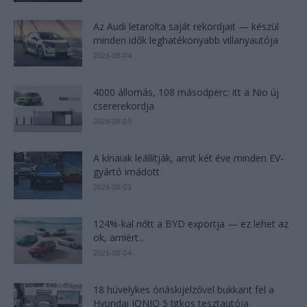
Az Audi letarolta saját rekordjait — készül
minden idők leghatékonyabb villanyautója
2026-08-04
4000 állomás, 108 másodperc: itt a Nio új
csererekordja
2026-08-05
A kínaiak leállítják, amit két éve minden EV-
gyártó imádott
2026-08-03
124%-kal nőtt a BYD exportja — ez lehet az
ok, amiért...
2026-08-04
18 hüvelykes óriáskijelzővel bukkant fel a
Hyundai IONIQ 5 titkos tesztautója