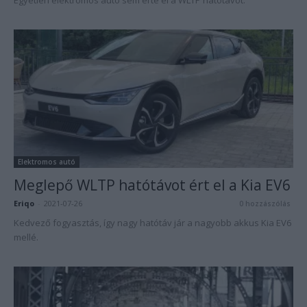
Egyetlen elektromos autó sem érte el a WLTP hatótávot.
Elektromos autó
Meglepő WLTP hatótávot ért el a Kia EV6
Eriqo
-
2021-07-26
0 hozzászólás
Kedvező fogyasztás, így nagy hatótáv jár a nagyobb akkus Kia EV6
mellé.