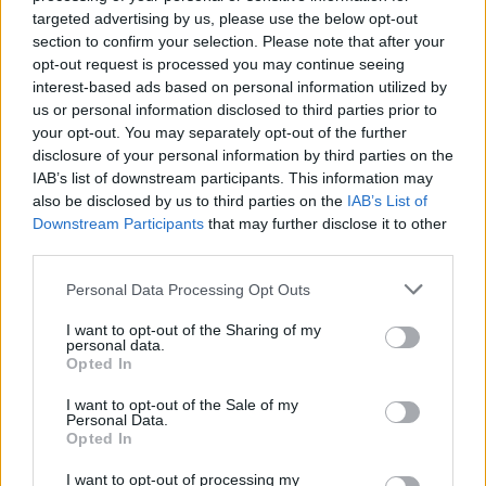
targeted advertising by us, please use the below opt-out
section to confirm your selection. Please note that after your
opt-out request is processed you may continue seeing
interest-based ads based on personal information utilized by
us or personal information disclosed to third parties prior to
your opt-out. You may separately opt-out of the further
disclosure of your personal information by third parties on the
IAB’s list of downstream participants. This information may
also be disclosed by us to third parties on the
IAB’s List of
Downstream Participants
that may further disclose it to other
third parties.
Mercedes-Benz
A Porsche, Mercedes-Benz és a
Personal Data Processing Opt Outs
Volkswagen is leállította egyes hibrid
I want to opt-out of the Sharing of my
modelljei...
personal data.
Opted In
e-cars.hu
-
2018-09-29
0 hozzászólás
A WLTP szabvány szigorú határértékei miatt a Porsche, Mercedes-
I want to opt-out of the Sale of my
Personal Data.
Benz és a Volkswagen is leállította egyes hibrid modelljei európai
Opted In
értékesítését.
I want to opt-out of processing my