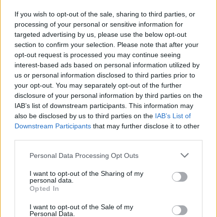
If you wish to opt-out of the sale, sharing to third parties, or
2,4 millió eurós programba kezdtek a
processing of your personal or sensitive information for
németek, hogy lekörözzék a kínai...
targeted advertising by us, please use the below opt-out
section to confirm your selection. Please note that after your
2026-08-07
opt-out request is processed you may continue seeing
interest-based ads based on personal information utilized by
München csak most érte utol Debrecent:
us or personal information disclosed to third parties prior to
elindult a BMW i3 sorozatgyártása
your opt-out. You may separately opt-out of the further
2026-08-07
disclosure of your personal information by third parties on the
IAB’s list of downstream participants. This information may
also be disclosed by us to third parties on the
IAB’s List of
Dánia utolérte Norvégiát: már náluk is szinte
Downstream Participants
that may further disclose it to other
csak elektromos autót vesznek...
third parties.
2026-08-07
Personal Data Processing Opt Outs
Tesla: visszatért a régi árazás a magyar
Supercharger-hálózaton
I want to opt-out of the Sharing of my
personal data.
2026-08-08
Opted In
I want to opt-out of the Sale of my
Az Audi letarolta saját rekordjait — készül
Personal Data.