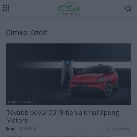
Címke: üzelt
Elektromos autó
Tovább bővül 2019-ben a kínai Xpeng
Motors
Eriqo
-
2019-03-28
0 hozzászólás