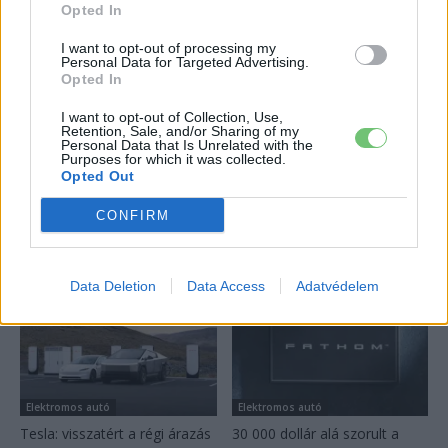
minden idők leghatékonyabb villanyautója
Opted In
2026-08-04
I want to opt-out of processing my
Personal Data for Targeted Advertising.
Opted In
30 000 dollár alá szorult a Ford elektromos
pickupjának ára, és...
I want to opt-out of Collection, Use,
2026-08-08
Retention, Sale, and/or Sharing of my
Personal Data that Is Unrelated with the
Purposes for which it was collected.
Opted Out
Továbbiak
CONFIRM
Legutolsó cikkek
Data Deletion
Data Access
Adatvédelem
Elektromos autó
Elektromos autó
Tesla: visszatért a régi árazás
30 000 dollár alá szorult a