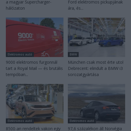
a magyar Supercharger-
Ford elektromos pickupjának
hálózaton
ára, és...
Elektromos autó
BMW
9000 elektromos furgonnál
München csak most érte utol
tart a Royal Mail — és brutális
Debrecent: elindult a BMW i3
tempóban...
sorozatgyártása
Elektromos autó
Elektromos autó
8500-an rendeltek vakon egy
97,6 százalékon áll Norvégia