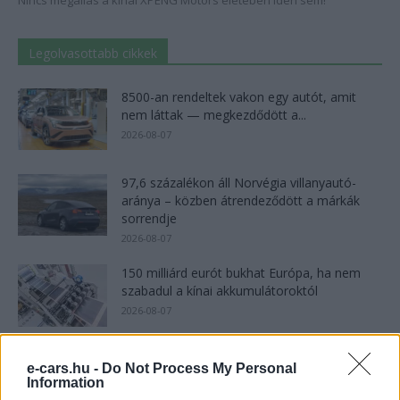
Nincs megállás a kínai XPENG Motors életében idén sem!
Legolvasottabb cikkek
8500-an rendeltek vakon egy autót, amit
nem láttak — megkezdődött a...
2026-08-07
97,6 százalékon áll Norvégia villanyautó-
aránya – közben átrendeződött a márkák
sorrendje
2026-08-07
150 milliárd eurót bukhat Európa, ha nem
szabadul a kínai akkumulátoroktól
2026-08-07
25 százalékkal sűrűbb energiát rejt az
e-cars.hu -
Do Not Process My Personal
európai szilárdtest-akkumulátor
Information
2026-08-07