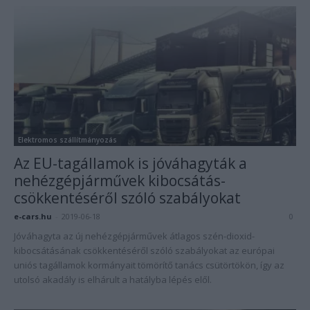
Elektromos szállítmányozás
Az EU-tagállamok is jóváhagyták a
nehézgépjárművek kibocsátás-
csökkentéséről szóló szabályokat
e-cars.hu
-
2019-06-18
0
Jóváhagyta az új nehézgépjárművek átlagos szén-dioxid-
kibocsátásának csökkentéséről szóló szabályokat az európai
uniós tagállamok kormányait tömörítő tanács csütörtökön, így az
utolsó akadály is elhárult a hatályba lépés elől.