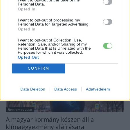
Personal Data.
Tanulmány bizonyítja, hogy az e-autó a
Opted In
tisztább
I want to opt-out of processing my
Eriqo
-
2020-09-02
0
Personal Data for Targeted Advertising.
Az eindhoveni egyetem új tanulmánya alapján egy Tesla Model 3
Opted In
akár 65 százalékkal kevesebb szén-dioxidot bocsát ki, mint
I want to opt-out of Collection, Use,
korábban hitték.
Retention, Sale, and/or Sharing of my
Personal Data that Is Unrelated with the
Purposes for which it was collected.
Opted Out
CONFIRM
Data Deletion
Data Access
Adatvédelem
Elektromos autó
A magyar kormány készen áll a
klímaegyezmény aláírására