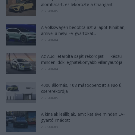
álomhatárt, és lekörözte a Changant
2026-08-05
A Volkswagen bedobta azt a lapot Kínában,
amivel a helyi EV-gyártókat...
2026-08-04
Az Audi letarolta saját rekordjait — készül
minden idők leghatékonyabb villanyautója
2026-08-04
4000 állomás, 108 másodperc: itt a Nio új
csererekordja
2026-08-05
A kínaiak leállítják, amit két éve minden EV-
gyártó imádott
2026-08-03