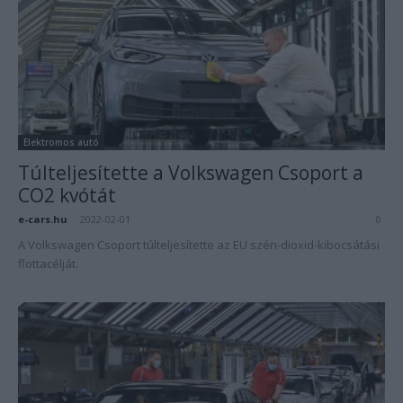
Elektromos autó
Túlteljesítette a Volkswagen Csoport a
CO2 kvótát
e-cars.hu
-
2022-02-01
0
A Volkswagen Csoport túlteljesítette az EU szén-dioxid-kibocsátási
flottacélját.