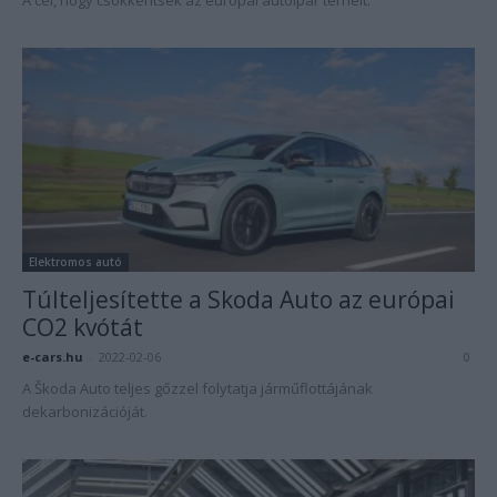
A cél, hogy csökkentsék az európai autóipar terheit.
Elektromos autó
Túlteljesítette a Skoda Auto az európai
CO2 kvótát
e-cars.hu
-
2022-02-06
0
A Škoda Auto teljes gőzzel folytatja járműflottájának
dekarbonizációját.