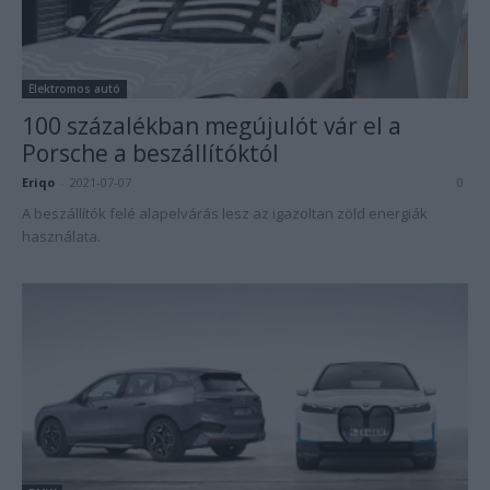
Elektromos autó
100 százalékban megújulót vár el a
Porsche a beszállítóktól
Eriqo
-
2021-07-07
0
A beszállítók felé alapelvárás lesz az igazoltan zöld energiák
használata.