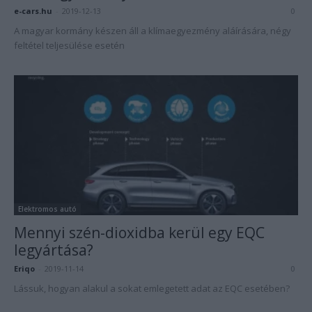
e-cars.hu
-
2019-12-13
0
A magyar kormány készen áll a klímaegyezmény aláírására, négy
feltétel teljesülése esetén
Elektromos autó
Mennyi szén-dioxidba kerül egy EQC
legyártása?
Eriqo
-
2019-11-14
0
Lássuk, hogyan alakul a sokat emlegetett adat az EQC esetében?