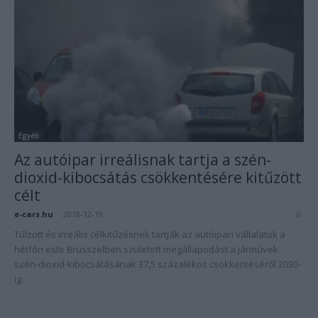
Egyéb
Az autóipar irreálisnak tartja a szén-
dioxid-kibocsátás csökkentésére kitűzött
célt
e-cars.hu
-
2018-12-19
0
Túlzott és irreális célkitűzésnek tartják az autóipari vállalatok a
hétfőn este Brüsszelben született megállapodást a járművek
szén-dioxid-kibocsátásának 37,5 százalékos csökkentéséről 2030-
ig.