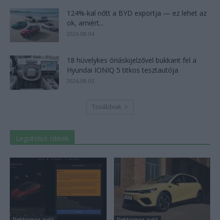
124%-kal nőtt a BYD exportja — ez lehet az
ok, amiért...
2026-08-04
18 hüvelykes óriáskijelzővel bukkant fel a
Hyundai IONIQ 5 titkos tesztautója
2026-08-03
Továbbiak
Legutolsó cikkek
Elektromos autó
Elektromos autó