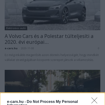
Elektromos autó
A Volvo Cars és a Polestar túlteljesíti a
2020. évi európai...
e-cars.hu
-
2020-11-08
0
Ez még inkább megerősíti azon döntés helyességét, hogy mindkét
vállalat stratégiájában központi szerepet játszik a villamosítás.
e-cars.hu -
Do Not Process My Personal