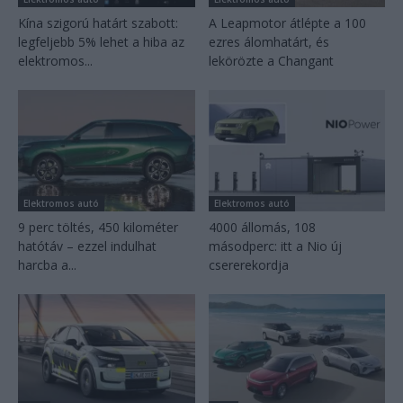
Kína szigorú határt szabott:
A Leapmotor átlépte a 100
legfeljebb 5% lehet a hiba az
ezres álomhatárt, és
elektromos...
lekörözte a Changant
Elektromos autó
Elektromos autó
9 perc töltés, 450 kilométer
4000 állomás, 108
hatótáv – ezzel indulhat
másodperc: itt a Nio új
harcba a...
csererekordja