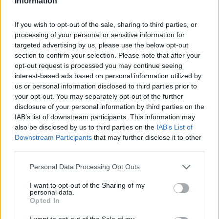
Information
Elektromos autó
If you wish to opt-out of the sale, sharing to third parties, or
processing of your personal or sensitive information for
Csak néhány gyártó tudja tartani az EU
targeted advertising by us, please use the below opt-out
CO2-kibocsátási normáit
section to confirm your selection. Please note that after your
Gulyas Zsolt
-
2020-10-15
0
opt-out request is processed you may continue seeing
interest-based ads based on personal information utilized by
A T&E kéri az Európai Uniót, hogy legkésőbb 2035-re határozza
us or personal information disclosed to third parties prior to
meg a belső égésű motorral szerelt járművek értékesítésének
your opt-out. You may separately opt-out of the further
befejezését, ideértve a plug-in hibrid autókat is.
disclosure of your personal information by third parties on the
IAB’s list of downstream participants. This information may
also be disclosed by us to third parties on the
IAB’s List of
Downstream Participants
that may further disclose it to other
third parties.
Personal Data Processing Opt Outs
I want to opt-out of the Sharing of my
personal data.
Opted In
Akkumulátor
I want to opt-out of the Sale of my