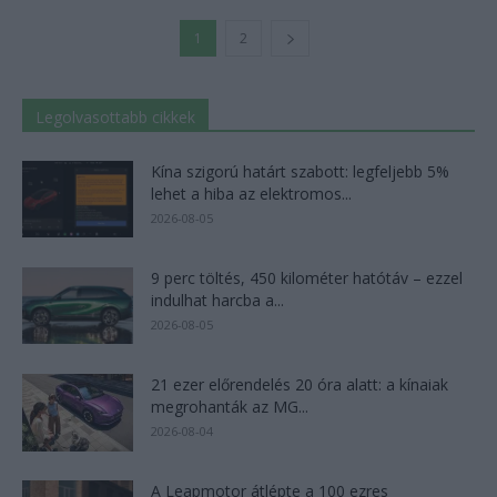
1
2
Legolvasottabb cikkek
Kína szigorú határt szabott: legfeljebb 5%
lehet a hiba az elektromos...
2026-08-05
9 perc töltés, 450 kilométer hatótáv – ezzel
indulhat harcba a...
2026-08-05
21 ezer előrendelés 20 óra alatt: a kínaiak
megrohanták az MG...
2026-08-04
A Leapmotor átlépte a 100 ezres