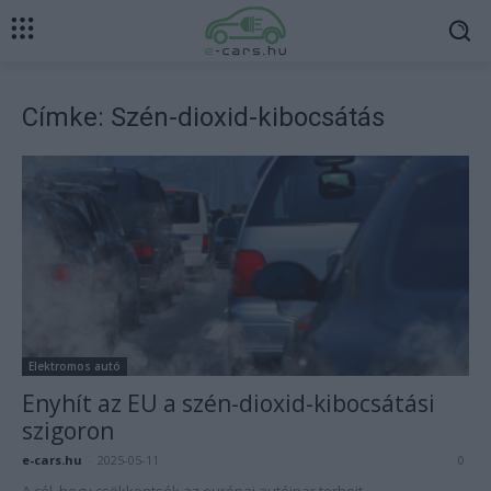
Címke: Szén-dioxid-kibocsátás
Elektromos autó
Enyhít az EU a szén-dioxid-kibocsátási
szigoron
e-cars.hu
-
2025-05-11
0