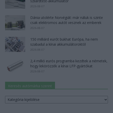
szilárdtest-akkumulátor
2026-08-07
Dánia utolérte Norvégiát: már náluk is szinte
csak elektromos autót vesznek az emberek
2026-08-07
150 milliárd eurót bukhat Európa, ha nem
szabadul a kínai akkumulátoroktól
2026-08-07
2,4 millió eurós programba kezdtek a németek,
hogy lekörözzék a kínai LFP-gyártókat
2026-08-07
Keresés autómárka szerint
Keresés
autómárka
szerint