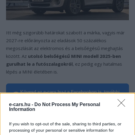
Itt még szigorúbb határokat szabott a márka, vagyis már
2027-re előirányozta az eladások 50 százalékos
megoszlását az elektromos és a belsőégésű meghajtás
között. Az
utolsó belsőégésű MINI modell 2025-ben
gurulhat le a futószalagokról
, ez pedig egy hatalmas
lépés a MINI életében is.
Kövesd az e-cars.hu-t a Facebookon is, további
›
tartalmakért!
e-cars.hu -
Do Not Process My Personal
Information
CÍMKÉK
BMW
Elektromobilitás
Elektromos autó
If you wish to opt-out of the sale, sharing to third parties, or
processing of your personal or sensitive information for
Gyártástechnológia
MINI
Szén-dioxid-kibocsátás