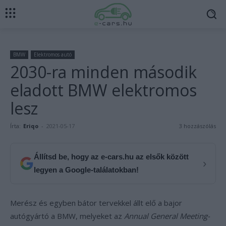
BMW
Elektromos autó
2030-ra minden második
eladott BMW elektromos
lesz
Írta:
Eriqo
-
2021-05-17
3 hozzászólás
Állítsd be, hogy az e-cars.hu az elsők között
›
legyen a Google-találatokban!
Merész és egyben bátor tervekkel állt elő a bajor
autógyártó a BMW, melyeket az
Annual General Meeting-