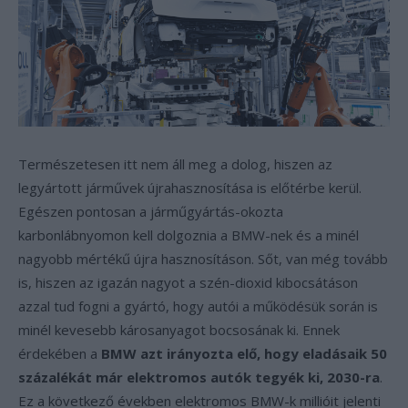
Természetesen itt nem áll meg a dolog, hiszen az
legyártott járművek újrahasznosítása is előtérbe kerül.
Egészen pontosan a járműgyártás-okozta
karbonlábnyomon kell dolgoznia a BMW-nek és a minél
nagyobb mértékű újra hasznosításon. Sőt, van még tovább
is, hiszen az igazán nagyot a szén-dioxid kibocsátáson
azzal tud fogni a gyártó, hogy autói a működésük során is
minél kevesebb károsanyagot bocsosának ki. Ennek
érdekében a
BMW azt irányozta elő, hogy eladásaik 50
százalékát már elektromos autók tegyék ki, 2030-ra
.
Ez a következő években elektromos BMW-k millióit jelenti