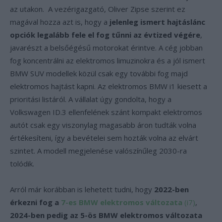
az utakon. A vezérigazgató, Oliver Zipse szerint ez
magával hozza azt is, hogy a
jelenleg ismert hajtáslánc
opciók legalább fele el fog tűnni az évtized végére
,
javarészt a belsőégésű motorokat érintve. A cég jobban
fog koncentrálni az elektromos limuzinokra és a jól ismert
BMW SUV modellek közül csak egy további fog majd
elektromos hajtást kapni. Az elektromos BMW i1 kiesett a
prioritási listáról. A vállalat úgy gondolta, hogy a
Volkswagen ID.3 ellenfelének szánt kompakt elektromos
autót csak egy viszonylag magasabb áron tudták volna
értékesíteni, így a bevételei sem hozták volna az elvárt
szintet. A modell megjelenése valószínűleg 2030-ra
tolódik.
Arról már korábban is lehetett tudni, hogy
2022-ben
érkezni fog a
7-es BMW elektromos változata
(i7)
,
2024-ben pedig az 5-ös BMW elektromos változata