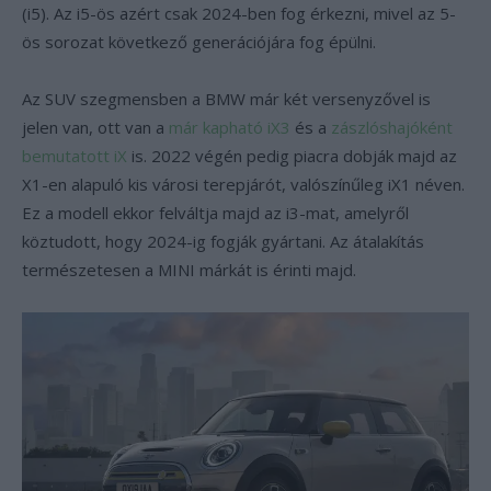
(i5). Az i5-ös azért csak 2024-ben fog érkezni, mivel az 5-
ös sorozat következő generációjára fog épülni.
Az SUV szegmensben a BMW már két versenyzővel is
jelen van, ott van a
már kapható iX3
és a
zászlóshajóként
bemutatott iX
is. 2022 végén pedig piacra dobják majd az
X1-en alapuló kis városi terepjárót, valószínűleg iX1 néven.
Ez a modell ekkor felváltja majd az i3-mat, amelyről
köztudott, hogy 2024-ig fogják gyártani. Az átalakítás
természetesen a MINI márkát is érinti majd.