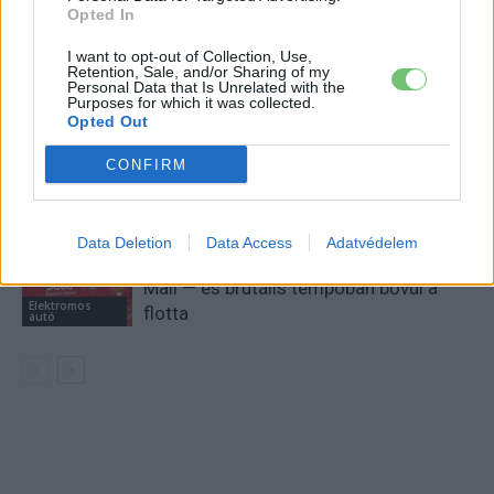
Opted In
Tesla: visszatért a régi árazás a magyar
I want to opt-out of Collection, Use,
Retention, Sale, and/or Sharing of my
Supercharger-hálózaton
Personal Data that Is Unrelated with the
Elektromos
Purposes for which it was collected.
autó
Opted Out
30 000 dollár alá szorult a Ford
CONFIRM
elektromos pickupjának ára, és nevet is
Elektromos
kapott a modell
autó
Data Deletion
Data Access
Adatvédelem
9000 elektromos furgonnál tart a Royal
Mail — és brutális tempóban bővül a
Elektromos
flotta
autó