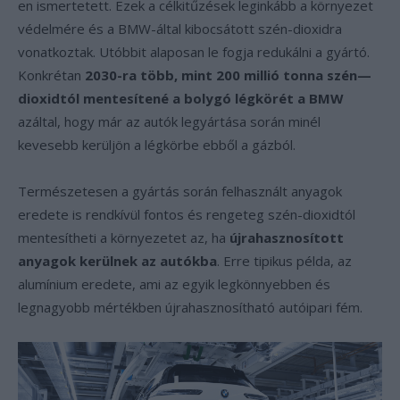
en ismertetett. Ezek a célkitűzések leginkább a környezet
védelmére és a BMW-által kibocsátott szén-dioxidra
vonatkoztak. Utóbbit alaposan le fogja redukálni a gyártó.
Konkrétan
2030-ra több, mint 200 millió tonna szén—
dioxidtól mentesítené a bolygó légkörét a BMW
azáltal, hogy már az autók legyártása során minél
kevesebb kerüljön a légkörbe ebből a gázból.
Természetesen a gyártás során felhasznált anyagok
eredete is rendkívül fontos és rengeteg szén-dioxidtól
mentesítheti a környezetet az, ha
újrahasznosított
anyagok kerülnek az autókba
. Erre tipikus példa, az
alumínium eredete, ami az egyik legkönnyebben és
legnagyobb mértékben újrahasznosítható autóipari fém.