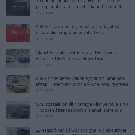
30 000 dollár alá szorult a Ford elektromos
pickupjának ára, és nevet is kapott a modell
2026-08-08
9000 elektromos furgonnál tart a Royal Mail —
és brutális tempóban bővül a flotta
2026-08-08
München csak most érte utol Debrecent:
elindult a BMW i3 sorozatgyártása
2026-08-07
8500-an rendeltek vakon egy autót, amit nem
láttak — megkezdődött a Škoda Peaq gyártása
2026-08-07
97,6 százalékon áll Norvégia villanyautó-aránya
– közben átrendeződött a márkák sorrendje
2026-08-07
25 százalékkal sűrűbb energiát rejt az európai