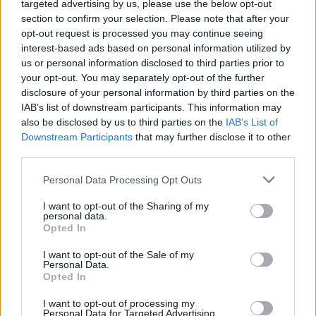
targeted advertising by us, please use the below opt-out
section to confirm your selection. Please note that after your
opt-out request is processed you may continue seeing
interest-based ads based on personal information utilized by
us or personal information disclosed to third parties prior to
your opt-out. You may separately opt-out of the further
disclosure of your personal information by third parties on the
IAB’s list of downstream participants. This information may
also be disclosed by us to third parties on the
IAB’s List of
Downstream Participants
that may further disclose it to other
third parties.
Personal Data Processing Opt Outs
I want to opt-out of the Sharing of my
Eriqo
personal data.
Opted In
Főállásban Informatikus kocka, de lelkében elkötelezett gamer,
kütyü és immár e-autó rajongó!
I want to opt-out of the Sale of my
Personal Data.
Opted In
I want to opt-out of processing my
KAPCSOLÓDÓ CIKKEK
TÖBB A SZERZŐTŐL
Personal Data for Targeted Advertising.