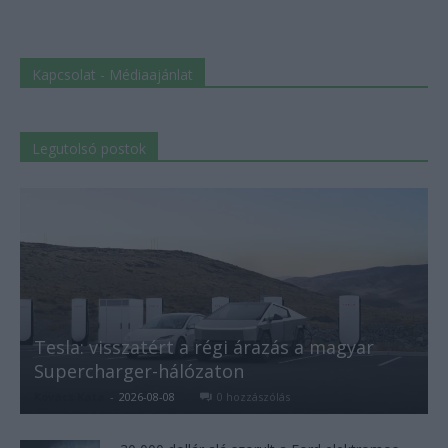
Kapcsolat - Médiaajánlat
Legutolsó postok
Tesla: visszatért a régi árazás a magyar
Supercharger-hálózaton
Kovács Kata
-
2026-08-08
0 hozzászólás