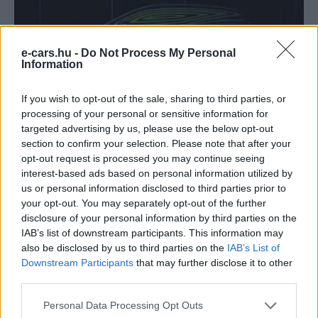
e-cars.hu -
Do Not Process My Personal
Information
Elektromos autó
If you wish to opt-out of the sale, sharing to third parties, or
Felkészült a Volkswagen az ID. Crozz
processing of your personal or sensitive information for
gyártására!
targeted advertising by us, please use the below opt-out
section to confirm your selection. Please note that after your
Eriqo
-
2019-11-14
0 hozzászólás
opt-out request is processed you may continue seeing
Sajnos még így is 2 évet várni kell az amerikai CROZZ gyártására!
interest-based ads based on personal information utilized by
us or personal information disclosed to third parties prior to
your opt-out. You may separately opt-out of the further
Legolvasottabb cikkek
disclosure of your personal information by third parties on the
IAB’s list of downstream participants. This information may
8500-an rendeltek vakon egy autót, amit
also be disclosed by us to third parties on the
IAB’s List of
nem láttak — megkezdődött a...
Downstream Participants
that may further disclose it to other
third parties.
2026-08-07
Personal Data Processing Opt Outs
97,6 százalékon áll Norvégia villanyautó-