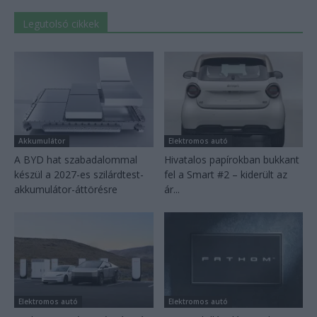
Legutolsó cikkek
Akkumulátor
Elektromos autó
A BYD hat szabadalommal
Hivatalos papírokban bukkant
készül a 2027-es szilárdtest-
fel a Smart #2 – kiderült az
akkumulátor-áttörésre
ár...
Elektromos autó
Elektromos autó