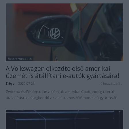
Elektromos autó
A Volkswagen elkezdte első amerikai
üzemét is átállítani e-autók gyártására!
Eriqo
-
2020-07-28
0 hozzászólás
Zwickau és Emden után az észak-amerikai Chattanooga kerül
átalakításra, elsegítendő az elektromos VW modellek gyártását!