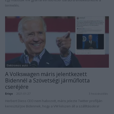
Egy második VW gyárral évi 600 ezer darabra emelkedhetne a
termelés.
Elektromos autó
A Volkswagen máris jelentkezett
Bidennél a Szövetségi járműflotta
cseréjére
Eriqo
-
2021-01-27
3 hozzászólás
Herbert Diess CEO nem habozott, máris jelezte Twitter profilján
keresztül Joe Bidennek, hogy a VW készen áll a szállításokra!