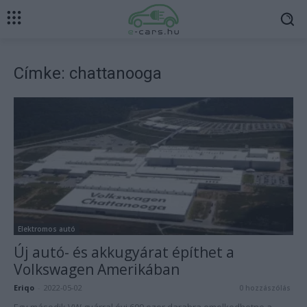
Címke: chattanooga
Elektromos autó
Új autó- és akkugyárat építhet a
Volkswagen Amerikában
Eriqo
-
2022-05-02
0 hozzászólás