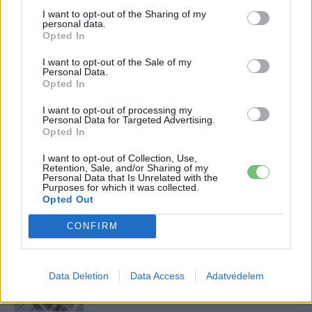
aránya – közben átrendeződött a márkák
I want to opt-out of the Sharing of my
personal data.
sorrendje
Opted In
2026-08-07
I want to opt-out of the Sale of my
A BYD hat szabadalommal készül a 2027-es
Personal Data.
szilárdtest-akkumulátor-áttörésre
Opted In
2026-08-08
I want to opt-out of processing my
Personal Data for Targeted Advertising.
Opted In
Tesla: visszatért a régi árazás a magyar
Supercharger-hálózaton
I want to opt-out of Collection, Use,
2026-08-08
Retention, Sale, and/or Sharing of my
Personal Data that Is Unrelated with the
Purposes for which it was collected.
Opted Out
25 százalékkal sűrűbb energiát rejt az
európai szilárdtest-akkumulátor
CONFIRM
2026-08-07
150 milliárd eurót bukhat Európa, ha nem
Data Deletion
Data Access
Adatvédelem
szabadul a kínai akkumulátoroktól
2026-08-07