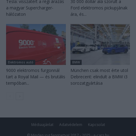
Tesla: visszatért a régi árazás
30 000 dollár alá szorult a
a magyar Supercharger-
Ford elektromos pickupjának
hálózaton
ára, és...
Elektromos autó
BMW
9000 elektromos furgonnál
München csak most érte utol
tart a Royal Mail — és brutális
Debrecent: elindult a BMW i3
tempóban...
sorozatgyártása
Médiaajánlat
Adatvédelem
Kapcsolat
© Minden jog fenntartva! 2017 - 2025 - e-cars.hu