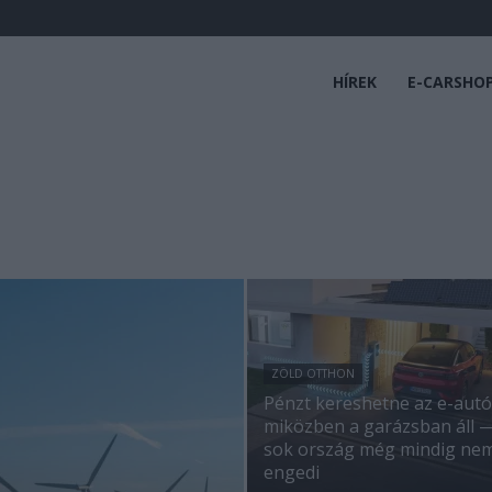
HÍREK
E-CARSHO
ZÖLD OTTHON
Pénzt kereshetne az e-autó
miközben a garázsban áll 
sok ország még mindig ne
engedi