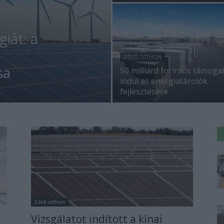
iát: a
ZÖLD OTTHON
sa
50 milliárd forintos támoga
indul az energiatárolók
fejlesztésére
Zöld otthon
Vizsgálatot indított a kínai