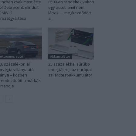
nchen csak most érte
8500-an rendeltek vakon
ol Debrecent: elindult
egy autót, amit nem
BMW i3
láttak — megkezdődött
rozatgyártása
a...
lektromos autó
Akkumulátor
,6 százalékon áll
25 százalékkal sűrűbb
rvégia villanyautó-
energiát rejt az európai
ánya – közben
szilárdtest-akkumulátor
rendeződött a márkák
rrendje