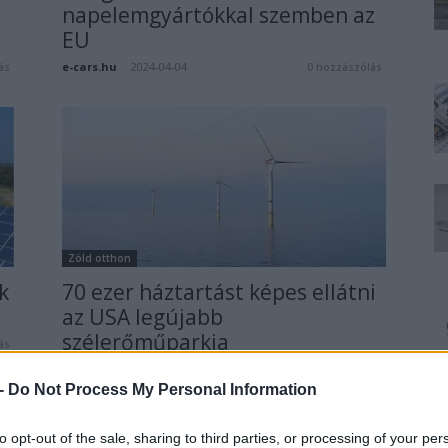
napelemgyártókkal szemben az
EU
e-cars.hu
-
2024-04-04
ás
0 hozzászólás
Zöld otthon
k
70 ezer háztartást képes ellátni
az USA legújabb
szélerőműparkja
ás
e-cars.hu
-
2024-03-17
0 hozzászólás
 -
Do Not Process My Personal Information
to opt-out of the sale, sharing to third parties, or processing of your per