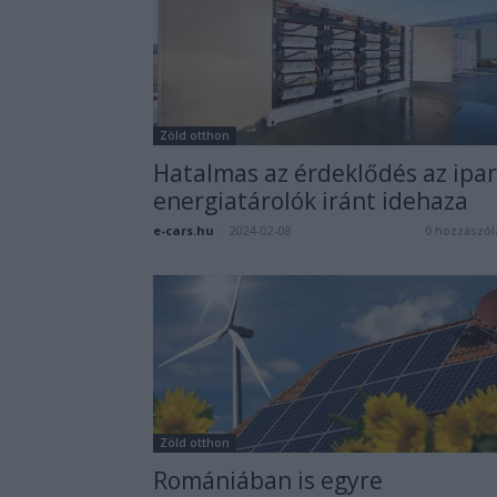
Zöld otthon
Hatalmas az érdeklődés az ipar
energiatárolók iránt idehaza
e-cars.hu
-
2024-02-08
0 hozzászól
Zöld otthon
Romániában is egyre