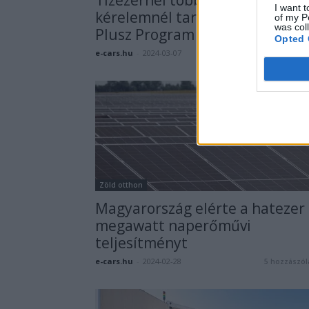
I want t
kérelemnél tart a Napenergia
of my P
was col
Plusz Program
Opted 
e-cars.hu
-
2024-03-07
0 hozzászól
Zöld otthon
Magyarország elérte a hatezer
megawatt naperőművi
teljesítményt
e-cars.hu
-
2024-02-28
5 hozzászól