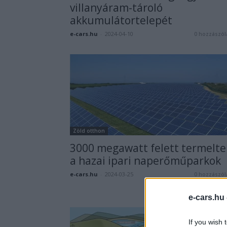
villanyáram-tároló
akkumulátortelepét
e-cars.hu
-
2024-04-10
0 hozzászól
Zöld otthon
3000 megawatt felett termelte
a hazai ipari naperőműparkok
e-cars.hu
-
2024-03-25
0 hozzászól
e-cars.hu
If you wish 