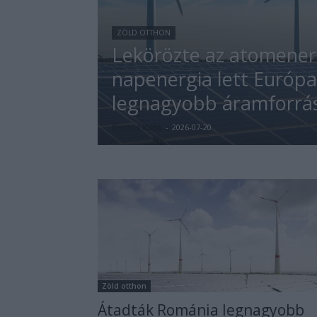
ZÖLD OTTHON
Lekörözte az atomenerg
napenergia lett Európa
legnagyobb áramforrá
Kovács Kata
-
2026-07-20
Zöld otthon
Átadták Románia legnagyobb