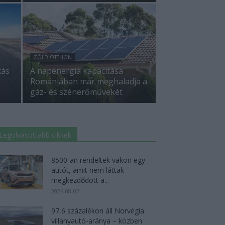
ZÖLD OTTHON
tás
A napenergia kapacitása
Romániában már meghaladja a
gáz- és szénerőművekét
Legolvasottabb cikkek
8500-an rendeltek vakon egy
autót, amit nem láttak —
megkezdődött a...
2026-08-07
97,6 százalékon áll Norvégia
villanyautó-aránya – közben