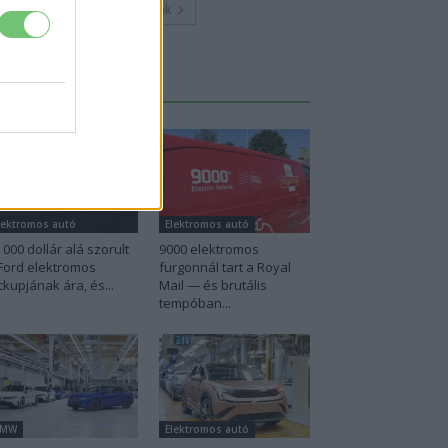
Továbbiak
Legutolsó cikkek
lektromos autó
Elektromos autó
 000 dollár alá szorult
9000 elektromos
Ford elektromos
furgonnál tart a Royal
ckupjának ára, és...
Mail — és brutális
tempóban...
BMW
Elektromos autó