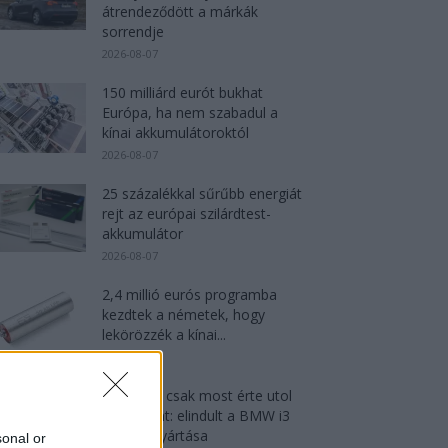
átrendeződött a márkák
sorrendje
2026-08-07
150 milliárd eurót bukhat
Európa, ha nem szabadul a
kínai akkumulátoroktól
2026-08-07
25 százalékkal sűrűbb energiát
rejt az európai szilárdtest-
akkumulátor
2026-08-07
2,4 millió eurós programba
kezdtek a németek, hogy
lekörözzék a kínai...
2026-08-07
München csak most érte utol
Debrecent: elindult a BMW i3
sorozatgyártása
sonal or