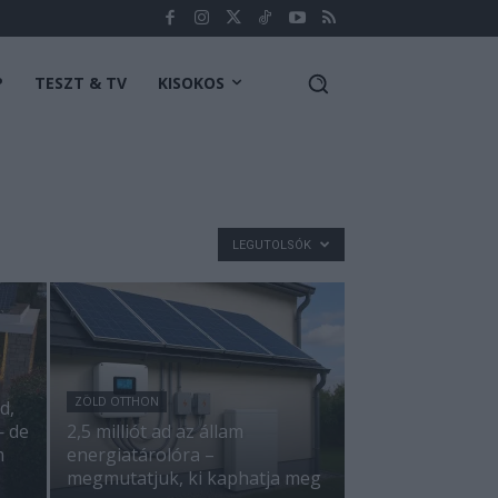
P
TESZT & TV
KISOKOS
LEGUTOLSÓK
ZÖLD OTTHON
d,
— de
2,5 milliót ad az állam
m
energiatárolóra –
megmutatjuk, ki kaphatja meg