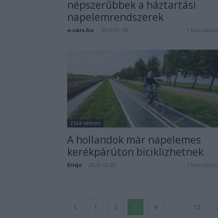
népszerűbbek a háztartási
napelemrendszerek
e-cars.hu
-
2024-01-18
1 hozzászól
Zöld otthon
A hollandok már napelemes
kerékpárúton biciklizhetnek
Eriqo
-
2023-12-20
7 hozzászól
...
1
2
3
4
10