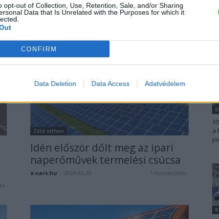
o opt-out of Collection, Use, Retention, Sale, and/or Sharing
helyeztek üzembe tavaly
ersonal Data that Is Unrelated with the Purposes for which it
lected.
Magyarországon
Out
e-cars.hu
-
2024-03-05
ás
10 hozzászólás
CONFIRM
Data Deletion
Data Access
Adatvédelem
E
30
a 
Zöld otthon
pi
Idén először dőlt meg az ipari
naperőművek termelési csúcsa
e-cars.hu
-
2024-02-20
1 hozzászólás
ás