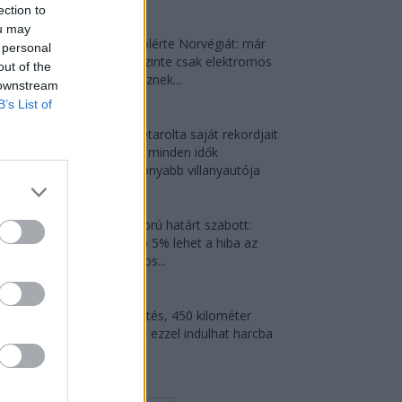
2026-08-07
ection to
ou may
Dánia utolérte Norvégiát: már
 personal
náluk is szinte csak elektromos
out of the
autót vesznek...
 downstream
2026-08-07
B’s List of
Az Audi letarolta saját rekordjait
— készül minden idők
leghatékonyabb villanyautója
2026-08-04
Kína szigorú határt szabott:
legfeljebb 5% lehet a hiba az
elektromos...
2026-08-05
9 perc töltés, 450 kilométer
hatótáv – ezzel indulhat harcba
a...
2026-08-05