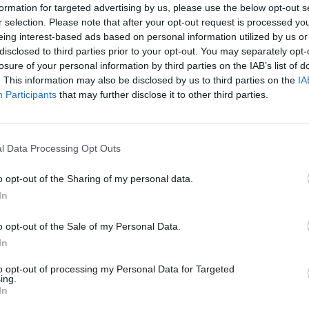
formation for targeted advertising by us, please use the below opt-out s
r selection. Please note that after your opt-out request is processed y
eing interest-based ads based on personal information utilized by us or
disclosed to third parties prior to your opt-out. You may separately opt-
losure of your personal information by third parties on the IAB’s list of
Zöld otthon
. This information may also be disclosed by us to third parties on the
IA
Participants
that may further disclose it to other third parties.
A franciáknál már a temető fölé
is napelem rendszert
telepítenek
ás
l Data Processing Opt Outs
Eriqo
-
2024-03-11
6 hozzászólás
o opt-out of the Sharing of my personal data.
In
o opt-out of the Sale of my Personal Data.
In
to opt-out of processing my Personal Data for Targeted
ing.
Zöld otthon
In
1,6 gigawattnyi napelemet