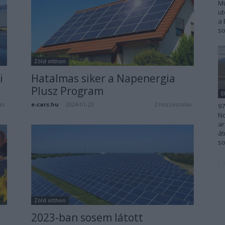
Mü
ut
a 
so
Zöld otthon
i
Hatalmas siker a Napenergia
Plusz Program
E
e-cars.hu
-
2024-01-23
ás
2 hozzászólás
97
No
ar
át
so
Zöld otthon
2023-ban sosem látott