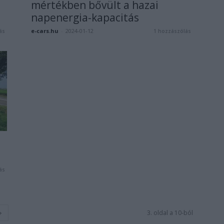
mértékben bővült a hazai
napenergia-kapacitás
e-cars.hu
-
2024-01-12
ás
1 hozzászólás
ás
3. oldal a 10-ból