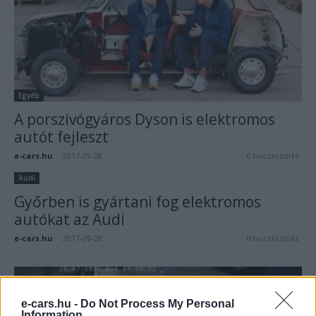
Egyéb
A porszívógyáros Dyson is elektromos
autót fejleszt
e-cars.hu
-
2017-09-28
0 hozzászólás
Audi
Győrben is gyártani fog elektromos
autókat az Audi
e-cars.hu
-
2017-09-28
0 hozzászólás
e-cars.hu -
Do Not Process My Personal
Information