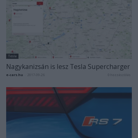
Tesla
Nagykanizsán is lesz Tesla Supercharger
e-cars.hu
-
2017-09-26
0 hozzászólás