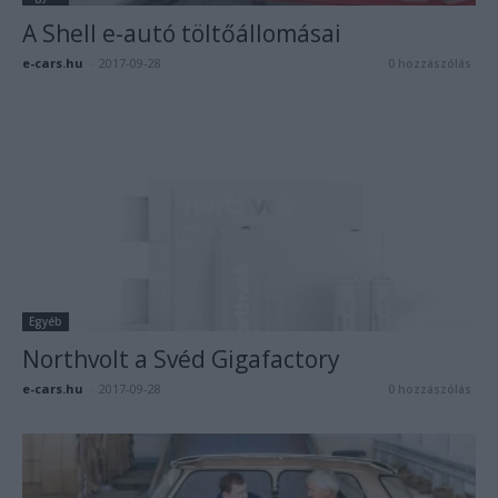
A Shell e-autó töltőállomásai
e-cars.hu
-
2017-09-28
0 hozzászólás
Egyéb
Northvolt a Svéd Gigafactory
e-cars.hu
-
2017-09-28
0 hozzászólás