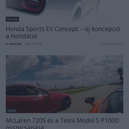
Honda
Honda Sports EV Concept – új koncepció
a Hondától
e-cars.hu
-
2017-09-30
0 hozzászólás
Tesla
McLaren 720S és a Tesla Model S P100D
összecsapása