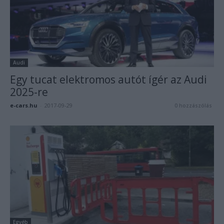
Audi
Egy tucat elektromos autót ígér az Audi
2025-re
e-cars.hu
-
2017-09-29
0 hozzászólás
Egyéb