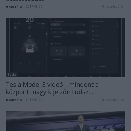
e-cars.hu
-
2017-09-30
0 hozzászólás
Tesla
Tesla Model 3 videó – mindent a
központi nagy kijelzőn tudsz...
e-cars.hu
-
2017-09-29
0 hozzászólás