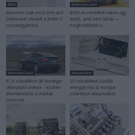
BMW
Elektromos autó
München csak most érte utol
8500-an rendeltek vakon egy
Debrecent: elindult a BMW i3
autót, amit nem láttak —
sorozatgyártása
megkezdődött a...
Elektromos autó
Akkumulátor
97,6 százalékon áll Norvégia
25 százalékkal sűrűbb
villanyautó-aránya – közben
energiát rejt az európai
átrendeződött a márkák
szilárdtest-akkumulátor
sorrendje