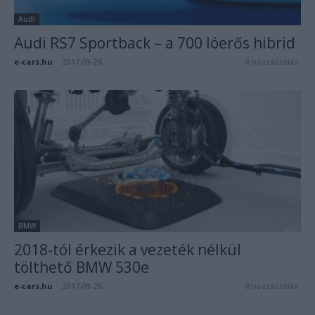
Audi
Audi RS7 Sportback – a 700 lóerős hibrid
e-cars.hu
-
2017-09-26
0 hozzászólás
BMW
2018-tól érkezik a vezeték nélkül
tölthető BMW 530e
e-cars.hu
-
2017-09-26
0 hozzászólás