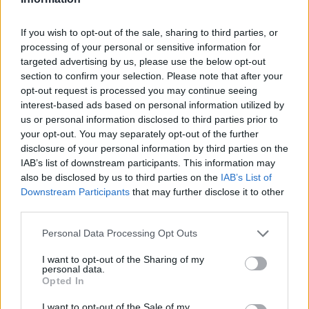
If you wish to opt-out of the sale, sharing to third parties, or
processing of your personal or sensitive information for
targeted advertising by us, please use the below opt-out
section to confirm your selection. Please note that after your
Tesla
opt-out request is processed you may continue seeing
A Tesla Model X öntudatra ébredt és
interest-based ads based on personal information utilized by
us or personal information disclosed to third parties prior to
kinyitotta az ajtajait
your opt-out. You may separately opt-out of the further
e-cars.hu
-
2017-09-28
0 hozzászólás
disclosure of your personal information by third parties on the
IAB’s list of downstream participants. This information may
also be disclosed by us to third parties on the
IAB’s List of
Downstream Participants
that may further disclose it to other
third parties.
Personal Data Processing Opt Outs
I want to opt-out of the Sharing of my
personal data.
Opted In
Daimler
I want to opt-out of the Sale of my