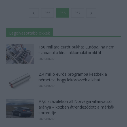
355
356
357
Legolvasottabb cikkek
150 milliárd eurót bukhat Európa, ha nem
szabadul a kínai akkumulátoroktól
2026-08-07
2,4 millió eurós programba kezdtek a
németek, hogy lekörözzék a kínai...
2026-08-07
97,6 százalékon áll Norvégia villanyautó-
aránya – közben átrendeződött a márkák
sorrendje
2026-08-07