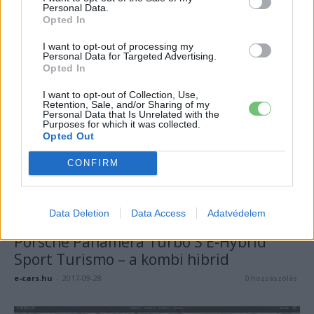
Personal Data.
A Daimler is önvezető kamionokat
Opted In
tesztelt
I want to opt-out of processing my
e-cars.hu
-
2017-09-28
Personal Data for Targeted Advertising.
0 hozzászólás
Opted In
I want to opt-out of Collection, Use,
Retention, Sale, and/or Sharing of my
Personal Data that Is Unrelated with the
Purposes for which it was collected.
Opted Out
CONFIRM
Data Deletion
Data Access
Adatvédelem
Porsche
Porsche Panamera Turbo S E-Hybrid
Sport Turismo – a kombi hibrid
e-cars.hu
-
2017-09-28
0 hozzászólás