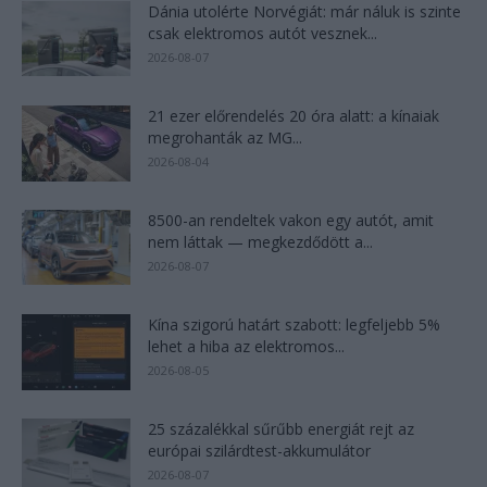
Dánia utolérte Norvégiát: már náluk is szinte
csak elektromos autót vesznek...
2026-08-07
21 ezer előrendelés 20 óra alatt: a kínaiak
megrohanták az MG...
2026-08-04
8500-an rendeltek vakon egy autót, amit
nem láttak — megkezdődött a...
2026-08-07
Kína szigorú határt szabott: legfeljebb 5%
lehet a hiba az elektromos...
2026-08-05
25 százalékkal sűrűbb energiát rejt az
európai szilárdtest-akkumulátor
2026-08-07