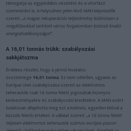
támogatja az egypedálos vezetést és a vitorlázó
üzemmódot is. A helyszínen jelen lévő MAN képviselők
szerint
„a magas rekuperációs teljesítmény különösen a
megállásokkal tarkított városi forgalomban biztosít kiváló
energiahatékonyságot”.
A 16,01 tonnás trükk: szabályozási
sakkjátszma
Érdekes részlet, hogy a jármű hivatalos
össztömege
16,01 tonna
. Ez nem véletlen, ugyanis az
Európai Unió szabályozása szerint az elektromos
teherautók csak 16 tonna felett jogosultak bizonyos
kedvezményekre és szabályozási kreditekre. A MAN ezért
tudatosan állapította meg ezt a különös, egyetlen kilóval a
küszöb feletti értéket. A vállalat szerint
„a 16 tonna feletti
teljesen elektromos teherautók számos európai piacon
jelentős útdíjkedvezményekben részesülnek. Emellett az