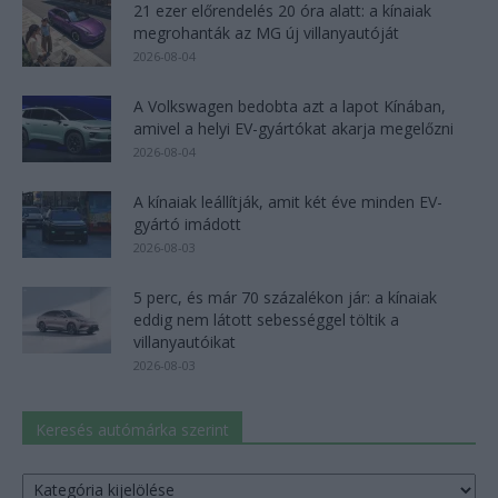
21 ezer előrendelés 20 óra alatt: a kínaiak
megrohanták az MG új villanyautóját
2026-08-04
A Volkswagen bedobta azt a lapot Kínában,
amivel a helyi EV-gyártókat akarja megelőzni
2026-08-04
A kínaiak leállítják, amit két éve minden EV-
gyártó imádott
2026-08-03
5 perc, és már 70 százalékon jár: a kínaiak
eddig nem látott sebességgel töltik a
villanyautóikat
2026-08-03
Keresés autómárka szerint
Keresés
autómárka