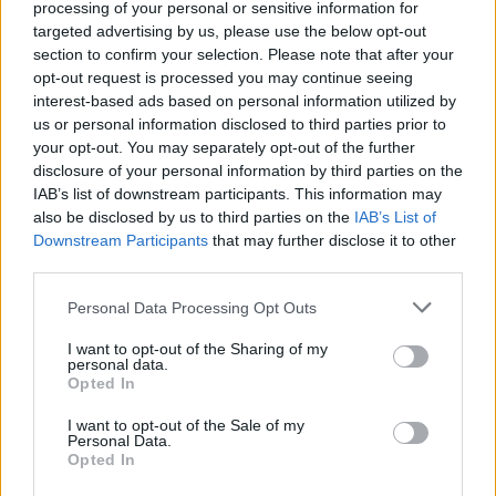
processing of your personal or sensitive information for
targeted advertising by us, please use the below opt-out
section to confirm your selection. Please note that after your
opt-out request is processed you may continue seeing
interest-based ads based on personal information utilized by
us or personal information disclosed to third parties prior to
Hová való ez a teherautó?
your opt-out. You may separately opt-out of the further
disclosure of your personal information by third parties on the
IAB’s list of downstream participants. This information may
A MAN az eTGM-et elsősorban városi és regionális
also be disclosed by us to third parties on the
IAB’s List of
áruterítésre, önkormányzati feladatokra, építőipari
Downstream Participants
that may further disclose it to other
alkalmazásokra és hulladékgazdálkodásra ajánlja. A
third parties.
lehetséges felhasználási területek között szerepel az
Personal Data Processing Opt Outs
élelmiszer- és szupermarket-logisztika, az önkormányzati
szolgáltatások, az építőipar, a hulladékkezelés és a
I want to opt-out of the Sharing of my
personal data.
regionális áruszállítás. A járműhöz 22 kW-os mechanikus
Opted In
mellékhajtás (mPTO) és elektromos mellékhajtás (ePTO)
I want to opt-out of the Sale of my
is rendelhető, ami különösen a hulladékszállító és
Personal Data.
önkormányzati járművek esetében fontos. Érdemes
Opted In
megjegyezni, hogy a MAN már 2020-ban is készített egy