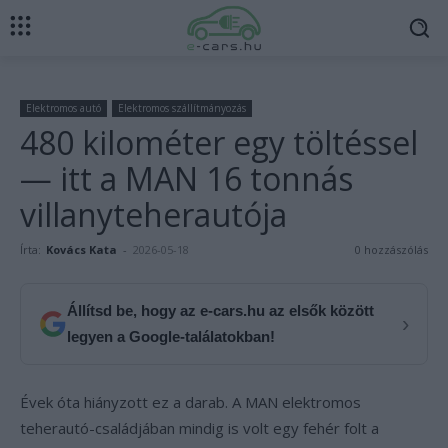
Elektromos autó
Elektromos szállítmányozás
480 kilométer egy töltéssel
— itt a MAN 16 tonnás
villanyteherautója
Írta:
Kovács Kata
-
2026-05-18
0 hozzászólás
Állítsd be, hogy az e-cars.hu az elsők között
›
legyen a Google-találatokban!
Évek óta hiányzott ez a darab. A MAN elektromos
teherautó-családjában mindig is volt egy fehér folt a