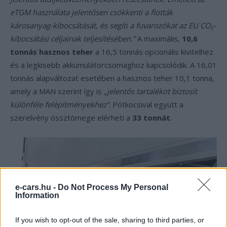
eTGM használata jelentősen csökkenti a flották
károsanyag-kibocsátását, és segíti a fuvarozókat az EU CO₂-
kibocsátási céljainak teljesítésében.”
A maximális,
10,6
tonnás hasznos teher
a 16,5 tonnás opcionális kivitelhez
és a legkisebb akkumulátorcsomaghoz kapcsolódik. A 16,01
tonnás alapváltozat esetében a hasznos teher 10,1 tonna,
amely a MAN szerint így is
„jelentős tartalékot biztosít
különféle felépítményekhez”
. Pótkocsival együtt a
szerelvény össztömege elérheti a
33 tonnát
.
e-cars.hu -
Do Not Process My Personal
Information
If you wish to opt-out of the sale, sharing to third parties, or