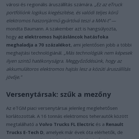
városi és regionális áruszállítás számára.
„Ez az eTruck
portfóliónk logikus kiegészítése, és valódi teljes körű
elektromos haszonjármű-gyártóvá teszi a MAN-t”
—
mondta Baumann. A szakember azt is hangsúlyozta,
hogy
az elektromos hajtásláncok hatásfoka
meghaladja a 70 százalékot
, ami jelentősen jobb a többi
meghajtási technológiánál.
„Más technológiák nem képesek
ilyen szintű hatékonyságra. Meggyőződésünk, hogy az
akkumulátoros elektromos hajtás lesz a közúti áruszállítás
jövője.”
Versenytársak: szűk a mezőny
Az eTGM piaci versenytársai jelenleg meglehetősen
korlátozottak. A 16 tonnás elektromos teherautók között
megtalálható a
Volvo Trucks FL Electric
és a
Renault
Trucks E-Tech D
, amelyek már évek óta elérhetők, de