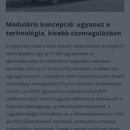
Moduláris koncepció: ugyanaz a
technológia, kisebb csomagolásban
A fejlesztés során a MAN erősen támaszkodott a meglévő
technológiákra, így az eTGM ugyanazokat az
akkumulátorokat és elektromos hajtáslánc-elemeket
használja, mint az eTGX és eTGS modellek. A vállalat ezt
egy úgynevezett
„moduláris, több modellsorozaton átívelő
technológiai koncepcióként”
írja le. Hivatalos közleményük
szerint
„az eTGM ugyanarra a szabványosított BEV-
platformra épül, mint a nagyobb elektromos teherautók. A
központi hajtásegység, az akkumulátorrendszerek, a
nagyfeszültségű architektúra és a hőmenedzsment az eTGX
és eTGS fejlesztéseiből származik, amelyeket a közepes
kategóriához igazítottak.”
Ennek a megközelítésnek óriási