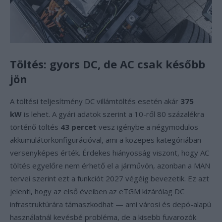
Töltés: gyors DC, de AC csak később
jön
A töltési teljesítmény DC villámtöltés esetén akár
375
kW
is lehet. A gyári adatok szerint a 10-ről 80 százalékra
történő töltés
43 percet
vesz igénybe a négymodulos
akkumulátorkonfigurációval, ami a közepes kategóriában
versenyképes érték. Érdekes hiányosság viszont, hogy AC
töltés egyelőre nem érhető el a járművön, azonban a MAN
tervei szerint ezt a funkciót 2027 végéig bevezetik. Ez azt
jelenti, hogy az első éveiben az eTGM kizárólag DC
infrastruktúrára támaszkodhat — ami városi és depó-alapú
használatnál kevésbé probléma, de a kisebb fuvarozók