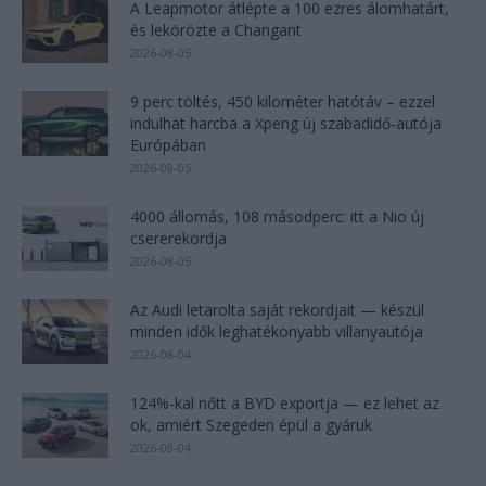
A Leapmotor átlépte a 100 ezres álomhatárt,
és lekörözte a Changant
2026-08-05
9 perc töltés, 450 kilométer hatótáv – ezzel
indulhat harcba a Xpeng új szabadidő-autója
Európában
2026-08-05
4000 állomás, 108 másodperc: itt a Nio új
csererekordja
2026-08-05
Az Audi letarolta saját rekordjait — készül
minden idők leghatékonyabb villanyautója
2026-08-04
124%-kal nőtt a BYD exportja — ez lehet az
ok, amiért Szegeden épül a gyáruk
2026-08-04