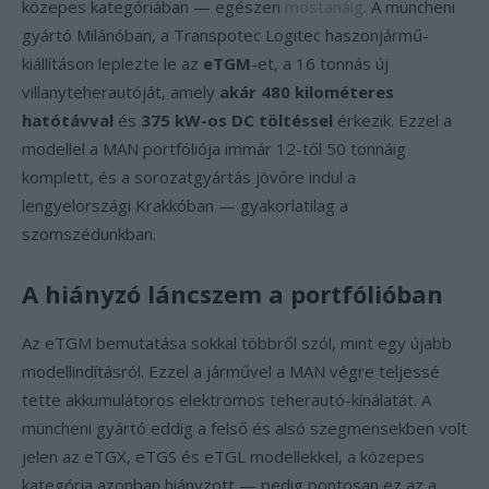
közepes kategóriában — egészen
mostanáig
. A müncheni
gyártó Milánóban, a Transpotec Logitec haszonjármű-
kiállításon leplezte le az
eTGM
-et, a 16 tonnás új
villanyteherautóját, amely
akár 480 kilométeres
hatótávval
és
375 kW-os DC töltéssel
érkezik. Ezzel a
modellel a MAN portfóliója immár 12-től 50 tonnáig
komplett, és a sorozatgyártás jövőre indul a
lengyelországi Krakkóban — gyakorlatilag a
szomszédunkban.
A hiányzó láncszem a portfólióban
Az eTGM bemutatása sokkal többről szól, mint egy újabb
modellindításról. Ezzel a járművel a MAN végre teljessé
tette akkumulátoros elektromos teherautó-kínálatát. A
müncheni gyártó eddig a felső és alsó szegmensekben volt
jelen az eTGX, eTGS és eTGL modellekkel, a közepes
kategória azonban hiányzott — pedig pontosan ez az a