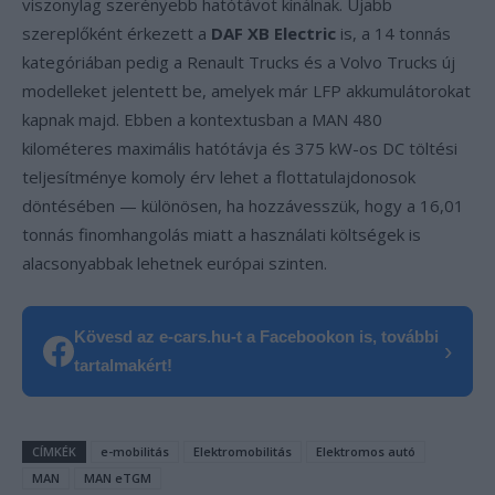
viszonylag szerényebb hatótávot kínálnak. Újabb
szereplőként érkezett a
DAF XB Electric
is, a 14 tonnás
kategóriában pedig a Renault Trucks és a Volvo Trucks új
modelleket jelentett be, amelyek már LFP akkumulátorokat
kapnak majd. Ebben a kontextusban a MAN 480
kilométeres maximális hatótávja és 375 kW-os DC töltési
teljesítménye komoly érv lehet a flottatulajdonosok
döntésében — különösen, ha hozzávesszük, hogy a 16,01
tonnás finomhangolás miatt a használati költségek is
alacsonyabbak lehetnek európai szinten.
Kövesd az e-cars.hu-t a Facebookon is, további
›
tartalmakért!
CÍMKÉK
e-mobilitás
Elektromobilitás
Elektromos autó
MAN
MAN eTGM