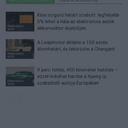
Kína szigorú határt szabott: legfeljebb
5% lehet a hiba az elektromos autók
Elektromos
akkumulátor-kijelzőjén
autó
A Leapmotor átlépte a 100 ezres
álomhatárt, és lekörözte a Changant
Elektromos
autó
9 perc töltés, 450 kilométer hatótáv –
ezzel indulhat harcba a Xpeng új
Elektromos
szabadidő-autója Európában
autó