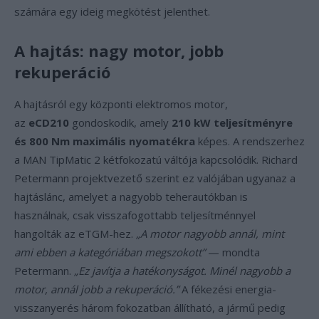
számára egy ideig megkötést jelenthet.
A hajtás: nagy motor, jobb
rekuperáció
A hajtásról egy központi elektromos motor,
az
eCD210
gondoskodik, amely
210 kW teljesítményre
és 800 Nm maximális nyomatékra
képes. A rendszerhez
a MAN TipMatic 2 kétfokozatú váltója kapcsolódik. Richard
Petermann projektvezető szerint ez valójában ugyanaz a
hajtáslánc, amelyet a nagyobb teherautókban is
használnak, csak visszafogottabb teljesítménnyel
hangolták az eTGM-hez.
„A motor nagyobb annál, mint
ami ebben a kategóriában megszokott”
— mondta
Petermann.
„Ez javítja a hatékonyságot. Minél nagyobb a
motor, annál jobb a rekuperáció.”
A fékezési energia-
visszanyerés három fokozatban állítható, a jármű pedig