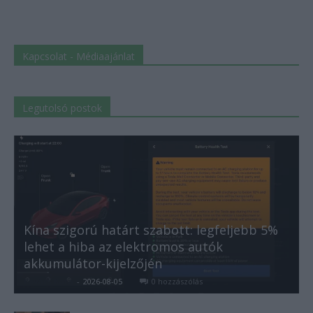
Kapcsolat - Médiaajánlat
Legutolsó postok
Kína szigorú határt szabott: legfeljebb 5%
lehet a hiba az elektromos autók
akkumulátor-kijelzőjén
Kovács Kata
-
2026-08-05
0 hozzászólás