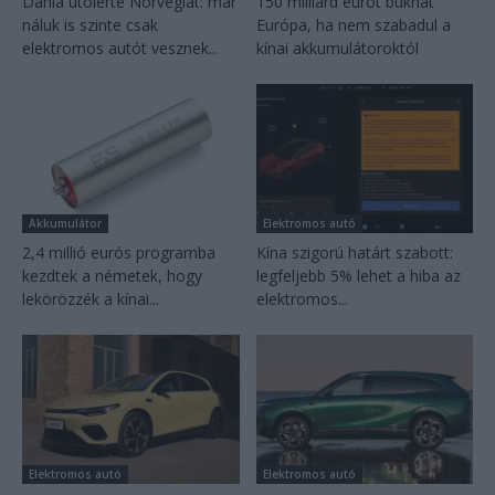
Dánia utolérte Norvégiát: már
150 milliárd eurót bukhat
náluk is szinte csak
Európa, ha nem szabadul a
elektromos autót vesznek...
kínai akkumulátoroktól
Akkumulátor
Elektromos autó
2,4 millió eurós programba
Kína szigorú határt szabott:
kezdtek a németek, hogy
legfeljebb 5% lehet a hiba az
lekörözzék a kínai...
elektromos...
Elektromos autó
Elektromos autó