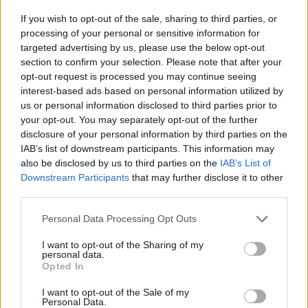
2026-08-05
If you wish to opt-out of the sale, sharing to third parties, or
processing of your personal or sensitive information for
Dánia utolérte Norvégiát: már náluk is szinte
targeted advertising by us, please use the below opt-out
csak elektromos autót vesznek...
section to confirm your selection. Please note that after your
2026-08-07
opt-out request is processed you may continue seeing
interest-based ads based on personal information utilized by
us or personal information disclosed to third parties prior to
A Volkswagen bedobta azt a lapot Kínában,
your opt-out. You may separately opt-out of the further
amivel a helyi EV-gyártókat...
disclosure of your personal information by third parties on the
2026-08-04
IAB’s list of downstream participants. This information may
also be disclosed by us to third parties on the
IAB’s List of
Az Audi letarolta saját rekordjait — készül
Downstream Participants
that may further disclose it to other
minden idők leghatékonyabb villanyautója
third parties.
2026-08-04
Personal Data Processing Opt Outs
9 perc töltés, 450 kilométer hatótáv – ezzel
I want to opt-out of the Sharing of my
personal data.
indulhat harcba a...
Opted In
2026-08-05
I want to opt-out of the Sale of my
Personal Data.