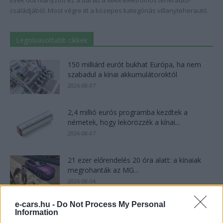
Évek óta hiányzott ez a darab a MAN elektromos teherautó-
családjából. Most végre itt a közepes kategóriás villanyteherautó.
Legolvasottabb cikkek
150 milliárd eurót bukhat Európa, ha nem
szabadul a kínai akkumulátoroktól
2026-08-07
2,4 millió eurós programba kezdtek a
németek, hogy lekörözzék a kínai...
2026-08-07
21 ezer előrendelés 20 óra alatt: a kínaiak
megrohanták az MG...
2026-08-04
e-cars.hu -
Do Not Process My Personal
Kína szigorú határt szabott: legfeljebb 5%
Information
lehet a hiba az elektromos...