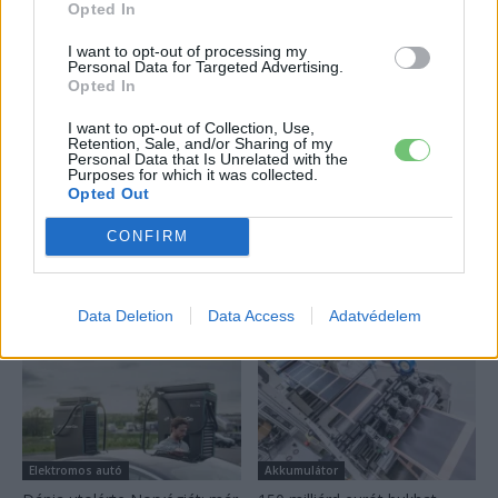
A Leapmotor átlépte a 100 ezres
Opted In
álomhatárt, és lekörözte a Changant
2026-08-05
I want to opt-out of processing my
Personal Data for Targeted Advertising.
Opted In
124%-kal nőtt a BYD exportja — ez lehet az
I want to opt-out of Collection, Use,
ok, amiért...
Retention, Sale, and/or Sharing of my
2026-08-04
Personal Data that Is Unrelated with the
Purposes for which it was collected.
Opted Out
Továbbiak
CONFIRM
Legutolsó cikkek
Data Deletion
Data Access
Adatvédelem
Elektromos autó
Akkumulátor