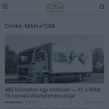
Címke: MAN eTGM
Elektromos autó
480 kilométer egy töltéssel — itt a MAN
16 tonnás villanyteherautója
Kovács Kata
-
2026-05-18
0 hozzászólás