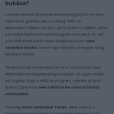
bukása?
A képlet innentől kezdve kíméletlenül egyszerű. Ha nincs
Cybertruck-gyártás, nincs szükség 4680-as
akkumulátorcellákra. Ha nincs igény ezekre a cellákra, akkor
a hozzájuk fejlesztett katódanyagnak sincs piaca. Az L&F
szerződésének szinte teljes lenullázása ezért
nem
technikai részlet
, hanem egy mélyebb stratégiai válság
látványos tünete.
Mindez komoly kérdéseket vet fel a Tesla hosszú távú
akkumulátorstratégiájával kapcsolatban, és egyre inkább
azt sugallja, hogy a 4680-as program, valamint az erre
épített Cybertruck
nem váltotta be a hozzá fűzött
reményeket
.
Ha pedig
most vásárolnál Teslát
, akkor válassz a
készleten levő modellek közül melyekre jelenleg óriási