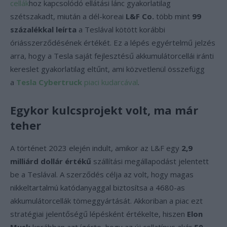
cellák
hoz kapcsolódó ellátási lánc gyakorlatilag
szétszakadt, miután a dél-koreai
L&F Co.
több mint
99
százalékkal leírta
a Teslával kötött korábbi
óriásszerződésének értékét. Ez a lépés egyértelmű jelzés
arra, hogy a Tesla saját fejlesztésű akkumulátorcellái iránti
kereslet gyakorlatilag eltűnt, ami közvetlenül összefügg
a
Tesla Cybertruck
piaci kudarcával
.
Egykor kulcsprojekt volt, ma már
teher
A történet 2023 elején indult, amikor az L&F egy
2,9
milliárd dollár értékű
szállítási megállapodást jelentett
be a Teslával. A szerződés célja az volt, hogy magas
nikkeltartalmú katódanyaggal biztosítsa a 4680-as
akkumulátorcellák tömeggyártását. Akkoriban a piac ezt
stratégiai jelentőségű lépésként értékelte, hiszen
Elon