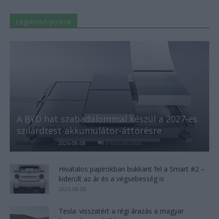
Legutolsó postok
A BYD hat szabadalommal készül a 2027-es
szilárdtest-akkumulátor-áttörésre
Kovács Kata
-
2026-08-08
0 hozzászólás
Hivatalos papírokban bukkant fel a Smart #2 –
kiderült az ár és a végsebesség is
2026-08-08
Tesla: visszatért a régi árazás a magyar