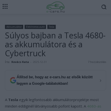
Akkumulátor
Elektromos autó
Tesla
Súlyos bajban a Tesla 4680-
as akkumulátora és a
Cybertruck
Írta:
Kovács Kata
-
2025-12-31
7 hozzászólás
Állítsd be, hogy az e-cars.hu az elsők között
›
legyen a Google-találatokban!
A
Tesla
egyik legfontosabb akkumulátorprojektje most
minden eddiginél látványosabb pofont kapott. A
4680-as