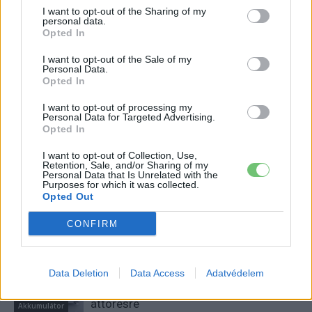
I want to opt-out of the Sharing of my
personal data.
Opted In
I want to opt-out of the Sale of my
Personal Data.
Opted In
I want to opt-out of processing my
Personal Data for Targeted Advertising.
Opted In
Kovács Kata
http://e-cars.hu
I want to opt-out of Collection, Use,
Retention, Sale, and/or Sharing of my
Szeretem az elektromos autókat és a modern technológiát!
Personal Data that Is Unrelated with the
Purposes for which it was collected.
Opted Out
CONFIRM
KAPCSOLÓDÓ CIKKEK
TÖBB A SZERZŐTŐL
A BYD hat szabadalommal készül a
Data Deletion
Data Access
Adatvédelem
2027-es szilárdtest-akkumulátor-
áttörésre
Akkumulátor