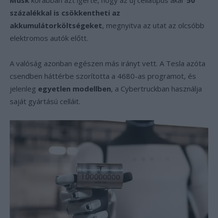
Musk
korábban azt ígérte, hogy az új cellatípus akár
50
százalékkal is csökkentheti az
akkumulátorköltségeket
, megnyitva az utat az olcsóbb
elektromos autók előtt.
A valóság azonban egészen más irányt vett. A Tesla azóta
csendben háttérbe szorította a 4680-as programot, és
jelenleg
egyetlen modellben
, a Cybertruckban használja
saját gyártású celláit.