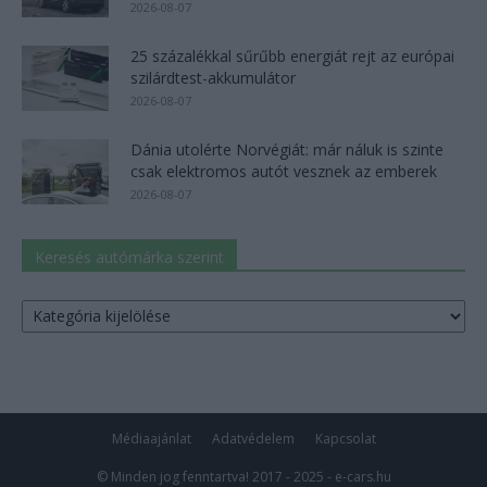
2026-08-07
25 százalékkal sűrűbb energiát rejt az európai
szilárdtest-akkumulátor
2026-08-07
Dánia utolérte Norvégiát: már náluk is szinte
csak elektromos autót vesznek az emberek
2026-08-07
Keresés autómárka szerint
Keresés
autómárka
szerint
Médiaajánlat
Adatvédelem
Kapcsolat
© Minden jog fenntartva! 2017 - 2025 - e-cars.hu