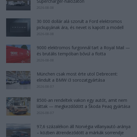
Supercharger-hálózaton
2026-08-08
30 000 dollár alá szorult a Ford elektromos
pickupjának ára, és nevet is kapott a modell
2026-08-08
9000 elektromos furgonnál tart a Royal Mail —
és brutális tempóban bővül a flotta
2026-08-08
München csak most érte utol Debrecent:
elindult a BMW i3 sorozatgyártása
2026-08-07
8500-an rendeltek vakon egy autót, amit nem
láttak — megkezdődött a Škoda Peaq gyártása
2026-08-07
97,6 százalékon áll Norvégia villanyautó-aránya
– közben átrendeződött a márkák sorrendje