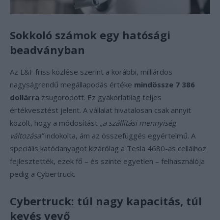
Sokkoló számok egy hatósági
beadványban
Az L&F friss közlése szerint a korábbi, milliárdos
nagyságrendű megállapodás értéke
mindössze 7 386
dollárra
zsugorodott. Ez gyakorlatilag teljes
értékvesztést jelent. A vállalat hivatalosan csak annyit
közölt, hogy a módosítást
„a szállítási mennyiség
változása”
indokolta, ám az összefüggés egyértelmű. A
speciális katódanyagot kizárólag a Tesla 4680-as celláihoz
fejlesztették, ezek fő – és szinte egyetlen – felhasználója
pedig a Cybertruck.
Cybertruck: túl nagy kapacitás, túl
kevés vevő