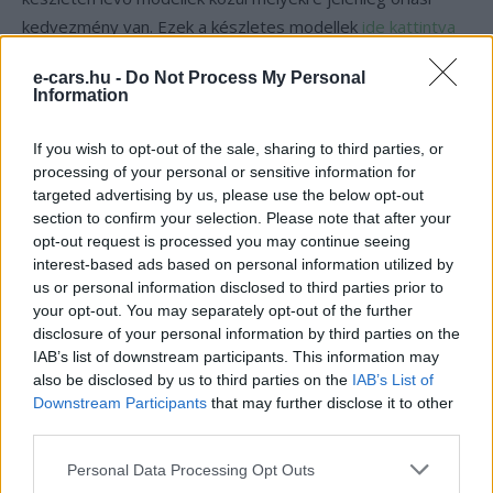
kedvezmény van. Ezek a készletes modellek
ide kattintva
érhetőek el.
Az
ajánlói kódunkkal
1000 kilométer
e-cars.hu -
Do Not Process My Personal
távolságra elegendő ingyenes Supercharger-töltést
Information
vagy 180 000 forinttal olcsóbban veheted meg az új
Tesla modelled
. Az ajánlói kódért
kattints ide!
If you wish to opt-out of the sale, sharing to third parties, or
processing of your personal or sensitive information for
targeted advertising by us, please use the below opt-out
Kövesd az e-cars.hu-t a Facebookon is, további
section to confirm your selection. Please note that after your
›
opt-out request is processed you may continue seeing
tartalmakért!
interest-based ads based on personal information utilized by
us or personal information disclosed to third parties prior to
your opt-out. You may separately opt-out of the further
CÍMKÉK
4680
akkumulátor
e-mobilitás
Elektromobilitás
disclosure of your personal information by third parties on the
Elektromos autó
Tesla
Tesla Cybertruck
IAB’s list of downstream participants. This information may
also be disclosed by us to third parties on the
IAB’s List of
Downstream Participants
that may further disclose it to other
third parties.
Personal Data Processing Opt Outs