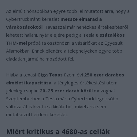
Az elmúlt hónapokban egyre több jel mutatott arra, hogy a
Cybertruck iránti kereslet
messze elmarad a
várakozásoktól
. Tavasszal már nehézkes értékesítésről
lehetett hallani, nyár elejére pedig a Tesla
0 százalékos
THM-mel
próbálta ösztönözni a vásárlókat az Egyesült
Államokban. Ennek ellenére a telephelyeken egyre több
eladatlan jármű halmozódott fel.
Hiába a texasi
Giga Texas
üzem évi
250 ezer darabos
elméleti kapacitása
, a tényleges értékesítési ütem
jelenleg csupán
20–25 ezer darab körül
mozoghat.
Szeptemberben a Tesla már a Cybertruck legolcsóbb
változatát is kivette a kínálatból, mivel arra sem
mutatkozott érdemi kereslet.
Miért kritikus a 4680-as cellák