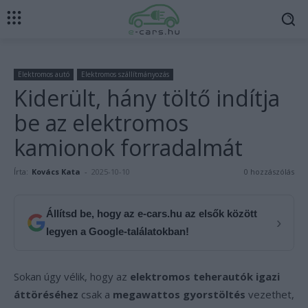
Elektromos autó
Elektromos szállítmányozás
Kiderült, hány töltő indítja
be az elektromos
kamionok forradalmát
Írta:
Kovács Kata
-
2025-10-10
0 hozzászólás
Állítsd be, hogy az e-cars.hu az elsők között
›
legyen a Google-találatokban!
Sokan úgy vélik, hogy az
elektromos teherautók igazi
áttöréséhez
csak a
megawattos gyorstöltés
vezethet,