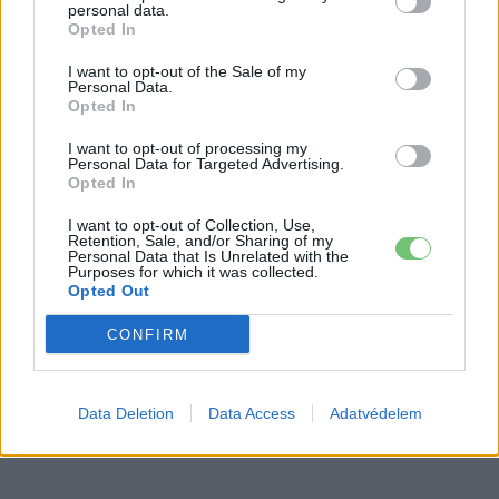
ösztönzők
átalakításával. A cél, hogy az elektromos
personal data.
Opted In
kamionok töltése
technológiailag és hálózatilag is
fenntartható
, megbízható megoldássá váljon Európa-
I want to opt-out of the Sale of my
Personal Data.
szerte.
Opted In
I want to opt-out of processing my
Personal Data for Targeted Advertising.
Kövesd az e-cars.hu-t a Facebookon is, további
›
Opted In
tartalmakért!
I want to opt-out of Collection, Use,
Retention, Sale, and/or Sharing of my
Personal Data that Is Unrelated with the
Purposes for which it was collected.
CÍMKÉK
e-mobilitás
Elektromobilitás
Elektromos autó
Opted Out
Elektromos szállítmányozás
Elektromosautó-töltés
Tanulmány
CONFIRM
Data Deletion
Data Access
Adatvédelem