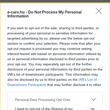
aktivitást
– vagyis azokat az országokat sújtja, ahol
nagy
a tranzitforgalom, de kisebb az úthálózat
.
e-cars.hu -
Do Not Process My Personal
Information
Hálózati kihívások és javaslatok az
If you wish to opt-out of the sale, sharing to third parties, or
ICCT-től
processing of your personal or sensitive information for
targeted advertising by us, please use the below opt-out
Az elektromos teherautók töltése
komoly terhelést
section to confirm your selection. Please note that after your
jelent majd az energiahálózat számára
, különösen
opt-out request is processed you may continue seeing
interest-based ads based on personal information utilized by
a
TEN-T hálózaton
elhelyezett
megawattos töltőknél
.
us or personal information disclosed to third parties prior to
A tanulmány figyelmeztet: a
töltőinfrastruktúra
your opt-out. You may separately opt-out of the further
kiépítése
számos kihívással jár –
torlódásokkal, hosszú
disclosure of your personal information by third parties on the
engedélyezési eljárásokkal és beruházási
IAB’s list of downstream participants. This information may
nehézségekkel
also be disclosed by us to third parties on the
.
IAB’s List of
Downstream Participants
that may further disclose it to other
third parties.
Az ICCT szerint ezek a problémák
kezelhetők
az
AFIR-
rendelet felülvizsgálatával
, valamint a
villamoshálózat-
Personal Data Processing Opt Outs
tervezés, engedélyezés és beruházási
I want to opt-out of the Sharing of my