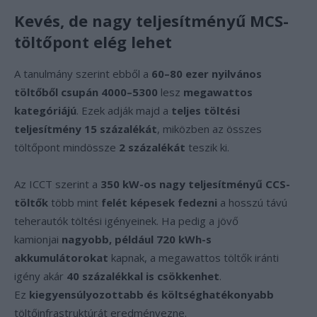
Kevés, de nagy teljesítményű MCS-
töltőpont elég lehet
A tanulmány szerint ebből a
60–80 ezer nyilvános
töltőből csupán 4000–5300
lesz
megawattos
kategóriájú
. Ezek adják majd a
teljes töltési
teljesítmény 15 százalékát
, miközben az összes
töltőpont mindössze
2 százalékát
teszik ki.
Az ICCT szerint a
350 kW-os nagy teljesítményű CCS-
töltők
több mint
felét képesek fedezni
a hosszú távú
teherautók töltési igényeinek. Ha pedig a jövő
kamionjai
nagyobb, például 720 kWh-s
akkumulátorokat
kapnak, a megawattos töltők iránti
igény akár
40 százalékkal is csökkenhet
.
Ez
kiegyensúlyozottabb és költséghatékonyabb
töltőinfrastruktúrát eredményezne.