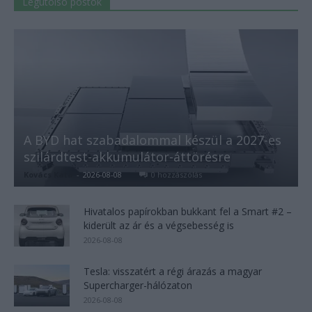
Legutolsó postok
A BYD hat szabadalommal készül a 2027-es
szilárdtest-akkumulátor-áttörésre
Kovács Kata
-
2026-08-08
0 hozzászólás
Hivatalos papírokban bukkant fel a Smart #2 –
kiderült az ár és a végsebesség is
2026-08-08
Tesla: visszatért a régi árazás a magyar
Supercharger-hálózaton
2026-08-08