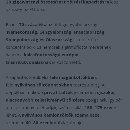
28 gigawattnyi összesített töltési kapacitásra
lesz
szükség az EU-ban.
Ennek
70 százaléka
az öt legnagyobb ország –
Németország, Lengyelország, Franciaország,
Spanyolország és Olaszország
– területére
koncentrálódik. Ez nemcsak a járműflotta méretének,
hanem a
kulcsfontosságú európai
tranzitútvonalaknak
is köszönhető.
A kapacitás körülbelül
fele magántöltőkben
,
fele
nyilvános töltőpontokban
testesül meg. A
depókban működő
privát töltők
jellemzően
éjszakai,
alacsonyabb teljesítményű töltésre
szolgálnak, így bár
a teljesítmény felét adják, számuk akár
150–175 ezer
is
lehet. A
nyilvános kamiontöltők száma
ezzel
szemben
60–80 ezer
körül alakul majd.