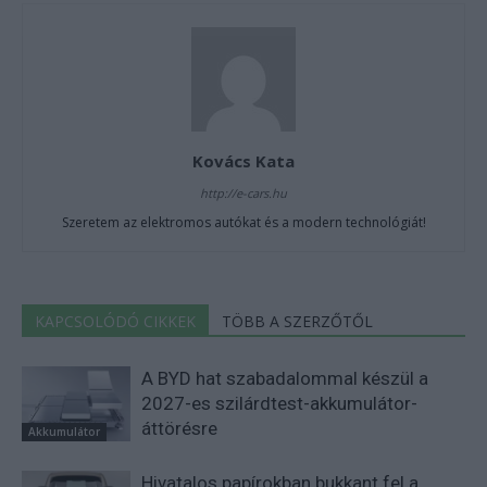
Kovács Kata
http://e-cars.hu
Szeretem az elektromos autókat és a modern technológiát!
KAPCSOLÓDÓ CIKKEK
TÖBB A SZERZŐTŐL
A BYD hat szabadalommal készül a
2027-es szilárdtest-akkumulátor-
áttörésre
Akkumulátor
Hivatalos papírokban bukkant fel a