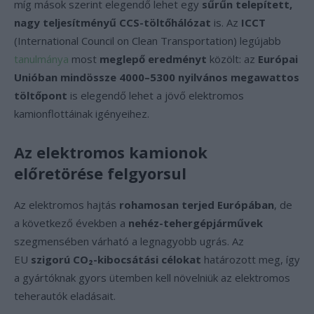
míg mások szerint elegendő lehet egy
sűrűn telepített,
nagy teljesítményű CCS-töltőhálózat
is. Az
ICCT
(International Council on Clean Transportation) legújabb
tanulmánya
most
meglepő eredményt
közölt: az
Európai
Unióban mindössze 4000–5300 nyilvános megawattos
töltőpont
is elegendő lehet a jövő elektromos
kamionflottáinak igényeihez.
Az elektromos kamionok
előretörése felgyorsul
Az elektromos hajtás
rohamosan terjed Európában
, de
a következő években a
nehéz-tehergépjárművek
szegmensében várható a legnagyobb ugrás. Az
EU
szigorú CO₂-kibocsátási célokat
határozott meg, így
a gyártóknak gyors ütemben kell növelniük az elektromos
teherautók eladásait.