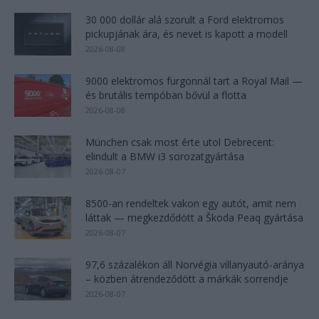
30 000 dollár alá szorult a Ford elektromos
pickupjának ára, és nevet is kapott a modell
2026-08-08
9000 elektromos furgonnál tart a Royal Mail —
és brutális tempóban bővül a flotta
2026-08-08
München csak most érte utol Debrecent:
elindult a BMW i3 sorozatgyártása
2026-08-07
8500-an rendeltek vakon egy autót, amit nem
láttak — megkezdődött a Škoda Peaq gyártása
2026-08-07
97,6 százalékon áll Norvégia villanyautó-aránya
– közben átrendeződött a márkák sorrendje
2026-08-07