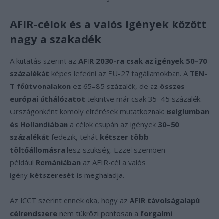
AFIR-célok és a valós igények között
nagy a szakadék
A kutatás szerint az
AFIR 2030-ra csak az igények 50–70
százalékát
képes lefedni az EU-27 tagállamokban. A
TEN-
T főútvonalakon
ez 65–85 százalék, de az
összes
európai úthálózatot
tekintve már csak 35–45 százalék.
Országonként komoly eltérések mutatkoznak:
Belgiumban
és Hollandiában
a célok csupán az igények
30–50
százalékát
fedezik, tehát
kétszer több
töltőállomásra
lesz szükség. Ezzel szemben
például
Romániában
az AFIR-cél a valós
igény
kétszeresét
is meghaladja.
Az ICCT szerint ennek oka, hogy az
AFIR távolságalapú
célrendszere
nem tükrözi pontosan a
forgalmi