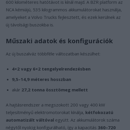
600 kilométeres hatótávot is kínál majd. A BZR platform az
NCA kémiájú, 535 kilogrammos akkumulátorokat használja,
amelyeket a Volvo Trucks fejlesztett, és ezek kerülnek az
új távolsági buszokba is.
Műszaki adatok és konfigurációk
Az új buszalváz többféle változatban készülhet:
4×2 vagy 6×2 tengelyelrendezésben
9,5–14,9 méteres hosszban
akár
27,2 tonna össztömeg mellett
A hajtásrendszer a megszokott 200 vagy 400 kW
teljesítményű elektromotorokat kínálja,
kétfokozatú
automatizált váltóval
együtt. Az akkumulátorok száma
négytől nyolcig konfigurálható, így a kapacitás
360–720