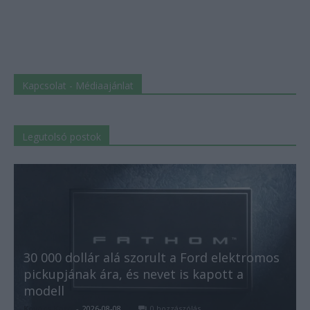
Kapcsolat - Médiaajánlat
Legutolsó postok
30 000 dollár alá szorult a Ford elektromos
pickupjának ára, és nevet is kapott a
modell
Kovács Kata
-
2026-08-08
0 hozzászólás