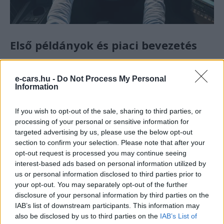
Első példányok és piaci bevezetés
Az első, Carrus Delta által felépítményezett példányok már
e-cars.hu -
Do Not Process My Personal
elkészültek, és rövidesen az
északi és Benelux országok
Information
ügyfeleihez
kerülnek. A Volvo közzétett egy külön
adatlapot is a
Volvo BZR Electric CD
változatról, amely
If you wish to opt-out of the sale, sharing to third parties, or
6×4 tengelyelrendezéssel, 720 kWh kapacitással, 13,3–
processing of your personal or sensitive information for
14,9 méteres hosszban lesz elérhető. A névben a CD
targeted advertising by us, please use the below opt-out
section to confirm your selection. Please note that after your
feltehetően a Carrus Deltára utal.
opt-out request is processed you may continue seeing
interest-based ads based on personal information utilized by
A Volvo elektromos buszportfóliója
us or personal information disclosed to third parties prior to
your opt-out. You may separately opt-out of the further
A Volvo Buses 2024 márciusában mutatta be a
BZR
disclosure of your personal information by third parties on the
IAB’s list of downstream participants. This information may
Electric platformot
, amely a Volvo Csoport közös e-
also be disclosed by us to third parties on the
IAB’s List of
mobilitási architektúrájának része. Ezt megelőzően, 2021-