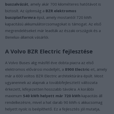
buszalvázát
, amely akár 700 kilométeres hatótávot is
biztosít. Az újdonság a
BZR elektromos
buszplatformra
épül, amely mostantól 720 kWh
kapacitású akkumulátorcsomagokat is támogat. Az első
megrendeléseket már leadták az északi országok és a
Benelux-államok vásárlói.
A Volvo BZR Electric fejlesztése
A Volvo Buses alig másfél éve dobta piacra az első
elektromos elővárosi modelljét, a
8900 Electric
-et, amely
már a 600 voltos BZR Electric architektúrára épült. Most
ugyanennek az alapnak a továbbfejlesztett változata
érkezett, kifejezetten hosszabb távokra. A korábbi
maximum
540 kWh helyett már 720 kWh
kapacitás áll
rendelkezésre, mivel a hat darab 90 kWh-s akkucsomag
helyett nyolc is beépíthető. Ez a fejlesztés jól mutatja,