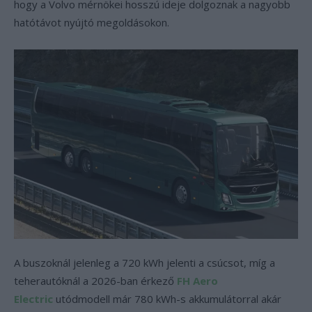
hogy a Volvo mérnökei hosszú ideje dolgoznak a nagyobb
hatótávot nyújtó megoldásokon.
A buszoknál jelenleg a 720 kWh jelenti a csúcsot, míg a
teherautóknál a 2026-ban érkező
FH Aero
Electric
utódmodell már 780 kWh-s akkumulátorral akár