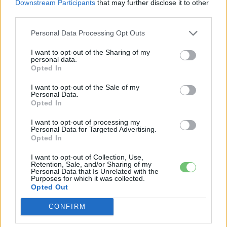
Downstream Participants
that may further disclose it to other
ben már létezett a
BZL Electric
alváz, amely főként városi
third parties.
és emeletes buszokhoz készült.
Personal Data Processing Opt Outs
Nemrég mutatták be a különlegesen hosszú e-buszokhoz
I want to opt-out of the Sharing of my
personal data.
fejlesztett
BZRT alvázat
is, amely akár 28 méteres
Opted In
csuklós járművekhez készült, 720 kWh kapacitással és
I want to opt-out of the Sale of my
ugyanolyan hajtásrendszerrel, mint az új távolsági busz. Ez
Personal Data.
világosan mutatja, hogy a Volvo egységes technológiai
Opted In
alapokra építve kívánja lefedni az elektromos buszpiac
I want to opt-out of processing my
teljes spektrumát: a városi közlekedéstől a
távolsági
Personal Data for Targeted Advertising.
Opted In
járatokig
.
I want to opt-out of Collection, Use,
Retention, Sale, and/or Sharing of my
Personal Data that Is Unrelated with the
Kövesd az e-cars.hu-t a Facebookon is, további
Purposes for which it was collected.
›
Opted Out
tartalmakért!
CONFIRM