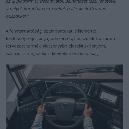
az új platform új viszonylatok beindítását teszi lehetővé,
amelyek korábban nem voltak reálisak elektromos
buszokkal.”
A fenntarthatósági szempontokat is kiemelte:
felelősségteljes anyagbeszerzés, hosszú élettartamra
tervezett termék, alacsonyabb életciklus-lábnyom,
valamint a megszokott kényelem és biztonság.