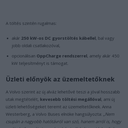
A töltés szintén rugalmas:
akár
250 kW-os DC gyorstöltés kábellel
, bal vagy
jobb oldali csatlakozóval,
opcionálisan
OppCharge rendszerrel
, amely akár 450
kW teljesítményt is támogat.
Üzleti előnyök az üzemeltetőknek
A Volvo szerint az új alváz lehetővé teszi a jóval hosszabb
utak megtételét,
kevesebb töltési megállóval
, ami új
üzleti lehetőségeket teremt az üzemeltetőknek. Anna
Westerberg, a Volvo Buses elnöke hangsúlyozta:
„Nem
csupán a nagyobb hatótávról van szó, hanem arról is, hogy