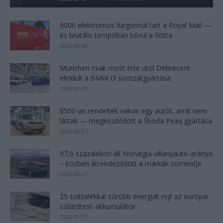
9000 elektromos furgonnál tart a Royal Mail —
és brutális tempóban bővül a flotta
2026-08-08
München csak most érte utol Debrecent:
elindult a BMW i3 sorozatgyártása
2026-08-07
8500-an rendeltek vakon egy autót, amit nem
láttak — megkezdődött a Škoda Peaq gyártása
2026-08-07
97,6 százalékon áll Norvégia villanyautó-aránya
– közben átrendeződött a márkák sorrendje
2026-08-07
25 százalékkal sűrűbb energiát rejt az európai
szilárdtest-akkumulátor
2026-08-07