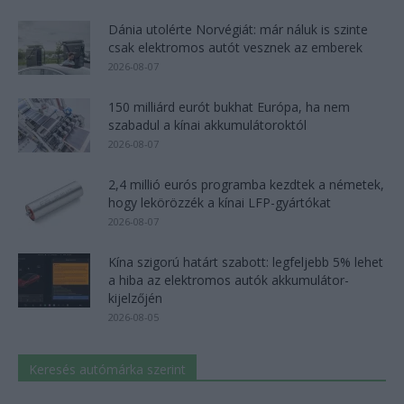
Dánia utolérte Norvégiát: már náluk is szinte
csak elektromos autót vesznek az emberek
2026-08-07
150 milliárd eurót bukhat Európa, ha nem
szabadul a kínai akkumulátoroktól
2026-08-07
2,4 millió eurós programba kezdtek a németek,
hogy lekörözzék a kínai LFP-gyártókat
2026-08-07
Kína szigorú határt szabott: legfeljebb 5% lehet
a hiba az elektromos autók akkumulátor-
kijelzőjén
2026-08-05
Keresés autómárka szerint
Keresés