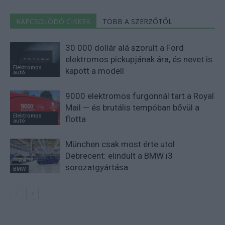
KAPCSOLÓDÓ CIKKEK
TÖBB A SZERZŐTŐL
30 000 dollár alá szorult a Ford
elektromos pickupjának ára, és nevet is
Elektromos
kapott a modell
autó
9000 elektromos furgonnál tart a Royal
Mail — és brutális tempóban bővül a
Elektromos
flotta
autó
München csak most érte utol
Debrecent: elindult a BMW i3
sorozatgyártása
BMW