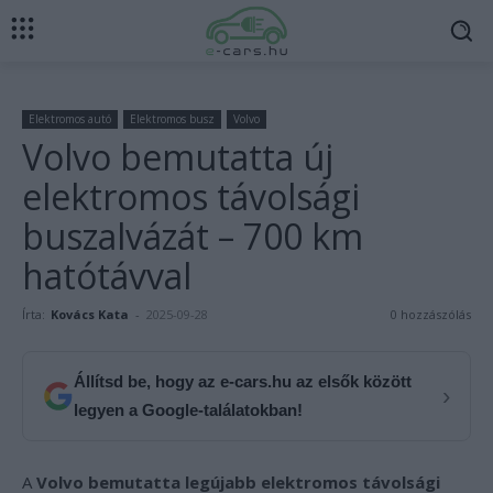
Elektromos autó
Elektromos busz
Volvo
Volvo bemutatta új
elektromos távolsági
buszalvázát – 700 km
hatótávval
Írta:
Kovács Kata
-
2025-09-28
0 hozzászólás
Állítsd be, hogy az e-cars.hu az elsők között
›
legyen a Google-találatokban!
A
Volvo bemutatta legújabb elektromos távolsági