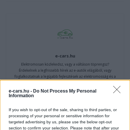
e-cars.hu
Elektromosan közlekedsz, vagy a váltáson töprengsz?
Érdekelnek a legfrissebb hírek az e-autók világából, vagy
foglalkoztatnak a legújabb fejlesztések az elektromosság és a
fenntarthatóság területén? Akkor jó helyen jársz!
e-cars.hu -
Do Not Process My Personal
Information
KAPCSOLÓDÓ CIKKEK
TÖBB A SZERZŐTŐL
If you wish to opt-out of the sale, sharing to third parties, or
processing of your personal or sensitive information for
targeted advertising by us, please use the below opt-out
A BYD hat szabadalommal készül a
section to confirm your selection. Please note that after your