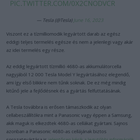
PIC.TWITTER.COM/0X2CNODVCR
— Tesla (@Tesla)
June 16, 2023
Viszont ez a tízmilliomodik legyártott darab az egész
eddigi teljes termelés egésze és nem a jelenlegi vagy akár
az idei termelés egy része.
Az eddig legyártott tízmillió 4680-as akkumulátorcella
nagyjából 12 000 Tesla Model Y legyártásához elegendő,
ami így első blikkre nem tűnik soknak. De ez még mindig
kitűnő jele a fejlődésnek és a gyártás felfuttatásának.
A Tesla továbbra is erősen támaszkodik az olyan
cellabeszállítókra mint a Panasonic vagy éppen a Samsung,
akik maguk is elkezdtek 4680-as cellákat gyártani. Sajnos
azonban a Panasonic 4680-as cellájának biztos
sorozatgyártása is
jelentősen késik a legutóbbi információk