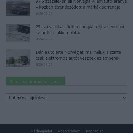
97,6 százalékon áll Norvégia villanyautó-aránya
– közben átrendeződött a márkák sorrendje
2026-08-07
25 százalékkal sűrűbb energiát rejt az európai
szilárdtest-akkumulátor
2026-08-07
Dánia utolérte Norvégiát: már náluk is szinte
csak elektromos autót vesznek az emberek
2026-08-07
Keresés autómárka szerint
Keresés
autómárka
szerint
Médiaajánlat
Adatvédelem
Kapcsolat