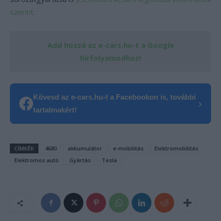
szerint.
Add hozzá az e-cars.hu-t a Google
hírfolyamodhoz!
Kövesd az e-cars.hu-t a Facebookon is, további
›
tartalmakért!
CÍMKÉK
4680
akkumulátor
e-mobilitás
Elektromobilitás
Elektromos autó
Gyártás
Tesla