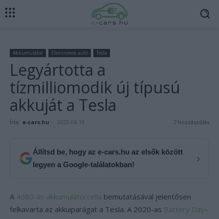
Akkumulátor
Elektromos autó
Tesla
Legyártotta a
tízmilliomodik új típusú
akkuját a Tesla
Írta:
e-cars.hu
-
2023-06-19
7 hozzászólás
Állítsd be, hogy az e-cars.hu az elsők között
›
legyen a Google-találatokban!
A
4680-as akkumulátorcella
bemutatásával jelentősen
felkavarta az akkuiparágat a Tesla. A 2020-as
Battery Day
-