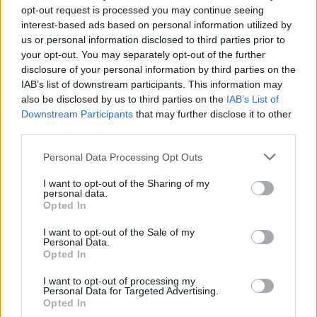
2027-es szilárdtest-akkumulátor-
opt-out request is processed you may continue seeing
áttörésre
Akkumulátor
interest-based ads based on personal information utilized by
us or personal information disclosed to third parties prior to
Hivatalos papírokban bukkant fel a
your opt-out. You may separately opt-out of the further
Smart #2 – kiderült az ár és a
disclosure of your personal information by third parties on the
Elektromos
IAB’s list of downstream participants. This information may
végsebesség is
autó
also be disclosed by us to third parties on the
IAB’s List of
Downstream Participants
that may further disclose it to other
Tesla: visszatért a régi árazás a magyar
third parties.
Supercharger-hálózaton
Elektromos
Personal Data Processing Opt Outs
autó
I want to opt-out of the Sharing of my
personal data.
Opted In
I want to opt-out of the Sale of my
Personal Data.
Opted In
I want to opt-out of processing my
Personal Data for Targeted Advertising.
Opted In