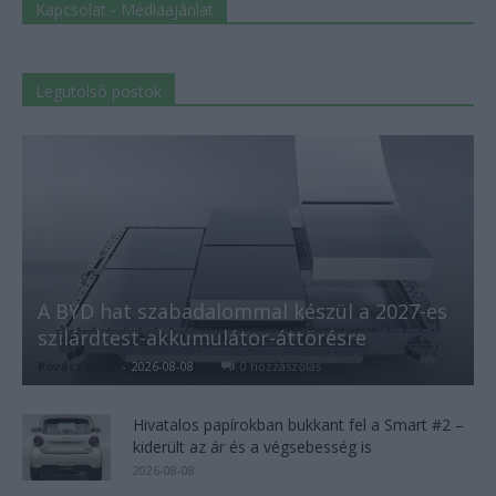
Kapcsolat - Médiaajánlat
Legutolsó postok
A BYD hat szabadalommal készül a 2027-es
szilárdtest-akkumulátor-áttörésre
Kovács Kata
-
2026-08-08
0 hozzászólás
Hivatalos papírokban bukkant fel a Smart #2 –
kiderült az ár és a végsebesség is
2026-08-08