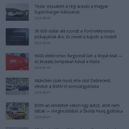
Tesla: visszatért a régi árazás a magyar
Supercharger-hálózaton
2026-08-08
30 000 dollár alá szorult a Ford elektromos
pickupjának ára, és nevet is kapott a modell
2026-08-08
9000 elektromos furgonnál tart a Royal Mail —
és brutális tempóban bővül a flotta
2026-08-08
München csak most érte utol Debrecent:
elindult a BMW i3 sorozatgyártása
2026-08-07
8500-an rendeltek vakon egy autót, amit nem
láttak — megkezdődött a Škoda Peaq gyártása
2026-08-07