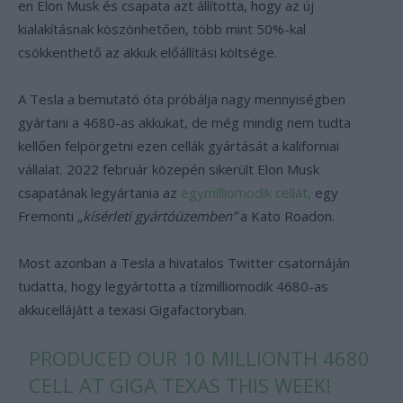
en Elon Musk és csapata azt állította, hogy az új
kialakításnak köszönhetően, több mint 50%-kal
csökkenthető az akkuk előállítási költsége.
A Tesla a bemutató óta próbálja nagy mennyiségben
gyártani a 4680-as akkukat, de még mindig nem tudta
kellően felpörgetni ezen cellák gyártását a kaliforniai
vállalat. 2022 február közepén sikerült Elon Musk
csapatának legyártania az
egymilliomodik cellát,
egy
Fremonti
„kísérleti gyártóüzemben”
a Kato Roadon.
Most azonban a Tesla a hivatalos Twitter csatornáján
tudatta, hogy legyártotta a tízmilliomodik 4680-as
akkucellájátt a texasi Gigafactoryban.
PRODUCED OUR 10 MILLIONTH 4680
CELL AT GIGA TEXAS THIS WEEK!