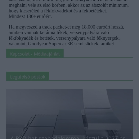
Kapcsolat - Médiaajánlat
Legutolsó postok
A BYD hat szabadalommal készül a 2027-es