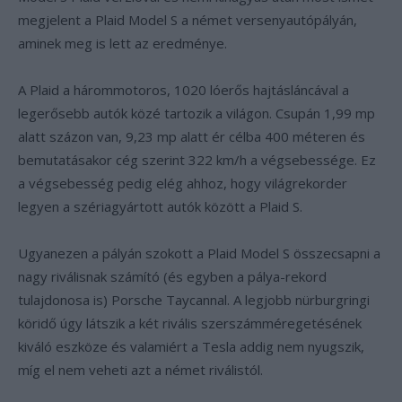
megjelent a Plaid Model S a német versenyautópályán,
aminek meg is lett az eredménye.
A Plaid a hárommotoros, 1020 lóerős hajtásláncával a
legerősebb autók közé tartozik a világon. Csupán 1,99 mp
alatt százon van, 9,23 mp alatt ér célba 400 méteren és
bemutatásakor cég szerint 322 km/h a végsebessége. Ez
a végsebesség pedig elég ahhoz, hogy világrekorder
legyen a szériagyártott autók között a Plaid S.
Ugyanezen a pályán szokott a Plaid Model S összecsapni a
nagy riválisnak számító (és egyben a pálya-rekord
tulajdonosa is) Porsche Taycannal. A legjobb nürburgringi
köridő úgy látszik a két rivális szerszámméregetésének
kiváló eszköze és valamiért a Tesla addig nem nyugszik,
míg el nem veheti azt a német riválistól.