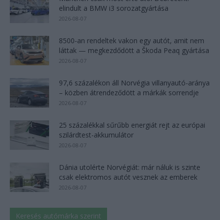
elindult a BMW i3 sorozatgyártása
2026-08-07
8500-an rendeltek vakon egy autót, amit nem
láttak — megkezdődött a Škoda Peaq gyártása
2026-08-07
97,6 százalékon áll Norvégia villanyautó-aránya
– közben átrendeződött a márkák sorrendje
2026-08-07
25 százalékkal sűrűbb energiát rejt az európai
szilárdtest-akkumulátor
2026-08-07
Dánia utolérte Norvégiát: már náluk is szinte
csak elektromos autót vesznek az emberek
2026-08-07
Keresés autómárka szerint