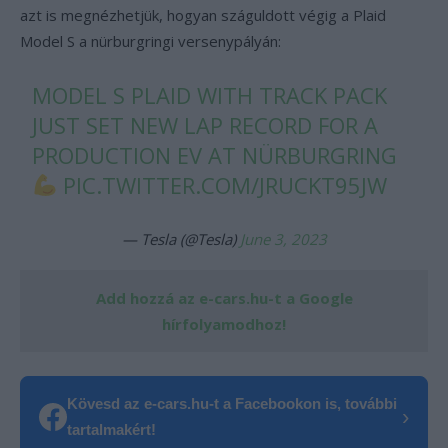
azt is megnézhetjük, hogyan száguldott végig a Plaid
Model S a nürburgringi versenypályán:
MODEL S PLAID WITH TRACK PACK
JUST SET NEW LAP RECORD FOR A
PRODUCTION EV AT NÜRBURGRING
PIC.TWITTER.COM/JRUCKT95JW
— Tesla (@Tesla)
June 3, 2023
Add hozzá az e-cars.hu-t a Google
hírfolyamodhoz!
Kövesd az e-cars.hu-t a Facebookon is, további
›
tartalmakért!