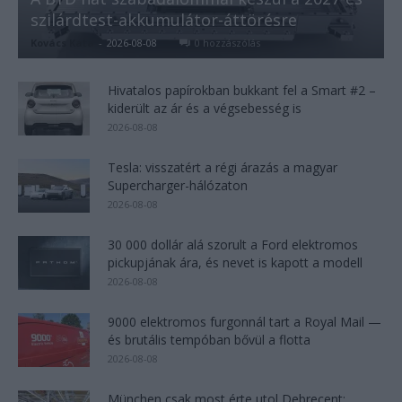
szilárdtest-akkumulátor-áttörésre
Kovács Kata
-
2026-08-08
0 hozzászólás
Hivatalos papírokban bukkant fel a Smart #2 –
kiderült az ár és a végsebesség is
2026-08-08
Tesla: visszatért a régi árazás a magyar
Supercharger-hálózaton
2026-08-08
30 000 dollár alá szorult a Ford elektromos
pickupjának ára, és nevet is kapott a modell
2026-08-08
9000 elektromos furgonnál tart a Royal Mail —
és brutális tempóban bővül a flotta
2026-08-08
München csak most érte utol Debrecent: