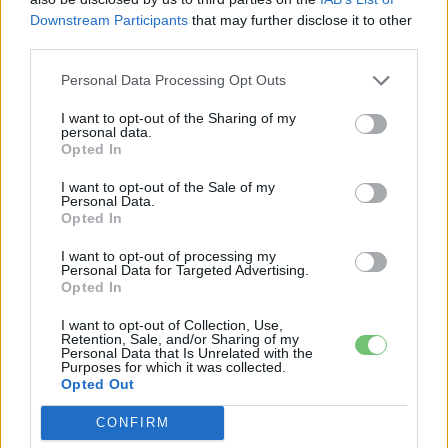
kütyü és immár e-autó rajongó!
Downstream Participants
that may further disclose it to other
third parties.
Personal Data Processing Opt Outs
KAPCSOLÓDÓ CIKKEK
TÖBB A SZERZŐTŐL
I want to opt-out of the Sharing of my
personal data.
A BYD hat szabadalommal készül a
Opted In
2027-es szilárdtest-akkumulátor-
I want to opt-out of the Sale of my
áttörésre
Akkumulátor
Personal Data.
Opted In
Hivatalos papírokban bukkant fel a
I want to opt-out of processing my
Smart #2 – kiderült az ár és a
Personal Data for Targeted Advertising.
Elektromos
végsebesség is
Opted In
autó
I want to opt-out of Collection, Use,
Tesla: visszatért a régi árazás a magyar
Retention, Sale, and/or Sharing of my
Personal Data that Is Unrelated with the
Supercharger-hálózaton
Purposes for which it was collected.
Elektromos
Opted Out
autó
CONFIRM