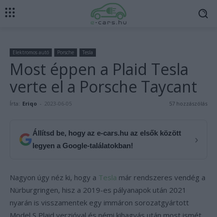
Elektromos autó
Porsche
Tesla
Most éppen a Plaid Tesla
verte el a Porsche Taycant
Írta:
Eriqo
-
2023-06-05
57 hozzászólás
Állítsd be, hogy az e-cars.hu az elsők között
›
legyen a Google-találatokban!
Nagyon úgy néz ki, hogy a
Tesla
már rendszeres vendég a
Nürburgringen, hisz a 2019-es pályanapok után 2021
nyarán is visszamentek egy immáron sorozatgyártott
Model S Plaid verzióval és némi kihagyás után most ismét