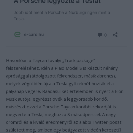
Hasonlóan a Taycan tavalyi „Track package”
felszereléséhez, idén a Plaid Model S is készült néhány
aprósággal (átdolgozott fékrendszer, másik abroncs),
melyek végül idén újra a Tesla győzelmét hozták el a
pályanap végére. Ráadásul két értelemben is nyert a Elon
Musk autója: egyrészt övék a leggyorsabb köridő,
másrészt ezzel a Porsche Taycan korábbi rekordját is
megverte a Tesla, méghozzá 8 másodperccel. A nagy
örömről és a kiváló eredményről az alábbi Twitter-poszt
született meg, amiben egy beágyazott videón keresztül