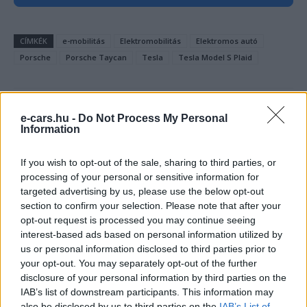
CÍMKÉK
e-mobilitás
Elektromobilitás
Elektromos autó
Porsche
Porsche Taycan
Tesla
Tesla Model S Plaid
e-cars.hu -
Do Not Process My Personal
Information
If you wish to opt-out of the sale, sharing to third parties, or
processing of your personal or sensitive information for
targeted advertising by us, please use the below opt-out
section to confirm your selection. Please note that after your
opt-out request is processed you may continue seeing
interest-based ads based on personal information utilized by
us or personal information disclosed to third parties prior to
your opt-out. You may separately opt-out of the further
Eriqo
disclosure of your personal information by third parties on the
IAB’s list of downstream participants. This information may
Főállásban Informatikus kocka, de lelkében elkötelezett gamer,
also be disclosed by us to third parties on the
IAB’s List of