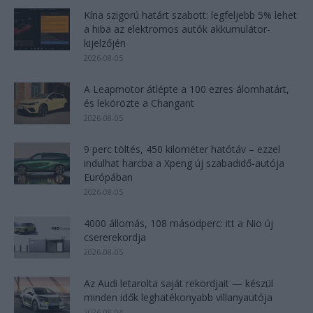
Kína szigorú határt szabott: legfeljebb 5% lehet
a hiba az elektromos autók akkumulátor-
kijelzőjén
2026-08-05
A Leapmotor átlépte a 100 ezres álomhatárt,
és lekörözte a Changant
2026-08-05
9 perc töltés, 450 kilométer hatótáv – ezzel
indulhat harcba a Xpeng új szabadidő-autója
Európában
2026-08-05
4000 állomás, 108 másodperc: itt a Nio új
csererekordja
2026-08-05
Az Audi letarolta saját rekordjait — készül
minden idők leghatékonyabb villanyautója
2026-08-04