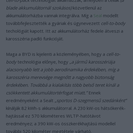
cell-to-pack
technológiát alkalmazzák, amelyben a cellák
(a
blade akkumulátornál szokásos)
közvetlenül az
akkumulátorházba vannak integrálva. Míg a
Seal
modellt
továbbfejlesztették a gyáriak és úgynevezett
cell-to-body
techológiát kapott. Itt az akkumulátorház fedele átveszi a
karosszéria padló funkcióját.
Maga a BYD is kijelenti a közleményében, hogy a
cell-to-
body
technológia előnye, hogy
„a jármű karosszériája
alacsonyabb lett a jobb aerodinamika érdekében, míg a
karosszéria merevsége megnőtt a nagyobb biztonság
érdekében. Továbbá a kialakítás több belső teret kínál a
csökkentett akkumulátortérfogat miatt.”
Ennek
eredményeként a Sealt
„sportos D-szegmensű szedánként”
kínálják 82 kWh-s akkumulátorral. A 230 kW-os hátsókerék-
hajtással ez 570 kilométeres WLTP-hatótávot
eredményez; a 390 kW-os összkerékhajtású modellel
további 520 kilométer megtétele várható.