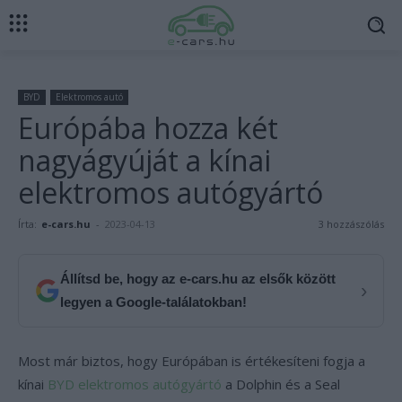
BYD
Elektromos autó
Európába hozza két
nagyágyúját a kínai
elektromos autógyártó
Írta:
e-cars.hu
-
2023-04-13
3 hozzászólás
Állítsd be, hogy az e-cars.hu az elsők között
›
legyen a Google-találatokban!
Most már biztos, hogy Európában is értékesíteni fogja a
kínai
BYD elektromos autógyártó
a Dolphin és a Seal