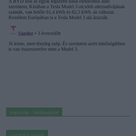
Kapcsolat - Médiaajánlat
Legutolsó postok