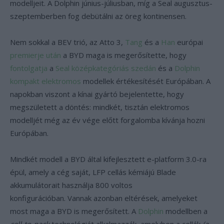
modelljeit. A Dolphin június-júliusban, míg a Seal augusztus-
szeptemberben fog debütálni az öreg kontinensen.
Nem sokkal a BEV trió, az Atto 3,
Tang
és a
Han
európai
premierje után
a BYD maga is megerősítette, hogy
fontolgatja
a
Seal középkategóriás szedán
és a
Dolphin
kompakt elektromos
modellek értékesítését Európában. A
napokban viszont a kínai gyártó bejelentette, hogy
megszületett a döntés: mindkét, tisztán elektromos
modelljét még az év vége előtt forgalomba kívánja hozni
Európában.
Mindkét modell a BYD által kifejlesztett e-platform 3.0-ra
épül, amely a cég saját, LFP cellás kémiájú Blade
akkumulátorait használja 800 voltos
konfigurációban. Vannak azonban eltérések, amelyeket
most maga a BYD is megerősített. A
Dolphin
modellben a