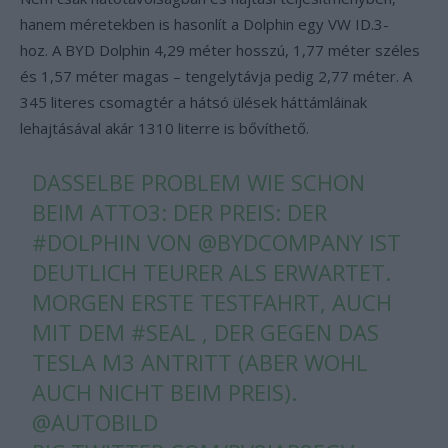
hanem méretekben is hasonlít a Dolphin egy VW ID.3-
hoz. A BYD Dolphin 4,29 méter hosszú, 1,77 méter széles
és 1,57 méter magas – tengelytávja pedig 2,77 méter. A
345 literes csomagtér a hátsó ülések háttámláinak
lehajtásával akár 1310 literre is bővíthető.
DASSELBE PROBLEM WIE SCHON
BEIM ATTO3: DER PREIS: DER
#DOLPHIN
VON ⁦
@BYDCOMPANY
⁩ IST
DEUTLICH TEURER ALS ERWARTET.
MORGEN ERSTE TESTFAHRT, AUCH
MIT DEM
#SEAL
, DER GEGEN DAS
TESLA M3 ANTRITT (ABER WOHL
AUCH NICHT BEIM PREIS).
@AUTOBILD