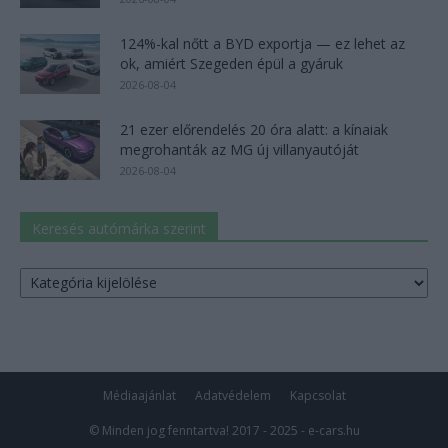
124%-kal nőtt a BYD exportja — ez lehet az
ok, amiért Szegeden épül a gyáruk
2026-08-04
21 ezer előrendelés 20 óra alatt: a kínaiak
megrohanták az MG új villanyautóját
2026-08-04
Keresés autómárka szerint
Keresés
autómárka
szerint
Médiaajánlat
Adatvédelem
Kapcsolat
© Minden jog fenntartva! 2017 - 2025 - e-cars.hu