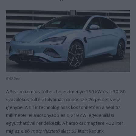
BYD Seal
A Seal maximális töltési teljesítménye 150 kW és a 30-80
százalékos töltési folyamat mindössze 26 percet vesz
igénybe. A CTB technológiának köszönhetően a Seal tíz
milliméterrel alacsonyabb és 0,219 cW légellenállási
együtthatóval rendelkezik. A hátsó csomagtere 402 liter,
míg az első
motorháztető
alatt 53 litert kapunk.