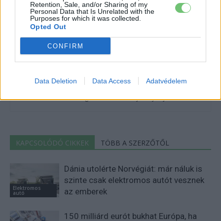
Retention, Sale, and/or Sharing of my
Personal Data that Is Unrelated with the
Purposes for which it was collected.
Opted Out
CONFIRM
e-cars.hu
Elektromosan közlekedsz, vagy a váltáson töprengsz?
Érdekelnek a legfrissebb hírek az e-autók világából, vagy
Data Deletion
Data Access
Adatvédelem
foglalkoztatnak a legújabb fejlesztések az elektromosság és a
fenntarthatóság területén? Akkor jó helyen jársz!
KAPCSOLÓDÓ CIKKEK
TÖBB A SZERZŐTŐL
Dánia utolérte Norvégiát: már náluk is
szinte csak elektromos autót vesznek
Elektromos
az emberek
autó
150 milliárd eurót bukhat Európa, ha