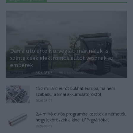
Dánia utolérte Norvégiát: már náluk is
szinte csak elektromos autót vesznek az
emberek
Kovács Kata
-
2026-08-07
0 hozzászólás
150 milliárd eurót bukhat Európa, ha nem
szabadul a kínai akkumulátoroktól
2026-08-07
2,4 millió eurós programba kezdtek a németek,
hogy lekörözzék a kínai LFP-gyártókat
2026-08-07