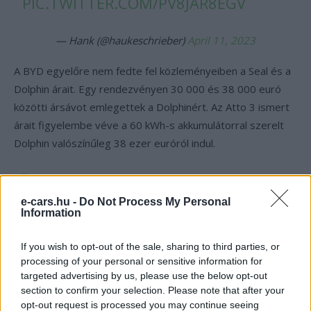
PIC.TWITTER.COM/PV8JAR8EGV
— Hank (@haukeschrieber)
April 11, 2023
A BYD egyelőre nem fedte fel közleményeiben a Seal és a
Dolphin árait. Egy rendezvényen 30 000 és 38 000 euró
közötti ársávot emlegettek a Dolphinért. Az Atto 3 ismert
árait figyelembe véve a 60 kWh-s akkumulátorral szerelt
Dolphin valószínűleg 38 ezer euróról indul.
„Örömmel jelentem be, hogy két újabb úttörő jármű
érkezik európai vásárlóink ​​számára.”
– Mondta Michael Shu,
e-cars.hu -
Do Not Process My Personal
Information
a BYD Europe vezérigazgatója és ügyvezető
igazgatója.
„Miután a BYD márka Európában megjelent a
If you wish to opt-out of the sale, sharing to third parties, or
BYD TANG E-SUV-val, a BYD HAN E-Sedan-nal és a BYD
processing of your personal or sensitive information for
ATTO3 C-SUV-val, az ügyfelek és a kereskedők reakciója
targeted advertising by us, please use the below opt-out
hihetetlen volt. Most egy újabb két innovatív új jármű
section to confirm your selection. Please note that after your
bemutatásával fokozzuk a sebességet, amelyek a
opt-out request is processed you may continue seeing