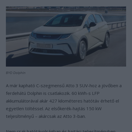
BYD Dolphin
A már kapható C-szegmensű Atto 3 SUV-hoz a jövőben a
ferdehátú Dolphin is csatlakozik. 60 kWh-s LFP
akkumulátorával akár 427 kilométeres hatótáv érhető el
egyetlen töltéssel. Az elsőkerék-hajtás 150 kW
teljesítményű – akárcsak az Atto 3-ban.
Nem csak hatótávolságban és hajtási teljesítményben,