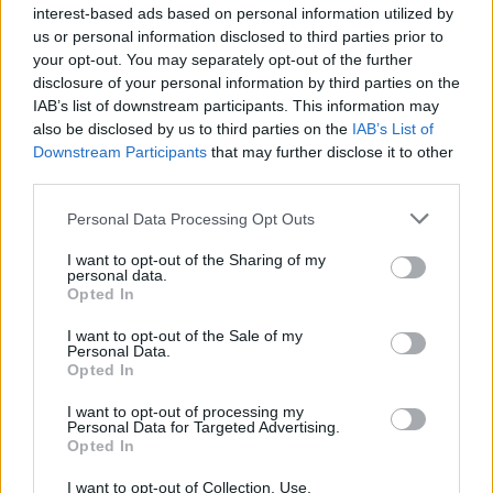
interest-based ads based on personal information utilized by
legmodernebb elektromos járműtechnológiával
us or personal information disclosed to third parties prior to
rendelkeznek.”
your opt-out. You may separately opt-out of the further
disclosure of your personal information by third parties on the
IAB’s list of downstream participants. This information may
Kövesd az e-cars.hu-t a Facebookon is, további
also be disclosed by us to third parties on the
IAB’s List of
›
tartalmakért!
Downstream Participants
that may further disclose it to other
third parties.
Personal Data Processing Opt Outs
CÍMKÉK
akkumulátor
BYD
BYD Dolphin
BYD Seal
I want to opt-out of the Sharing of my
e-mobilitás
Elektromobilitás
Elektromos autó
Európa
personal data.
Opted In
I want to opt-out of the Sale of my
Personal Data.
Opted In
I want to opt-out of processing my
Personal Data for Targeted Advertising.
Opted In
I want to opt-out of Collection, Use,