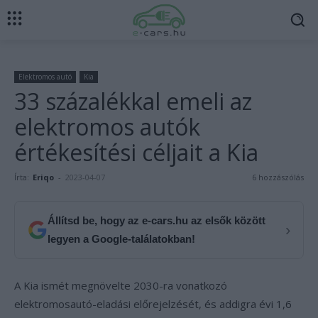
Elektromos autó
Kia
33 százalékkal emeli az
elektromos autók
értékesítési céljait a Kia
Írta:
Eriqo
-
2023-04-07
6 hozzászólás
Állítsd be, hogy az e-cars.hu az elsők között
›
legyen a Google-találatokban!
A Kia ismét megnövelte 2030-ra vonatkozó
elektromosautó-eladási előrejelzését, és addigra évi 1,6