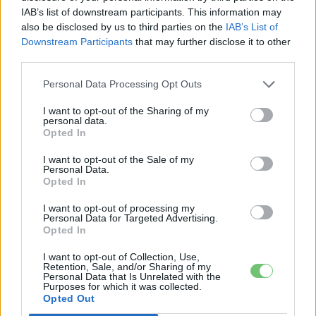
IAB’s list of downstream participants. This information may
Eriqo
also be disclosed by us to third parties on the
IAB’s List of
Főállásban Informatikus kocka, de lelkében elkötelezett gamer,
Downstream Participants
that may further disclose it to other
kütyü és immár e-autó rajongó!
third parties.
Personal Data Processing Opt Outs
I want to opt-out of the Sharing of my
KAPCSOLÓDÓ CIKKEK
TÖBB A SZERZŐTŐL
personal data.
Opted In
A BYD hat szabadalommal készül a
I want to opt-out of the Sale of my
Personal Data.
2027-es szilárdtest-akkumulátor-
Opted In
áttörésre
Akkumulátor
I want to opt-out of processing my
Personal Data for Targeted Advertising.
Hivatalos papírokban bukkant fel a
Opted In
Smart #2 – kiderült az ár és a
Elektromos
végsebesség is
I want to opt-out of Collection, Use,
autó
Retention, Sale, and/or Sharing of my
Personal Data that Is Unrelated with the
Purposes for which it was collected.
Tesla: visszatért a régi árazás a magyar
Opted Out
Supercharger-hálózaton