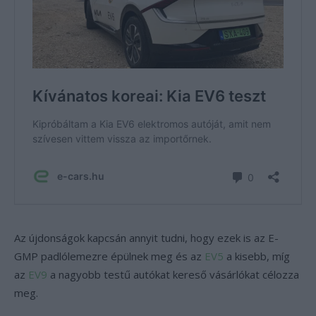
Az újdonságok kapcsán annyit tudni, hogy ezek is az E-
GMP padlólemezre épülnek meg és az
EV5
a kisebb, míg
az
EV9
a nagyobb testű autókat kereső vásárlókat célozza
meg.