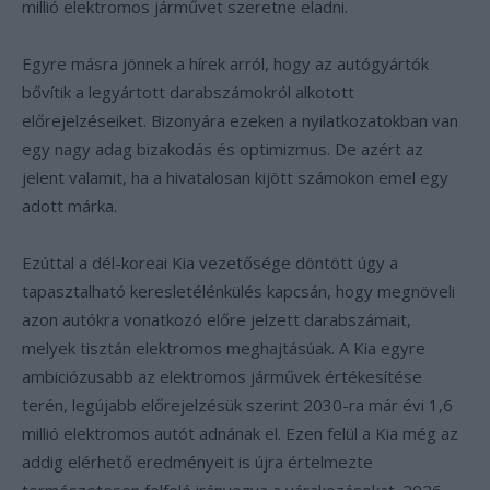
millió elektromos járművet szeretne eladni.
Egyre másra jönnek a hírek arról, hogy az autógyártók
bővítik a legyártott darabszámokról alkotott
előrejelzéseiket. Bizonyára ezeken a nyilatkozatokban van
egy nagy adag bizakodás és optimizmus. De azért az
jelent valamit, ha a hivatalosan kijött számokon emel egy
adott márka.
Ezúttal a dél-koreai Kia vezetősége döntött úgy a
tapasztalható keresletélénkülés kapcsán, hogy megnöveli
azon autókra vonatkozó előre jelzett darabszámait,
melyek tisztán elektromos meghajtásúak. A Kia egyre
ambiciózusabb az elektromos járművek értékesítése
terén, legújabb előrejelzésük szerint 2030-ra már évi 1,6
millió elektromos autót adnának el. Ezen felül a Kia még az
addig elérhető eredményeit is újra értelmezte