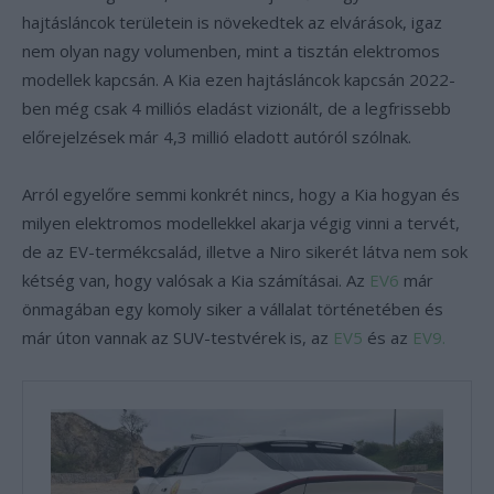
hajtásláncok területein is növekedtek az elvárások, igaz
nem olyan nagy volumenben, mint a tisztán elektromos
modellek kapcsán. A Kia ezen hajtásláncok kapcsán 2022-
ben még csak 4 milliós eladást vizionált, de a legfrissebb
előrejelzések már 4,3 millió eladott autóról szólnak.
Arról egyelőre semmi konkrét nincs, hogy a Kia hogyan és
milyen elektromos modellekkel akarja végig vinni a tervét,
de az EV-termékcsalád, illetve a Niro sikerét látva nem sok
kétség van, hogy valósak a Kia számításai. Az
EV6
már
önmagában egy komoly siker a vállalat történetében és
már úton vannak az SUV-testvérek is, az
EV5
és az
EV9.