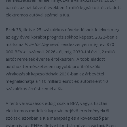
természetesen felfelé irányozva a várakozásokat. 2026-
ban és az azt követő években 1 millió legyártott és eladott
elektromos autóval számol a Kia.
Ezek 33, illetve 25 százalékos növekedésnek felelnek meg
az egy évvel korábbi prognózisokhoz képest. 2022-ben a
márka az
Investor Day
nevű rendezvényén még évi 870
000 BEV-el számolt 2026-tól, míg 2030-tól évi 1,2 millió
autót reméltek évente értékesíteni. A több eladott
autóhoz természetesen nagyobb profitról szóló
várakozások kapcsolódnak: 2030-ban az árbevétel
meghaladhatja a 110 milliárd eurót és autónkként 10
százalékos árrést remél a Kia.
A fenti várakozások eddig csak a BEV, vagyis tisztán
elektromos modellek kapcsán bejövő eredményekről
szóltak, azonban a Kia manapság és a következő pár
évben is fog PHEV, illetve hibrid járművet gyártani. Ezen