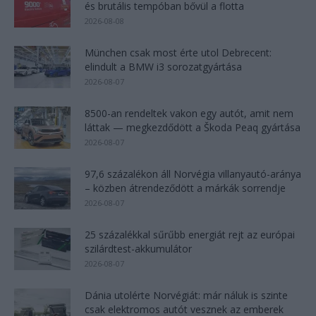
és brutális tempóban bővül a flotta
2026-08-08
München csak most érte utol Debrecent:
elindult a BMW i3 sorozatgyártása
2026-08-07
8500-an rendeltek vakon egy autót, amit nem
láttak — megkezdődött a Škoda Peaq gyártása
2026-08-07
97,6 százalékon áll Norvégia villanyautó-aránya
– közben átrendeződött a márkák sorrendje
2026-08-07
25 százalékkal sűrűbb energiát rejt az európai
szilárdtest-akkumulátor
2026-08-07
Dánia utolérte Norvégiát: már náluk is szinte
csak elektromos autót vesznek az emberek