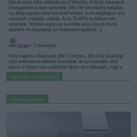
Kapcsolat - Médiaajánlat
Legutolsó postok