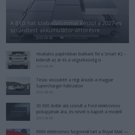
A BYD hat szabadalommal készül a 2027-es
szilárdtest-akkumulátor-áttörésre
Kovács Kata
-
2026-08-08
0 hozzászólás
Hivatalos papírokban bukkant fel a Smart #2 –
kiderült az ár és a végsebesség is
2026-08-08
Tesla: visszatért a régi árazás a magyar
Supercharger-hálózaton
2026-08-08
30 000 dollár alá szorult a Ford elektromos
pickupjának ára, és nevet is kapott a modell
2026-08-08
9000 elektromos furgonnál tart a Royal Mail —