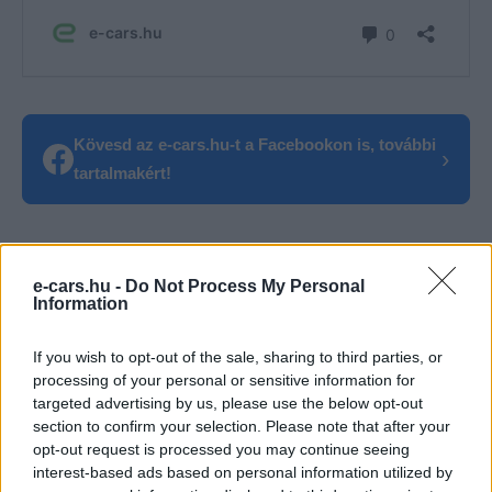
Kövesd az e-cars.hu-t a Facebookon is, további
›
tartalmakért!
CÍMKÉK
e-mobilitás
Elektromobilitás
Elektromos autó
e-cars.hu -
Do Not Process My Personal
General Motors
Hummer
Sorozatgyártás
Information
If you wish to opt-out of the sale, sharing to third parties, or
processing of your personal or sensitive information for
targeted advertising by us, please use the below opt-out
section to confirm your selection. Please note that after your
opt-out request is processed you may continue seeing
interest-based ads based on personal information utilized by