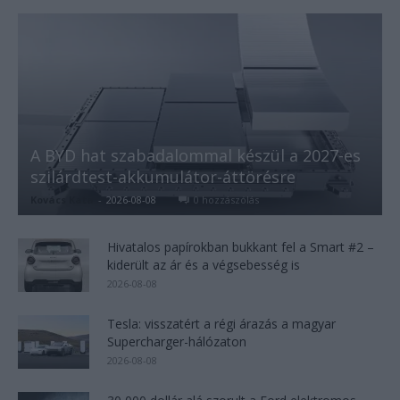
A BYD hat szabadalommal készül a 2027-es
szilárdtest-akkumulátor-áttörésre
Kovács Kata
-
2026-08-08
0 hozzászólás
Hivatalos papírokban bukkant fel a Smart #2 –
kiderült az ár és a végsebesség is
2026-08-08
Tesla: visszatért a régi árazás a magyar
Supercharger-hálózaton
2026-08-08