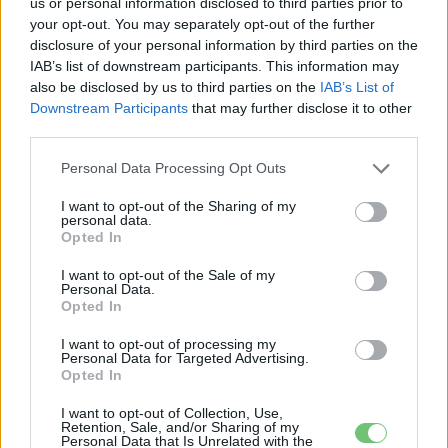
us or personal information disclosed to third parties prior to
your opt-out. You may separately opt-out of the further
disclosure of your personal information by third parties on the
IAB’s list of downstream participants. This information may
also be disclosed by us to third parties on the
IAB’s List of
Downstream Participants
that may further disclose it to other
Eriqo
third parties.
Főállásban Informatikus kocka, de lelkében elkötelezett gamer,
Personal Data Processing Opt Outs
kütyü és immár e-autó rajongó!
I want to opt-out of the Sharing of my
personal data.
Opted In
KAPCSOLÓDÓ CIKKEK
TÖBB A SZERZŐTŐL
I want to opt-out of the Sale of my
Personal Data.
Opted In
A BYD hat szabadalommal készül a
2027-es szilárdtest-akkumulátor-
I want to opt-out of processing my
Personal Data for Targeted Advertising.
áttörésre
Akkumulátor
Opted In
I want to opt-out of Collection, Use,
Hivatalos papírokban bukkant fel a
Retention, Sale, and/or Sharing of my
Smart #2 – kiderült az ár és a
Personal Data that Is Unrelated with the