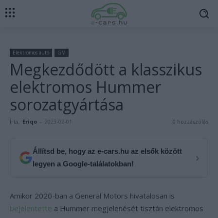
Elektromos autó
GM
Megkezdődött a klasszikus
elektromos Hummer
sorozatgyártása
Írta:
Eriqo
-
2023-02-01
0 hozzászólás
Állítsd be, hogy az e-cars.hu az elsők között
›
legyen a Google-találatokban!
Amikor 2020-ban a General Motors hivatalosan is
bejelentette
a Hummer megjelenését tisztán elektromos