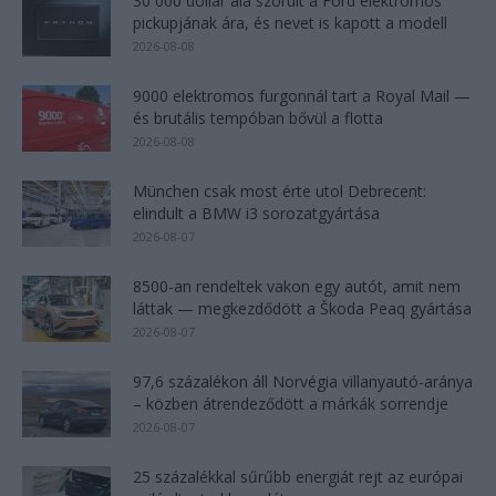
30 000 dollár alá szorult a Ford elektromos
pickupjának ára, és nevet is kapott a modell
2026-08-08
9000 elektromos furgonnál tart a Royal Mail —
és brutális tempóban bővül a flotta
2026-08-08
München csak most érte utol Debrecent:
elindult a BMW i3 sorozatgyártása
2026-08-07
8500-an rendeltek vakon egy autót, amit nem
láttak — megkezdődött a Škoda Peaq gyártása
2026-08-07
97,6 százalékon áll Norvégia villanyautó-aránya
– közben átrendeződött a márkák sorrendje
2026-08-07
25 százalékkal sűrűbb energiát rejt az európai