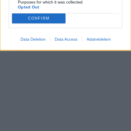
Purposes for which it was collected.
Elektromos
végsebesség is
autó
Opted Out
CONFIRM
Tesla: visszatért a régi árazás a magyar
Supercharger-hálózaton
Elektromos
autó
Data Deletion
Data Access
Adatvédelem