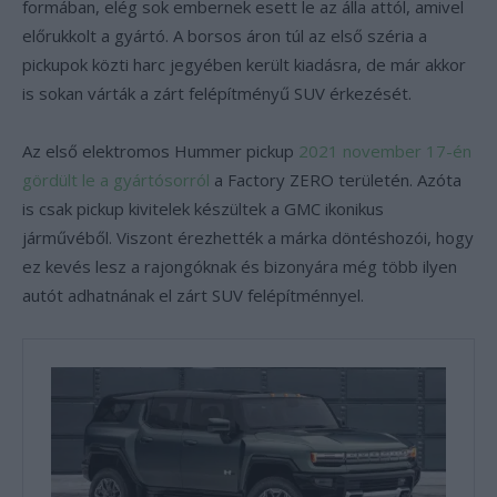
formában, elég sok embernek esett le az álla attól, amivel
előrukkolt a gyártó. A borsos áron túl az első széria a
pickupok közti harc jegyében került kiadásra, de már akkor
is sokan várták a zárt felépítményű SUV érkezését.
Az első elektromos Hummer pickup
2021 november 17-én
gördült le a gyártósorról
a Factory ZERO területén. Azóta
is csak pickup kivitelek készültek a GMC ikonikus
járművéből. Viszont érezhették a márka döntéshozói, hogy
ez kevés lesz a rajongóknak és bizonyára még több ilyen
autót adhatnának el zárt SUV felépítménnyel.