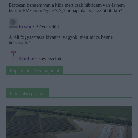
Kapcsolat - Médiaajánlat
Legutolsó postok