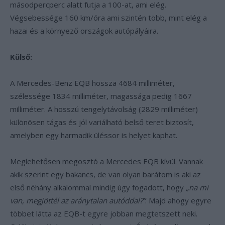
másodpercperc alatt futja a 100-at, ami elég.
Végsebessége 160 km/óra ami szintén több, mint elég a
hazai és a környező országok autópályáira.
Külső:
A Mercedes-Benz EQB hossza 4684 milliméter,
szélessége 1834 milliméter, magassága pedig 1667
milliméter. A hosszú tengelytávolság (2829 milliméter)
különösen tágas és jól variálható belső teret biztosít,
amelyben egy harmadik üléssor is helyet kaphat.
Meglehetősen megosztó a Mercedes EQB kívül. Vannak
akik szerint egy bakancs, de van olyan barátom is aki az
első néhány alkalommal mindig úgy fogadott, hogy
„na mi
van, megjöttél az aránytalan autóddal?”
. Majd ahogy egyre
többet látta az EQB-t egyre jobban megtetszett neki.