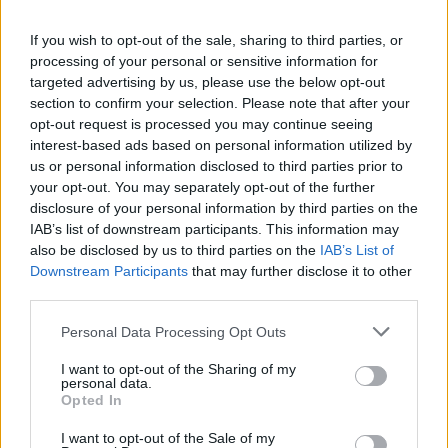
Menetdinamika, fogyasztás:
If you wish to opt-out of the sale, sharing to third parties, or
processing of your personal or sensitive information for
Menet közben elképesztően biztonságosnak érződik az
targeted advertising by us, please use the below opt-out
section to confirm your selection. Please note that after your
EQB, érezni a tömeget, ezáltal pedig a biztonságot.
opt-out request is processed you may continue seeing
Autópályán és autóúton egyaránt jó bekapcsolni a sávtartó
interest-based ads based on personal information utilized by
tempomatot, ami stabilan, de mégis kormányozhatóvá
us or personal information disclosed to third parties prior to
teszi az EQB-t. A kihelyezett táblákat végre jól kezeli és a
your opt-out. You may separately opt-out of the further
disclosure of your personal information by third parties on the
70-es táblához közelítve már előre lelassít, hogy utána
IAB’s list of downstream participants. This information may
még véletlenül se száguldjunk bele a gazba állított
also be disclosed by us to third parties on the
IAB’s List of
traffipaxba az Inotai Erőműnél. Hiába az FSD, Autopilot
Downstream Participants
that may further disclose it to other
szavak használata, a Teslás időben kellemetlen volt már
third parties.
ezek használata, hisz a 110-es táblát volt mikor 70-nek
Personal Data Processing Opt Outs
látta. Itt pedig minden marketing szöveg nélkül azt teszi az
EQB amire kitalálták. Segíti és megkönnyíti a vezető napját
I want to opt-out of the Sharing of my
personal data.
vezetés közben.
Opted In
I want to opt-out of the Sale of my
A fogyasztás relatív. Német autópályán tesztelve az EQB