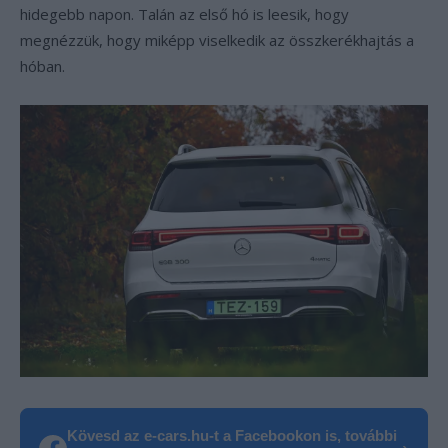
hidegebb napon. Talán az első hó is leesik, hogy
megnézzük, hogy miképp viselkedik az összkerékhajtás a
hóban.
Kövesd az e-cars.hu-t a Facebookon is, további