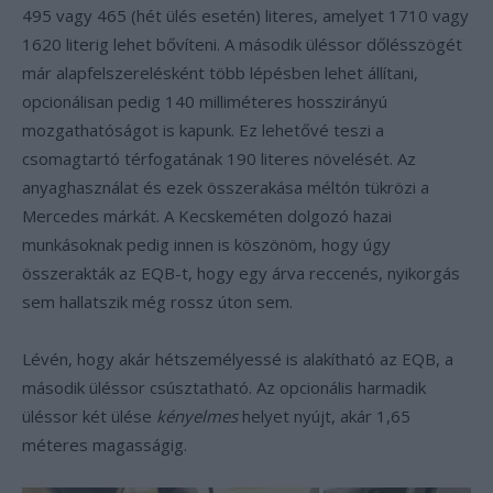
495 vagy 465 (hét ülés esetén) literes, amelyet 1710 vagy
1620 literig lehet bővíteni. A második üléssor dőlésszögét
már alapfelszerelésként több lépésben lehet állítani,
opcionálisan pedig 140 milliméteres hosszirányú
mozgathatóságot is kapunk. Ez lehetővé teszi a
csomagtartó térfogatának 190 literes növelését. Az
anyaghasználat és ezek összerakása méltón tükrözi a
Mercedes márkát. A Kecskeméten dolgozó hazai
munkásoknak pedig innen is köszönöm, hogy úgy
összerakták az EQB-t, hogy egy árva reccenés, nyikorgás
sem hallatszik még rossz úton sem.
Lévén, hogy akár hétszemélyessé is alakítható az EQB, a
második üléssor csúsztatható. Az opcionális harmadik
üléssor két ülése
kényelmes
helyet nyújt, akár 1,65
méteres magasságig.