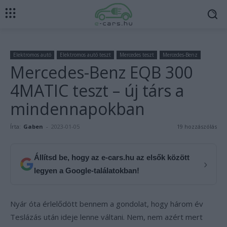
Elektromos autó
Elektromos autó teszt
Mercedes teszt
Mercedes-Benz
Mercedes-Benz EQB 300
4MATIC teszt – új társ a
mindennapokban
Írta:
Gaben
-
2023-01-05
19 hozzászólás
Állítsd be, hogy az e-cars.hu az elsők között
›
legyen a Google-találatokban!
Nyár óta érlelődött bennem a gondolat, hogy három év
Teslázás után ideje lenne váltani. Nem, nem azért mert