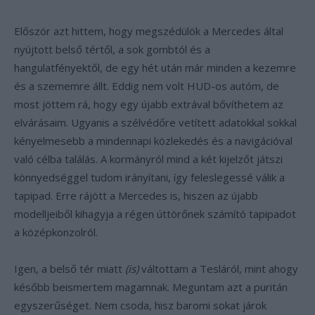
Először azt hittem, hogy megszédülök a Mercedes által
nyújtott belső tértől, a sok gombtól és a
hangulatfényektől, de egy hét után már minden a kezemre
és a szememre állt. Eddig nem volt HUD-os autóm, de
most jöttem rá, hogy egy újabb extrával bővíthetem az
elvárásaim. Ugyanis a szélvédőre vetített adatokkal sokkal
kényelmesebb a mindennapi közlekedés és a navigációval
való célba találás. A kormányról mind a két kijelzőt játszi
könnyedséggel tudom irányítani, így feleslegessé válik a
tapipad. Erre rájött a Mercedes is, hiszen az újabb
modelljeiből kihagyja a régen úttörőnek számító tapipadot
a középkonzolról.
Igen, a belső tér miatt
(is)
váltottam a Tesláról, mint ahogy
később beismertem magamnak. Meguntam azt a puritán
egyszerűséget. Nem csoda, hisz baromi sokat járok