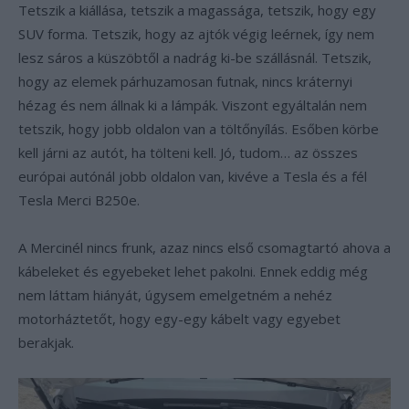
Tetszik a kiállása, tetszik a magassága, tetszik, hogy egy
SUV forma. Tetszik, hogy az ajtók végig leérnek, így nem
lesz sáros a küszöbtől a nadrág ki-be szállásnál. Tetszik,
hogy az elemek párhuzamosan futnak, nincs kráternyi
hézag és nem állnak ki a lámpák. Viszont egyáltalán nem
tetszik, hogy jobb oldalon van a töltőnyílás. Esőben körbe
kell járni az autót, ha tölteni kell. Jó, tudom… az összes
európai autónál jobb oldalon van, kivéve a Tesla és a fél
Tesla Merci B250e.
A Mercinél nincs frunk, azaz nincs első csomagtartó ahova a
kábeleket és egyebeket lehet pakolni. Ennek eddig még
nem láttam hiányát, úgysem emelgetném a nehéz
motorháztetőt, hogy egy-egy kábelt vagy egyebet
berakjak.