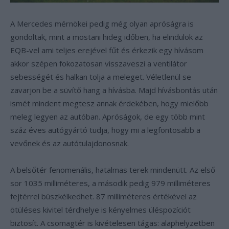
A Mercedes mérnökei pedig még olyan apróságra is
gondoltak, mint a mostani hideg időben, ha elindulok az
EQB-vel ami teljes erejével fűt és érkezik egy hívásom
akkor szépen fokozatosan visszaveszi a ventilátor
sebességét és halkan tolja a meleget. Véletlenül se
zavarjon be a süvítő hang a hívásba. Majd hívásbontás után
ismét mindent megtesz annak érdekében, hogy mielőbb
meleg legyen az autóban. Apróságok, de egy több mint
száz éves autógyártó tudja, hogy mi a legfontosabb a
vevőnek és az autótulajdonosnak.
A belsőtér fenomenális, hatalmas terek mindenütt. Az első
sor 1035 milliméteres, a második pedig 979 milliméteres
fejtérrel büszkélkedhet. 87 milliméteres értékével az
ötüléses kivitel térdhelye is kényelmes üléspozíciót
biztosít. A csomagtér is kivételesen tágas: alaphelyzetben