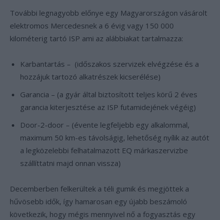
További legnagyobb előnye egy Magyarországon vásárolt
elektromos Mercedesnek a 6 évig vagy 150 000
kilométerig tartó ISP ami az alábbiakat tartalmazza:
Karbantartás – (időszakos szervizek elvégzése és a
hozzájuk tartozó alkatrészek kicserélése)
Garancia – (a gyár által biztosított teljes körű 2 éves
garancia kiterjesztése az ISP futamidejének végéig)
Door-2-door – (évente legfeljebb egy alkalommal,
maximum 50 km-es távolságig, lehetőség nyílik az autót
a legközelebbi felhatalmazott EQ márkaszervizbe
szállíttatni majd onnan vissza)
Decemberben felkerültek a téli gumik és megjöttek a
hűvösebb idők, így hamarosan egy újabb beszámoló
következik, hogy mégis mennyivel nő a fogyasztás egy