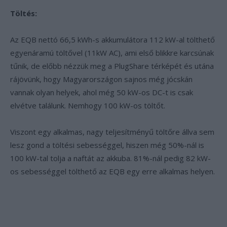
Töltés:
Az EQB nettó 66,5 kWh-s akkumulátora 112 kW-al tölthető
egyenáramú töltővel (11kW AC), ami első blikkre karcsúnak
tűnik, de előbb nézzük meg a PlugShare térképét és utána
rájövünk, hogy Magyarországon sajnos még jócskán
vannak olyan helyek, ahol még 50 kW-os DC-t is csak
elvétve találunk. Nemhogy 100 kW-os töltőt.
Viszont egy alkalmas, nagy teljesítményű töltőre állva sem
lesz gond a töltési sebességgel, hiszen még 50%-nál is
100 kW-tal tolja a naftát az akkuba. 81%-nál pedig 82 kW-
os sebességgel tölthető az EQB egy erre alkalmas helyen.