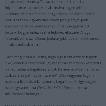
annyira rossz lenne a Tesla, hanem azért, mert a
folyamatos e-autótesztek alkalmával egyre jobban
körvonalazódott bennem, hogy bőven van élet a Teslán
kívül. Az utóbbi egy-másfél évben pedig egyre jobb
elektromos autók jelentek meg, most pedig már ott
tartunk, hogy mindez csak a fejlődés előszele. Ahogy
haladunk előre az időben, jobbnál-jobb tisztán elektromos
autókat dobnak piacra.
Talán meguntam a Teslát, hogy egy kicsit őszinte legyek.
Oké, jönnek a frissítések, így most már telefonon keresztül
is meg tudnám fingatni az autót, ha nem ülök benne, de ez
csak az első pár napban
„trendi”
. Utána úgysem fogom
ezeket a fícsöröket kihasználni. Legalábbis én így vagyok
ezzel, így a Piroska
(Tesla Model 3 LR)
most már az új
tulajdonosát boldogítja.