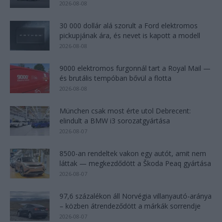
2026-08-08
30 000 dollár alá szorult a Ford elektromos
pickupjának ára, és nevet is kapott a modell
2026-08-08
9000 elektromos furgonnál tart a Royal Mail —
és brutális tempóban bővül a flotta
2026-08-08
München csak most érte utol Debrecent:
elindult a BMW i3 sorozatgyártása
2026-08-07
8500-an rendeltek vakon egy autót, amit nem
láttak — megkezdődött a Škoda Peaq gyártása
2026-08-07
97,6 százalékon áll Norvégia villanyautó-aránya
– közben átrendeződött a márkák sorrendje
2026-08-07