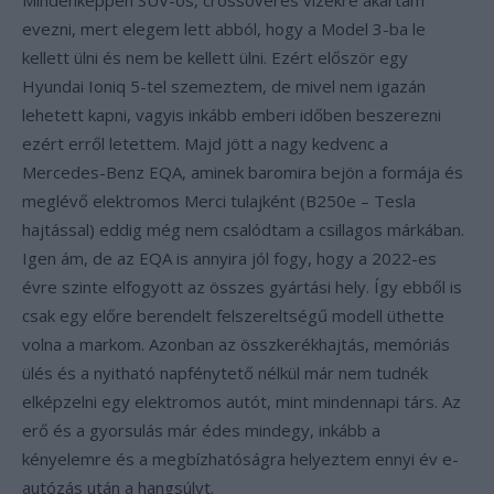
Mindenképpen SUV-os, crossoveres vizekre akartam
evezni, mert elegem lett abból, hogy a Model 3-ba le
kellett ülni és nem be kellett ülni. Ezért először egy
Hyundai Ioniq 5-tel szemeztem, de mivel nem igazán
lehetett kapni, vagyis inkább emberi időben beszerezni
ezért erről letettem. Majd jött a nagy kedvenc a
Mercedes-Benz EQA, aminek baromira bejön a formája és
meglévő elektromos Merci tulajként (B250e – Tesla
hajtással) eddig még nem csalódtam a csillagos márkában.
Igen ám, de az EQA is annyira jól fogy, hogy a 2022-es
évre szinte elfogyott az összes gyártási hely. Így ebből is
csak egy előre berendelt felszereltségű modell üthette
volna a markom. Azonban az összkerékhajtás, memóriás
ülés és a nyitható napfénytető nélkül már nem tudnék
elképzelni egy elektromos autót, mint mindennapi társ. Az
erő és a gyorsulás már édes mindegy, inkább a
kényelemre és a megbízhatóságra helyeztem ennyi év e-
autózás után a hangsúlyt.