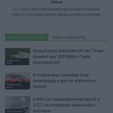
Gaben
Az e-cars.hu ötlete 2015 novemberében pattint ki a fejemből,
majd 2017 januárjától naponta gyártjuk az értékes tartalmakat.
KAPCSOLÓDÓ CIKKEK
TÖBB A SZERZŐTŐL
Amíg Európa áramhiánytól tart, Texas
bevetett egy 500 MWh-s Tesla
Elektromos
energiatárolót
autó
A Volkswagen csendben kínai
technológiára építi az elektromos
Elektromos
jövőjét
autó
A BYD hat szabadalommal készül a
2027-es szilárdtest-akkumulátor-
áttörésre
Akkumulátor