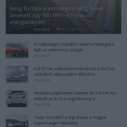
Amíg Európa áramhiánytól tart, Texas
bevetett egy 500 MWh-s Tesla
energiatárolót
Kovács Kata
-
2026-08-09
0 hozzászólás
A Volkswagen csendben kínai technológiára
építi az elektromos jövőjét
2026-08-09
A BYD hat szabadalommal készül a 2027-es
szilárdtest-akkumulátor-áttörésre
2026-08-08
Hivatalos papírokban bukkant fel a Smart #2 –
kiderült az ár és a végsebesség is
2026-08-08
Tesla: visszatért a régi árazás a magyar
Supercharger-hálózaton