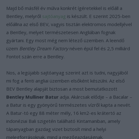
Majd bő másfél év múlva konkrét ígéretekkel is előáll a
Bentley, melyről
sajtóanyag
is készült. E szerint 2025-ben
előállna az első BEV, vagyis tisztán elektromos modelljével
a Bentley, melyet természetesen Angliában fognak
gyártani. Egy most még nem létező üzemben. A leendő
üzem
Bentley Dream Factory
néven épül fel és 2,5 milliárd
Fontot szán erre a Bentley.
Nos, a legújabb sajtóanyag szerint azt is tudni, nagyjából
mi fog a fenti angliai üzemben elsőként készülni. Az első
BEV Bentley alapját biztosan a most bemutatkozott
Bentley Mulliner Batur
adja. Akárcsak elődje – a Bacalar –
a Batur is egy gyönyörű természetes vízről kapta a nevét.
A Batur-tó egy 88 méter mély, 16 km2-es krátertó az
indonéziai Bali szigetén található Kintamaniban, amely
tápanyagban gazdag vizet biztosít mind a helyi
melegforrásoknak, mind a mezőgazdaságnak.