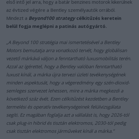
első intő jel arra, hogy a batár benzines motorok kikerülnek
az évtized végére a Bentley személyautók orrából.
Mindezt a
Beyond100 strategy
célkitűzés keretein
belül fogja meglépni a patinás autógyártó.
„A Beyond 100 stratégia mai ismertetésével a Bentley
Motors bemutatja arra vonatkozó tervét, hogy globálisan
vezető márkává váljon a fenntartható luxusmobilitás terén.
Azzal az ígérettel, hogy a Bentley valóban fenntartható
luxust kínál, a márka újra tervezi üzleti tevékenységének
minden aspektusát, hogy a végeredmény egy szén-dioxid-
semleges szervezet lehessen, mire a márka megkezdi a
következő száz évét. Ezen célkitűzést kezdetben a Bentley
termelési és operatív tevékenységeinek felülvizsgálata
segíti. Ez magában foglalja azt a vállalást is, hogy 2026-tól
csak plug-in hibrid és tisztán elektromos, 2030-tól pedig
csak tisztán elektromos járműveket kínál a márka.”