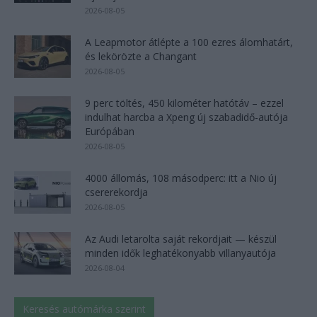
2026-08-05
A Leapmotor átlépte a 100 ezres álomhatárt,
és lekörözte a Changant
2026-08-05
9 perc töltés, 450 kilométer hatótáv – ezzel
indulhat harcba a Xpeng új szabadidő-autója
Európában
2026-08-05
4000 állomás, 108 másodperc: itt a Nio új
csererekordja
2026-08-05
Az Audi letarolta saját rekordjait — készül
minden idők leghatékonyabb villanyautója
2026-08-04
Keresés autómárka szerint