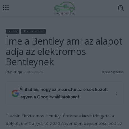
Bentley
Elektromos autó
Íme a Bentley ami az alapot
adja az elektromos
Bentleynek
Írta:
Eriqo
-
2022-08-24
0 hozzászólás
Állítsd be, hogy az e-cars.hu az elsők között
›
legyen a Google-találatokban!
Tisztán Elektromos Bentley. Érdemes kicsit ízlelgetni a
dolgot, mert a gyártó 2020 novemberi bejelentése volt az