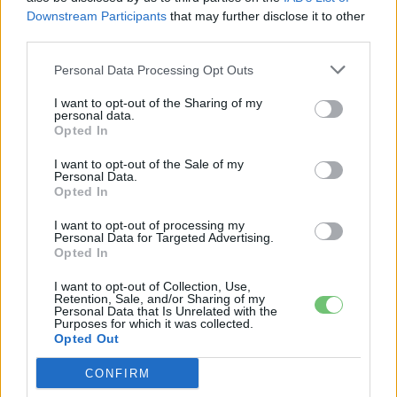
Downstream Participants
that may further disclose it to other
third parties.
KAPCSOLÓDÓ CIKKEK
TÖBB A SZERZŐTŐL
Personal Data Processing Opt Outs
97,6 százalékon áll Norvégia
I want to opt-out of the Sharing of my
villanyautó-aránya – közben
personal data.
Elektromos
átrendeződött a márkák sorrendje
Opted In
autó
I want to opt-out of the Sale of my
25 százalékkal sűrűbb energiát rejt az
Personal Data.
Opted In
európai szilárdtest-akkumulátor
Akkumulátor
I want to opt-out of processing my
Personal Data for Targeted Advertising.
Opted In
Dánia utolérte Norvégiát: már náluk is
szinte csak elektromos autót vesznek
I want to opt-out of Collection, Use,
Elektromos
Retention, Sale, and/or Sharing of my
az emberek
autó
Personal Data that Is Unrelated with the
Purposes for which it was collected.
Opted Out
CONFIRM