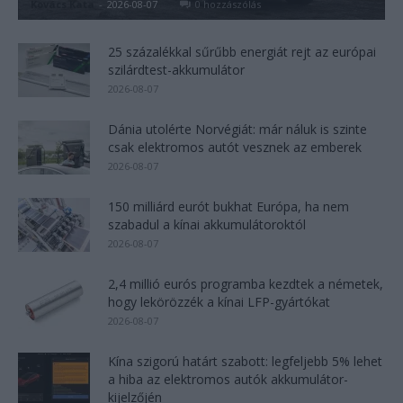
Kovács Kata
-
2026-08-07
0 hozzászólás
25 százalékkal sűrűbb energiát rejt az európai
szilárdtest-akkumulátor
2026-08-07
Dánia utolérte Norvégiát: már náluk is szinte
csak elektromos autót vesznek az emberek
2026-08-07
150 milliárd eurót bukhat Európa, ha nem
szabadul a kínai akkumulátoroktól
2026-08-07
2,4 millió eurós programba kezdtek a németek,
hogy lekörözzék a kínai LFP-gyártókat
2026-08-07
Kína szigorú határt szabott: legfeljebb 5% lehet
a hiba az elektromos autók akkumulátor-
kijelzőjén