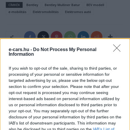
CÍMKÉK
Bentley
Bentley Mulliner Batur
BEV modell
e-mobilitás
Elektromobilitás
Elektromos autó
e-cars.hu -
Do Not Process My Personal
Information
If you wish to opt-out of the sale, sharing to third parties, or
processing of your personal or sensitive information for
targeted advertising by us, please use the below opt-out
section to confirm your selection. Please note that after your
opt-out request is processed you may continue seeing
interest-based ads based on personal information utilized by
Eriqo
us or personal information disclosed to third parties prior to
your opt-out. You may separately opt-out of the further
Főállásban Informatikus kocka, de lelkében elkötelezett gamer,
disclosure of your personal information by third parties on the
kütyü és immár e-autó rajongó!
IAB’s list of downstream participants. This information may
also be disclosed by us to third parties on the
IAB’s List of