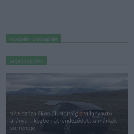
Kapcsolat - Médiaajánlat
Legutolsó postok
97,6 százalékon áll Norvégia villanyautó-
aránya – közben átrendeződött a márkák
sorrendje