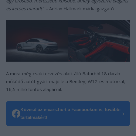
egy erősebb, merészebb külsőbe, amely egyszerre elegáns
és kecses maradt
.” – Adrian Hallmark márkaigazgató.
A most még csak tervezés alatt álló Baturból 18 darab
működő autót gyárt majd le a Bentley, W12-es motorral,
16,5 millió fontos alapárral.
Kövesd az e-cars.hu-t a Facebookon is, további
›
tartalmakért!