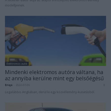
A Mulliner Batur adja az alapot a közeljövő elektromos Bentley
modelljeinek.
Elektromos autó
Mindenki elektromos autóra váltana, ha
az annyiba kerülne mint egy belsőégésű
Eriqo
-
2022-07-06
0
Legalábbis Angliában, derül ki egy közvélemény-kutatásból.