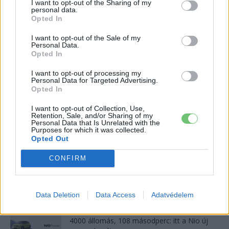
I want to opt-out of the Sharing of my
personal data.
Opted In
21 ezer előrendelés 20 óra alatt: a kínaiak
megrohanták az MG...
I want to opt-out of the Sale of my
Personal Data.
2026-08-04
Opted In
A Leapmotor átlépte a 100 ezres
I want to opt-out of processing my
Personal Data for Targeted Advertising.
álomhatárt, és lekörözte a Changant
Opted In
2026-08-05
I want to opt-out of Collection, Use,
Retention, Sale, and/or Sharing of my
A Volkswagen bedobta azt a lapot Kínában,
Personal Data that Is Unrelated with the
Purposes for which it was collected.
amivel a helyi EV-gyártókat...
Opted Out
2026-08-04
CONFIRM
Az Audi letarolta saját rekordjait — készül
minden idők leghatékonyabb villanyautója
2026-08-04
Data Deletion
Data Access
Adatvédelem
4000 állomás, 108 másodperc: itt a Nio új