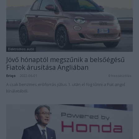
Elektromos autó
Jövő hónaptól megszűnik a belsőégésű
Fiatok árusítása Angliában
Eriqo
-
2022-06-01
0 hozzászólás
A csak benzines erőforrás július 1. után el fog tűnni a Fiat angol
kínálatából.