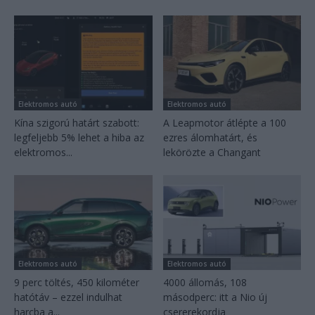
Elektromos autó
Elektromos autó
Kína szigorú határt szabott:
A Leapmotor átlépte a 100
legfeljebb 5% lehet a hiba az
ezres álomhatárt, és
elektromos...
lekörözte a Changant
Elektromos autó
Elektromos autó
9 perc töltés, 450 kilométer
4000 állomás, 108
hatótáv – ezzel indulhat
másodperc: itt a Nio új
harcba a...
csererekordja