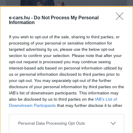
e-cars.hu -
Do Not Process My Personal
Information
Elektromos autó
Dollármilliárdokat költ elektromos
If you wish to opt-out of the sale, sharing to third parties, or
autókra a Honda
processing of your personal or sensitive information for
targeted advertising by us, please use the below opt-out
Eriqo
-
2022-04-13
0 hozzászólás
section to confirm your selection. Please note that after your
Milliárdokat költ el a Honda a nagy terv megvalósítására.
opt-out request is processed you may continue seeing
interest-based ads based on personal information utilized by
us or personal information disclosed to third parties prior to
Legolvasottabb cikkek
your opt-out. You may separately opt-out of the further
disclosure of your personal information by third parties on the
Kína szigorú határt szabott: legfeljebb 5%
IAB’s list of downstream participants. This information may
lehet a hiba az elektromos...
also be disclosed by us to third parties on the
IAB’s List of
2026-08-05
Downstream Participants
that may further disclose it to other
third parties.
9 perc töltés, 450 kilométer hatótáv – ezzel
Personal Data Processing Opt Outs
indulhat harcba a...
2026-08-05