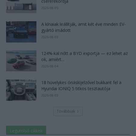
csererekordja
2026-08-05
A kínaiak leállítják, amit két éve minden EV-
gyártó imádott
2026-08-03
124%-kal nőtt a BYD exportja — ez lehet az
ok, amiért...
2026-08-04
18 hüvelykes óriáskijelzővel bukkant fel a
Hyundai IONIQ 5 titkos tesztautója
2026-08-03
Továbbiak
Legutolsó cikkek