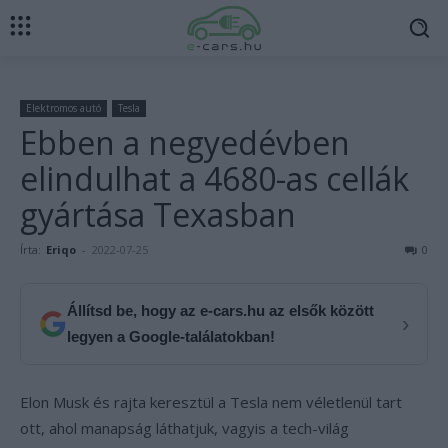
Elektromos autó
Tesla
Ebben a negyedévben
elindulhat a 4680-as cellák
gyártása Texasban
Írta:
Eriqo
-
2022-07-25
0
Állítsd be, hogy az e-cars.hu az elsők között
›
legyen a Google-találatokban!
Elon Musk és rajta keresztül a Tesla nem véletlenül tart
ott, ahol manapság láthatjuk, vagyis a tech-világ