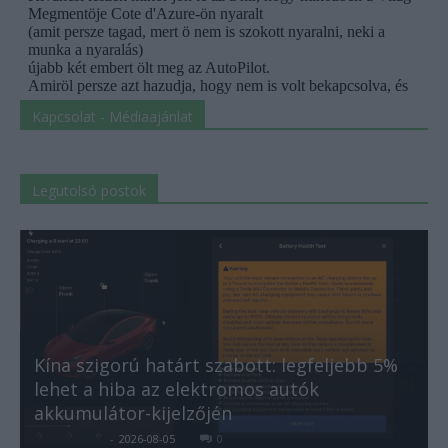
Kapcsolat - Médiaajánlat
Legutolsó postok
Kína szigorú határt szabott: legfeljebb 5%
lehet a hiba az elektromos autók
akkumulátor-kijelzőjén
Kovács Kata
-
2026-08-05
0