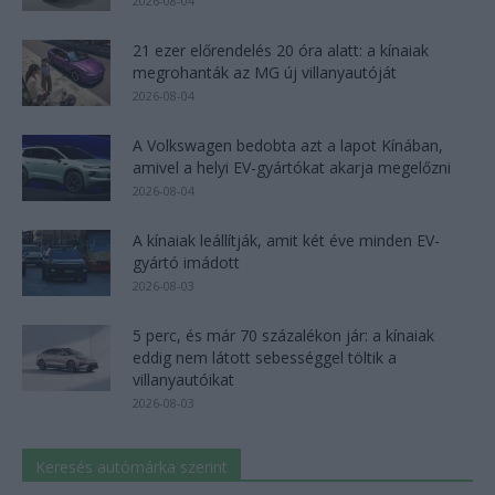
2026-08-04
21 ezer előrendelés 20 óra alatt: a kínaiak
megrohanták az MG új villanyautóját
2026-08-04
A Volkswagen bedobta azt a lapot Kínában,
amivel a helyi EV-gyártókat akarja megelőzni
2026-08-04
A kínaiak leállítják, amit két éve minden EV-
gyártó imádott
2026-08-03
5 perc, és már 70 százalékon jár: a kínaiak
eddig nem látott sebességgel töltik a
villanyautóikat
2026-08-03
Keresés autómárka szerint