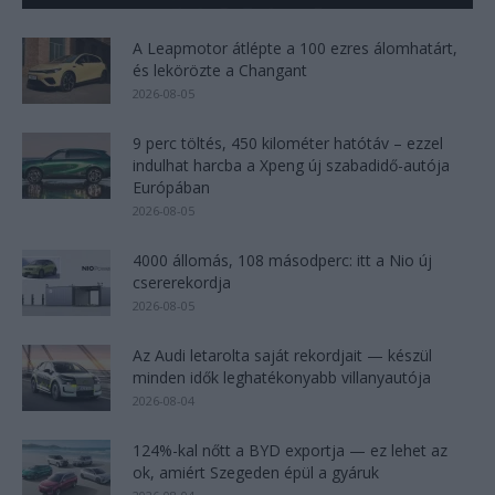
A Leapmotor átlépte a 100 ezres álomhatárt,
és lekörözte a Changant
2026-08-05
9 perc töltés, 450 kilométer hatótáv – ezzel
indulhat harcba a Xpeng új szabadidő-autója
Európában
2026-08-05
4000 állomás, 108 másodperc: itt a Nio új
csererekordja
2026-08-05
Az Audi letarolta saját rekordjait — készül
minden idők leghatékonyabb villanyautója
2026-08-04
124%-kal nőtt a BYD exportja — ez lehet az
ok, amiért Szegeden épül a gyáruk