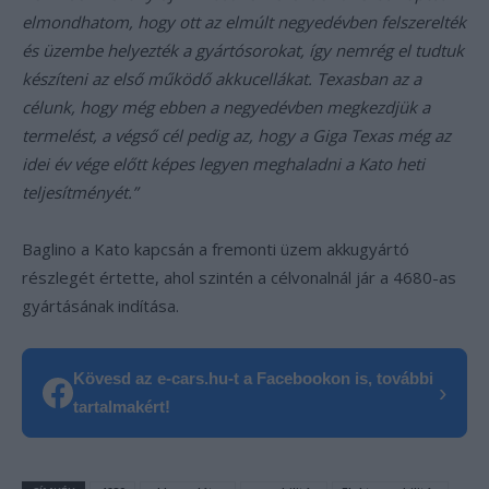
elmondhatom, hogy ott az elmúlt negyedévben felszerelték
és üzembe helyezték a gyártósorokat, így nemrég el tudtuk
készíteni az első működő akkucellákat. Texasban az a
célunk, hogy még ebben a negyedévben megkezdjük a
termelést, a végső cél pedig az, hogy a Giga Texas még az
idei év vége előtt képes legyen meghaladni a Kato heti
teljesítményét.”
Baglino a Kato kapcsán a fremonti üzem akkugyártó
részlegét értette, ahol szintén a célvonalnál jár a 4680-as
gyártásának indítása.
Kövesd az e-cars.hu-t a Facebookon is, további
›
tartalmakért!