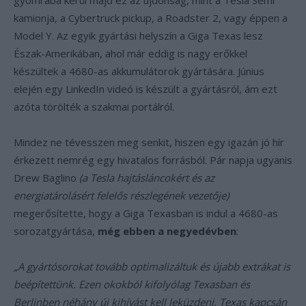
gyomrába kerül majd ez az újdonság, mint a Tesla Semi
kamionja, a Cybertruck pickup, a Roadster 2, vagy éppen a
Model Y. Az egyik gyártási helyszín a Giga Texas lesz
Észak-Amerikában, ahol már eddig is nagy erőkkel
készültek a 4680-as akkumulátorok gyártására. Június
elején egy LinkedIn videó is készült a gyártásról, ám ezt
azóta törölték a szakmai portálról.
Mindez ne tévesszen meg senkit, hiszen egy igazán jó hír
érkezett nemrég egy hivatalos forrásból. Pár napja ugyanis
Drew Baglino
(a Tesla hajtásláncokért és az
energiatárolásért felelős részlegének vezetője)
megerősítette, hogy a Giga Texasban is indul a 4680-as
sorozatgyártása,
még ebben a negyedévben
:
„A gyártósorokat tovább optimalizáltuk és újabb extrákat is
beépítettünk. Ezen okokból kifolyólag Texasban és
Berlinben néhány új kihívást kell leküzdeni. Texas kapcsán