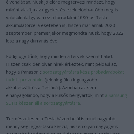
élvonalában. Musk jó előre megtervezi mindazt, hogy
miként alakítja az ügyeket és ezek előbb-utóbb meg is
valósulnak. Így van ez a forradalmi 4680-as Tesla
akkumulátorcella esetében is, hiszen már annak 2020
szeptemberi premierjekor megmondta Musk, hogy 2022
lesz a nagy durranás éve.
Eddig úgy tűnik, hogy minden a tervek szerint halad.
Hiszen csak idén olyan hírek érkeztek, mint például az,
hogy a Panasonic
sorozatgyártásra kész próbadarabokat
tudott prezentálni
(jelenleg ők a legnagyobb
akkubeszállítók a Teslánál). Azonban az sem
elhanyagolandó, hogy a külsős bérgyártók, mint
a Samsung
SDI is készen áll a sorozatgyártásra
.
Természetesen a Tesla házon belül is minél nagyobb
mennyiség legyártásra készül, hiszen olyan nagyágyúk