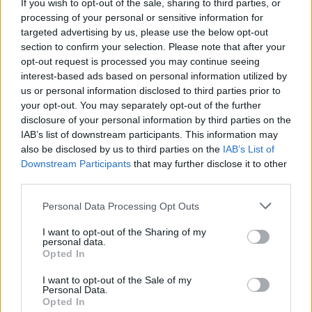
If you wish to opt-out of the sale, sharing to third parties, or
processing of your personal or sensitive information for
KAPCSOLÓDÓ CIKKEK
TÖBB A SZERZŐTŐL
targeted advertising by us, please use the below opt-out
section to confirm your selection. Please note that after your
Kína szigorú határt szabott: legfeljebb
opt-out request is processed you may continue seeing
interest-based ads based on personal information utilized by
5% lehet a hiba az elektromos autók
Elektromos
us or personal information disclosed to third parties prior to
akkumulátor-kijelzőjén
autó
your opt-out. You may separately opt-out of the further
disclosure of your personal information by third parties on the
A Leapmotor átlépte a 100 ezres
IAB’s list of downstream participants. This information may
álomhatárt, és lekörözte a Changant
also be disclosed by us to third parties on the
IAB’s List of
Elektromos
autó
Downstream Participants
that may further disclose it to other
third parties.
9 perc töltés, 450 kilométer hatótáv –
Personal Data Processing Opt Outs
ezzel indulhat harcba a Xpeng új
Elektromos
szabadidő-autója Európában
autó
I want to opt-out of the Sharing of my
personal data.
Opted In
I want to opt-out of the Sale of my
Personal Data.
Opted In