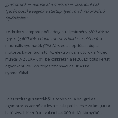
gyártottunk és adtunk át a szerencsés vásárlóinknak.
Igazán büszke vagyok a startup ilyen rövid, rekordidejű
fejlődésére.”
Technika szempontjából eddig a teljesítmény
(200 kW az
egy, míg 400 kW a dupla motoros kiadás esetében)
, a
maximális nyomaték
(768 Nm)
és az opciósan dupla
motoros kivitel tudható. Az elektromos motorok a Nidec
munkái. A ZEEKR 001-be konkrétan a Ni200Ex típus került,
egyenként 200 kW teljesítménnyel és 384 Nm
nyomatékkal.
Felszereltségi szintekből is több van, a beugró az
egymotoros verzió 86 kWh-s akkupakkal és 526 km (NEDC)
hatótávval. Kezdőára valahol 44.000 dollár környékén