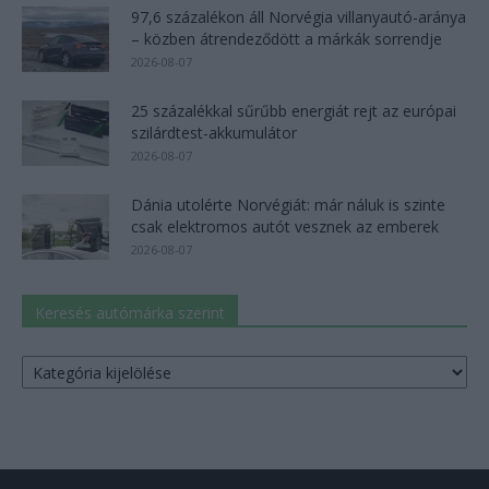
97,6 százalékon áll Norvégia villanyautó-aránya
– közben átrendeződött a márkák sorrendje
2026-08-07
25 százalékkal sűrűbb energiát rejt az európai
szilárdtest-akkumulátor
2026-08-07
Dánia utolérte Norvégiát: már náluk is szinte
csak elektromos autót vesznek az emberek
2026-08-07
Keresés autómárka szerint
Keresés
autómárka
szerint