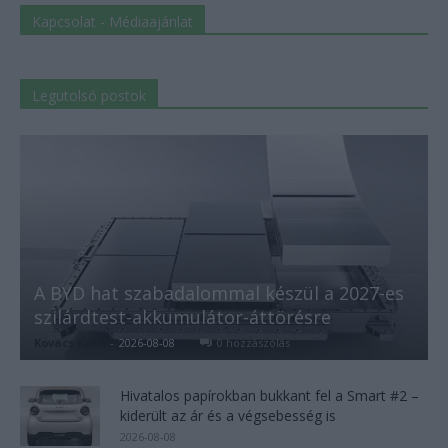
Kapcsolat - Médiaajánlat
Legutolsó postok
A BYD hat szabadalommal készül a 2027-es
szilárdtest-akkumulátor-áttörésre
Kovács Kata
-
2026-08-08
0 hozzászólás
Hivatalos papírokban bukkant fel a Smart #2 –
kiderült az ár és a végsebesség is
2026-08-08