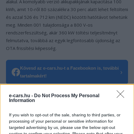
alakul. A komolyabb verzió akkupakkjának kapacitása 100
kWh, amit 10-ről 80 százalékra 30 perc alatt lehet feltölteni
és azzal 526 és 712 km (NEDC) közötti hatótávot tehetünk
meg. Minden 001 tulajdonsága a 800 V-os
rendszerfeszültség, akár 360 kW töltési teljesítményt
felmutatva, továbbá az egyik legfontosabb újdonság az
OTA frissítési képesség.
Kövesd az e-cars.hu-t a Facebookon is, további
›
tartalmakért!
e-cars.hu -
Do Not Process My Personal
CÍMKÉK
Eladási statisztika
Elektromobilitás
Elektromos autó
Information
geely
Gyártás
gyártásinditás
kínai elektromos autó
Zeekr 001
If you wish to opt-out of the sale, sharing to third parties, or
processing of your personal or sensitive information for
targeted advertising by us, please use the below opt-out
section to confirm your selection. Please note that after your