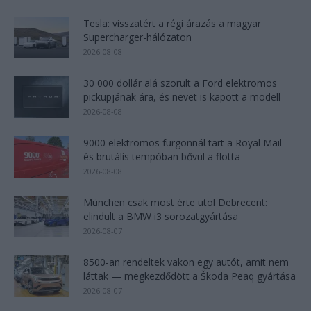
Tesla: visszatért a régi árazás a magyar
Supercharger-hálózaton
2026-08-08
30 000 dollár alá szorult a Ford elektromos
pickupjának ára, és nevet is kapott a modell
2026-08-08
9000 elektromos furgonnál tart a Royal Mail —
és brutális tempóban bővül a flotta
2026-08-08
München csak most érte utol Debrecent:
elindult a BMW i3 sorozatgyártása
2026-08-07
8500-an rendeltek vakon egy autót, amit nem
láttak — megkezdődött a Škoda Peaq gyártása
2026-08-07