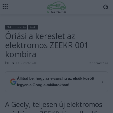
Elektromos autó
Zeekr
Óriási a kereslet az
elektromos ZEEKR 001
kombira
Írta:
Eriqo
-
2021-12-08
2 hozzászólás
Állítsd be, hogy az e-cars.hu az elsők között
›
legyen a Google-találatokban!
A Geely, teljesen új elektromos