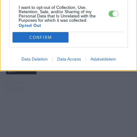
2027-es szilárdtest-akkumulátor-
I want to opt-out of Collection, Use,
áttörésre
Retention, Sale, and/or Sharing of my
Akkumulátor
Personal Data that Is Unrelated with the
Purposes for which it was collected.
Opted Out
Hivatalos papírokban bukkant fel a
Smart #2 – kiderült az ár és a
CONFIRM
Elektromos
végsebesség is
autó
Tesla: visszatért a régi árazás a magyar
Data Deletion
Data Access
Adatvédelem
Supercharger-hálózaton
Elektromos
autó