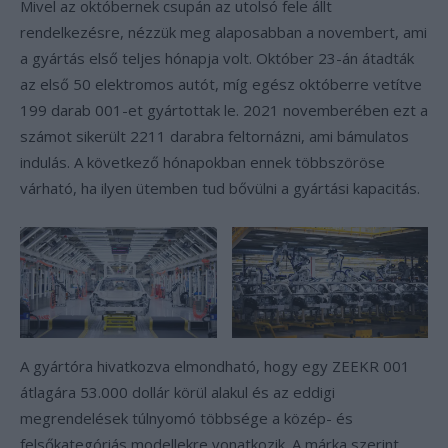
Mivel az októbernek csupán az utolsó fele állt
rendelkezésre, nézzük meg alaposabban a novembert, ami
a gyártás első teljes hónapja volt. Október 23-án átadták
az első 50 elektromos autót, míg egész októberre vetítve
199 darab 001-et gyártottak le. 2021 novemberében ezt a
számot sikerült 2211 darabra feltornázni, ami bámulatos
indulás. A következő hónapokban ennek többszöröse
várható, ha ilyen ütemben tud bővülni a gyártási kapacitás.
A gyártóra hivatkozva elmondható, hogy egy ZEEKR 001
átlagára 53.000 dollár körül alakul és az eddigi
megrendelések túlnyomó többsége a közép- és
felsőkategóriás modellekre vonatkozik. A márka szerint