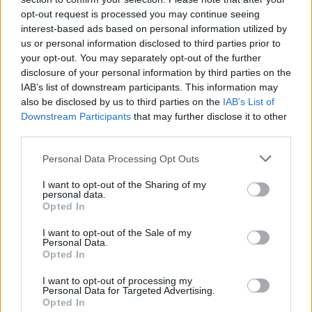
opt-out request is processed you may continue seeing
interest-based ads based on personal information utilized by
us or personal information disclosed to third parties prior to
your opt-out. You may separately opt-out of the further
disclosure of your personal information by third parties on the
IAB’s list of downstream participants. This information may
also be disclosed by us to third parties on the
IAB’s List of
Downstream Participants
that may further disclose it to other
third parties.
Personal Data Processing Opt Outs
Eriqo
I want to opt-out of the Sharing of my
Főállásban Informatikus kocka, de lelkében elkötelezett gamer,
personal data.
Opted In
kütyü és immár e-autó rajongó!
I want to opt-out of the Sale of my
Personal Data.
Opted In
KAPCSOLÓDÓ CIKKEK
TÖBB A SZERZŐTŐL
I want to opt-out of processing my
Personal Data for Targeted Advertising.
Opted In
A BYD hat szabadalommal készül a