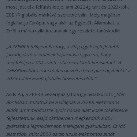
most jött el a felfutás ideje, ami 2022-ig tart és 2023-tól a
ZEEKR globális márkává szeretne válni. Mely magában
foglalhatja Európát vagy akár az Egyesült Államokat is.
Erről a márka nyilatkozatának egy részlete tanúskodik:
„A ZEEKR Intelligent Factory, a világ egyik legfejlettebb
járműgyártó üzemének kapacitása egyre nő, hogy
megfeleljen a 001 iránti soha nem látott keresletnek. A
ZEEKRtovábbra is kiemelten kezeli a helyi piaci ügyfeleket a
2023-tól tervezett globális bevezetés előtt.”
Andy An, a ZEEKR vezérigazgatója így nyilatkozott:
„Idén
áprilisban mutattuk be a világnak a ZEEKR elektromos
autót, amit mindössze nyolc hónap alatt közel tökéletesre
fejlesztettünk. Majd októberben megkezdtük a 001
gyártását a legmodernebb intelligens gyárunkban. Ez idő
alatt több, mint 2000 darab luxus elektromos autót