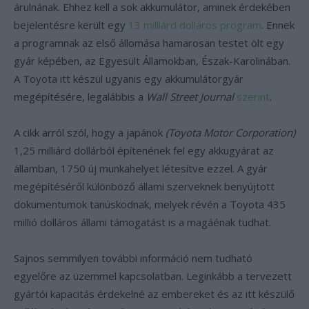
árulnának. Ehhez kell a sok akkumulátor, aminek érdekében
bejelentésre került egy
13 milliárd dolláros program
. Ennek
a programnak az első állomása hamarosan testet ölt egy
gyár képében, az Egyesült Államokban, Észak-Karolinában.
A Toyota itt készül ugyanis egy akkumulátorgyár
megépítésére, legalábbis a
Wall Street Journal
szerint
.
A cikk arról szól, hogy a japánok
(Toyota Motor Corporation)
1,25 milliárd dollárból építenének fel egy akkugyárat az
államban, 1750 új munkahelyet létesítve ezzel. A gyár
megépítéséről különböző állami szerveknek benyújtott
dokumentumok tanúskodnak, melyek révén a Toyota 435
millió dolláros állami támogatást is a magáénak tudhat.
Sajnos semmilyen további információ nem tudható
egyelőre az üzemmel kapcsolatban. Leginkább a tervezett
gyártói kapacitás érdekelné az embereket és az itt készülő