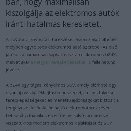
ban, hogy maximálisan
kiszolgálja az elektromos autók
iránti hatalmas keresletet.
A Toyota villanyosítási törekvései lassan alakot öltenek,
melyben egyre több elektromos autó szerepel. Az első
játékos a hamarosan kapható tisztán elektromos bZ4X,
melyet akár
a magyar kereskedésekben is
fellelhetünk
jövőre.
A bZ4X egy tágas, kényelmes SUV, amely elérhető egy
olyan új összkerékhajtási rendszerrel, ami osztályelső
terepképességeket és menettulajdonságokat biztosít a
tengelyeket külön-külön hajtó elektromotorok révén.
Letisztult, dinamikus és erőteljes külső formaterve
visszatükrözi modern elektromos kialakítását és SUV
státuszát.