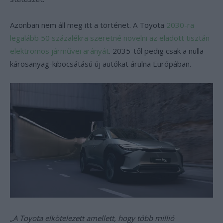
Azonban nem áll meg itt a történet. A Toyota
2030-ra
legalább 50 százalékra szeretné növelni az eladott tisztán
elektromos járművei arányát
. 2035-től pedig csak a nulla
károsanyag-kibocsátású új autókat árulna Európában.
„A Toyota elkötelezett amellett, hogy több millió