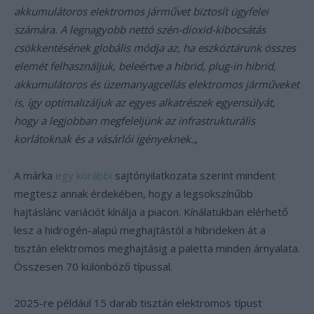
akkumulátoros elektromos járművet biztosít ügyfelei
számára. A legnagyobb nettó szén-dioxid-kibocsátás
csökkentésének globális módja az, ha eszköztárunk összes
elemét felhasználjuk, beleértve a hibrid, plug-in hibrid,
akkumulátoros és üzemanyagcellás elektromos járműveket
is, így optimalizáljuk az egyes alkatrészek egyensúlyát,
hogy a legjobban megfeleljünk az infrastrukturális
korlátoknak és a vásárlói igényeknek.„
A márka
egy korábbi
sajtónyilatkozata szerint mindent
megtesz annak érdekében, hogy a legsokszínűbb
hajtáslánc variációt kínálja a piacon. Kínálatukban elérhető
lesz a hidrogén-alapú meghajtástól a hibrideken át a
tisztán elektromos meghajtásig a paletta minden árnyalata.
Összesen 70 különböző típussal.
2025-re például 15 darab tisztán elektromos típust