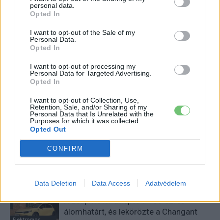
personal data.
Opted In
I want to opt-out of the Sale of my
Personal Data.
Opted In
Eriqo
I want to opt-out of processing my
Főállásban Informatikus kocka, de lelkében elkötelezett gamer,
Personal Data for Targeted Advertising.
Opted In
kütyü és immár e-autó rajongó!
I want to opt-out of Collection, Use,
Retention, Sale, and/or Sharing of my
Personal Data that Is Unrelated with the
Purposes for which it was collected.
KAPCSOLÓDÓ CIKKEK
TÖBB A SZERZŐTŐL
Opted Out
CONFIRM
Kína szigorú határt szabott: legfeljebb
5% lehet a hiba az elektromos autók
Elektromos
akkumulátor-kijelzőjén
autó
Data Deletion
Data Access
Adatvédelem
A Leapmotor átlépte a 100 ezres
álomhatárt, és lekörözte a Changant
Elektromos