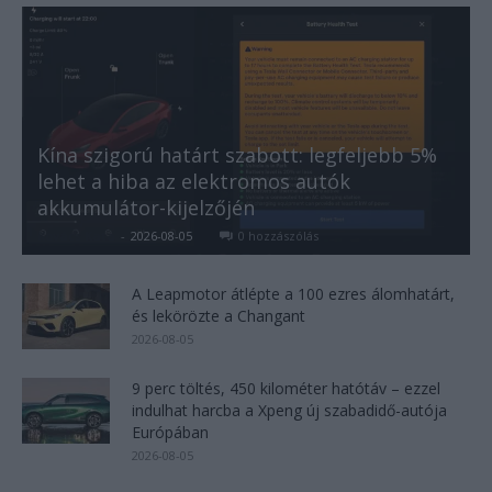
Kína szigorú határt szabott: legfeljebb 5%
lehet a hiba az elektromos autók
akkumulátor-kijelzőjén
Kovács Kata
-
2026-08-05
0 hozzászólás
A Leapmotor átlépte a 100 ezres álomhatárt,
és lekörözte a Changant
2026-08-05
9 perc töltés, 450 kilométer hatótáv – ezzel
indulhat harcba a Xpeng új szabadidő-autója
Európában
2026-08-05