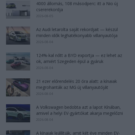
4000 állomás, 108 másodperc: itt a Nio új
csererekordja
2026-08-05
Az Audi letarolta saját rekordjait — készül
minden idők leghatékonyabb villanyautója
2026-08-04
124%-kal nőtt a BYD exportja — ez lehet az
ok, amiért Szegeden épül a gyáruk
2026-08-04
21 ezer előrendelés 20 óra alatt: a kínaiak
megrohanták az MG új villanyautóját
2026-08-04
A Volkswagen bedobta azt a lapot Kínában,
amivel a helyi EV-gyártókat akarja megelőzni
2026-08-04
A kínaiak leállítják, amit két éve minden EV-