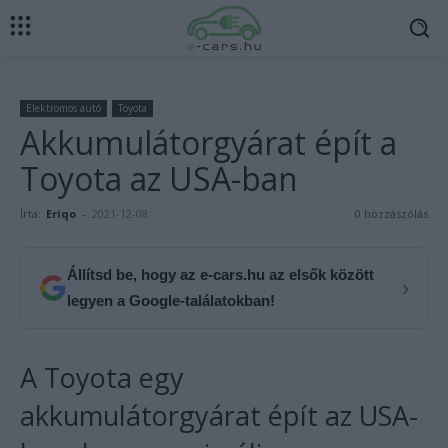
Elektromos autó
Toyota
Akkumulátorgyárat épít a
Toyota az USA-ban
Írta:
Eriqo
-
2021-12-08
0 hozzászólás
Állítsd be, hogy az e-cars.hu az elsők között
›
legyen a Google-találatokban!
A Toyota egy
akkumulátorgyárat épít az USA-