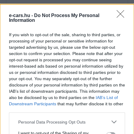
e-cars.hu -
Do Not Process My Personal
Information
If you wish to opt-out of the sale, sharing to third parties, or
Kövesd az e-cars.hu-t a Facebookon is, további
›
processing of your personal or sensitive information for
tartalmakért!
targeted advertising by us, please use the below opt-out
section to confirm your selection. Please note that after your
opt-out request is processed you may continue seeing
interest-based ads based on personal information utilized by
CÍMKÉK
akkumulátor
akkumulátorgyár
Elektromobilitás
us or personal information disclosed to third parties prior to
Elektromos autó
Toyota
USA
Wall street Journal
your opt-out. You may separately opt-out of the further
disclosure of your personal information by third parties on the
IAB’s list of downstream participants. This information may
also be disclosed by us to third parties on the
IAB’s List of
Downstream Participants
that may further disclose it to other
third parties.
Personal Data Processing Opt Outs
I want to opt-out of the Sharing of my