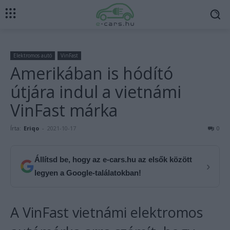
Elektromos autó
VinFast
Amerikában is hódító
útjára indul a vietnámi
VinFast márka
Írta:
Eriqo
-
2021-10-17
0
Állítsd be, hogy az e-cars.hu az elsők között
›
legyen a Google-találatokban!
A VinFast vietnámi elektromos