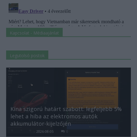
Kapcsolat - Médiaajánlat
Legutolsó postok
Kína szigorú határt szabott: legfeljebb 5%
lehet a hiba az elektromos autók
akkumulátor-kijelzőjén
Kovács Kata
-
2026-08-05
0