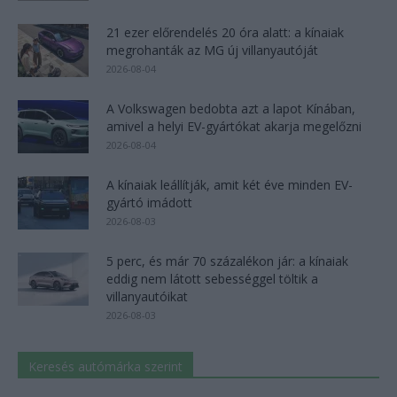
21 ezer előrendelés 20 óra alatt: a kínaiak
megrohanták az MG új villanyautóját
2026-08-04
A Volkswagen bedobta azt a lapot Kínában,
amivel a helyi EV-gyártókat akarja megelőzni
2026-08-04
A kínaiak leállítják, amit két éve minden EV-
gyártó imádott
2026-08-03
5 perc, és már 70 százalékon jár: a kínaiak
eddig nem látott sebességgel töltik a
villanyautóikat
2026-08-03
Keresés autómárka szerint