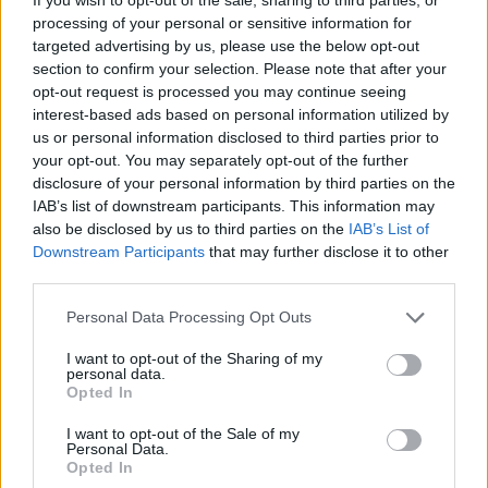
vinfast
processing of your personal or sensitive information for
targeted advertising by us, please use the below opt-out
section to confirm your selection. Please note that after your
opt-out request is processed you may continue seeing
interest-based ads based on personal information utilized by
us or personal information disclosed to third parties prior to
your opt-out. You may separately opt-out of the further
disclosure of your personal information by third parties on the
IAB’s list of downstream participants. This information may
also be disclosed by us to third parties on the
IAB’s List of
Downstream Participants
that may further disclose it to other
third parties.
Personal Data Processing Opt Outs
I want to opt-out of the Sharing of my
Eriqo
personal data.
Opted In
Főállásban Informatikus kocka, de lelkében elkötelezett gamer,
kütyü és immár e-autó rajongó!
I want to opt-out of the Sale of my
Personal Data.
Opted In