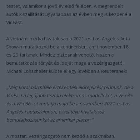
testet, valamikor a jövő év első felében. A megrendelt
autók kiszállítását ugyanabban az évben meg is kezdené a
VinFast.
A vietnámi márka hivatalosan a 2021-es Los Angeles Auto
Show-n mutatkozna be a kontinensen, amit november 18
és 29 tartanak. Mindez biztosnak vehető, hiszen a
bemutatkozás tényét és idejét maga a vezérigazgató,
Michael Lohscheller küldte el egy levélben a Reutersnek:
„Még korai bármiféle értékesítési előrejelzést tennünk, de a
VinFast a legújabb tisztán elektromos modelleket, a VF e35
és a VF e36 -ot mutatja majd be a novemberi 2021-es Los
Angeles-i autószalonon, ezzel téve hivatalossá
bemutatkozásunkat az amerikai piacon.”
A mostani vezérigazgató nem kezdő a szakmában.