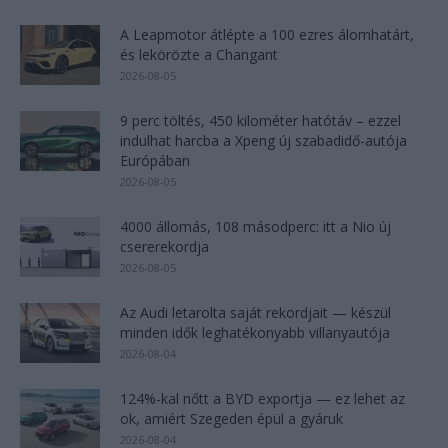
A Leapmotor átlépte a 100 ezres álomhatárt,
és lekörözte a Changant
2026-08-05
9 perc töltés, 450 kilométer hatótáv – ezzel
indulhat harcba a Xpeng új szabadidő-autója
Európában
2026-08-05
4000 állomás, 108 másodperc: itt a Nio új
csererekordja
2026-08-05
Az Audi letarolta saját rekordjait — készül
minden idők leghatékonyabb villanyautója
2026-08-04
124%-kal nőtt a BYD exportja — ez lehet az
ok, amiért Szegeden épül a gyáruk
2026-08-04