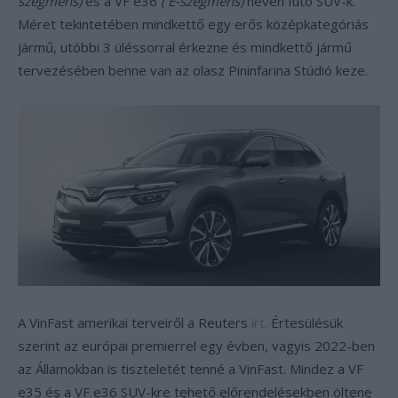
szegmens)
és a VF e36
( E-szegmens)
néven futó SUV-k.
Méret tekintetében mindkettő egy erős középkategóriás
jármű, utóbbi 3 üléssorral érkezne és mindkettő jármű
tervezésében benne van az olasz Pininfarina Stúdió keze.
A VinFast amerikai terveiről a Reuters
írt.
Értesülésük
szerint az európai premierrel egy évben, vagyis 2022-ben
az Államokban is tiszteletét tenné a VinFast. Mindez a VF
e35 és a VF e36 SUV-kre tehető előrendelésekben öltene