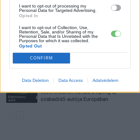
I want to opt-out of processing my
KAPCSOLÓDÓ CIKKEK
TÖBB A SZERZŐTŐL
Personal Data for Targeted Advertising.
Opted In
Kína szigorú határt szabott: legfeljebb
I want to opt-out of Collection, Use,
5% lehet a hiba az elektromos autók
Retention, Sale, and/or Sharing of my
Personal Data that Is Unrelated with the
Elektromos
akkumulátor-kijelzőjén
autó
Purposes for which it was collected.
Opted Out
A Leapmotor átlépte a 100 ezres
CONFIRM
álomhatárt, és lekörözte a Changant
Elektromos
autó
Data Deletion
Data Access
Adatvédelem
9 perc töltés, 450 kilométer hatótáv –
ezzel indulhat harcba a Xpeng új
Elektromos
szabadidő-autója Európában
autó