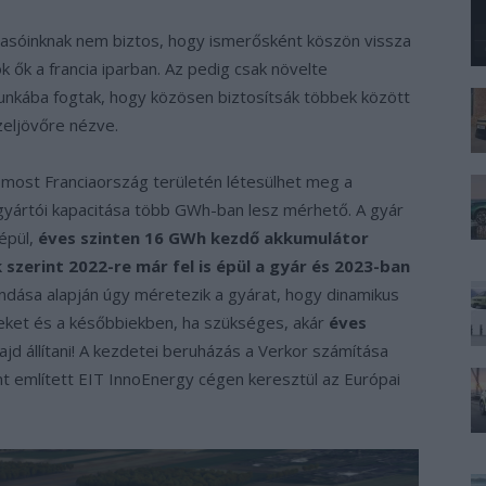
asóinknak nem biztos, hogy ismerősként köszön vissza
k ők a francia iparban. Az pedig csak növelte
munkába fogtak, hogy közösen biztosítsák többek között
zeljövőre nézve.
n most Franciaország területén létesülhet meg a
gyártói kapacitása több GWh-ban lesz mérhető. A gyár
lépül,
éves szinten 16 GWh kezdő akkumulátor
 szerint 2022-re már fel is épül a gyár és 2023-ban
ondása alapján úgy méretezik a gyárat, hogy dinamikus
yeket és a későbbiekben, ha szükséges, akár
éves
ajd állítani! A kezdetei beruházás a Verkor számítása
ent említett EIT InnoEnergy cégen keresztül az Európai