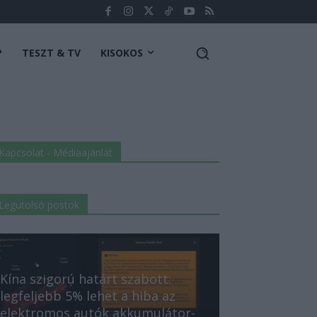
P
TESZT & TV
KISOKOS
Kapcsolat - Médiaajánlat
Legutolsó postok
Kína szigorú határt szabott:
legfeljebb 5% lehet a hiba az
elektromos autók akkumulátor-