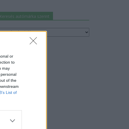
Keresés autómárka szerint
resés
utómárka
erint
sonal or
ection to
ou may
 personal
out of the
 downstream
B’s List of