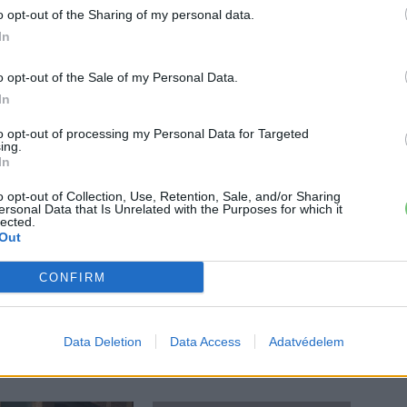
o opt-out of the Sharing of my personal data.
utó
Európa
Franciaország
Renault
verkor
In
o opt-out of the Sale of my Personal Data.
In
to opt-out of processing my Personal Data for Targeted
ing.
In
o opt-out of Collection, Use, Retention, Sale, and/or Sharing
ersonal Data that Is Unrelated with the Purposes for which it
lected.
Out
, de lelkében elkötelezett gamer, kütyü és immár e-autó rajongó!
CONFIRM
Data Deletion
Data Access
Adatvédelem
ŐL