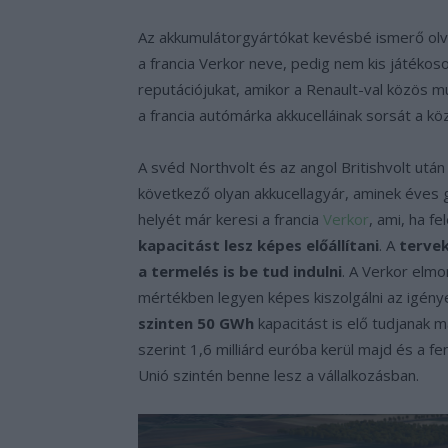
Az akkumulátorgyártókat kevésbé ismerő olv
a francia Verkor neve, pedig nem kis játékoso
reputációjukat, amikor a Renault-val közös 
a francia autómárka akkucelláinak sorsát a kö
A svéd Northvolt és az angol Britishvolt utá
következő olyan akkucellagyár, aminek éves 
helyét már keresi a francia
Verkor
, ami, ha fe
kapacitást lesz képes előállítani
. A
tervek
a termelés is be tud indulni
. A Verkor elm
mértékben legyen képes kiszolgálni az igén
szinten 50 GWh
kapacitást is elő tudjanak m
szerint 1,6 milliárd euróba kerül majd és a f
Unió szintén benne lesz a vállalkozásban.