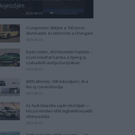
kijelzőjén
Kovács Kata
-
2026-08-05
0 hozzászólás
A Leapmotor átlépte a 100 ezres
álomhatárt, és lekörözte a Changant
2026-08-05
9 perc töltés, 450 kilométer hatótáv –
ezzel indulhat harcba a Xpeng új
szabadidő-autója Európában
2026-08-05
4000 állomás, 108 másodperc: itt a
Nio új csererekordja
2026-08-05
Az Audi letarolta saját rekordjait —
készül minden idők leghatékonyabb
villanyautója
2026-08-04
124%-kal nőtt a BYD exportja — ez