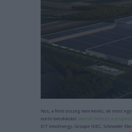
Nos, a fenti összeg nem kevés, de most egy k
eurós beruházást
sikerült behozni a projekt
EIT InnoEnergy, Groupe IDEC, Schneider Elec