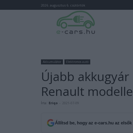
2026. augusztus 6. csütörtök
Akkumulátor
Elektromos autó
Újabb akkugyár 
Renault modell
Írta:
Eriqo
-
2021-07-09
Állítsd be, hogy az e-cars.hu az elsők