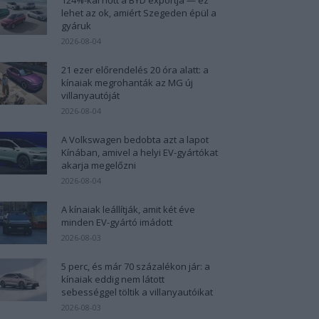
lehet az ok, amiért Szegeden épül a
gyáruk
2026-08-04
21 ezer előrendelés 20 óra alatt: a
kínaiak megrohanták az MG új
villanyautóját
2026-08-04
A Volkswagen bedobta azt a lapot
Kínában, amivel a helyi EV-gyártókat
akarja megelőzni
2026-08-04
A kínaiak leállítják, amit két éve
minden EV-gyártó imádott
2026-08-03
5 perc, és már 70 százalékon jár: a
kínaiak eddig nem látott
sebességgel töltik a villanyautóikat
2026-08-03