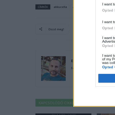
I want t
CÍMKÉK
akkucella
akkugyártás
Elektromos a
Opted 
I want t
Opted 
Oszd meg!
I want 
Advertis
Opted 
I want t
of my P
Eriqo
was col
Opted 
Főállásban Informatikus kocka
KAPCSOLÓDÓ CIKKEK
TÖBB A SZERZŐT