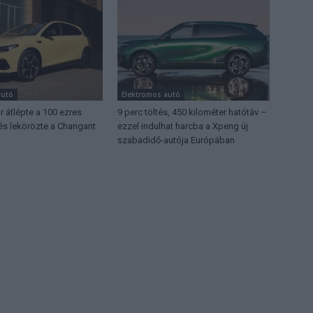
autó
Elektromos autó
 átlépte a 100 ezres
9 perc töltés, 450 kilométer hatótáv –
 és lekörözte a Changant
ezzel indulhat harcba a Xpeng új
szabadidő-autója Európában