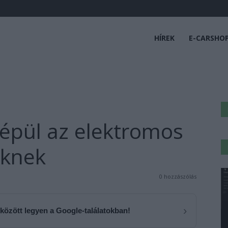
HÍREK
E-CARSHO
épül az elektromos
eknek
0 hozzászólás
›
 között legyen a Google-találatokban!