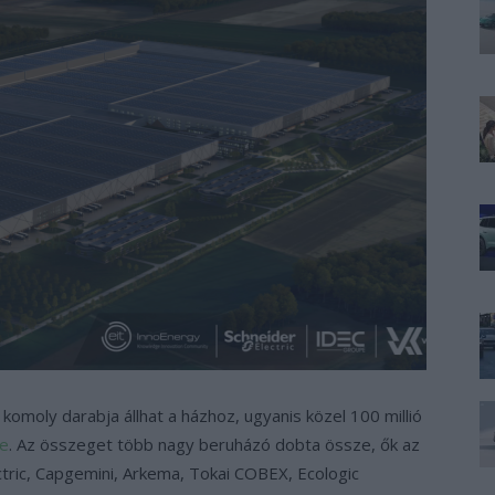
omoly darabja állhat a házhoz, ugyanis közel 100 millió
be
. Az összeget több nagy beruházó dobta össze, ők az
tric, Capgemini, Arkema, Tokai COBEX, Ecologic