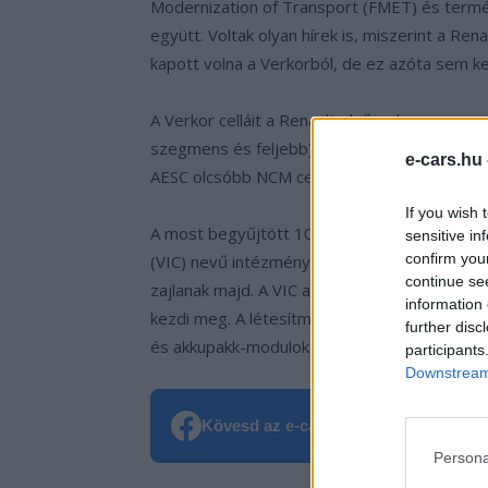
Modernization of Transport (FMET) és termés
együtt. Voltak olyan hírek is, miszerint a R
kapott volna a Verkorból, de ez azóta sem k
A Verkor celláit a Renault elsősorban az e-
szegmens és feljebb) autóiban használná, mí
e-cars.hu
AESC olcsóbb NCM celláit építené be.
If you wish 
A most begyűjtött 100 millió euróval a társ
sensitive in
confirm you
(VIC) nevű intézményébe, ahol elsősorban akk
continue se
zajlanak majd. A VIC a franciaországi Greno
information 
kezdi meg. A létesítményben az oktatási rés
further disc
és akkupakk-modulokat előállítani képes részle
participants
Downstream 
Kövesd az e-cars.hu-t a Facebookon is
Persona