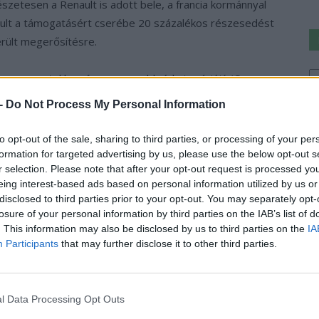
zetesen a Renault is adott bele, a francia kormánnyal
enault a támogatásért cserébe 20 százalékos részesedést
erült megerősítésre.
Ke
versenysportokban és a magasabb árkategóriájú (C
a
g az alacsonyabb árfekvésű modellekbe az Envision
sz
 -
Do Not Process My Personal Information
to opt-out of the sale, sharing to third parties, or processing of your per
aság megkezdi a beruházást a „Verkor Innovation Center”
formation for targeted advertising by us, please use the below opt-out s
r selection. Please note that after your opt-out request is processed y
ucellákkal kapcsolatos kutatások és fejlesztések
eing interest-based ads based on personal information utilized by us or
ble mellett épül majd meg, tevékenységét 2022-ben
disclosed to third parties prior to your opt-out. You may separately opt-
zlegek és laboratóriumok mellett egy teszt gyártósor
losure of your personal information by third parties on the IAB’s list of
g is alakul.
. This information may also be disclosed by us to third parties on the
IA
Participants
that may further disclose it to other third parties.
›
, további tartalmakért!
l Data Processing Opt Outs