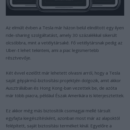
Az elmúlt évben a Tesla már házon belül elindított egy ilyen
ride-sharing szolgáltatást, amely 30 százalékkal sikerült
olcsóbbra, mint a vetélytársaké. Fő vetélytársnak pedig az
Uber-t lehet tekinteni, ami a piac legismertebb
résztvevője.
Két évvel ezelőtt már lehetett olvasni arról, hogy a Tesla
saját gépjármű-biztosítási projektjén dolgozik, amit akkor
Ausztráliában és Hong Kong-ban vezettek be, de azóta
már több piacra, például Észak Amerikára is kiterjesztettek.
Ez akkor még más biztosítók csomagjai mellé társult
egyfajta kiegészítésként, azonban most már az alapoktól
felépített, saját biztosítási terméket kínál. Egyelőre a