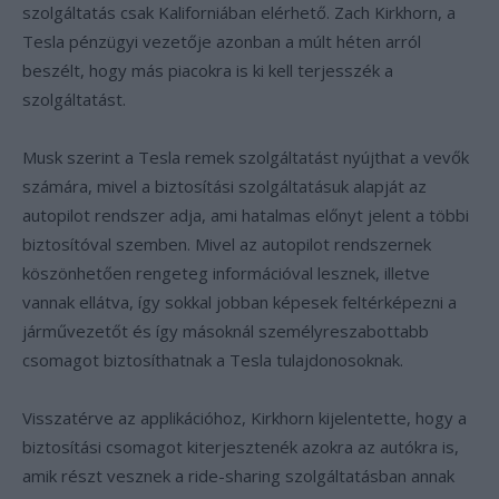
szolgáltatás csak Kaliforniában elérhető. Zach Kirkhorn, a
Tesla pénzügyi vezetője azonban a múlt héten arról
beszélt, hogy más piacokra is ki kell terjesszék a
szolgáltatást.
Musk szerint a Tesla remek szolgáltatást nyújthat a vevők
számára, mivel a biztosítási szolgáltatásuk alapját az
autopilot rendszer adja, ami hatalmas előnyt jelent a többi
biztosítóval szemben. Mivel az autopilot rendszernek
köszönhetően rengeteg információval lesznek, illetve
vannak ellátva, így sokkal jobban képesek feltérképezni a
járművezetőt és így másoknál személyreszabottabb
csomagot biztosíthatnak a Tesla tulajdonosoknak.
Visszatérve az applikációhoz, Kirkhorn kijelentette, hogy a
biztosítási csomagot kiterjesztenék azokra az autókra is,
amik részt vesznek a ride-sharing szolgáltatásban annak