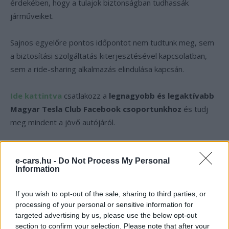
érdekében, hogy a tulajok biztonságban tudhassák
járműveiket.
Sajnos egyelőre pontos időpontot nem tudtunk meg, sem
a biztosítási szolgáltatás kiterjesztésével kapcsolatban,
sem a ride-sharing alkalmazás elindulása kapcsán.
Ide kattintva
csatlakozz a
legnagyobb és legaktívabb
Magyar Tesla Club Facebook csoportunkhoz
és tudj
meg mindent a jövő autójáról.
Kövesd az e-cars.hu-t a Facebookon is, további
e-cars.hu -
Do Not Process My Personal
›
Information
tartalmakért!
If you wish to opt-out of the sale, sharing to third parties, or
processing of your personal or sensitive information for
CÍMKÉK
Biztosítás
Elektromos autó
Tesla
targeted advertising by us, please use the below opt-out
section to confirm your selection. Please note that after your