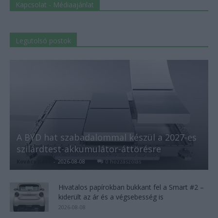
Kapcsolat - Médiaajánlat
Legutolsó postok
A BYD hat szabadalommal készül a 2027-es
szilárdtest-akkumulátor-áttörésre
Kovács Kata
-
2026-08-08
0 hozzászólás
Hivatalos papírokban bukkant fel a Smart #2 –
kiderült az ár és a végsebesség is
2026-08-08