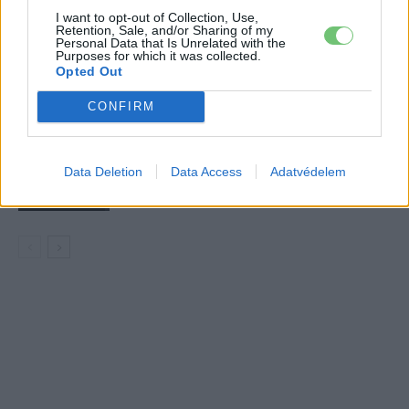
2027-es szilárdtest-akkumulátor-
I want to opt-out of Collection, Use,
áttörésre
Akkumulátor
Retention, Sale, and/or Sharing of my
Personal Data that Is Unrelated with the
Purposes for which it was collected.
Hivatalos papírokban bukkant fel a
Opted Out
Smart #2 – kiderült az ár és a
Elektromos
CONFIRM
végsebesség is
autó
Tesla: visszatért a régi árazás a magyar
Data Deletion
Data Access
Adatvédelem
Supercharger-hálózaton
Elektromos
autó