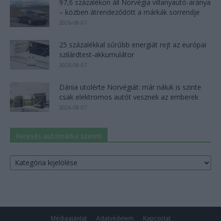
97,6 százalékon áll Norvégia villanyautó-aránya
– közben átrendeződött a márkák sorrendje
2026-08-07
25 százalékkal sűrűbb energiát rejt az európai
szilárdtest-akkumulátor
2026-08-07
Dánia utolérte Norvégiát: már náluk is szinte
csak elektromos autót vesznek az emberek
2026-08-07
Keresés autómárka szerint
Keresés
autómárka
szerint
Médiaajánlat
Adatvédelem
Kapcsolat