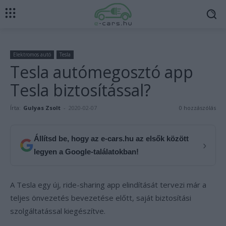
Elektromos autó
Tesla
Tesla autómegosztó app
Tesla biztosítással?
Írta:
Gulyas Zsolt
-
2020-02-07
0 hozzászólás
Állítsd be, hogy az e-cars.hu az elsők között
›
legyen a Google-találatokban!
A Tesla egy új, ride-sharing app elindítását tervezi már a
teljes önvezetés bevezetése előtt, saját biztosítási
szolgáltatással kiegészítve.