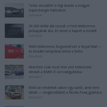
Tesla: visszatért a régi árazás a magyar
Supercharger-hálózaton
2026-08-08
30 000 dollár alá szorult a Ford elektromos
pickupjának ára, és nevet is kapott a modell
2026-08-08
9000 elektromos furgonnál tart a Royal Mail —
és brutális tempóban bővül a flotta
2026-08-08
München csak most érte utol Debrecent:
elindult a BMW i3 sorozatgyártása
2026-08-07
8500-an rendeltek vakon egy autót, amit nem
láttak — megkezdődött a Škoda Peaq gyártása
2026-08-07