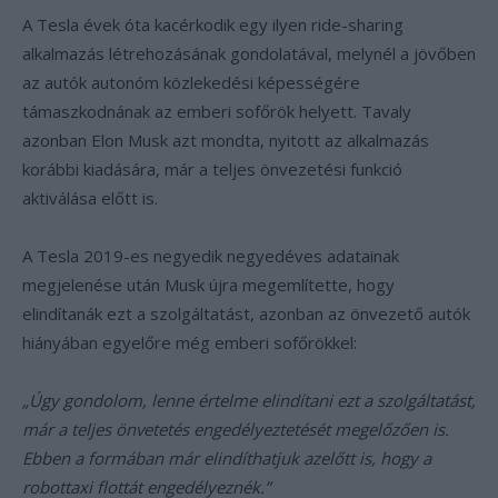
A Tesla évek óta kacérkodik egy ilyen ride-sharing
alkalmazás létrehozásának gondolatával, melynél a jövőben
az autók autonóm közlekedési képességére
támaszkodnának az emberi sofőrök helyett. Tavaly
azonban Elon Musk azt mondta, nyitott az alkalmazás
korábbi kiadására, már a teljes önvezetési funkció
aktiválása előtt is.
A Tesla 2019-es negyedik negyedéves adatainak
megjelenése után Musk újra megemlítette, hogy
elindítanák ezt a szolgáltatást, azonban az önvezető autók
hiányában egyelőre még emberi sofőrökkel:
„Úgy gondolom, lenne értelme elindítani ezt a szolgáltatást,
már a teljes önvetetés engedélyeztetését megelőzően is.
Ebben a formában már elindíthatjuk azelőtt is, hogy a
robottaxi flottát engedélyeznék.”