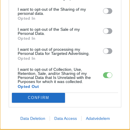
I want to opt-out of the Sharing of my
personal data.
Opted In
I want to opt-out of the Sale of my
Personal Data.
Opted In
I want to opt-out of processing my
Personal Data for Targeted Advertising.
Eriqo
Opted In
Főállásban Informatikus kocka, de lelkében elkötelezett gamer,
kütyü és immár e-autó rajongó!
I want to opt-out of Collection, Use,
Retention, Sale, and/or Sharing of my
Personal Data that Is Unrelated with the
Purposes for which it was collected.
Opted Out
KAPCSOLÓDÓ CIKKEK
TÖBB A SZERZŐTŐL
CONFIRM
124%-kal nőtt a BYD exportja — ez
lehet az ok, amiért Szegeden épül a
Data Deletion
Data Access
Adatvédelem
gyáruk
BYD