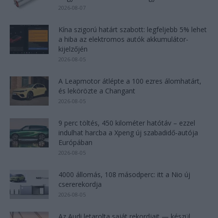
2026-08-07
Kína szigorú határt szabott: legfeljebb 5% lehet
a hiba az elektromos autók akkumulátor-
kijelzőjén
2026-08-05
A Leapmotor átlépte a 100 ezres álomhatárt,
és lekörözte a Changant
2026-08-05
9 perc töltés, 450 kilométer hatótáv – ezzel
indulhat harcba a Xpeng új szabadidő-autója
Európában
2026-08-05
4000 állomás, 108 másodperc: itt a Nio új
csererekordja
2026-08-05
Az Audi letarolta saját rekordjait — készül