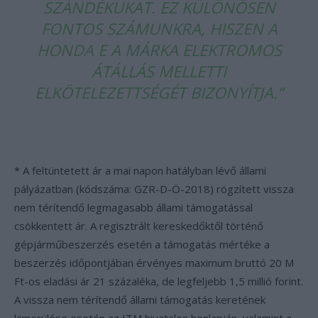
SZÁNDÉKUKAT. EZ KÜLÖNÖSEN
FONTOS SZÁMUNKRA, HISZEN A
HONDA E A MÁRKA ELEKTROMOS
ÁTÁLLÁS MELLETTI
ELKÖTELEZETTSÉGÉT BIZONYÍTJA.”
* A feltüntetett ár a mai napon hatályban lévő állami
pályázatban (kódszáma: GZR-D-Ö-2018) rögzített vissza
nem térítendő legmagasabb állami támogatással
csökkentett ár. A regisztrált kereskedőktől történő
gépjárműbeszerzés esetén a támogatás mértéke a
beszerzés időpontjában érvényes maximum bruttó 20 M
Ft-os eladási ár 21 százaléka, de legfeljebb 1,5 millió forint.
A vissza nem térítendő állami támogatás keretének
kimerülése esetén az ITM hivatalos honlapján, valamint a