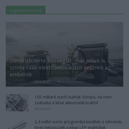
Legutolsó postok
Dánia utolérte Norvégiát: már náluk is
szinte csak elektromos autót vesznek az
emberek
Kovács Kata
-
2026-08-07
0 hozzászólás
150 milliárd eurót bukhat Európa, ha nem
szabadul a kínai akkumulátoroktól
2026-08-07
2,4 millió eurós programba kezdtek a németek,
hogy lekörözzék a kínai LFP-gyártókat