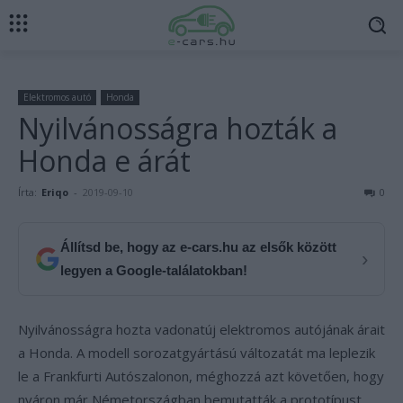
Elektromos autó
Honda
Nyilvánosságra hozták a
Honda e árát
Írta:
Eriqo
-
2019-09-10
0
Állítsd be, hogy az e-cars.hu az elsők között
›
legyen a Google-találatokban!
Nyilvánosságra hozta vadonatúj elektromos autójának árait
a Honda. A modell sorozatgyártású változatát ma leplezik
le a Frankfurti Autószalonon, méghozzá azt követően, hogy
nyáron már Németországban bemutatták a prototípust.