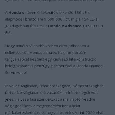
A
Honda
e
néven értékesítésre kerülő 136 LE-s
alapmodell bruttó ára 9 599 000 Ft*, míg a 154 LE-s,
gazdagabban felszerelt
Honda
e
Advance
10 999 000
Ft*.
Hogy minél szélesebb körben elterjedhessen a
nullemissziós Honda, a márka hazai importőre
tárgyalásokat kezdett egy kedvező hitelkonstrukció
kidolgozására is pénzügyi partnerével a Honda Financial
Services-zel.
Mivel az Angliában, Franciaországban, Németországban,
illetve Norvégiában élő vásárlóknak lehetőségük volt
jelezni a vásárlási szándékukat a mai naptól kezdve
véglegesíthetik a megrendelésüket a helyi
márkakereskedőjüknél, hogy a tervek szerint 2020 első