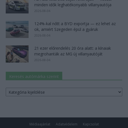
minden idők leghatékonyabb villanyautója
2026-08-04
124%-kal nőtt a BYD exportja — ez lehet az
ok, amiért Szegeden épül a gyáruk
2026-08-04
21 ezer előrendelés 20 óra alatt: a kínaiak
megrohanták az MG új villanyautóját
2026-08-04
Keresés autómárka szerint
Keresés
autómárka
szerint
Médiaajánlat
Adatvédelem
Kapcsolat