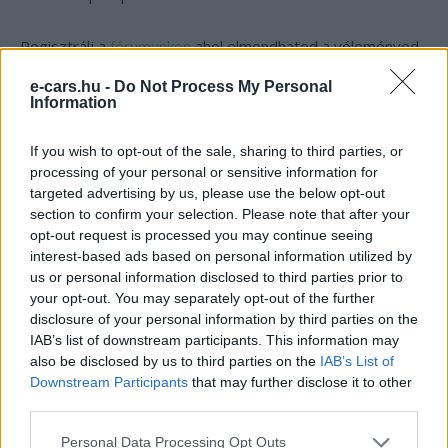
Regisztrálj a
fórumunkon
ahol elmondhatod a véleményed
és troll mentes zónában cseveghetünk.
„
e-cars.hu
club,
e-cars.hu -
Do Not Process My Personal
e-autó tulajdonosoktól, e-autó tulajoknak és
Information
rajongóknak,
érdeklődőknek”
egyaránt!
https://ecarsforum.hu/
If you wish to opt-out of the sale, sharing to third parties, or
processing of your personal or sensitive information for
targeted advertising by us, please use the below opt-out
section to confirm your selection. Please note that after your
Kövesd az e-cars.hu-t a Facebookon is, további
›
opt-out request is processed you may continue seeing
tartalmakért!
interest-based ads based on personal information utilized by
us or personal information disclosed to third parties prior to
your opt-out. You may separately opt-out of the further
disclosure of your personal information by third parties on the
CÍMKÉK
Ár
Honda
Honda E
Magyarország
IAB’s list of downstream participants. This information may
also be disclosed by us to third parties on the
IAB’s List of
Downstream Participants
that may further disclose it to other
third parties.
Personal Data Processing Opt Outs