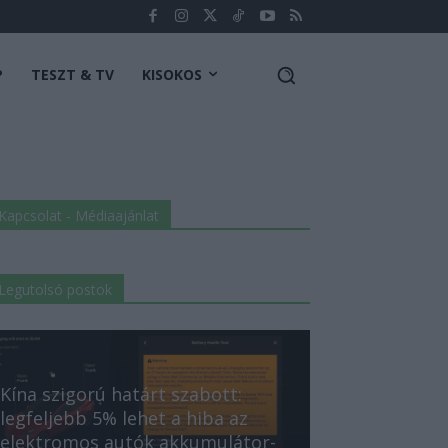
P
TESZT & TV
KISOKOS
Kapcsolat - Médiaajánlat
Legutolsó postok
Kína szigorú határt szabott:
legfeljebb 5% lehet a hiba az
elektromos autók akkumulátor-