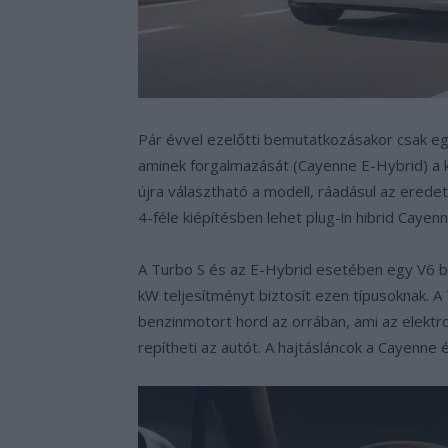
Pár évvel ezelőtti bemutatkozásakor csak egy
aminek forgalmazását (Cayenne E-Hybrid) a k
újra választható a modell, ráadásul az eredet
4-féle kiépítésben lehet plug-in hibrid Cayen
A Turbo S és az E-Hybrid esetében egy V6 
kW teljesítményt biztosít ezen típusoknak. A
benzinmotort hord az orrában, ami az elekt
repítheti az autót. A hajtásláncok a Cayenne