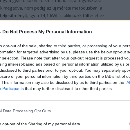
hogy a gyártó közel 40 km-t mond rá, a fogyasztási
k megadva, nem pedig az új mérési metódusban, a
teljesítményű, így a 14,1 kWh-s akkupakk töltéséhez
 -
Do Not Process My Personal Information
to opt-out of the sale, sharing to third parties, or processing of your per
formation for targeted advertising by us, please use the below opt-out s
r selection. Please note that after your opt-out request is processed y
eing interest-based ads based on personal information utilized by us or
disclosed to third parties prior to your opt-out. You may separately opt-
losure of your personal information by third parties on the IAB’s list of
. This information may also be disclosed by us to third parties on the
IA
Participants
that may further disclose it to other third parties.
l Data Processing Opt Outs
o opt-out of the Sharing of my personal data.