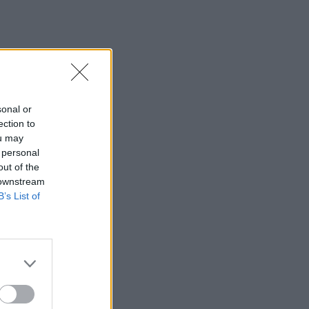
sonal or
ection to
ou may
 personal
out of the
 downstream
B’s List of