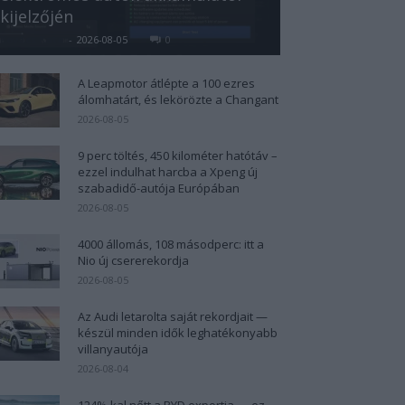
kijelzőjén
Kovács Kata
-
2026-08-05
0
A Leapmotor átlépte a 100 ezres
álomhatárt, és lekörözte a Changant
2026-08-05
9 perc töltés, 450 kilométer hatótáv –
ezzel indulhat harcba a Xpeng új
szabadidő-autója Európában
2026-08-05
4000 állomás, 108 másodperc: itt a
Nio új csererekordja
2026-08-05
Az Audi letarolta saját rekordjait —
készül minden idők leghatékonyabb
villanyautója
2026-08-04
124%-kal nőtt a BYD exportja — ez