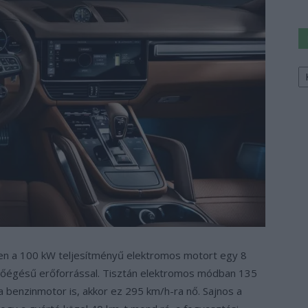
Ke
a
sz
ben a 100 kW teljesítményű elektromos motort egy 8
sőégésű erőforrással. Tisztán elektromos módban 135
a benzinmotor is, akkor ez 295 km/h-ra nő. Sajnos a