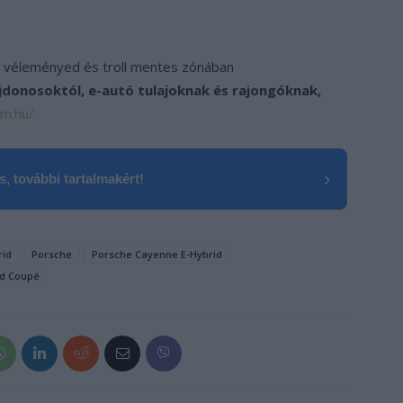
 véleményed és troll mentes zónában
ajdonosoktól, e-autó tulajoknak és rajongóknak,
um.hu/
›
, további tartalmakért!
rid
Porsche
Porsche Cayenne E-Hybrid
id Coupé