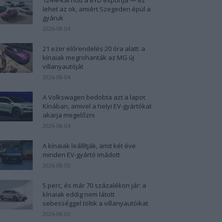
lehet az ok, amiért Szegeden épül a
gyáruk
2026-08-04
21 ezer előrendelés 20 óra alatt: a
kínaiak megrohanták az MG új
villanyautóját
2026-08-04
A Volkswagen bedobta azt a lapot
Kínában, amivel a helyi EV-gyártókat
akarja megelőzni
2026-08-04
A kínaiak leállítják, amit két éve
minden EV-gyártó imádott
2026-08-03
5 perc, és már 70 százalékon jár: a
kínaiak eddig nem látott
sebességgel töltik a villanyautóikat
2026-08-03