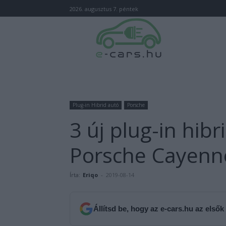
2026. augusztus 7. péntek
Plug-in Hibrid autó
Porsche
3 új plug-in hibr
Porsche Cayenn
Írta:
Eriqo
-
2019-08-14
Állítsd be, hogy az e-cars.hu az elsők