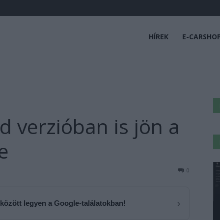
HÍREK
E-CARSHO
id verzióban is jön a
e
0
›
 között legyen a Google-találatokban!