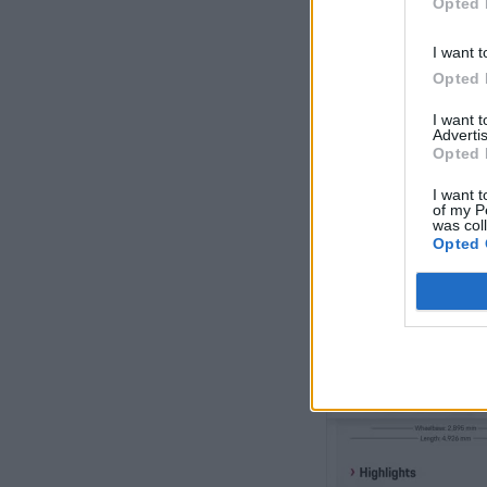
Opted 
I want t
Opted 
I want 
Advertis
Opted 
I want t
of my P
was col
Opted 