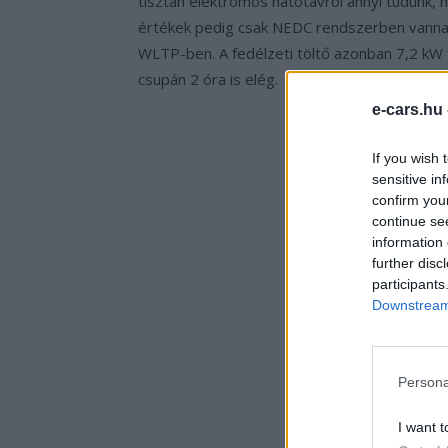
tisztán elektromos hatótávról annyi tudunk, 
értékek pedig csak NEDC rendszerben vanna
WLTP-ben. A fedélzeti töltő azonban 7,2 kW 
csupán 2 óra is elég.
e-cars.hu
If you wish 
sensitive in
confirm you
continue se
information 
further disc
participants
Downstream 
Persona
I want t