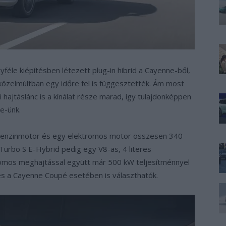
féle kiépítésben létezett plug-in hibrid a Cayenne-ből,
özelmúltban egy időre fel is függesztették. Ám most
i hajtáslánc is a kínálat része marad, így tulajdonképpen
ne-ünk.
benzinmotor és egy elektromos motor összesen 340
 Turbo S E-Hybrid pedig egy V8-as, 4 literes
romos meghajtással együtt már 500 kW teljesítménnyel
 és a Cayenne Coupé esetében is választhatók.