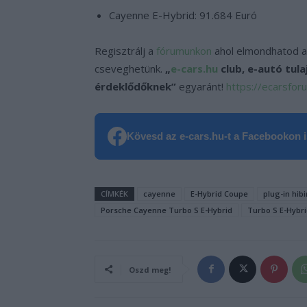
Cayenne E-Hybrid: 91.684 Euró
Regisztrálj a
fórumunkon
ahol elmondhatod a
cseveghetünk.
„
e-cars.hu
club, e-autó tul
érdeklődőknek”
egyaránt!
https://ecarsfor
Kövesd az e-cars.hu-t a Facebookon is
CÍMKÉK
cayenne
E-Hybrid Coupe
plug-in hibi
Porsche Cayenne Turbo S E-Hybrid
Turbo S E-Hybr
Oszd meg!