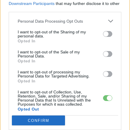
Downstream Participants
that may further disclose it to other
third parties.
KAPCSOLÓDÓ CIKKEK
TÖBB A SZERZŐTŐL
Personal Data Processing Opt Outs
Csúcsidőn kívül 80 Ft/kWh,
I want to opt-out of the Sharing of my
csúcsidőben 200 Ft/kWh: így alakul át a
personal data.
Elektromos
Tesla töltési árazása Magyarországon
autó
Opted In
I want to opt-out of the Sale of my
10 millió Tesla gördült le a szalagról –
Personal Data.
de valami elromlott közben
Opted In
Elektromos
autó
I want to opt-out of processing my
Personal Data for Targeted Advertising.
Opted In
Kínai leválás? Musk terve felforgathatja
a Teslát
I want to opt-out of Collection, Use,
Elektromos
Retention, Sale, and/or Sharing of my
autó
Personal Data that Is Unrelated with the
Purposes for which it was collected.
Opted Out
CONFIRM