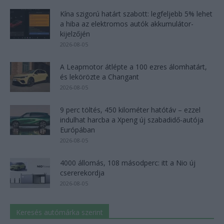
Kína szigorú határt szabott: legfeljebb 5% lehet
a hiba az elektromos autók akkumulátor-
kijelzőjén
2026-08-05
A Leapmotor átlépte a 100 ezres álomhatárt,
és lekörözte a Changant
2026-08-05
9 perc töltés, 450 kilométer hatótáv – ezzel
indulhat harcba a Xpeng új szabadidő-autója
Európában
2026-08-05
4000 állomás, 108 másodperc: itt a Nio új
csererekordja
2026-08-05
Keresés autómárka szerint