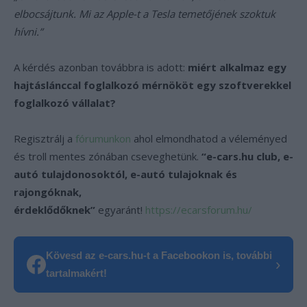
elbocsájtunk. Mi az Apple-t a Tesla temetőjének szoktuk
hívni.”
A kérdés azonban továbbra is adott:
miért alkalmaz egy
hajtáslánccal foglalkozó mérnököt egy szoftverekkel
foglalkozó vállalat?
Regisztrálj a
fórumunkon
ahol elmondhatod a véleményed
és troll mentes zónában cseveghetünk.
“e-cars.hu club, e-
autó tulajdonosoktól, e-autó tulajoknak és
rajongóknak,
érdeklődőknek”
egyaránt!
https://ecarsforum.hu/
Kövesd az e-cars.hu-t a Facebookon is, további
›
tartalmakért!