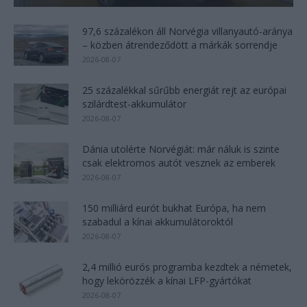
97,6 százalékon áll Norvégia villanyautó-aránya
– közben átrendeződött a márkák sorrendje
2026-08-07
25 százalékkal sűrűbb energiát rejt az európai
szilárdtest-akkumulátor
2026-08-07
Dánia utolérte Norvégiát: már náluk is szinte
csak elektromos autót vesznek az emberek
2026-08-07
150 milliárd eurót bukhat Európa, ha nem
szabadul a kínai akkumulátoroktól
2026-08-07
2,4 millió eurós programba kezdtek a németek,
hogy lekörözzék a kínai LFP-gyártókat
2026-08-07