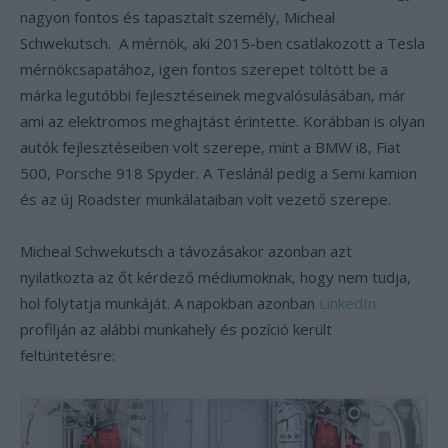
nagyon fontos és tapasztalt személy, Micheal
Schwekutsch. A mérnök, aki 2015-ben csatlakozott a Tesla
mérnökcsapatához, igen fontos szerepet töltött be a
márka legutóbbi fejlesztéseinek megvalósulásában, már
ami az elektromos meghajtást érintette. Korábban is olyan
autók fejlesztéseiben volt szerepe, mint a BMW i8, Fiat
500, Porsche 918 Spyder. A Teslánál pedig a Semi kamion
és az új Roadster munkálataiban volt vezető szerepe.
Micheal Schwekutsch a távozásakor azonban azt
nyilatkozta az őt kérdező médiumoknak, hogy nem tudja,
hol folytatja munkáját. A napokban azonban
LinkedIn
profilján az alábbi munkahely és pozíció került
feltüntetésre: