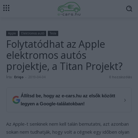
Apple
Elektromos autó
Tesla
Folytatódhat az Apple
elektromos autós
projektje, a Titan Projekt?
Írta:
Eriqo
-
2019-04-04
0 hozzászólás
Állítsd be, hogy az e-cars.hu az elsők között
›
legyen a Google-találatokban!
Az Apple-t senkinek nem kell talán bemutatni, azt azonban
sokan nem tudhatják, hogy volt a cégnek egy időben olyan