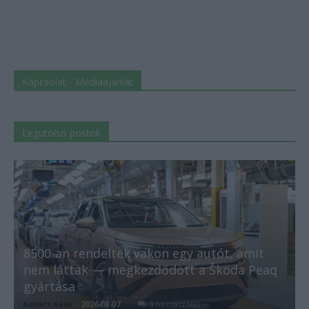
Kapcsolat - Médiaajánlat
Legutolsó postok
8500-an rendeltek vakon egy autót, amit
nem láttak — megkezdődött a Škoda Peaq
gyártása
Kovács Kata
-
2026-08-07
0 hozzászólás