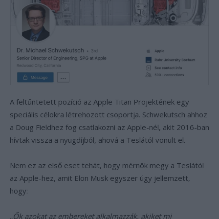
A feltűntetett pozíció az Apple Titan Projektének egy
speciális célokra létrehozott csoportja. Schwekutsch ahhoz
a Doug Fieldhez fog csatlakozni az Apple-nél, akit 2016-ban
hívtak vissza a nyugdíjból, ahová a Teslától vonult el.
Nem ez az első eset tehát, hogy mérnök megy a Teslától
az Apple-hez, amit Elon Musk egyszer úgy jellemzett,
hogy:
„Ők azokat az embereket alkalmazzák, akiket mi