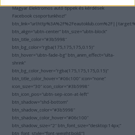
[ult_buttons btn_title=”Csatlakozz a legnagyobb
Magyar Elektromos autó tippek és kérdések
Facebook csoportunkhoz!”
btn_link=”url:http%3A%2F%2Feautoklub.com%2F||target:
btn_align=”ubtn-center” btn_size=”ubtn-block”
btn_title_color=”#3b5998″
btn_bg_color=”rgba(175,175,175,0.15)”
btn_hover=”ubtn-fade-bg” btn_anim_effect=”ulta-
shrink”
btn_bg_color_hover=”rgba(175,175,175,0.15)”
btn_title_color_hover=”#06c100″ icon=”none”
icon_size=”30″ icon_color=”#3b5998″
btn_icon_pos=”ubtn-sep-icon-at-left”
btn_shadow=”shd-bottom”
btn_shadow_color=”#3b5998″
btn_shadow_color_hover=”#06c100″
btn_shadow_size=”2″ btn_font_size=”desktop:14px;”
btn_font_style=”font-weight:bold;”]