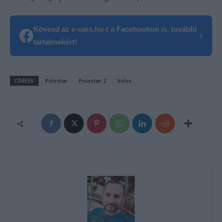
Kövesd az e-cars.hu-t a Facebookon is, további
›
tartalmakért!
CÍMKÉK
Polestar
Polestar 2
Volvo