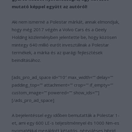
mutató képpel együtt az autóról!
Aki nem ismerné a Polestar márkát, annak elmondjuk,
hogy még 2017 végén a Volvo Cars és a Geely
Holding közleményben jelentette be, hogy közösen
mintegy 640 millió eurót invesztálnak a Polestar
termékek, a márka és az iparági fejlesztések
beindításához.
[ads_pro_ad_space id=”10″ max_width=”” delay=””
padding_top=”” attachment=”” crop=”” if_empty=””
custom_image=”” powered=”” show_ids=””]
[/ads_pro_ad_space]
A bejelentéssel egy időben bemutatták a Polestar 1-
et, ami egy 600 LE-s teljesítménnyel és 1000 Nm-es
nyomatékkal megáldott kétajtós, négyüléses hibrid