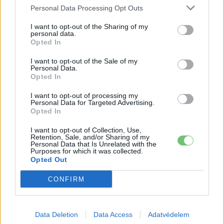
[ult_buttons btn_title=”Ide kattintva követhetsz
Personal Data Processing Opt Outs
minket a Facebookon is!”
I want to opt-out of the Sharing of my
btn_link=”url:https%3A%2F%2Fwww.facebook.com%2Fecar
personal data.
btn_align=”ubtn-center” btn_size=”ubtn-block”
Opted In
btn_title_color=”#3b5998″
I want to opt-out of the Sale of my
btn_bg_color=”rgba(175,175,175,0.15)”
Personal Data.
Opted In
btn_hover=”ubtn-fade-bg” btn_anim_effect=”ulta-
shrink”
I want to opt-out of processing my
Personal Data for Targeted Advertising.
btn_bg_color_hover=”rgba(175,175,175,0.15)”
Opted In
btn_title_color_hover=”#06c100″ icon=”none”
I want to opt-out of Collection, Use,
icon_size=”40″ icon_color=”#3b5998″
Retention, Sale, and/or Sharing of my
Personal Data that Is Unrelated with the
btn_icon_pos=”ubtn-sep-icon-at-left”
Purposes for which it was collected.
btn_shadow=”shd-bottom”
Opted Out
btn_shadow_color=”#3b5998″
CONFIRM
btn_shadow_color_hover=”#06c100″
btn_shadow_size=”5″ btn_font_style=”font-
weight:bold;” btn_font_size=”desktop:20px;”]
Data Deletion
Data Access
Adatvédelem