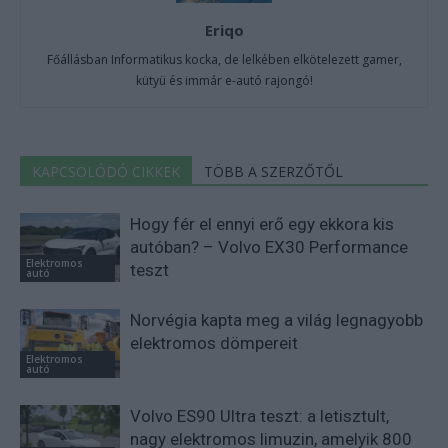
Eriqo
Főállásban Informatikus kocka, de lelkében elkötelezett gamer,
kütyü és immár e-autó rajongó!
KAPCSOLÓDÓ CIKKEK
TÖBB A SZERZŐTŐL
Hogy fér el ennyi erő egy ekkora kis
autóban? – Volvo EX30 Performance
Elektromos
teszt
autó
Norvégia kapta meg a világ legnagyobb
elektromos dömpereit
Elektromos
autó
Volvo ES90 Ultra teszt: a letisztult,
nagy elektromos limuzin, amelyik 800