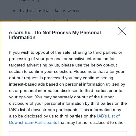
4-ajtós, fastback karosszéria
Az autóban mutatkozik be a világon először az új
Google Android HMI
e-cars.hu -
Do Not Process My Personal
Information
Az ár a Tesla model 3-hoz lesz igazítva
If you wish to opt-out of the sale, sharing to third parties, or
[ads_pro_ad_space id=”6″ max_width=”” delay=””
processing of your personal or sensitive information for
targeted advertising by us, please use the below opt-out
padding_top=”” attachment=”” crop=”” if_empty=””
section to confirm your selection. Please note that after your
custom_image=”” powered=”” show_ids=””]
opt-out request is processed you may continue seeing
[/ads_pro_ad_space]
interest-based ads based on personal information utilized by
us or personal information disclosed to third parties prior to
A Polestar 1 gyártásának beindítását ez év végére
your opt-out. You may separately opt-out of the further
disclosure of your personal information by third parties on the
tervezik, melyet nem sokkal később követhet a
IAB’s list of downstream participants. This information may
Polestar 2 gyártása is.
also be disclosed by us to third parties on the
IAB’s List of
Downstream Participants
that may further disclose it to other
third parties.