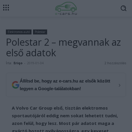
Elektromos autó
Polestar
Polestar 2 – megvannak az
első adatok
Írta:
Eriqo
-
2019-01-04
2 hozzászólás
Állítsd be, hogy az e-cars.hu az elsők között
›
legyen a Google-találatokban!
A Volvo Car Group első, tisztán elektromos
sportautójáról eddig nem sokat lehetett tudni,
azon felül, hogy lesz. Most pár adatot maga a
gyártó hozott nyilvánosságra, egy keveset