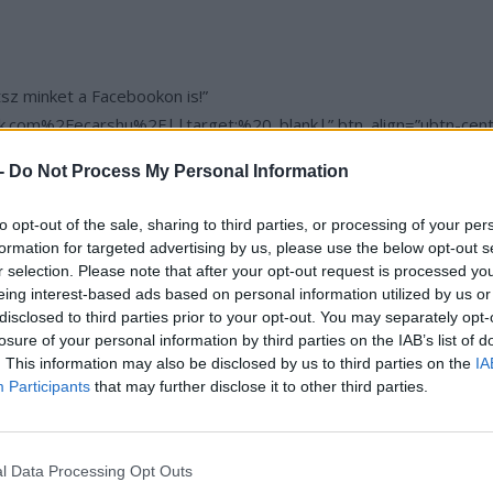
tsz minket a Facebookon is!”
.com%2Fecarshu%2F||target:%20_blank|” btn_align=”ubtn-center
a(175,175,175,0.15)” btn_hover=”ubtn-fade-bg” btn_anim_effect=
 -
Do Not Process My Personal Information
” btn_title_color_hover=”#06c100″ icon=”none” icon_size=”40″ i
” btn_shadow_color=”#3b5998″ btn_shadow_color_hover=”#06c10
to opt-out of the sale, sharing to third parties, or processing of your per
size=”desktop:20px;”]
formation for targeted advertising by us, please use the below opt-out s
gyobb Magyar Elektromos autó tippek és kérdések Facebook csopo
r selection. Please note that after your opt-out request is processed y
F||target:%20_blank|” btn_align=”ubtn-center” btn_size=”ubtn-
eing interest-based ads based on personal information utilized by us or
disclosed to third parties prior to your opt-out. You may separately opt-
hover=”ubtn-fade-bg” btn_anim_effect=”ulta-shrink” btn_bg_colo
losure of your personal information by third parties on the IAB’s list of
” icon_size=”30″ icon_color=”#3b5998″ btn_icon_pos=”ubtn-sep-i
. This information may also be disclosed by us to third parties on the
IA
or_hover=”#06c100″ btn_shadow_size=”2″ btn_font_size=”deskt
Participants
that may further disclose it to other third parties.
l Data Processing Opt Outs
, további tartalmakért!