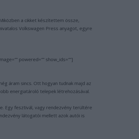
 Miközben a cikket készítettem össze,
 hivatalos Volkswagen Press anyagot, egyre
_image=”” powered=”” show_ids=””]
ol még áram sincs. Ott hogyan tudnak majd az
yobb energiatároló telepek létrehozásával.
. Egy fesztivál, vagy rendezvény terültére
endezvény látogatói mellett azok autói is