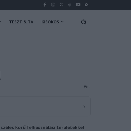
P
TESZT & TV
KISOKOS
!
0
›
széles körű felhasználási területekkel