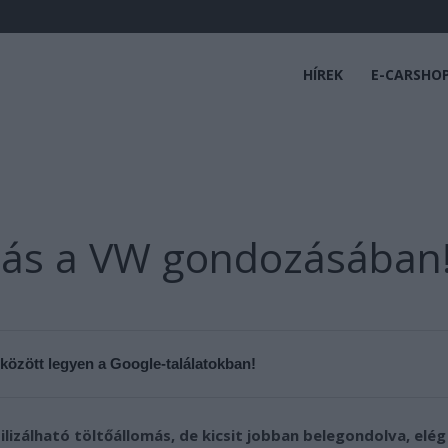
HÍREK
E-CARSHO
más a VW gondozásában
 között legyen a Google-találatokban!
izálható töltőállomás, de kicsit jobban belegondolva, elég 