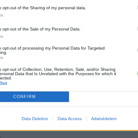
o opt-out of the Sharing of my personal data.
In
Volksburg
VW
o opt-out of the Sale of my Personal Data.
In
to opt-out of processing my Personal Data for Targeted
ing.
In
o opt-out of Collection, Use, Retention, Sale, and/or Sharing
ersonal Data that Is Unrelated with the Purposes for which it
lected.
Out
CONFIRM
, de lelkében elkötelezett gamer, kütyü és immár e-autó rajongó!
Data Deletion
Data Access
Adatvédelem