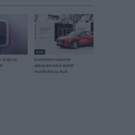
Audi
 árulja az
Konténerbe telepített
t!
akkupakkokból épített
mobiltöltőt az Audi