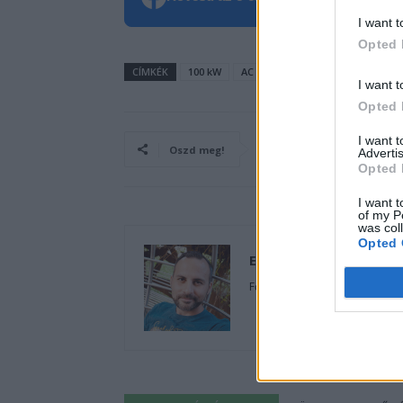
I want t
Opted 
CÍMKÉK
100 kW
AC
DC
mobil töltőállomás
I want t
Opted 
I want 
Oszd meg!
Advertis
Opted 
I want t
of my P
was col
Opted 
Eriqo
Főállásban Informatikus kocka