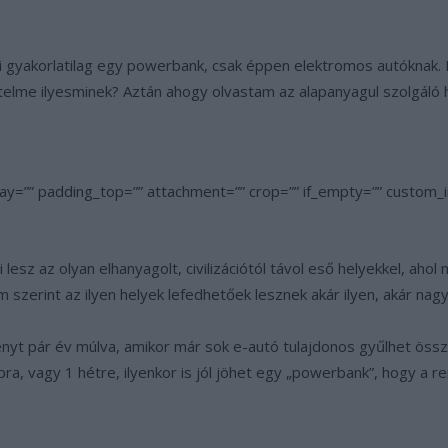
mi gyakorlatilag egy powerbank, csak éppen elektromos autóknak.
telme ilyesminek? Aztán ahogy olvastam az alapanyagul szolgáló
ay=”” padding_top=”” attachment=”” crop=”” if_empty=”” custom
i lesz az olyan elhanyagolt, civilizációtól távol eső helyekkel, ah
zerint az ilyen helyek lefedhetőek lesznek akár ilyen, akár nag
t pár év múlva, amikor már sok e-autó tulajdonos gyűlhet össze
pra, vagy 1 hétre, ilyenkor is jól jöhet egy „powerbank”, hogy a r