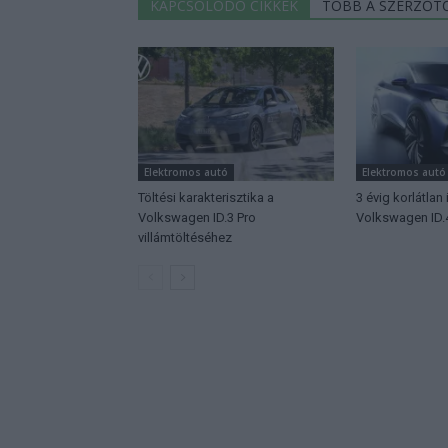
KAPCSOLÓDÓ CIKKEK
TÖBB A SZERZŐT
Elektromos autó
Elektromos autó
Töltési karakterisztika a
3 évig korlátlan 
Volkswagen ID.3 Pro
Volkswagen ID.
villámtöltéséhez