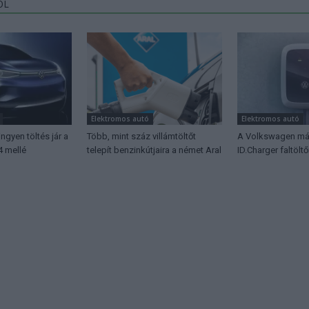
ŐL
Elektromos autó
Elektromos autó
ingyen töltés jár a
Több, mint száz villámtöltőt
A Volkswagen már
4 mellé
telepít benzinkútjaira a német Aral
ID.Charger faltöltői