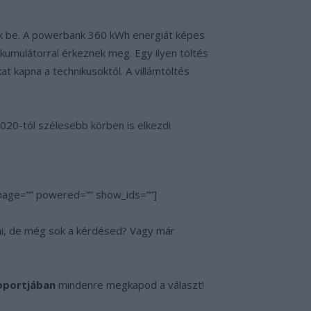
ták be. A powerbank 360 kWh energiát képes
kkumulátorral érkeznek meg. Egy ilyen töltés
t kapna a technikusoktól. A villámtöltés
2020-tól szélesebb körben is elkezdi
image=”” powered=”” show_ids=””]
ni, de még sok a kérdésed? Vagy már
oportjában
mindenre megkapod a választ!