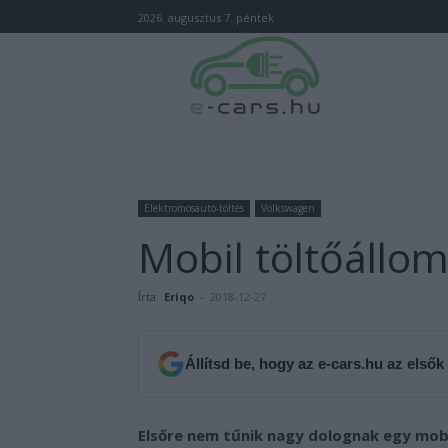
2026. augusztus 7. péntek
Elektromosautó-töltés
Volkswagen
Mobil töltőállo
Írta:
Eriqo
-
2018-12-27
Állítsd be, hogy az e-cars.hu az elsők
Elsőre nem tűnik nagy dolognak egy mobil