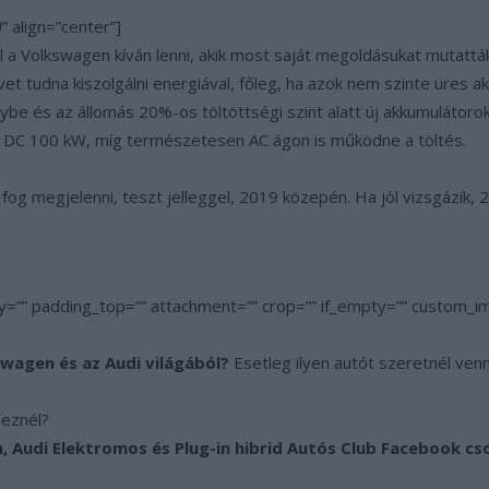
” align=”center”]
al a Volkswagen kíván lenni, akik most saját megoldásukat mutat
et tudna kiszolgálni energiával, főleg, ha azok nem szinte üres a
be és az állomás 20%-os töltöttségi szint alatt új akkumulátoroka
 DC 100 kW, míg természetesen AC ágon is működne a töltés.
fog megjelenni, teszt jelleggel, 2019 közepén. Ha jól vizsgázik, 
y=”” padding_top=”” attachment=”” crop=”” if_empty=”” custom_
swagen és az Audi világából?
Esetleg ilyen autót szeretnél ven
deznél?
Audi Elektromos és Plug-in hibrid Autós Club Facebook cs