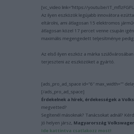
[vc_video link=”https://youtu.be/IT_mflzFGFU
Az ilyen eszközök legújabb innovátora ezútt
eltárolni, ami átlagosan 15 elektromos járműv
átlagosan közel 17 percet venne csupán igény
maximális megengedett teljesítménye pedig
Az első ilyen eszköz a márka szülővárosában 
terjeszteni az eszközöket a gyártó.
[ads_pro_ad_space id=”6″ max_width=”” dela
[/ads_pro_ad_space]
Érdekelnek a hírek, érdekességek a Volk
megvetted?
Segítenél másoknak? Tanácsokat adnál? Kér
Jó helyen jársz,
Magyarország Volkswagen, 
Ide kattintva csatlakozz most!