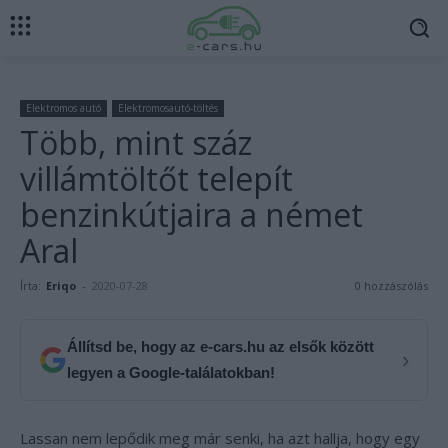
Elektromos autó
Elektromosautó-töltés
Több, mint száz
villámtöltőt telepít
benzinkútjaira a német
Aral
Írta:
Eriqo
-
2020-07-28
0 hozzászólás
Állítsd be, hogy az e-cars.hu az elsők között
›
legyen a Google-találatokban!
Lassan nem lepődik meg már senki, ha azt hallja, hogy egy