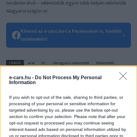
területén lévő – villámtöltők egyre több helyen elérhetők
Magyarországon is!
Kövesd az e-cars.hu-t a Facebookon is, további
›
tartalmakért!
CÍMKÉK
aral
DC
Ultragyors villámtöltő
Villámtöltő
e-cars.hu -
Do Not Process My Personal
Information
If you wish to opt-out of the sale, sharing to third parties, or
processing of your personal or sensitive information for
targeted advertising by us, please use the below opt-out
section to confirm your selection. Please note that after your
opt-out request is processed you may continue seeing
interest-based ads based on personal information utilized by
us or personal information disclosed to third parties prior to