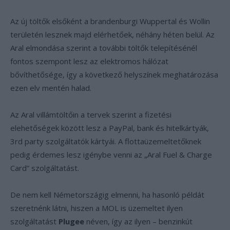
Az új töltők elsőként a brandenburgi Wuppertal és Wollin
területén lesznek majd elérhetőek, néhány héten belül. Az
Aral elmondása szerint a további töltők telepítésénél
fontos szempont lesz az elektromos hálózat
bővíthetősége, így a következő helyszínek meghatározása
ezen elv mentén halad.
Az Aral villámtöltőin a tervek szerint a fizetési
elehetőségek között lesz a PayPal, bank és hitelkártyák,
3rd party szolgáltatók kártyái. A flottaüzemeltetőknek
pedig érdemes lesz igénybe venni az „Aral Fuel & Charge
Card” szolgáltatást.
De nem kell Németországig elmenni, ha hasonló példát
szeretnénk látni, hiszen a MOL is üzemeltet ilyen
szolgáltatást
Plugee
néven, így az ilyen – benzinkút