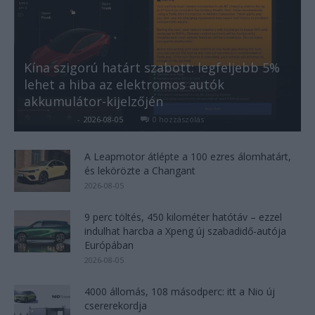
Kína szigorú határt szabott: legfeljebb 5%
lehet a hiba az elektromos autók
akkumulátor-kijelzőjén
Kovács Kata
-
2026-08-05
0 hozzászólás
A Leapmotor átlépte a 100 ezres álomhatárt,
és lekörözte a Changant
2026-08-05
9 perc töltés, 450 kilométer hatótáv – ezzel
indulhat harcba a Xpeng új szabadidő-autója
Európában
2026-08-05
4000 állomás, 108 másodperc: itt a Nio új
csererekordja