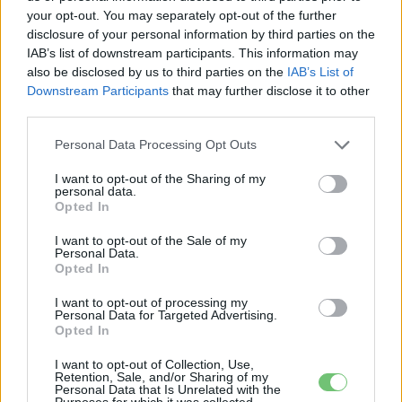
your opt-out. You may separately opt-out of the further
disclosure of your personal information by third parties on the
IAB’s list of downstream participants. This information may
Eriqo
also be disclosed by us to third parties on the
IAB’s List of
Downstream Participants
that may further disclose it to other
Főállásban Informatikus kocka, de lelkében elkötelezett gamer,
third parties.
kütyü és immár e-autó rajongó!
Personal Data Processing Opt Outs
I want to opt-out of the Sharing of my
personal data.
KAPCSOLÓDÓ CIKKEK
TÖBB A SZERZŐTŐL
Opted In
Brutális teljesítményű ultratöltőt
I want to opt-out of the Sale of my
Personal Data.
mutatott be a XPeng
Opted In
Elektromos
autó
I want to opt-out of processing my
Personal Data for Targeted Advertising.
A BP megnyitotta első töltőállomását
Opted In
az elektromos kamionoknak
Elektromos
I want to opt-out of Collection, Use,
autó
Retention, Sale, and/or Sharing of my
Personal Data that Is Unrelated with the
Purposes for which it was collected.