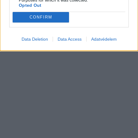
500 kW-os elektromos autótöltőt hoz a
Opted Out
NIO Európába
Elektromos
CONFIRM
autó
Data Deletion
Data Access
Adatvédelem