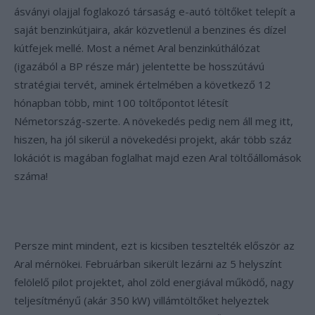
ásványi olajjal foglakozó társaság e-autó töltőket telepít a
saját benzinkútjaira, akár közvetlenül a benzines és dízel
kútfejek mellé. Most a német Aral benzinkúthálózat
(igazából a BP része már) jelentette be hosszútávú
stratégiai tervét, aminek értelmében a következő 12
hónapban több, mint 100 töltőpontot létesít
Németország-szerte. A növekedés pedig nem áll meg itt,
hiszen, ha jól sikerül a növekedési projekt, akár több száz
lokációt is magában foglalhat majd ezen Aral töltőállomások
száma!
Persze mint mindent, ezt is kicsiben tesztelték először az
Aral mérnökei. Februárban sikerült lezárni az 5 helyszínt
felölelő pilot projektet, ahol zöld energiával működő, nagy
teljesítményű (akár 350 kW) villámtöltőket helyeztek