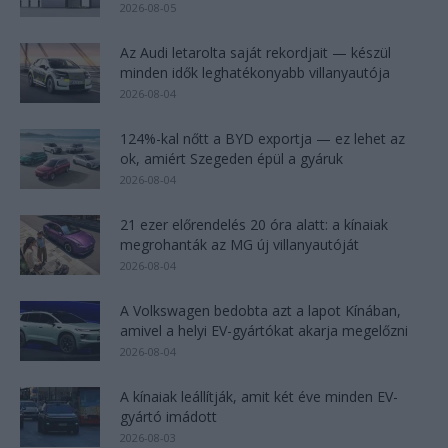
2026-08-05
Az Audi letarolta saját rekordjait — készül
minden idők leghatékonyabb villanyautója
2026-08-04
124%-kal nőtt a BYD exportja — ez lehet az
ok, amiért Szegeden épül a gyáruk
2026-08-04
21 ezer előrendelés 20 óra alatt: a kínaiak
megrohanták az MG új villanyautóját
2026-08-04
A Volkswagen bedobta azt a lapot Kínában,
amivel a helyi EV-gyártókat akarja megelőzni
2026-08-04
A kínaiak leállítják, amit két éve minden EV-
gyártó imádott
2026-08-03