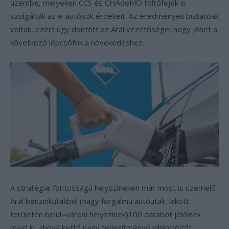
üzembe, melyeken CCS és CHAdeMO töltőfejek is
szolgálták az e-autósok érdekeit. Az eredmények biztatóak
voltak, ezért úgy döntött az Aral vezetősége, hogy jöhet a
következő lépcsőfok a növekedéshez.
A stratégiai fontosságú helyszíneken már most is üzemelő
Aral benzinkutakból (nagy forgalmú autóutak, lakott
területen belüli-városi helyszínek)100 darabot jelölnek
majd ki, ahová kettő nagy teljesítményű villámtöltőt