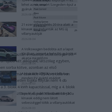
lehet az ok, amiért Szegeden épül a
gyáruk
2026-08-04
21 ezer előrendelés 20 óra alatt: a
kínaiak megrohanták az MG új
villanyautóját
2026-08-04
A Volkswagen bedobta azt a lapot
Kínában, amivel a helyi EV-gyártókat
mérővel; aztán a második blokk tetején ott
akarja megelőzni
an újabb két akkupakk; látszólag egyben,
2026-08-04
őben sorba kötve, azonban az első
ciósban már csak két ~25 Ah-s cella van
A kínaiak leállítják, amit két éve
minden EV-gyártó imádott
lam érthetetlen logika folytán nem 4 db
2026-08-03
3. blokk 4 kWh kapacitással, míg a 4. blokk
ás, a keresztben lévő pakk ellenben 18+30
5 perc, és már 70 százalékon jár: a
kínaiak eddig nem látott
sebességgel töltik a villanyautóikat
2026-08-03