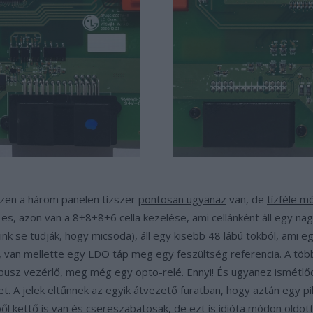
ezen a három panelen tízszer
pontosan ugyanaz
van, de
tízféle m
1-es, azon van a 8+8+8+6 cella kezelése, ami cellánként áll egy nag
nk se tudják, hogy micsoda), áll egy kisebb 48 lábú tokból, ami e
an mellette egy LDO táp meg egy feszültség referencia. A többi 
busz vezérlő, meg még egy opto-relé. Ennyi! És ugyanez ismétlőd
 A jelek eltűnnek az egyik átvezető furatban, hogy aztán egy pill
bből kettő is van és csereszabatosak, de ezt is idióta módon oldo