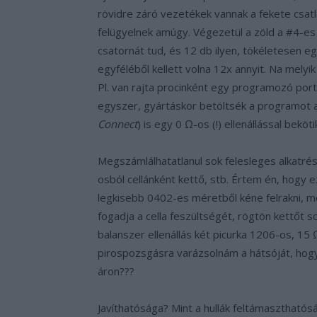
rövidre záró vezetékek vannak a fekete csatl
felügyelnek amúgy. Végezetül a zöld a #4-es 
csatornát tud, és 12 db ilyen, tökéletesen 
egyféléből kellett volna 12x annyit. Na mel
Pl. van rajta procinként egy programozó port
egyszer, gyártáskor betöltsék a programot a p
Connect
) is egy 0 Ω-os (!) ellenállással beköt
Megszámlálhatatlanul sok felesleges alkatré
osból cellánként kettő, stb. Értem én, hogy 
legkisebb 0402-es méretből kéne felrakni, me
fogadja a cella feszültségét, rögtön kettőt 
balanszer ellenállás két picurka 1206-os, 15 
pirospozsgásra varázsolnám a hátsóját, hogy
áron???
Javíthatósága? Mint a hullák feltámaszthatósá