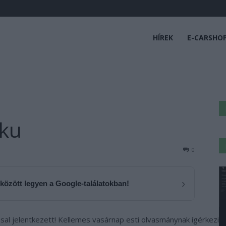
HÍREK
E-CARSHO
ku
0
›
 között legyen a Google-találatokban!
sal jelentkezett! Kellemes vasárnap esti olvasmánynak ígérkezik!