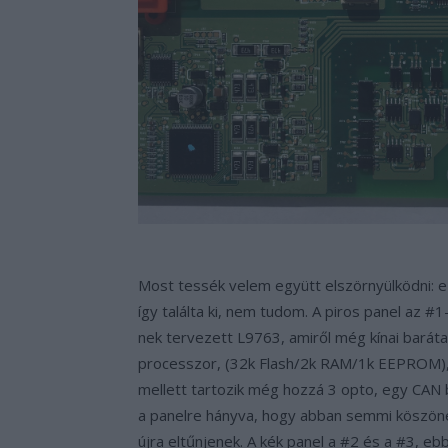
Most tessék velem együtt elszörnyülködni: 
így találta ki, nem tudom. A piros panel az #
nek tervezett L9763, amiről még kínai barátai
processzor, (32k Flash/2k RAM/1k EEPROM), v
mellett tartozik még hozzá 3 opto, egy CAN 
a panelre hányva, hogy abban semmi köszönet.
újra eltűnjenek. A kék panel a #2 és a #3, e