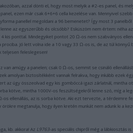
akozóban, azzal dönti el, hogy most melyik a #2-es panel, és mely
panel, ezen már csak 6+6+6 cella kezelése van. Mennyivel szebb le
egyforma panellel megoldani a 96 bemenetet? Így most 3 panelből
yik lenne az egyszerűbb és olcsóbb? Esküszöm nem értem: néha az
 4 kis ponttal. Mindegyiket pontot 20 Ω-os nem szabványos ellen
rociba. Jó lett volna ide a 10 vagy 33 Ω-os is, de az túl könnyű be
ik teljesen feleslegesen!
sz van amúgy a panelen; csak 0 Ω-os, semmit se csináló ellenállá
ezek amolyan biztosítékként vannak felrakva, hogy inkább ezek égj
rt az úgy összeolvad egy kis gombóccá igazi zárlatnál, mintha ot
sorba kötve, mintha 1000V-os feszültségekről lenne szó, míg a l
Ω-os ellenállás, az is sorba kötve. Aki ezt tervezte, a térdeimre 
 örökre megtanulja, hogy ilyen kretén munkát nem adunk ki a ke
ga, kb. akkora! Az
L9763
-as speciális chipről még a lábkiosztás is 