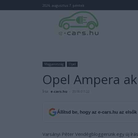
2026. augusztus 7. péntek
Magyarország
Opel
Opel Ampera ak
Írta:
e-cars.hu
-
2018-07-22
Állítsd be, hogy az e-cars.hu az elsők
Varsányi Péter Vendégbloggerünk egy új írás