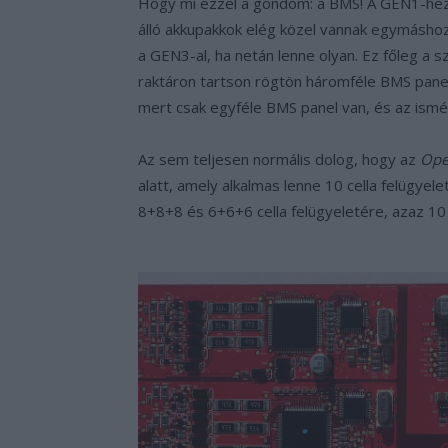
Hogy mi ezzel a gondom: a BMS! A GEN1-hez 
álló akkupakkok elég közel vannak egymáshoz
a GEN3-al, ha netán lenne olyan. Ez főleg a 
raktáron tartson rögtön háromféle BMS panel
mert csak egyféle BMS panel van, és az ismé
Az sem teljesen normális dolog, hogy az
Ope
alatt, amely alkalmas lenne 10 cella felügyel
8+8+8 és 6+6+6 cella felügyeletére, azaz 10 c