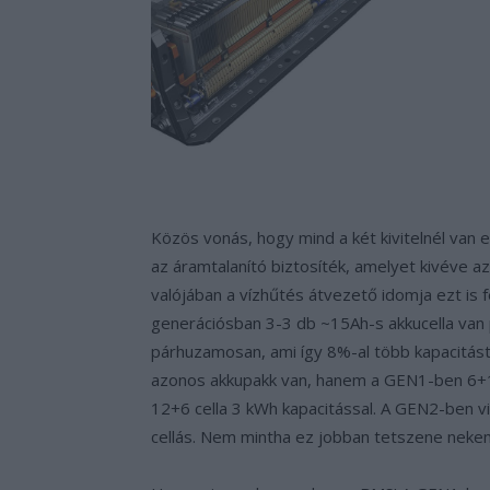
Közös vonás, hogy mind a két kivitelnél van
az áramtalanító biztosíték, amelyet kivéve a
valójában a vízhűtés átvezető idomja ezt is 
generációsban 3-3 db ~15Ah-s akkucella van 
párhuzamosan, ami így 8%-al több kapacitást 
azonos akkupakk van, hanem a GEN1-ben 6+12+1
12+6 cella 3 kWh kapacitással. A GEN2-ben v
cellás. Nem mintha ez jobban tetszene nekem