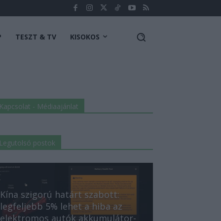
P
TESZT & TV
KISOKOS
Kapcsolat - Médiaajánlat
Legutolsó postok
Kína szigorú határt szabott:
legfeljebb 5% lehet a hiba az
elektromos autók akkumulátor-