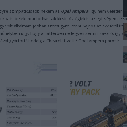
y egyre szimpatikusabb nekem az
Opel Ampera
, így nem véletlen,
ukba is belekontárkodhassak kicsit. Az égiek is a segítségemre s
így volt alkalmam jobban szemügyre venni. Sajnos az akkukról írt 
 műhelyben úgy, hogy a háttérben ne legyen semmi zavaró, így az
ával gyártották eddig a Chevrolet Volt / Opel Ampera párost: