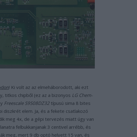
ódon
! Ki volt az az elmeháborodott, aki ezt
y, titkos chipből (ez az a bizonyos
LG Chem
-
gy
Freescale S9S08DZ32
típusú sima 8 bites
diszkrét elem. Ja, és a fekete csatlakozó
ik meg 4x, de a gépi tervezés miatt úgy van
anatra felbukkanjanak 3 centivel arrébb, és
tták meg, mert 9 db optó helyett 15 van, és