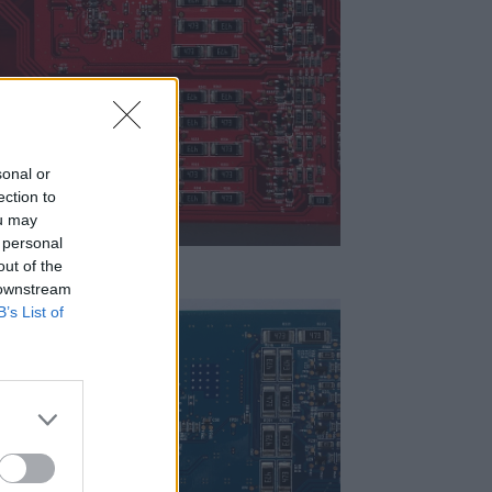
sonal or
ection to
ou may
 personal
out of the
 downstream
B’s List of