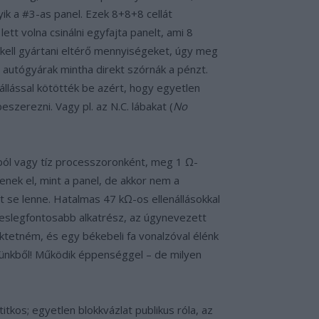
ik a #3­-as panel. Ezek 8+8+8 cellát
tt volna csinálni egyfajta panelt, ami 8
 kell gyártani eltérő mennyiségeket, úgy meg
 autógyárak mintha direkt szórnák a pénzt.
állással kötötték be azért, hogy egyetlen
szerezni. Vagy pl. az N.C. lábakat (
No
sból vagy tíz processzoronként, meg 1 Ω-
enek el, mint a panel, de akkor nem a
t se lenne. Hatalmas 47 kΩ-os ellenállásokkal
egeslegfontosabb alkatrész, az úgynevezett
fektetném, és egy békebeli fa vonalzóval élénk
zünkből! Működik éppenséggel – de milyen
titkos; egyetlen blokkvázlat publikus róla, az