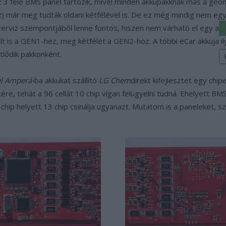
3 féle BMS panel tartozik, mivel minden akkupakknak más a geom
) már meg tudták oldani kétfélével is. De ez még mindig nem egyf
szerviz szempontjából lenne fontos, hiszen nem várható el egy au
t is a GEN1-hez, meg kétfélét a GEN2-höz. A többi eCar akkuja 
K
tlődik pakkonként.
a
sz
l Amperá-
ba akkukat szállító
LG Chem
direkt kifejlesztet egy chip
etére, tehát a 96 cellát 10 chip vígan felügyelni tudná. Ehelyett 
hip helyett 13 chip csinálja ugyanazt. Mutatom is a paneleket, sz