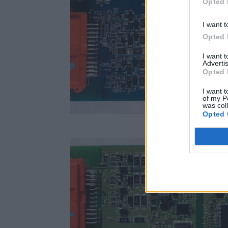
Opted 
I want t
Opted 
I want 
Advertis
Opted 
I want t
of my P
was col
Opted 