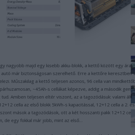
 egy nagyobb majd egy kisebb akku-blokk, a kettő között egy áram
z autó már biztonságosan szerelhető. Erre a kettőre keresztben v
felezi. Műszakilag a kettő teljesen azonos, 96 cella van mindkett
párhuzamosan, ~45Ah-s cellákat képezve, addig a második generá
tud. Amiben teljesen eltér viszont, az a tagozódásuk: valami álta
2 cella az első blokk 5kWh-s kapacitással, 12+12 cella a 2. és a 
iszont mások a tagozódások, ott a két hosszanti pakk 12+12 cell
, de egy fokkal már jobb, mint az első…