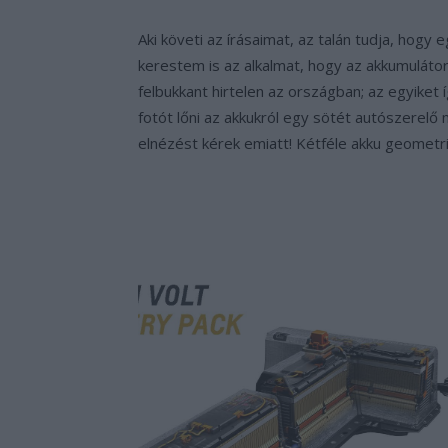
Aki követi az írásaimat, az talán tudja, hog
kerestem is az alkalmat, hogy az akkumulátor
felbukkant hirtelen az országban; az egyiket 
fotót lőni az akkukról egy sötét autószerelő
elnézést kérek emiatt! Kétféle akku geometri