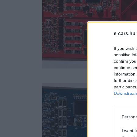
e-cars.hu
If you wish 
sensitive in
confirm you
continue se
information 
further disc
participants
Downstream 
Persona
I want t