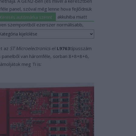
etriája. A GEN2-ben (és mivel a keresztben
éle panel, szóval még lenne hova fejlődniük
tószerelőtől sem, hogy egy akkuhiba miatt
Keresés autómárka szerint
ilyen szempontból ezerszer normálisabb,
eresés
utómárka
erint
et az
ST Microelectronics
-el
L9763
típusszám
BMS panelből van háromféle, sorban 8+8+8+6,
ámoljátok meg Ti is: