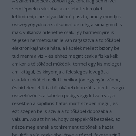
A szilikon kábelek azonban gyakorlatilag semmivel
sem lépnek reakcióba, azaz lehetetlen őket
letömíteni; nincs olyan kiöntő paszta, amely mondjuk
összegyógyulna a szilikonnal; de még a sima gumit is
max. vulkanizálni lehetne csak. Így bármennyire is
teljesen hermetikusan le van ragasztva a töltőkábel
elektronikájának a háza, a kábelek mellett bizony be
tud menni a víz – és ehhez megint csak a fizika kell:
amikor a töltőkábel működik, termel egy kis meleget,
ami kitágul, és kinyomja a felesleges levegőt a
csatlakozókábel mellett. Amikor jön egy nyári zápor,
és hirtelen lehűti a töltőkábel dobozát, a benti levegő
összehúzódik, a kábelen pedig végigfutva a víz, a
résekben a kapilláris-hatás miatt szépen megül; és
ezt szépen be is szívja a töltőkábel dobozába a
vákuum. Aki azt hinné, hogy cseppekről beszélek, az
nézze meg ennek a tönkrement töltőnek a házát
belülről: a víz, reakcióba lépve a rézzel, fekete színű