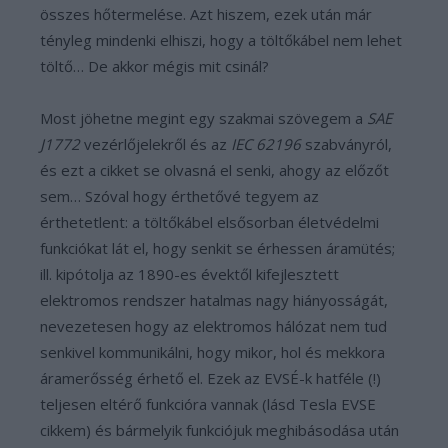
összes hőtermelése. Azt hiszem, ezek után már
tényleg mindenki elhiszi, hogy a töltőkábel nem lehet
töltő… De akkor mégis mit csinál?
Most jöhetne megint egy szakmai szövegem a
SAE
J1772
vezérlőjelekről és az
IEC 62196
szabványról,
és ezt a cikket se olvasná el senki, ahogy az előzőt
sem… Szóval hogy érthetővé tegyem az
érthetetlent: a töltőkábel elsősorban életvédelmi
funkciókat lát el, hogy senkit se érhessen áramütés;
ill. kipótolja az 1890-es évektől kifejlesztett
elektromos rendszer hatalmas nagy hiányosságát,
nevezetesen hogy az elektromos hálózat nem tud
senkivel kommunikálni, hogy mikor, hol és mekkora
áramerősség érhető el. Ezek az EVSÉ-k hatféle (!)
teljesen eltérő funkcióra vannak (lásd Tesla EVSE
cikkem) és bármelyik funkciójuk meghibásodása után