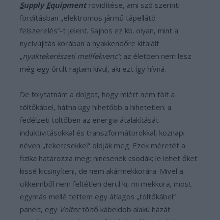
S
upply
E
quipment
rövidítése, ami szó szerinti
fordításban „elektromos jármű tápellátó
felszerelés”-t jelent. Sajnos ez kb. olyan, mint a
nyelvújítás korában a nyakkendőre kitalált
„
nyaktekerészeti mellfekvenc
”; az életben nem lesz
még egy őrült rajtam kívül, aki ezt így hívná.
De folytatnám a dolgot, hogy miért nem tölt a
töltőkábel, hátha úgy hihetőbb a hihetetlen: a
fedélzeti töltőben az energia átalakítását
induktivitásokkal és transzformátorokkal, köznapi
néven „tekercsekkel” oldják meg. Ezek méretét a
fizika határozza meg: nincsenek csodák; le lehet őket
kissé kicsinyíteni, de nem akármekkorára. Mivel a
cikkeimből nem feltétlen derül ki, mi mekkora, most
egymás mellé tettem egy átlagos „töltőkábel”
panelt, egy
Voltec
töltő kábeldob alakú házát