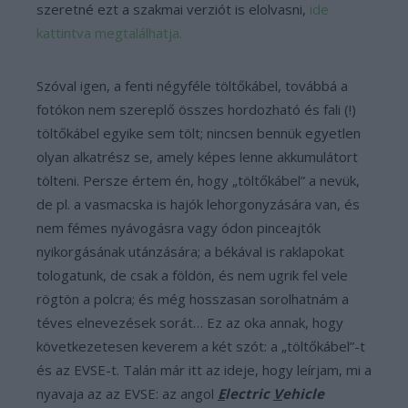
szeretné ezt a szakmai verziót is elolvasni,
ide
kattintva megtalálhatja.
Szóval igen, a fenti négyféle töltőkábel, továbbá a
fotókon nem szereplő összes hordozható és fali (!)
töltőkábel egyike sem tölt; nincsen bennük egyetlen
olyan alkatrész se, amely képes lenne akkumulátort
tölteni. Persze értem én, hogy „töltőkábel” a nevük,
de pl. a vasmacska is hajók lehorgonyzására van, és
nem fémes nyávogásra vagy ódon pinceajtók
nyikorgásának utánzására; a békával is raklapokat
tologatunk, de csak a földön, és nem ugrik fel vele
rögtön a polcra; és még hosszasan sorolhatnám a
téves elnevezések sorát… Ez az oka annak, hogy
következetesen keverem a két szót: a „töltőkábel”-t
és az EVSE-t. Talán már itt az ideje, hogy leírjam, mi a
nyavaja az az EVSE: az angol
E
lectric
V
ehicle