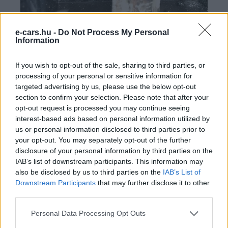
e-cars.hu -
Do Not Process My Personal
Information
If you wish to opt-out of the sale, sharing to third parties, or
Persze nem csak ez az egy kapott vizet; kb. 10
processing of your personal or sensitive information for
javításra kapott töltőből 8-ban legalább egy sírásra
targeted advertising by us, please use the below opt-out
section to confirm your selection. Please note that after your
elég vízcsepp-mennyiséget találtam; de leginkább
opt-out request is processed you may continue seeing
árulkodó zöld nyomokat (a fekete réz(II)-oxid
interest-based ads based on personal information utilized by
nehezebben vehető észre a zömében fekete
us or personal information disclosed to third parties prior to
háttéren) Fotózni ezeket sajnos nehéz, mert ahol víz
your opt-out. You may separately opt-out of the further
disclosure of your personal information by third parties on the
jár, ott rögtön zárlat is van, így vastag fekete
IAB’s list of downstream participants. This information may
koromban látom a zöld nyomokat, a mobilom meg
also be disclosed by us to third parties on the
IAB’s List of
ettől sikítófrászt kap, mert nem tud mire fókuszálni.
Downstream Participants
that may further disclose it to other
Szóval most látom csak, hogy sikerült csinálnom vagy
third parties.
20 homályos, értékelhetetlen fotót, meg kettőt, amin
Personal Data Processing Opt Outs
látszik is: