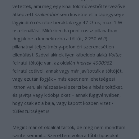
vétettek, ami még egy kínai földművesből tervezővé
átképzett
szakembör
sem követne el: a tápegysége
lágyindító részébe beraktak egy 47 Ω-os, max. 1 W-
os ellenállást. Miközben ha pont rossz pillanatban
dugjuk be a konnektorba a töltőt, 2.250 W (!)
pillanatnyi teljesítmény-pofon éri szerencsétlen
ellenállást. Szóval akinek ilyen kábeldob alakú
Voltec
feliratú töltője van, az oldalán
Inertek 4000982
feliratú cetlivel, annak vagy már javították a töltőjét,
vagy ezután fogják – más eset nem lehetséges!
Itthon van, aki húszasával szerzi be a hibás töltőket,
és javítja vagy kidobja őket – annak függvényében,
hogy csak ez a baja, vagy kapott közben vizet /
túlfeszültséget is.
Megint már öt oldalnál tartok, de még nem mondtam
szinte semmit… Szerettem volna a főbb típusokat