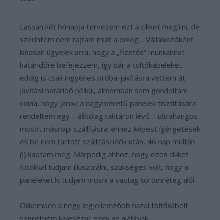
Lassan két hónapja tervezem ezt a cikket megírni, de
szerintem nem rajtam múlt a dolog… Vállalkozóként
kínosan ügyelek arra, hogy a „fizetős” munkáimat
határidőre befejezzem, így bár a töltőkábeleket
eddig is csak ingyenes próba-javításra vettem át
javítási határidő nélkül, álmomban sem gondoltam
volna, hogy járok: a nagyméretű panelek tisztítására
rendeltem egy – állítólag raktáron lévő – ultrahangos
mosót másnapi szállításra; ehhez képest ígérgetések
és be nem tartott szállítási idők után, 46 nap múltán
(!) kaptam meg. Márpedig ahhoz, hogy ezen cikket
fotókkal tudjam illusztrálni, szükséges volt, hogy a
paneleket ki tudjam mosni a vastag koromréteg alól.
Cikkemben a négy legjellemzőbb hazai töltőkábelt
szeretném kivesézni; ezek az alábbiak: