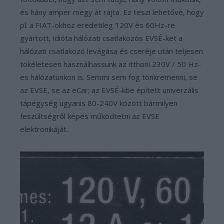
és hány amper megy át rajta. Ez teszi lehetővé, hogy
pl. a FIAT-okhoz eredetileg 120V és 60Hz-re
gyártott, idióta hálózati csatlakozós EVSÉ-ket a
hálózati csatlakozó levágása és cseréje után teljesen
tökéletesen használhassunk az itthoni 230V / 50 Hz-
es hálózatunkon is. Semmi sem fog tönkremenni, se
az EVSE, se az eCar; az EVSÉ-kbe épített univerzális
tápegység ugyanis 80-240V között bármilyen
feszültségről képes működtetni az EVSE
elektronikáját.