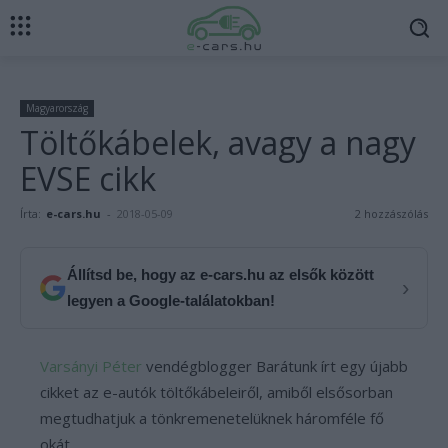
Magyarország
Töltőkábelek, avagy a nagy
EVSE cikk
Írta:
e-cars.hu
-
2018-05-09
2 hozzászólás
Állítsd be, hogy az e-cars.hu az elsők között
›
legyen a Google-találatokban!
Varsányi Péter
vendégblogger Barátunk írt egy újabb
cikket az e-autók töltőkábeleiről, amiből elsősorban
megtudhatjuk a tönkremenetelüknek háromféle fő
okát.