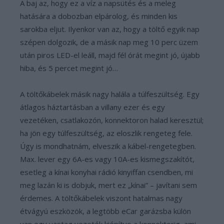
A baj az, hogy ez a víz a napsütés és a meleg
hatására a dobozban elpárolog, és minden kis
sarokba eljut. Ilyenkor van az, hogy a töltő egyik nap
szépen dolgozik, de a másik nap meg 10 perc üzem
után piros LED-el leáll, majd fél órát megint jó, újabb
hiba, és 5 percet megint jó…
A töltőkábelek másik nagy halála a túlfeszültség. Egy
átlagos háztartásban a villany ezer és egy
vezetéken, csatlakozón, konnektoron halad keresztül;
ha jön egy túlfeszültség, az eloszlik rengeteg fele.
Úgy is mondhatnám, elveszik a kábel-rengetegben.
Max. lever egy 6A-es vagy 10A-es kismegszakítót,
esetleg a kínai konyhai rádió kinyiffan csendben, mi
meg lazán ki is dobjuk, mert ez „kínai” – javítani sem
érdemes. A töltőkábelek viszont hatalmas nagy
étvágyú eszközök, a legtöbb eCar garázsba külön