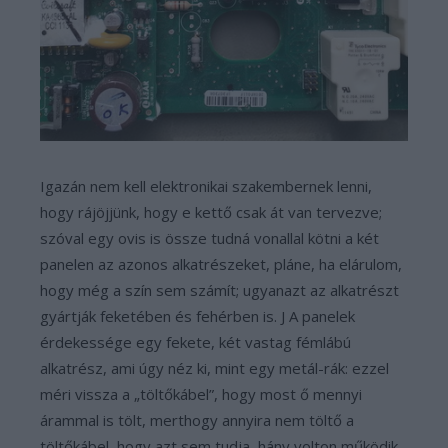
Igazán nem kell elektronikai szakembernek lenni,
hogy rájöjjünk, hogy e kettő csak át van tervezve;
szóval egy ovis is össze tudná vonallal kötni a két
panelen az azonos alkatrészeket, pláne, ha elárulom,
hogy még a szín sem számít; ugyanazt az alkatrészt
gyártják feketében és fehérben is. J A panelek
érdekessége egy fekete, két vastag fémlábú
alkatrész, ami úgy néz ki, mint egy metál-rák: ezzel
méri vissza a „töltőkábel”, hogy most ő mennyi
árammal is tölt, merthogy annyira nem töltő a
töltőkábel, hogy azt sem tudja, hány volton működik,