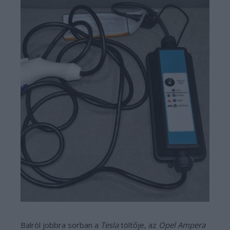
Balról jobbra sorban a
Tesla
töltője, az
Opel Ampera