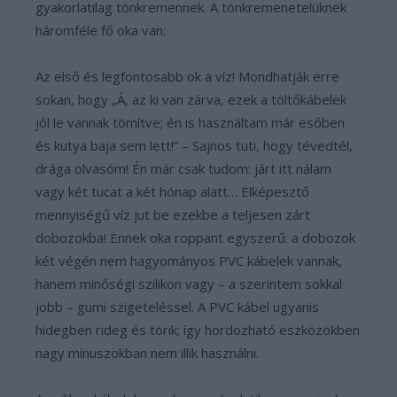
gyakorlatilag tönkremennek. A tönkremenetelüknek
háromféle fő oka van:
Az első és legfontosabb ok a víz! Mondhatják erre
sokan, hogy „Á, az ki van zárva, ezek a töltőkábelek
jól le vannak tömítve; én is használtam már esőben
és kutya baja sem lett!” – Sajnos tuti, hogy tévedtél,
drága olvasóm! Én már csak tudom: járt itt nálam
vagy két tucat a két hónap alatt… Elképesztő
mennyiségű víz jut be ezekbe a teljesen zárt
dobozokba! Ennek oka roppant egyszerű: a dobozok
két végén nem hagyományos PVC kábelek vannak,
hanem minőségi szilikon vagy – a szerintem sokkal
jobb – gumi szigeteléssel. A PVC kábel ugyanis
hidegben rideg és törik; így hordozható eszközökben
nagy mínuszokban nem illik használni.