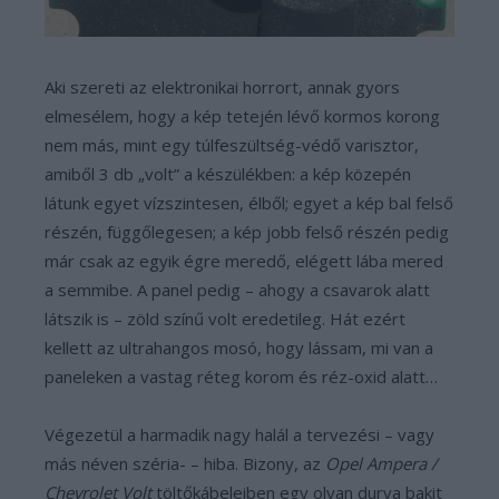
Aki szereti az elektronikai horrort, annak gyors
elmesélem, hogy a kép tetején lévő kormos korong
nem más, mint egy túlfeszültség-védő varisztor,
amiből 3 db „volt” a készülékben: a kép közepén
látunk egyet vízszintesen, élből; egyet a kép bal felső
részén, függőlegesen; a kép jobb felső részén pedig
már csak az egyik égre meredő, elégett lába mered
a semmibe. A panel pedig – ahogy a csavarok alatt
látszik is – zöld színű volt eredetileg. Hát ezért
kellett az ultrahangos mosó, hogy lássam, mi van a
paneleken a vastag réteg korom és réz-oxid alatt…
Végezetül a harmadik nagy halál a tervezési – vagy
más néven széria- ­– hiba. Bizony, az
Opel Ampera /
Chevrolet Volt
töltőkábeleiben egy olyan durva bakit