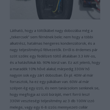
Látható, hogy a töltőkábel nagy dobozába még a
„tekercsek” sem férnének bele; nem hogy a többi
alkatrész, hatalmas hengeres kondenzátorok, és a
nagy teljesítményű félvezetők. Erről is érdemes pár
szót szólni: egy fedélzeti töltő általában 3.3 kW-os,
és a hatásfokuk kb. 90% körül van. Ez azt jelenti, hogy
a maradék 10% hővé alakul; márpedig 330W hő
nagyon sok egy zárt dobozban. Én pl. 40W-al már
forrasztok, ha ez egy pákában van. 60W-al már
szépen ég egy izzó, és nem tanácsolom senkinek se,
hogy megfogja az izzó búráját, mert forró lesz!
330W veszteségi teljesítmény az 3 db 100W izzó
melege, vagy egy 6-8 izzós mennyezeti csillár