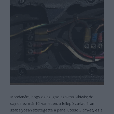
Mondanám, hogy ez az igazi szakmai kihívás; de
sajnos ez már túl van ezen: a fellépő zárlati áram
szabályosan szétégette a panel utolsó 3 cm-ét, és a