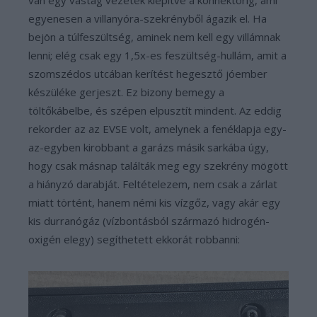
van egy vastag vezeték kiépítve a konnektorig, ami
egyenesen a villanyóra-szekrényből ágazik el. Ha
bejön a túlfeszültség, aminek nem kell egy villámnak
lenni; elég csak egy 1,5x-es feszültség-hullám, amit a
szomszédos utcában kerítést hegesztő jóember
készüléke gerjeszt. Ez bizony bemegy a
töltőkábelbe, és szépen elpusztít mindent. Az eddig
rekorder az az EVSE volt, amelynek a fenéklapja egy-
az-egyben kirobbant a garázs másik sarkába úgy,
hogy csak másnap találták meg egy szekrény mögött
a hiányzó darabját. Feltételezem, nem csak a zárlat
miatt történt, hanem némi kis vízgőz, vagy akár egy
kis durranógáz (vízbontásból származó hidrogén-
oxigén elegy) segíthetett ekkorát robbanni: