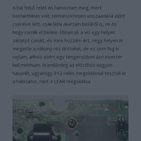
A bal felső relét én hámoztam meg, mert
kontakthibás volt; természetesen visszaadása előtt
cserélve lett, csak látni akartam belülről is, mi és
hogy romlik el benne. Ebben pl. a víz egy helyen
zárlatot csinált, és mire hozzám ért, négy helyen is
megette a vékony réz drótokat; de ez sem fog ki
rajtam, ahhoz azért egy tengervízben ázó inverter
kell minimum. Áramkörileg az előzőhöz nagyon
hasonlít, ugyanúgy 3+2 relés megoldással teszteli le
a hálózatot, mint a LEAR megoldása.