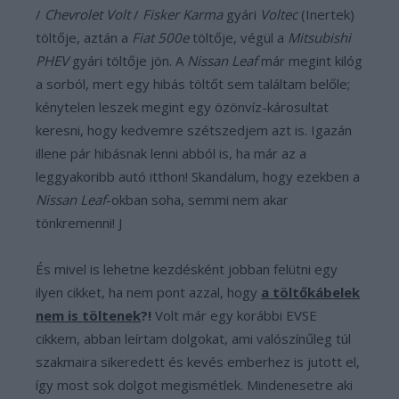
/
Chevrolet Volt
/
Fisker Karma
gyári
Voltec
(Inertek)
töltője, aztán a
Fiat 500e
töltője, végül a
Mitsubishi
PHEV
gyári töltője jön. A
Nissan Leaf
már megint kilóg
a sorból, mert egy hibás töltőt sem találtam belőle;
kénytelen leszek megint egy özönvíz-károsultat
keresni, hogy kedvemre szétszedjem azt is. Igazán
illene pár hibásnak lenni abból is, ha már az a
leggyakoribb autó itthon! Skandalum, hogy ezekben a
Nissan Leaf
-okban soha, semmi nem akar
tönkremenni! J
És mivel is lehetne kezdésként jobban felütni egy
ilyen cikket, ha nem pont azzal, hogy
a töltőkábelek
nem is töltenek
?!
Volt már egy korábbi EVSE
cikkem, abban leírtam dolgokat, ami valószínűleg túl
szakmaira sikeredett és kevés emberhez is jutott el,
így most sok dolgot megismétlek. Mindenesetre aki