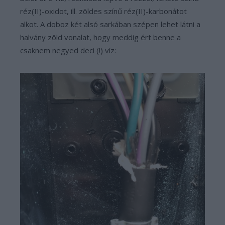
réz(II)-oxidot, ill. zöldes színű réz(II)-karbonátot
alkot. A doboz két alsó sarkában szépen lehet látni a
halvány zöld vonalat, hogy meddig ért benne a
csaknem negyed deci (!) víz: