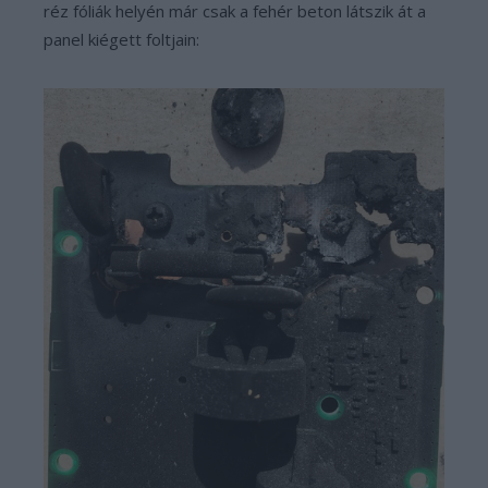
réz fóliák helyén már csak a fehér beton látszik át a
panel kiégett foltjain: