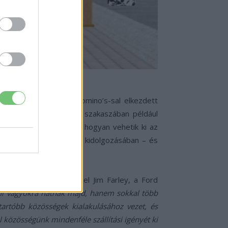
vítse a Lyfttel és a Domino’s-sal elkezdett
A tavalyi kutatás első szakaszában például
amik arra vonatkoztak, hogyan vehetik ki az
enek új kísérleti elemek kidolgozásában – és
ekintetében.
 működésén.”
– mondta el Jim Farley, a Ford
ani vágyókra hatnak majd, hanem sokkal több
artóbb közösségek kialakulásához vezet, és
 közösségünk mindenféle szállítási igényét ki