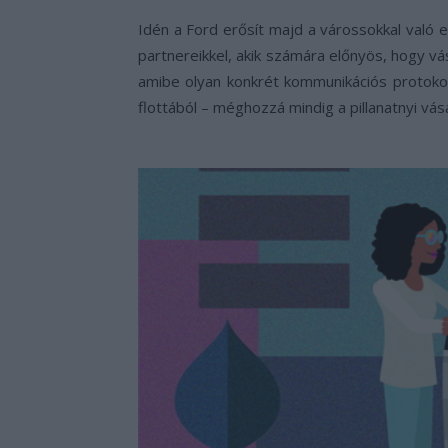
Idén a Ford erősít majd a várossokkal való
partnereikkel, akik számára előnyös, hogy vá
amibe olyan konkrét kommunikációs protokol
flottából – méghozzá mindig a pillanatnyi vás