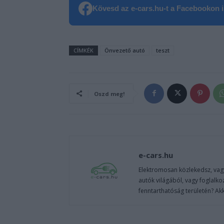
Kövesd az e-cars.hu-t a Facebookon is
CÍMKÉK
Önvezető autó
teszt
Oszd meg!
e-cars.hu
Elektromosan közlekedsz, vagy
autók világából, vagy foglalko
fenntarthatóság területén? Akk