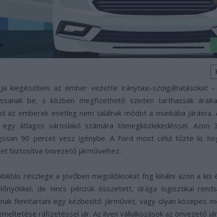
K
a
sz
a kiegészíteni az ember vezette iránytaxi-szolgáltatásokat –
hassanak be, s közben megfizethető szinten tarthassák áraika
hol az emberek esetleg nem találnak módot a munkába járásra. A
 egy átlagos városlakó számára tömegközlekedéssel. Azon 3
osan 90 percet vesz igénybe. A Ford most célul tűzte ki, hogy
ket biztosítva önvezető járműveihez.
bilitás részlege a jövőben megoldásokat fog kínálni azon a kis
előnyökkel, de nincs pénzük összetett, drága logisztikai rend
dnak fenntartani egy kézbesítő járművet, vagy olyan közepes 
meltetése ráfizetéssel jár. Az ilyen vállalkozások az önvezető já