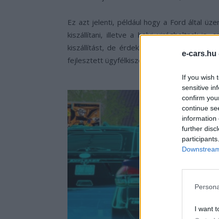
Ez azt jelenti, például hogy a Ford által ü
kiszállítani, illetve a helyi virágboltnak 
kiszállítást, de érdeklődnek a szolgáltatás
e-cars.hu
fejlesztett ügyfélkiszolgáló platform olyan l
If you wish 
sensitive in
confirm you
continue se
information 
further disc
participants
Downstream 
Persona
I want t