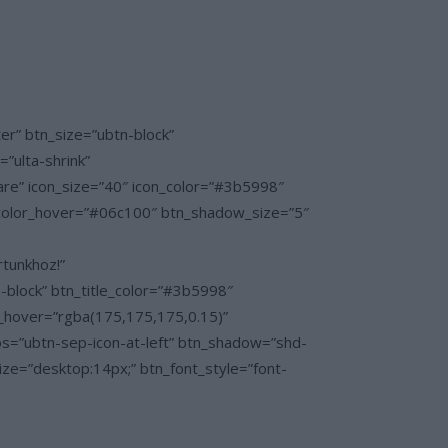
” btn_size=”ubtn-block”
”ulta-shrink”
re” icon_size=”40″ icon_color=”#3b5998″
color_hover=”#06c100″ btn_shadow_size=”5″
rtunkhoz!”
block” btn_title_color=”#3b5998″
r_hover=”rgba(175,175,175,0.15)”
os=”ubtn-sep-icon-at-left” btn_shadow=”shd-
e=”desktop:14px;” btn_font_style=”font-