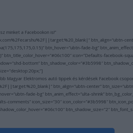
tsz minket a Facebookon is!”
.com%2Fecarshu%2F||target:%20_blank|” btn_align=”ubtn-center
a(175,175,175,0.15)” btn_hover=”ubtn-fade-bg” btn_anim_effect=
” btn_title_color_hover=”#06c100″ icon=”Defaults-facebook-squa
_shadow=”shd-bottom” btn_shadow_color=”#3b5998″ btn_shadow_
size=”desktop:20px;”]
gyobb Magyar Elektromos autó tippek és kérdések Facebook csopo
F||target:%20_blank|” btn_align=”ubtn-center” btn_size=”ubtn-
hover=”ubtn-fade-bg” btn_anim_effect=”ulta-shrink” btn_bg_colo
ults-comments” icon_size=”30″ icon_color=”#3b5998″ btn_icon_p
adow_color_hover=”#06c100″ btn_shadow_size=”2″ btn_font_siz