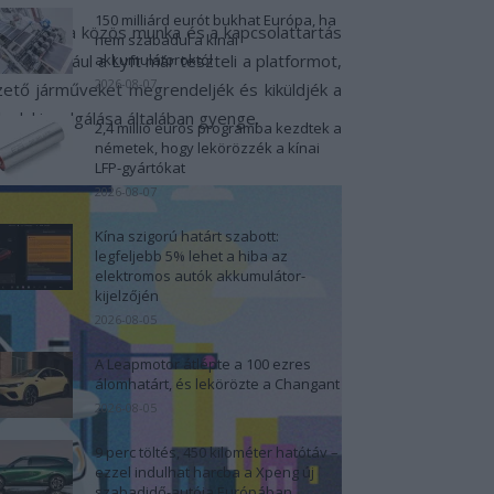
150 milliárd eurót bukhat Európa, ha
bé válik a közös munka és a kapcsolattartás
nem szabadul a kínai
at. Például a Lyft már teszteli a platformot,
akkumulátoroktól
2026-08-07
zető járműveket megrendeljék és kiküldjék a
lyek kiszolgálása általában gyenge.
2,4 millió eurós programba kezdtek a
németek, hogy lekörözzék a kínai
LFP-gyártókat
2026-08-07
Kína szigorú határt szabott:
legfeljebb 5% lehet a hiba az
elektromos autók akkumulátor-
kijelzőjén
2026-08-05
A Leapmotor átlépte a 100 ezres
álomhatárt, és lekörözte a Changant
2026-08-05
9 perc töltés, 450 kilométer hatótáv –
ezzel indulhat harcba a Xpeng új
szabadidő-autója Európában