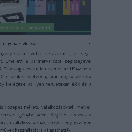
2026-08-05
Keresés autómárka szerint
eresés
utómárka
erint
 igény szerint vetve be azokat –, és segít
t. Emellett a partnervárosok segítségével
 Brookings Institution szerint az USA-ban a
0 százalék esetében, ami megközelíthető
 kielégítse az ilyen területeken élők és a
 és közepes méretű vállalkozásoknak, melyek
szereket igénybe venni. Segíthet azoknak a
méretű vállalkozásoknak, melyek egy gyengén
rművek használatát is választhatják.