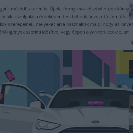
 együttműködés terén is. Új platformjuknak köszönhetően könnyeb
sárlóik kiszolgálása érdekében tesztelhetik önvezető járműflottánk
lok szerepelnek, melyeket arra használnak majd, hogy az önve
árlói igények szerinti időzítve, vagy éppen olyan területekre, ame