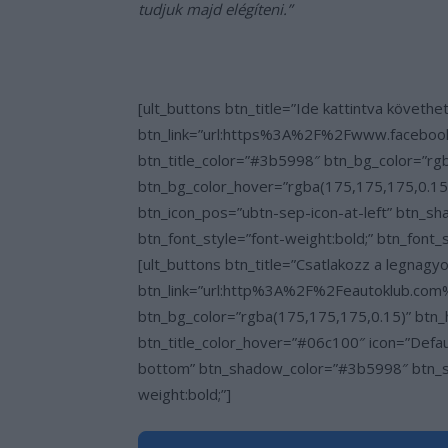
tudjuk majd elégíteni.”
[ult_buttons btn_title=”Ide kattintva követhe
btn_link=”url:https%3A%2F%2Fwww.facebook
btn_title_color=”#3b5998″ btn_bg_color=”rgb
btn_bg_color_hover=”rgba(175,175,175,0.15)
btn_icon_pos=”ubtn-sep-icon-at-left” btn
btn_font_style=”font-weight:bold;” btn_font_
[ult_buttons btn_title=”Csatlakozz a legna
btn_link=”url:http%3A%2F%2Feautoklub.com%2
btn_bg_color=”rgba(175,175,175,0.15)” btn_
btn_title_color_hover=”#06c100″ icon=”Defa
bottom” btn_shadow_color=”#3b5998″ btn_sh
weight:bold;”]