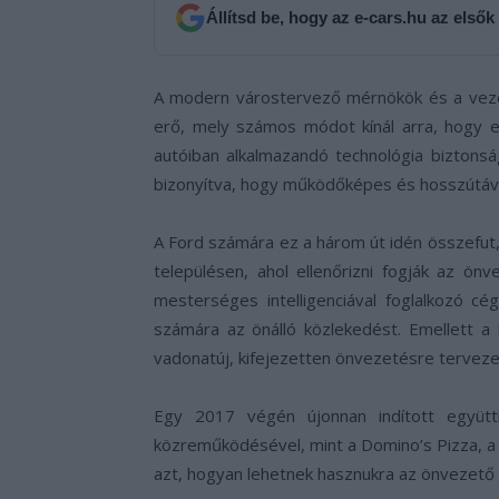
Állítsd be, hogy az e-cars.hu az elsők
A modern várostervező mérnökök és a vezető
erő, mely számos módot kínál arra, hogy 
autóiban alkalmazandó technológia biztons
bizonyítva, hogy működőképes és hosszútávo
A Ford számára ez a három út idén összefut
településen, ahol ellenőrizni fogják az ö
mesterséges intelligenciával foglalkozó cé
számára az önálló közlekedést. Emellett a
vadonatúj, kifejezetten önvezetésre terveze
Egy 2017 végén újonnan indított együtt
közreműködésével, mint a Domino’s Pizza, a L
azt, hogyan lehetnek hasznukra az önvezető