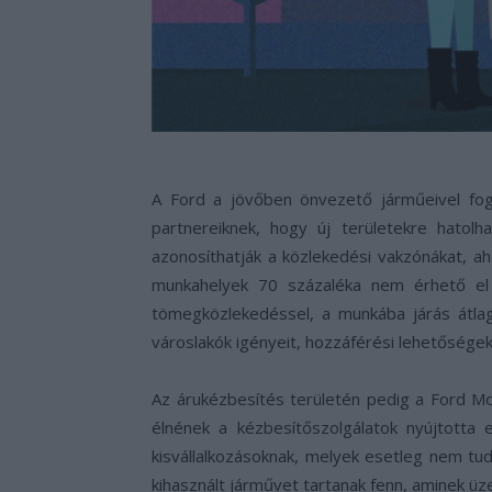
A Ford a jövőben önvezető járműeivel fogj
partnereiknek, hogy új területekre hatol
azonosíthatják a közlekedési vakzónákat, a
munkahelyek 70 százaléka nem érhető el
tömegközlekedéssel, a munkába járás átlag
városlakók igényeit, hozzáférési lehetősége
Az árukézbesítés területén pedig a Ford Mo
élnének a kézbesítőszolgálatok nyújtotta 
kisvállalkozásoknak, melyek esetleg nem tu
kihasznált járművet tartanak fenn, aminek üze