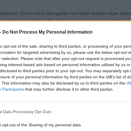
zemeltetett flotta extra támogatást tud majd nyújtani olyan étt
is, ami több megrendelést fel tudna venni, ha lenne kiszállító j
, mint növekedési lehetőség iránt, szintén igénybe vehetik majd 
 -
Do Not Process My Personal Information
éptéknövelést tesz majd lehetővé a helyi vállalkozások számára, a
to opt-out of the sale, sharing to third parties, or processing of your per
formation for targeted advertising by us, please use the below opt-out s
r selection. Please note that after your opt-out request is processed y
eing interest-based ads based on personal information utilized by us or
disclosed to third parties prior to your opt-out. You may separately opt-
losure of your personal information by third parties on the IAB’s list of
. This information may also be disclosed by us to third parties on the
IA
Participants
that may further disclose it to other third parties.
l Data Processing Opt Outs
o opt-out of the Sharing of my personal data.