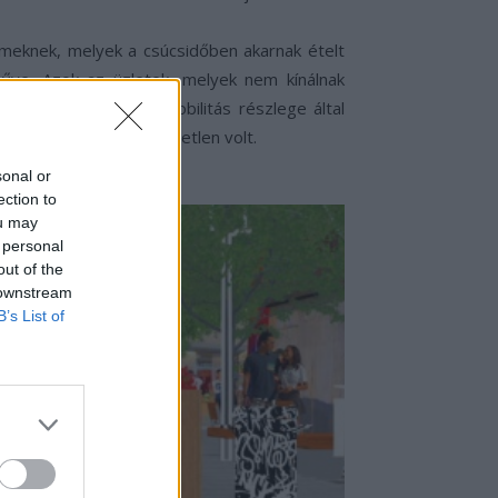
ermeknek, melyek a csúcsidőben akarnak ételt
árműve. Azok az üzletek, melyek nem kínálnak
a rendszert. A Ford mobilitás részlege által
mi korábban elképzelhetetlen volt.
sonal or
ection to
ou may
 personal
out of the
 downstream
B’s List of