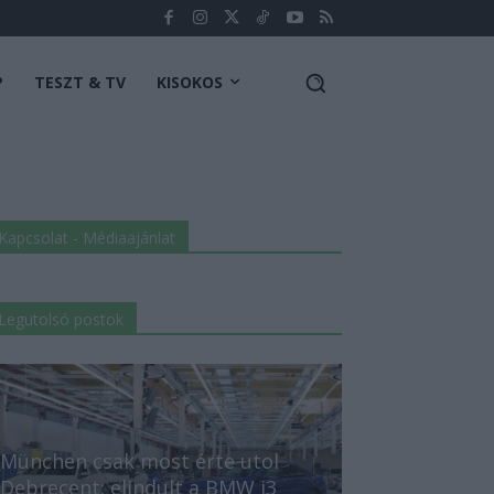
P
TESZT & TV
KISOKOS
Kapcsolat - Médiaajánlat
Legutolsó postok
München csak most érte utol
Debrecent: elindult a BMW i3