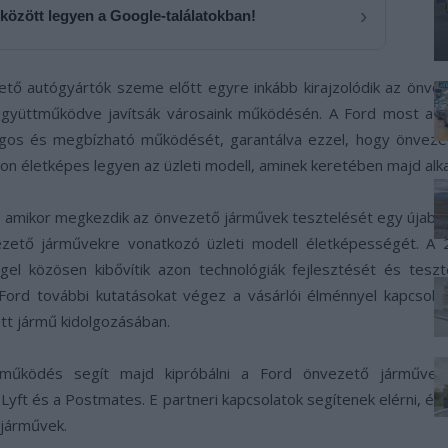
›
 között legyen a Google-találatokban!
 autógyártók szeme előtt egyre inkább kirajzolódik az önveze
együttműködve javítsák városaink működésén. A Ford most azon
ágos és megbízható működését, garantálva ezzel, hogy önvezető
n életképes legyen az üzleti modell, aminek keretében majd alk
, amikor megkezdik az önvezető járművek tesztelését egy újabb 
nvezető járművekre vonatkozó üzleti modell életképességét. A
ggel közösen kibővítik azon technológiák fejlesztését és tes
 Ford további kutatásokat végez a vásárlói élménnyel kapcsola
tt jármű kidolgozásában.
működés segít majd kipróbálni a Ford önvezető járművekre
yft és a Postmates. E partneri kapcsolatok segítenek elérni, és m
 járművek.