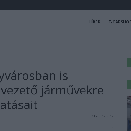
HÍREK
E-CARSHO
yvárosban is
önvezető járművekre
tatásait
0 hozzászólás