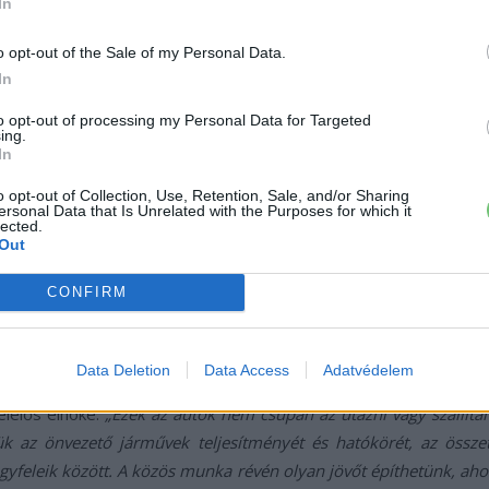
In
o opt-out of the Sale of my Personal Data.
In
to opt-out of processing my Personal Data for Targeted
ing.
In
o opt-out of Collection, Use, Retention, Sale, and/or Sharing
ersonal Data that Is Unrelated with the Purposes for which it
ntosít, az újonnan kötött Postmates együttműködésen túl kibő
lected.
get nyújt a lehető legjobb vásárlói élmény megtervezésében. 
Out
zettek az önvezető jármű hangszóróiból érkező hangutasítások, 
CONFIRM
ntek az autótól, amikor az távozott. Az ilyen meglátások segít
n, hanem az önvezető járművekkel létrejövő összes interakció t
Data Deletion
Data Access
Adatvédelem
t hordoznak: lehetőséget arra, hogy változtassanak a városok
elelős elnöke.
„Ezek az autók nem csupán az utazni vagy szállít
 az önvezető járművek teljesítményét és hatókörét, az összet
ügyfeleik között. A közös munka révén olyan jövőt építhetünk, ahol