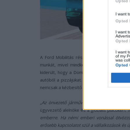
Opted 
I want t
Opted 
I want 
Advertis
Opted 
I want t
of my P
A Ford Mobilitás részlege idén arra összpo
was col
munkát, mivel mindkét cég értékes segítsé
Opted 
kiderült, hogy a Domino’s vásárlóinak tets
autóból a pizzájukat. Sokan még el is köszö
nemcsak a kézbesítő járművekkel kapcsolatba
„Az önvezető járművek ígéretes lehetősége
ügyvezető alelnöke és a globális piacokért f
emberre. Ha némi emberi vonással ötvözzük
erősebb kapcsolatot szül a vállalkozások és 