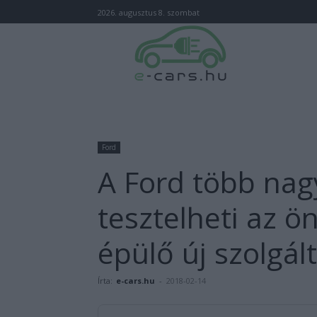
2026. augusztus 8. szombat
Ford
A Ford több nag
tesztelheti az 
épülő új szolgál
Írta:
e-cars.hu
-
2018-02-14