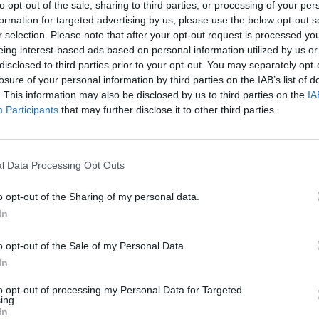
to opt-out of the sale, sharing to third parties, or processing of your per
formation for targeted advertising by us, please use the below opt-out s
›
, további tartalmakért!
r selection. Please note that after your opt-out request is processed y
eing interest-based ads based on personal information utilized by us or
disclosed to third parties prior to your opt-out. You may separately opt-
K
losure of your personal information by third parties on the IAB’s list of
a
brid
. This information may also be disclosed by us to third parties on the
IA
sz
Participants
that may further disclose it to other third parties.
l Data Processing Opt Outs
o opt-out of the Sharing of my personal data.
In
o opt-out of the Sale of my Personal Data.
, de lelkében elkötelezett gamer, kütyü és immár e-autó rajongó!
In
to opt-out of processing my Personal Data for Targeted
ing.
In