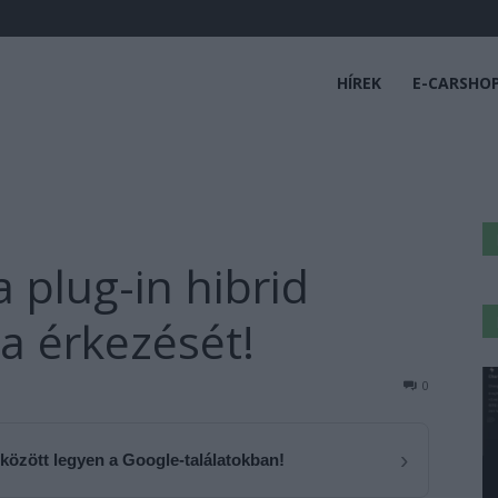
HÍREK
E-CARSHO
 plug-in hibrid
a érkezését!
0
›
 között legyen a Google-találatokban!