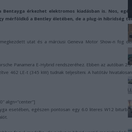
a Bentayga érkezhet elektromos kiadásban is. Nos, egész
y mérföldkő a Bentley életében, de a plug-in hibridség te
t megkezdett utat és a márciusi Geneva Motor Show-n fog debü
orsche Panamera E-Hybrid rendszeréhez. Ebben az autóban 2.9 l
tve 462 LE-t (345 kW) tudnak teljesíteni. A hatótáv hivatalosa
″ align=”center”]
tayga esetében, egészen pontosan egy 6.0 literes W12 biturbós
lót.