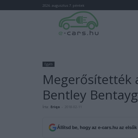
2026. augusztus 7. péntek
Egyéb
Megerősítették a
Bentley Bentayg
Írta:
Eriqo
-
2018-02-11
Állítsd be, hogy az e-cars.hu az elsők