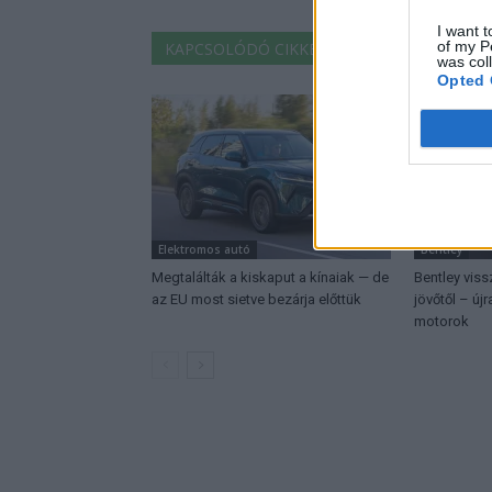
I want t
of my P
KAPCSOLÓDÓ CIKKEK
TÖBB A SZERZŐT
was col
Opted 
Elektromos autó
Bentley
Megtalálták a kiskaput a kínaiak — de
Bentley vis
az EU most sietve bezárja előttük
jövőtől – új
motorok