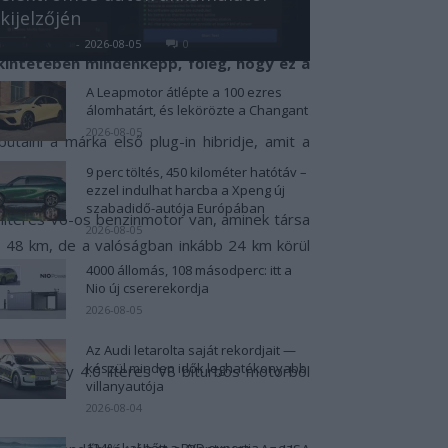
kijelzőjén
 pontosan plug-in hibrid verzióban fog
Kovács Kata
-
2026-08-05
0
kintetében mindenképp, főleg, hogy ez a
A Leapmotor átlépte a 100 ezres
álomhatárt, és lekörözte a Changant
2026-08-05
tálni a márka első plug-in hibridje, amit a
9 perc töltés, 450 kilométer hatótáv –
ezzel indulhat harcba a Xpeng új
szabadidő-autója Európában
iteres V6-os benzinmotor van, aminek társa
2026-08-05
n 48 km, de a valóságban inkább 24 km körül
4000 állomás, 108 másodperc: itt a
Nio új csererekordja
2026-08-05
Az Audi letarolta saját rekordjait —
készül minden idők leghatékonyabb
 vagy egy 4.0 literes V8 biturbós motorból
villanyautója
2026-08-04
124%-kal nőtt a BYD exportja — ez