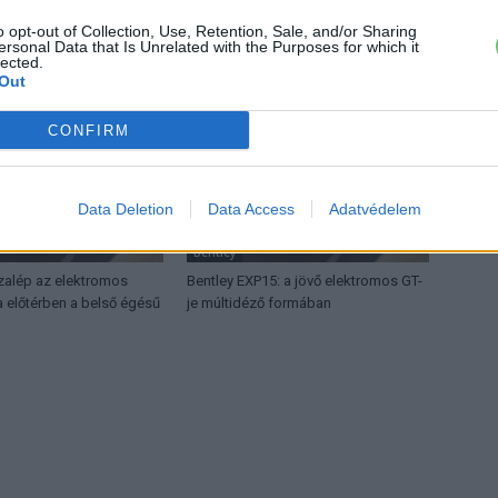
o opt-out of Collection, Use, Retention, Sale, and/or Sharing
ersonal Data that Is Unrelated with the Purposes for which it
ŐL
lected.
Out
CONFIRM
Data Deletion
Data Access
Adatvédelem
Bentley
szalép az elektromos
Bentley EXP15: a jövő elektromos GT-
ra előtérben a belső égésű
je múltidéző formában