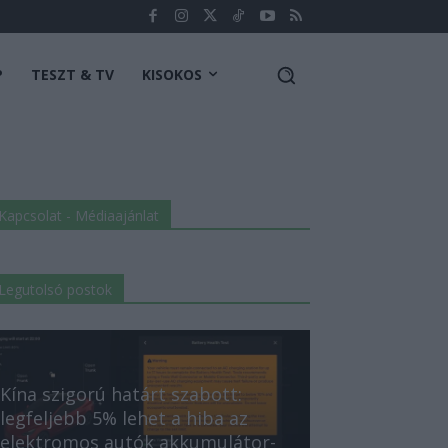
P
TESZT & TV
KISOKOS
Kapcsolat - Médiaajánlat
Legutolsó postok
Kína szigorú határt szabott:
legfeljebb 5% lehet a hiba az
elektromos autók akkumulátor-