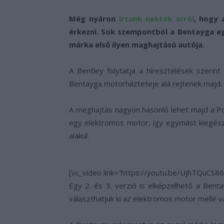
Még nyáron
írtunk nektek arról
, hogy 
érkezni. Sok szempontból a Bentayga eg
márka első ilyen maghajtású autója.
A Bentley folytatja a híresztelések szerin
Bentayga motorházteteje alá rejtenek majd.
A meghajtás nagyon hasonló lehet majd a P
egy elektromos motor, így egymást kiegészí
alakul.
[vc_video link=”https://youtu.be/UjhTQuCS860
Egy 2. és 3. verzió is elképzelhető a Ben
választhatjuk ki az elektromos motor mellé va