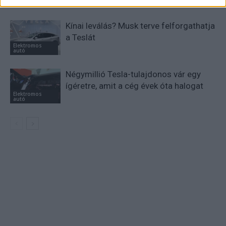
autó
Kínai leválás? Musk terve felforgathatja
a Teslát
Elektromos
autó
Négymillió Tesla-tulajdonos vár egy
ígéretre, amit a cég évek óta halogat
Elektromos
autó