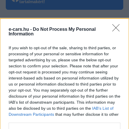
tartalmakért!
CÍMKÉK
Elon Musk
Fremont
Tesla
Tesla Model 3
e-cars.hu -
Do Not Process My Personal
video
Information
If you wish to opt-out of the sale, sharing to third parties, or
processing of your personal or sensitive information for
targeted advertising by us, please use the below opt-out
section to confirm your selection. Please note that after your
opt-out request is processed you may continue seeing
interest-based ads based on personal information utilized by
us or personal information disclosed to third parties prior to
your opt-out. You may separately opt-out of the further
disclosure of your personal information by third parties on the
IAB’s list of downstream participants. This information may
also be disclosed by us to third parties on the
IAB’s List of
Downstream Participants
that may further disclose it to other
third parties.
e-cars.hu