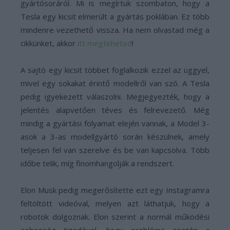
gyártósoráról. Mi is megírtuk szombaton, hogy a
Tesla egy kicsit elmerült a gyártás poklában. Ez több
mindenre vezethető vissza. Ha nem olvastad még a
cikkünket, akkor
itt megteheted
!
A sajtó egy kicsit többet foglalkozik ezzel az üggyel,
mivel egy sokakat érintő modellről van szó. A Tesla
pedig igyekezett válaszolni. Megjegyezték, hogy a
jelentés alapvetően téves és felrevezető. Még
mindig a gyártási folyamat elején vannak, a Model 3-
asok a 3-as modellgyártó során készülnek, amely
teljesen fel van szerelve és be van kapcsolva. Több
időbe telik, míg finomhangolják a rendszert.
Elon Musk pedig megerősítette ezt egy Instagramra
feltöltött videóval, melyen azt láthatjuk, hogy a
robotok dolgoznak. Elon szerint a normál működési