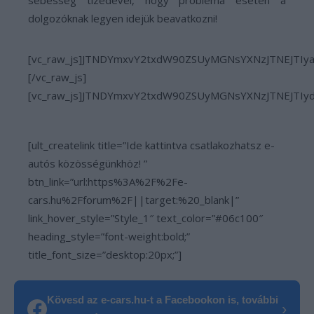
sebesség tizedével, hogy probléma esetén a
dolgozóknak legyen idejük beavatkozni!
[vc_raw_js]JTNDYmxvY2txdW90ZSUyMGNsYXNzJTNEJTI
[/vc_raw_js]
[vc_raw_js]JTNDYmxvY2txdW90ZSUyMGNsYXNzJTNEJTI
[ult_createlink title=”Ide kattintva csatlakozhatsz e-
autós közösségünkhöz! ”
btn_link=”url:https%3A%2F%2Fe-
cars.hu%2Fforum%2F||target:%20_blank|”
link_hover_style=”Style_1″ text_color=”#06c100″
heading_style=”font-weight:bold;”
title_font_size=”desktop:20px;”]
Kövesd az e-cars.hu-t a Facebookon is, további
›