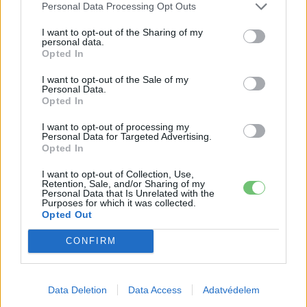
Elektromosan közlekedsz, vagy a váltáson töprengsz?
Personal Data Processing Opt Outs
Érdekelnek a legfrissebb hírek az e-autók világából, vagy
foglalkoztatnak a legújabb fejlesztések az elektromosság és a
I want to opt-out of the Sharing of my
personal data.
fenntarthatóság területén? Akkor jó helyen jársz!
Opted In
I want to opt-out of the Sale of my
Personal Data.
Opted In
KAPCSOLÓDÓ CIKKEK
TÖBB A SZERZŐTŐL
I want to opt-out of processing my
Personal Data for Targeted Advertising.
Tesla: visszatért a régi árazás a magyar
Opted In
Supercharger-hálózaton
Elektromos
I want to opt-out of Collection, Use,
autó
Retention, Sale, and/or Sharing of my
Personal Data that Is Unrelated with the
Purposes for which it was collected.
Csúcsidőn kívül 80 Ft/kWh,
Opted Out
csúcsidőben 200 Ft/kWh: így alakul át a
Elektromos
Tesla töltési árazása Magyarországon
CONFIRM
autó
10 millió Tesla gördült le a szalagról –
Data Deletion
Data Access
Adatvédelem
de valami elromlott közben
Elektromos