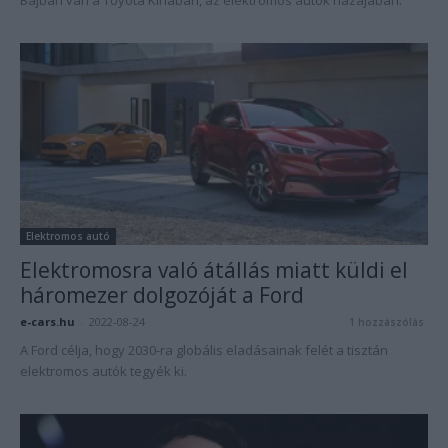
Bajban van a Toyota Kínában, az elektromos autók hazájában.
Elektromos autó
Elektromosra való átállás miatt küldi el
háromezer dolgozóját a Ford
e-cars.hu
-
2022-08-24
1 hozzászólás
A Ford célja, hogy 2030-ra globális eladásainak felét a tisztán
elektromos autók tegyék ki.