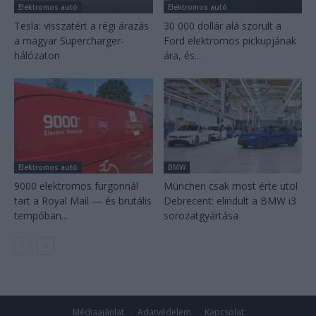
Elektromos autó
Elektromos autó
Tesla: visszatért a régi árazás
30 000 dollár alá szorult a
a magyar Supercharger-
Ford elektromos pickupjának
hálózaton
ára, és...
Elektromos autó
BMW
9000 elektromos furgonnál
München csak most érte utol
tart a Royal Mail — és brutális
Debrecent: elindult a BMW i3
tempóban...
sorozatgyártása
Médiaajánlat
Adatvédelem
Kapcsolat