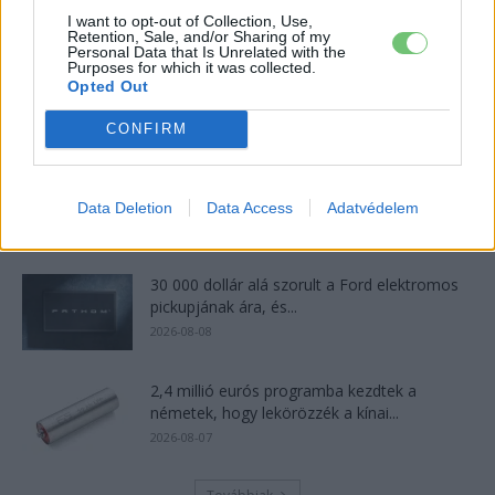
2026-08-07
I want to opt-out of Collection, Use,
Retention, Sale, and/or Sharing of my
Personal Data that Is Unrelated with the
Purposes for which it was collected.
Hivatalos papírokban bukkant fel a Smart #2
Opted Out
– kiderült az ár...
2026-08-08
CONFIRM
München csak most érte utol Debrecent:
elindult a BMW i3 sorozatgyártása
Data Deletion
Data Access
Adatvédelem
2026-08-07
30 000 dollár alá szorult a Ford elektromos
pickupjának ára, és...
2026-08-08
2,4 millió eurós programba kezdtek a
németek, hogy lekörözzék a kínai...
2026-08-07