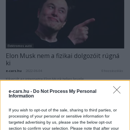
Elektromos autó
Elon Musk nem a fizikai dolgozóit rúgná
ki
e-cars.hu
-
2022-06-04
0 hozzászólás
Kikerült az internetre Elon Musk teljes levele.
e-cars.hu -
Do Not Process My Personal
Information
Legolvasottabb cikkek
If you wish to opt-out of the sale, sharing to third parties, or
8500-an rendeltek vakon egy autót, amit
nem láttak — megkezdődött a...
processing of your personal or sensitive information for
targeted advertising by us, please use the below opt-out
2026-08-07
section to confirm your selection. Please note that after your