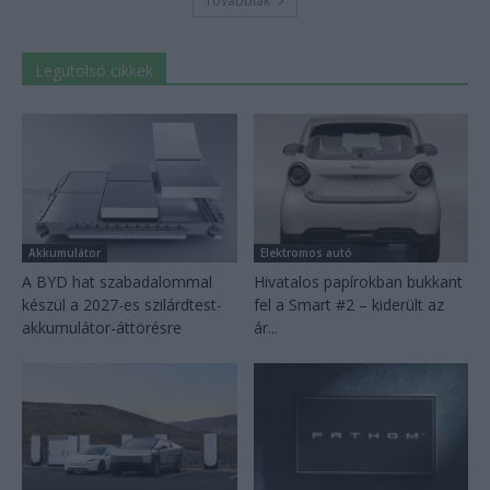
Továbbiak
Legutolsó cikkek
Akkumulátor
Elektromos autó
A BYD hat szabadalommal
Hivatalos papírokban bukkant
készül a 2027-es szilárdtest-
fel a Smart #2 – kiderült az
akkumulátor-áttörésre
ár...