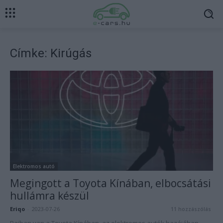
Címke: Kirúgás
Elektromos autó
Megingott a Toyota Kínában, elbocsátási
hullámra készül
Eriqo
-
2023-07-26
11 hozzászólás