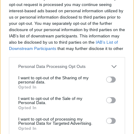
opt-out request is processed you may continue seeing
97,6 százalékon áll Norvégia villanyautó-
interest-based ads based on personal information utilized by
aránya – közben átrendeződött a márkák
us or personal information disclosed to third parties prior to
sorrendje
your opt-out. You may separately opt-out of the further
2026-08-07
disclosure of your personal information by third parties on the
IAB’s list of downstream participants. This information may
Tesla: visszatért a régi árazás a magyar
also be disclosed by us to third parties on the
IAB’s List of
Supercharger-hálózaton
Downstream Participants
that may further disclose it to other
2026-08-08
third parties.
Personal Data Processing Opt Outs
A BYD hat szabadalommal készül a 2027-es
szilárdtest-akkumulátor-áttörésre
I want to opt-out of the Sharing of my
2026-08-08
personal data.
Opted In
25 százalékkal sűrűbb energiát rejt az
I want to opt-out of the Sale of my
európai szilárdtest-akkumulátor
Personal Data.
Opted In
2026-08-07
I want to opt-out of processing my
Personal Data for Targeted Advertising.
150 milliárd eurót bukhat Európa, ha nem
Opted In
szabadul a kínai akkumulátoroktól