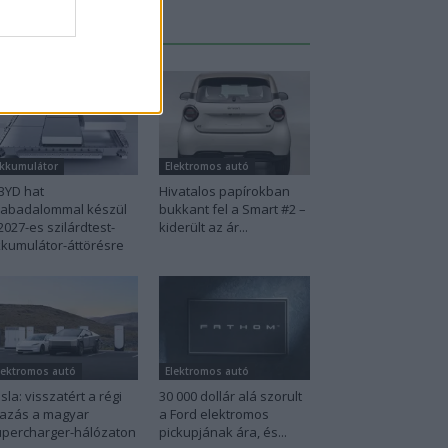
Legutolsó cikkek
kkumulátor
Elektromos autó
BYD hat
Hivatalos papírokban
zabadalommal készül
bukkant fel a Smart #2 –
2027-es szilárdtest-
kiderült az ár...
kumulátor-áttörésre
lektromos autó
Elektromos autó
sla: visszatért a régi
30 000 dollár alá szorult
azás a magyar
a Ford elektromos
percharger-hálózaton
pickupjának ára, és...