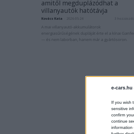
amitől megduplázódhat a
villanyautók hatótávja
Kovács Kata
-
2026-05-24
3 hozzászól
A mai villanyautó-akkumulátorok
energiasűrűségének dupláját érte el a kínai Ganf
— és nem laborban, hanem már a gyártósoron.
e-cars.hu
If you wish 
sensitive in
confirm you
continue se
information 
further disc