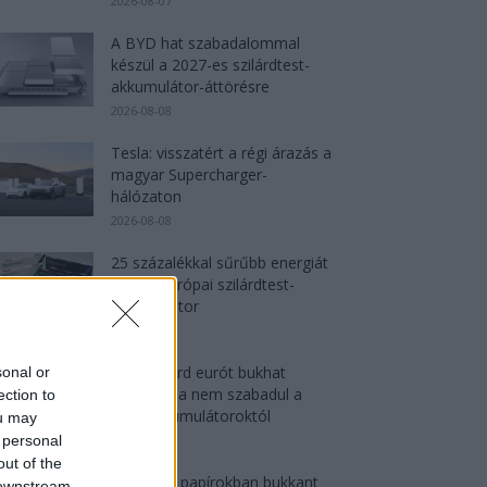
2026-08-07
A BYD hat szabadalommal
készül a 2027-es szilárdtest-
akkumulátor-áttörésre
2026-08-08
Tesla: visszatért a régi árazás a
magyar Supercharger-
hálózaton
2026-08-08
25 százalékkal sűrűbb energiát
rejt az európai szilárdtest-
akkumulátor
2026-08-07
150 milliárd eurót bukhat
sonal or
Európa, ha nem szabadul a
ection to
kínai akkumulátoroktól
ou may
 personal
2026-08-07
out of the
Hivatalos papírokban bukkant
 downstream