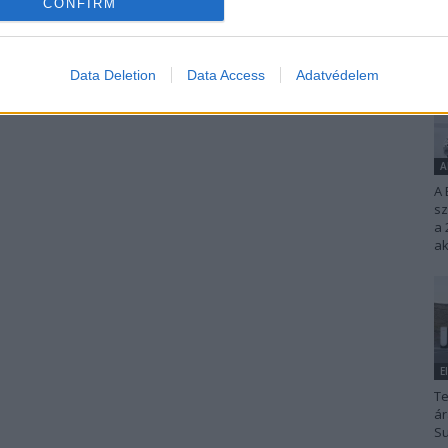
CONFIRM
Data Deletion
Data Access
Adatvédelem
A
A 
s
a 
ak
E
Te
ár
Su