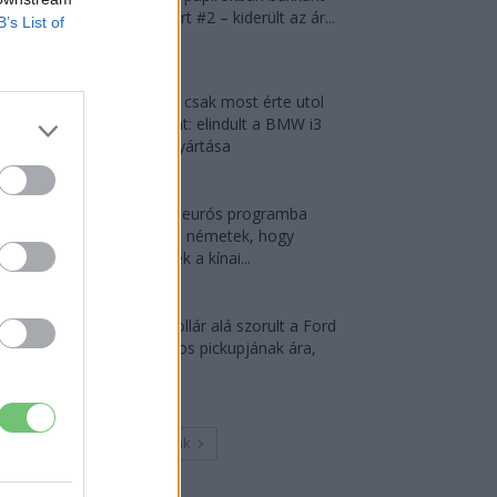
fel a Smart #2 – kiderült az ár...
B’s List of
2026-08-08
München csak most érte utol
Debrecent: elindult a BMW i3
sorozatgyártása
2026-08-07
2,4 millió eurós programba
kezdtek a németek, hogy
lekörözzék a kínai...
2026-08-07
30 000 dollár alá szorult a Ford
elektromos pickupjának ára,
és...
2026-08-08
Továbbiak