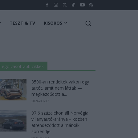
P
TESZT & TV
KISOKOS
Legolvasottabb cikkek
8500-an rendeltek vakon egy
autót, amit nem láttak —
megkezdődött a...
2026-08-07
97,6 százalékon áll Norvégia
villanyautó-aránya – közben
átrendeződött a márkák
sorrendje