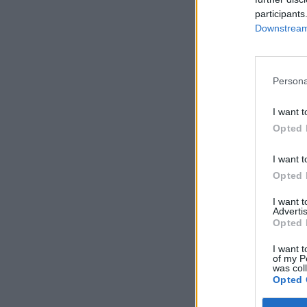
participants
Downstream 
Persona
I want t
Opted 
I want t
Opted 
I want 
Advertis
Opted 
I want t
of my P
was col
Opted 