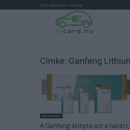
2026. augusztus 9. vasárnap
Címke: Ganfeng Lithiu
Akkumulátor
A Ganfeng átlépte azt a határt,