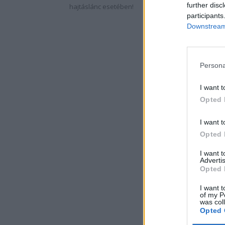
further disc
hajtáslánc esetében!
participants
Downstream 
Persona
I want t
Opted 
I want t
Opted 
I want 
Advertis
Opted 
I want t
of my P
was col
Opted 