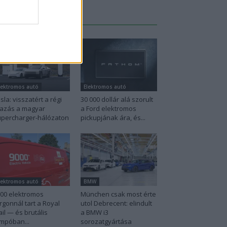
Legutolsó cikkek
lektromos autó
Elektromos autó
sla: visszatért a régi
30 000 dollár alá szorult
azás a magyar
a Ford elektromos
percharger-hálózaton
pickupjának ára, és...
lektromos autó
BMW
00 elektromos
München csak most érte
rgonnál tart a Royal
utol Debrecent: elindult
il — és brutális
a BMW i3
mpóban...
sorozatgyártása