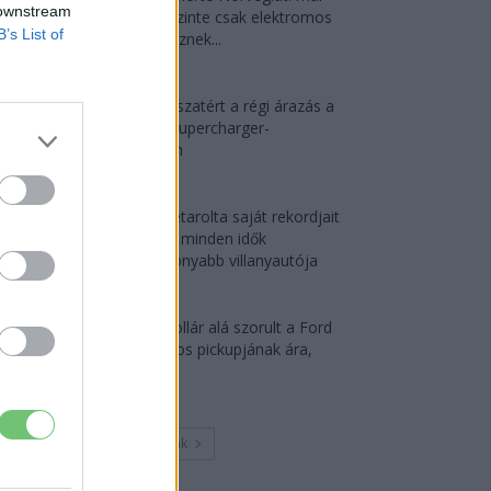
 downstream
náluk is szinte csak elektromos
B’s List of
autót vesznek...
2026-08-07
Tesla: visszatért a régi árazás a
magyar Supercharger-
hálózaton
2026-08-08
Az Audi letarolta saját rekordjait
— készül minden idők
leghatékonyabb villanyautója
2026-08-04
30 000 dollár alá szorult a Ford
elektromos pickupjának ára,
és...
2026-08-08
Továbbiak