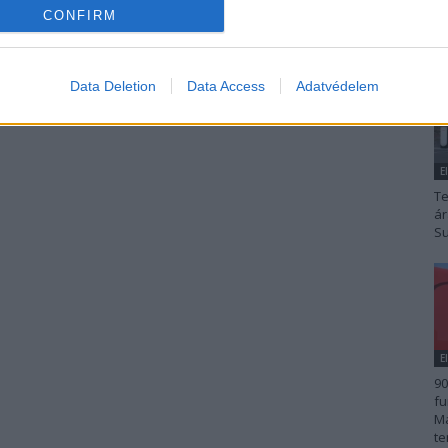
CONFIRM
Data Deletion
Data Access
Adatvédelem
E
Te
ár
Su
E
90
fu
Ma
te