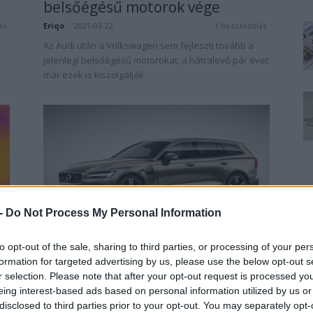
belsőégésű motorok vége
Eriqo
-
2021-03-22
ás
1 hozzászólás
Az Audi után a Volkswagen sem fejleszti tovább a
jelenlegi belsőégésű motorokat, a hátralevő pár évet
már ezek is kiszolgálják.
Volvo
 -
Do Not Process My Personal Information
A Volvo befejezte a
to opt-out of the sale, sharing to third parties, or processing of your per
benzinmotorok fejlesztését
formation for targeted advertising by us, please use the below opt-out s
e-cars.hu
-
2018-02-25
0 hozzászólás
r selection. Please note that after your opt-out request is processed y
ás
A Volvo még tavaly, első autógyártóként jelentette
eing interest-based ads based on personal information utilized by us or
be, hogy tervei szerint minden modelljéből kínál majd
disclosed to third parties prior to your opt-out. You may separately opt-
t