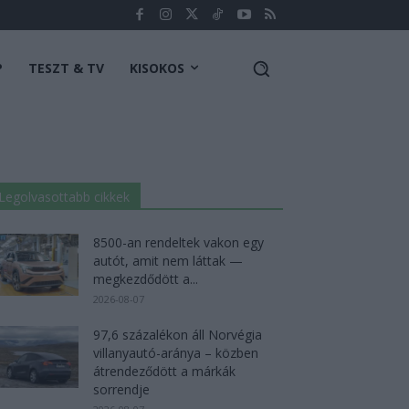
P
TESZT & TV
KISOKOS
Legolvasottabb cikkek
8500-an rendeltek vakon egy
autót, amit nem láttak —
megkezdődött a...
2026-08-07
97,6 százalékon áll Norvégia
villanyautó-aránya – közben
átrendeződött a márkák
sorrendje