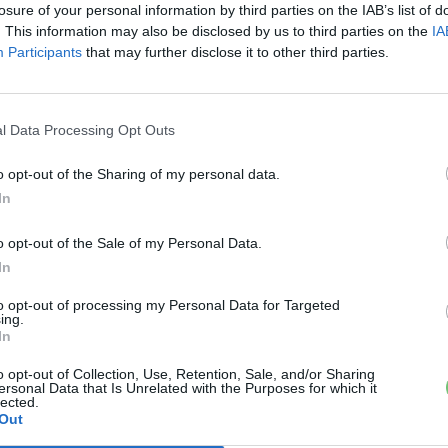
elektromos változatot, aminek most az első jeleit
losure of your personal information by third parties on the IAB’s list of
láthatjuk.
. This information may also be disclosed by us to third parties on the
IA
Participants
that may further disclose it to other third parties.
l Data Processing Opt Outs
o opt-out of the Sharing of my personal data.
In
o opt-out of the Sale of my Personal Data.
In
to opt-out of processing my Personal Data for Targeted
ing.
In
o opt-out of Collection, Use, Retention, Sale, and/or Sharing
ersonal Data that Is Unrelated with the Purposes for which it
lected.
Out