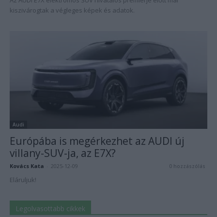
Az AUDI E7X elektromos SUV hivatalos premierje előtt már
kiszivárogtak a végleges képek és adatok.
Audi
Európába is megérkezhet az AUDI új
villany-SUV-ja, az E7X?
Kovács Kata
-
2025-12-09
0 hozzászólás
Eláruljuk!
Legolvasottabb cikkek