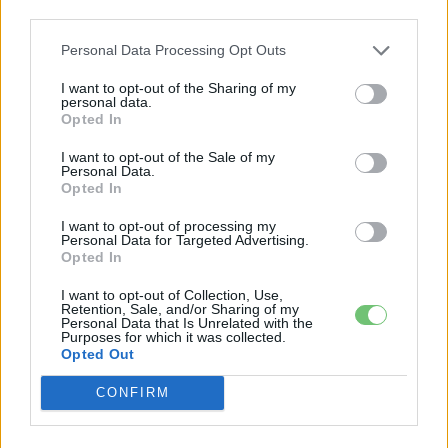
third parties.
2026-08-07
Personal Data Processing Opt Outs
97,6 százalékon áll Norvégia villanyautó-
aránya – közben átrendeződött a márkák
I want to opt-out of the Sharing of my
personal data.
sorrendje
Opted In
2026-08-07
I want to opt-out of the Sale of my
Tesla: visszatért a régi árazás a magyar
Personal Data.
Opted In
Supercharger-hálózaton
2026-08-08
I want to opt-out of processing my
Personal Data for Targeted Advertising.
Opted In
Hivatalos papírokban bukkant fel a Smart #2
– kiderült az ár...
I want to opt-out of Collection, Use,
2026-08-08
Retention, Sale, and/or Sharing of my
Personal Data that Is Unrelated with the
Purposes for which it was collected.
Opted Out
Porsche új vezére: jön az elektromos 718, és
marad a Taycan...
CONFIRM
2026-08-09