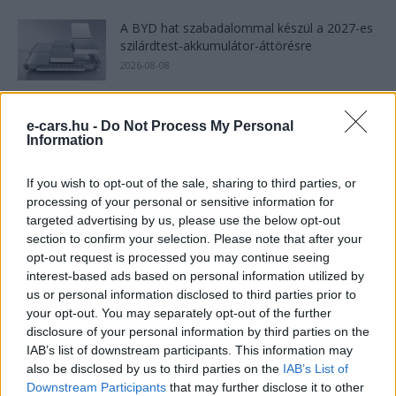
A BYD hat szabadalommal készül a 2027-es
szilárdtest-akkumulátor-áttörésre
2026-08-08
A Volkswagen csendben kínai technológiára
e-cars.hu -
Do Not Process My Personal
építi az elektromos jövőjét
Information
2026-08-09
If you wish to opt-out of the sale, sharing to third parties, or
Amíg Európa áramhiánytól tart, Texas
processing of your personal or sensitive information for
bevetett egy 500 MWh-s Tesla
targeted advertising by us, please use the below opt-out
energiatárolót
section to confirm your selection. Please note that after your
2026-08-09
opt-out request is processed you may continue seeing
interest-based ads based on personal information utilized by
8500-an rendeltek vakon egy autót, amit
us or personal information disclosed to third parties prior to
nem láttak — megkezdődött a...
your opt-out. You may separately opt-out of the further
2026-08-07
disclosure of your personal information by third parties on the
IAB’s list of downstream participants. This information may
also be disclosed by us to third parties on the
IAB’s List of
25 százalékkal sűrűbb energiát rejt az
Downstream Participants
that may further disclose it to other
európai szilárdtest-akkumulátor