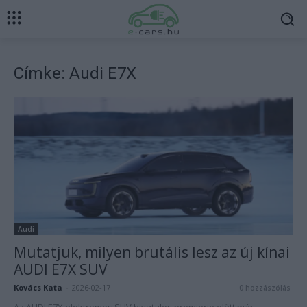
Címke: Audi E7X
Audi
Mutatjuk, milyen brutális lesz az új kínai
AUDI E7X SUV
Kovács Kata
-
2026-02-17
0 hozzászólás