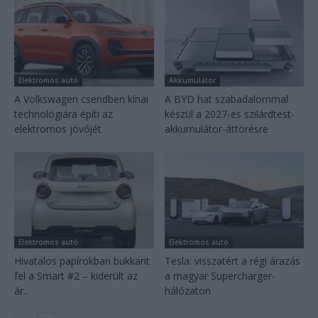
Elektromos autó
Akkumulátor
A Volkswagen csendben kínai
A BYD hat szabadalommal
technológiára építi az
készül a 2027-es szilárdtest-
elektromos jövőjét
akkumulátor-áttörésre
Elektromos autó
Elektromos autó
Hivatalos papírokban bukkant
Tesla: visszatért a régi árazás
fel a Smart #2 – kiderült az
a magyar Supercharger-
ár...
hálózaton